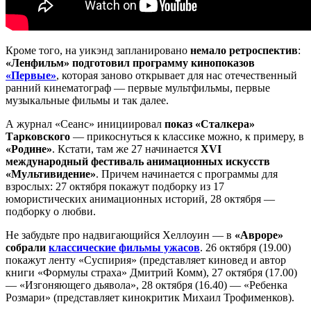
Кроме того, на уикэнд запланировано
немало ретроспектив
:
«Ленфильм» подготовил программу кинопоказов
«Первые»
, которая заново открывает для нас отечественный
ранний кинематограф — первые мультфильмы, первые
музыкальные фильмы и так далее.
А журнал «Сеанс» инициировал
показ «Сталкера»
Тарковского
— прикоснуться к классике можно, к примеру, в
«Родине»
. Кстати, там же 27 начинается
XVI
международный фестиваль анимационных искусств
«Мультивидение»
. Причем начинается с программы для
взрослых: 27 октября покажут подборку из 17
юмористических анимационных историй, 28 октября —
подборку о любви.
Не забудьте про надвигающийся Хеллоуин — в
«Авроре»
собрали
классические фильмы ужасов
. 26 октября (19.00)
покажут ленту «Суспирия» (представляет киновед и автор
книги «Формулы страха» Дмитрий Комм), 27 октября (17.00)
— «Изгоняющего дьявола», 28 октября (16.40) — «Ребенка
Розмари» (представляет кинокритик Михаил Трофименков).