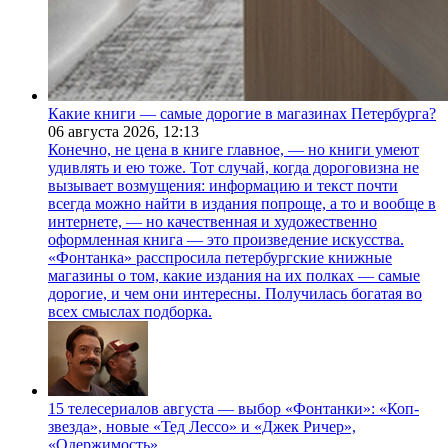
Какие книги — самые дорогие в магазинах Петербурга?
06 августа 2026,
12:13
Конечно, не цена в книге главное, — но книги умеют
удивлять и ею тоже. Тот случай, когда дороговизна не
вызывает возмущения: информацию и текст почти
всегда можно найти в издания попроще, а то и вообще в
интернете, — но качественная и художественно
оформленная книга — это произведение искусства.
«Фонтанка» расспросила петербургские книжные
магазины о том, какие издания на их полках — самые
дорогие, и чем они интересны. Получилась богатая во
всех смыслах подборка.
15 телесериалов августа — выбор «Фонтанки»: «Коп-
звезда», новые «Тед Лессо» и «Джек Ричер»,
«Одержимость»