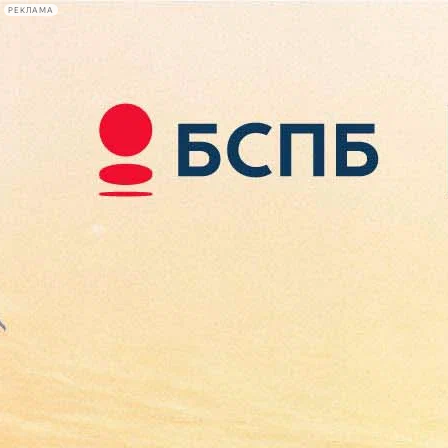
РЕКЛАМА
Афиша Plus
#телегид
Фонтанка.ру
Сегодня:
2026.08.08
15:57
Афиша Plus
кино
спектакли
выставки
концерты
лекции
книги
афиша плюс
новости
+