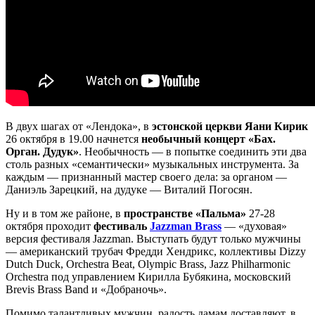
В двух шагах от «Лендока», в
эстонской церкви Яани Кирик
26 октября в 19.00 начнется
необычный концерт «Бах.
Орган. Дудук»
. Необычность — в попытке соединить эти два
столь разных «семантически» музыкальных инструмента. За
каждым — признанный мастер своего дела: за органом —
Даниэль Зарецкий, на дудуке — Виталий Погосян.
Ну и в том же районе, в
пространстве «Пальма»
27-28
октября проходит
фестиваль
Jazzman Brass
— «духовая»
версия фестиваля Jazzman. Выступать будут только мужчины
— американский трубач Фредди Хендрикс, коллективы Dizzy
Dutch Duck, Orchestra Beat, Olympic Brass, Jazz Philharmonic
Orchestra под управлением Кирилла Бубякина, московский
Brevis Brass Band и «Добраночь».
Помимо талантливых мужчин, радость дамам доставляют, в