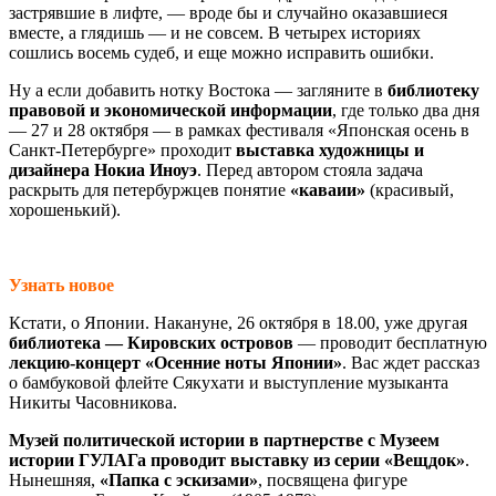
застрявшие в лифте, — вроде бы и случайно оказавшиеся
вместе, а глядишь — и не совсем. В четырех историях
сошлись восемь судеб, и еще можно исправить ошибки.
Ну а если добавить нотку Востока — загляните в
библиотеку
правовой и экономической информации
, где только два дня
— 27 и 28 октября — в рамках фестиваля «Японская осень в
Санкт-Петербурге» проходит
выставка художницы и
дизайнера Нокиа Иноуэ
. Перед автором стояла задача
раскрыть для петербуржцев понятие
«каваии»
(красивый,
хорошенький).
Узнать новое
Кстати, о Японии. Накануне, 26 октября в 18.00, уже другая
библиотека — Кировских островов
— проводит бесплатную
лекцию-концерт «Осенние ноты Японии»
. Вас ждет рассказ
о бамбуковой флейте Сякухати и выступление музыканта
Никиты Часовникова.
Музей политической истории в партнерстве с Музеем
истории ГУЛАГа проводит выставку из серии «Вещдок»
.
Нынешняя,
«Папка с эскизами»
, посвящена фигуре