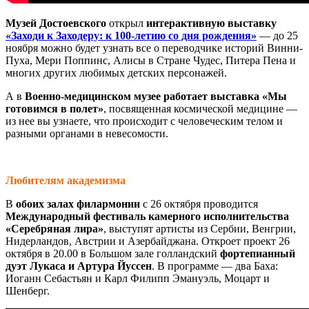
Музей Достоевского
открыл
интерактивную выставку
«Заходи к Заходеру: к 100-летию со дня рождения»
— до 25
ноября можно будет узнать все о переводчике историй Винни-
Пуха, Мери Поппинс, Алисы в Стране Чудес, Питера Пена и
многих других любимых детских персонажей.
А в
Военно-медицинском музее
работает выставка «Мы
готовимся в полет»
, посвященная космической медицине —
из нее вы узнаете, что происходит с человеческим телом и
разными органами в невесомости.
Любителям академизма
В
обоих залах филармонии
с 26 октября проводится
Международный фестиваль камерного исполнительства
«Серебряная лира»
, выступят артисты из Сербии, Венгрии,
Нидерландов, Австрии и Азербайджана. Откроет проект 26
октября в 20.00 в Большом зале голландский
фортепианный
дуэт Лукаса и Артура Йуссен
. В программе — два Баха:
Иоганн Себастьян и Карл Филипп Эмануэль, Моцарт и
Шенберг.