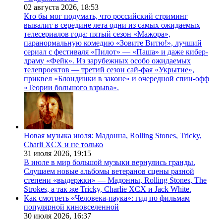
02 августа 2026,
18:53
Кто бы мог подумать, что российский стриминг
вывалит в середине лета одни из самых ожидаемых
телесериалов года: пятый сезон «Мажора»,
паранормальную комедию «Зовите Витю!», лучший
сериал с фестиваля «Пилот» — «Паша» и даже кибер-
драму «Фейк». Из зарубежных особо ожидаемых
телепроектов — третий сезон сай-фая «Укрытие»,
приквел «Блондинки в законе» и очередной спин-офф
«Теории большого взрыва».
Новая музыка июля: Мадонна, Rolling Stones, Tricky,
Charli XCX и не только
31 июля 2026,
19:15
В июле в мир большой музыки вернулись гранды.
Слушаем новые альбомы ветеранов сцены разной
степени «выдержки» — Мадонны, Rolling Stones, The
Strokes, а так же Tricky, Charlie XCX и Jack White.
Как смотреть «Человека-паука»: гид по фильмам
популярной киновселенной
30 июля 2026,
16:37