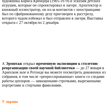
художника Бориса Крейцера (1905-1979) и эскизам детских
игрушек, которые он спроектировал в лагере. Архитектор и
книжный иллюстратор, он из-за контактов с иностранцами
был по сфабрикованному делу приговорен к расстрелу,
которого чудом избежал и был отправлен в лагеря. Выставка
открыта с 27 октября по 2 декабря.
А
Эрмитаж
открыл
временную экспозицию к столетию
реорганизации своей научной библиотеки
— до 27 января в
Арапском зале и Ротонде вы можете посмотреть диковинки из
собрания, в том числе «репрессированные» книги со следами
работы цензоров — замазанными строчками, вырезанными
портретами и стертыми фамилиями.
У экрана