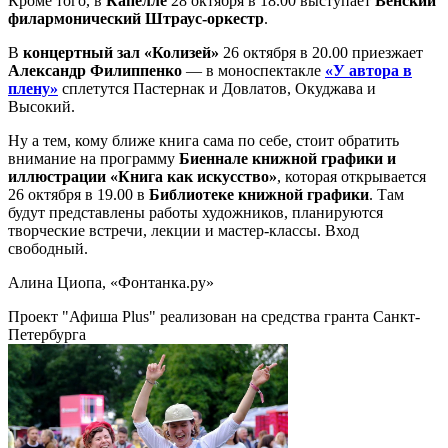
Кроме того, в
Капелле
28 октября в 18.00 выступает
Венский
филармонический Штраус-оркестр
.
В
концертный зал «Колизей»
26 октября в 20.00 приезжает
Александр Филиппенко
— в моноспектакле
«У автора в
плену»
сплетутся Пастернак и Довлатов, Окуджава и
Высокий.
Ну а тем, кому ближе книга сама по себе, стоит обратить
внимание на программу
Биеннале книжной графики и
иллюстрации «Книга как искусство»
, которая открывается
26 октября в 19.00 в
Библиотеке книжной графики
. Там
будут представлены работы художников, планируются
творческие встречи, лекции и мастер-классы. Вход
свободный.
Алина Циопа, «Фонтанка.ру»
Проект "Афиша Plus" реализован на средства гранта Санкт-
Петербурга