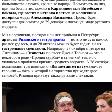
большинстве случаев, красивые наряды. Посмотреть на них,
причем бесплатно, можно
в Картинном зале Витебского
вокзала, где гостит выставка платьев из коллекции
историка моды Александра Васильева
. Проект будет
доступен для осмотра до 29 декабря и посвящен моде русского
модерна.
Мы не уточняли, поездом или нет прибыли в Петербург
артисты
Рязанского театра драмы
— но это не суть важно,
раз все удалось, и до 28 октября можно будет ходить на
их
гастрольные спектакли.
Например, 27 октября в Театре на
Литейном —
«Эгоисты»
по пьесе Джона Тобиаса — это в
некотором роде «Ирония судьбы» в стиле хай-тек, но с
уклоном в проблемы кризиса среднего возраста. А 28 октября
показывают трагикомедию
«Вышел ангел из тумана»
, её
героиня — мать, к которой на торжество приходят двое
сыновей. Рязанцы привезут также детские спектакли.