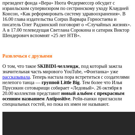
президент фонда «Вера» Нюта Федермессер обсудит с
израильским супервизором по сестринскому уходу Клаудией
Консон, «Как реформировать систему здравоохранения». В
16.00 глава издательства Corpus Варвара Горностаева и
писатель Олег Радзинский поговорят о «Случайных жизнях».
А в 17.00 телеведущая Светлана Сорокина и сатирик Виктор
Шендерович вспомнят «25 лет НТВ».
Развлечься с друзьями
О том, что такое
SKIBIDI-челлендж
, под который зажгла
значительная часть мирового YouTube, «Фонтанка» уже
рассказывала
. Теперь настала пора встретиться с создателями
нелепого танца —
группой Little Big
. Тем более что Илья
Прусикин сотоварищи собирает «Ледовый». 26 октября в
20.00 коллектив представит
новый альбом с прекрасным
осенним названием Antipositive
. Рейв-панки пригласили
специальных гостей, но пока их имен не называют.