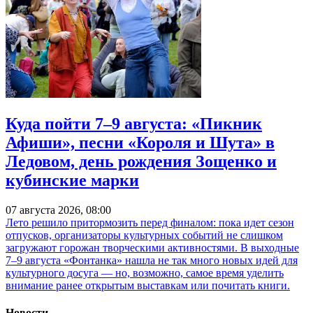
Куда пойти 7–9 августа: «Пикник
Афиши», песни «Короля и Шута» в
Ледовом, день рождения Зощенко и
кубинские марки
07 августа 2026, 08:00
Лето решило притормозить перед финалом: пока идет сезон
отпусков, организаторы культурных событий не слишком
загружают горожан творческими активностями. В выходные
7–9 августа «Фонтанка» нашла не так много новых идей для
культурного досуга — но, возможно, самое время уделить
внимание ранее открытым выставкам или почитать книги.
Новости