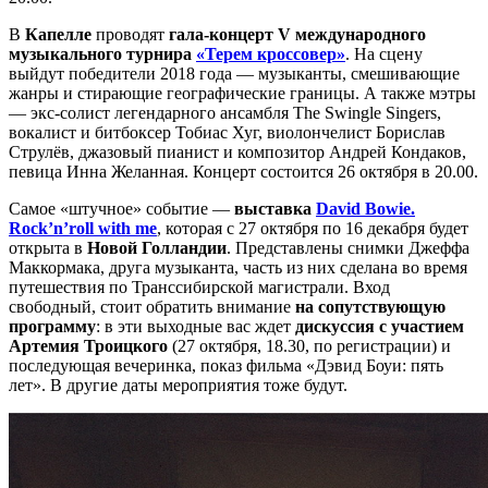
В
Капелле
проводят
гала-концерт V международного
музыкального турнира
«Терем кроссовер»
. На сцену
выйдут победители 2018 года — музыканты, смешивающие
жанры и стирающие географические границы. А также мэтры
— экс-солист легендарного ансамбля The Swingle Singers,
вокалист и битбоксер Тобиас Хуг, виолончелист Борислав
Струлёв, джазовый пианист и композитор Андрей Кондаков,
певица Инна Желанная. Концерт состоится 26 октября в 20.00.
Самое «штучное» событие —
выставка
David Bowie.
Rock’n’roll with me
, которая с 27 октября по 16 декабря будет
открыта в
Новой Голландии
. Представлены снимки Джеффа
Маккормака, друга музыканта, часть из них сделана во время
путешествия по Транссибирской магистрали. Вход
свободный, стоит обратить внимание
на сопутствующую
программу
: в эти выходные вас ждет
дискуссия с участием
Артемия Троицкого
(27 октября, 18.30, по регистрации) и
последующая вечеринка, показ фильма «Дэвид Боуи: пять
лет». В другие даты мероприятия тоже будут.