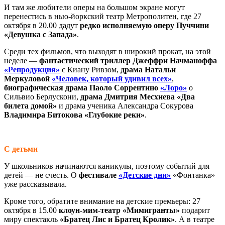
И там же любители оперы на большом экране могут
перенестись в нью-йоркский театр Метрополитен, где 27
октября в 20.00 дадут
редко исполняемую оперу Пуччини
«Девушка с Запада»
.
Среди тех фильмов, что выходят в широкий прокат, на этой
неделе —
фантастический триллер Джеффри Начманоффа
«Репродукция»
с Киану Ривзом,
драма Натальи
Меркуловой
«Человек, который удивил всех»
,
биографическая драма Паоло Соррентино
«Лоро»
о
Сильвио Берлускони,
драма Дмитрия Месхиева «Два
билета домой»
и драма ученика Александра Сокурова
Владимира Битокова «Глубокие реки»
.
С детьми
У школьников начинаются каникулы, поэтому событий для
детей — не счесть. О
фестивале
«Детские дни»
«Фонтанка»
уже рассказывала.
Кроме того, обратите внимание на детские премьеры: 27
октября в 15.00
клоун-мим-театр «Мимигранты»
подарит
миру спектакль
«Братец Лис и Братец Кролик»
. А в театре