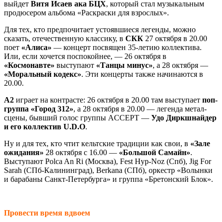
выйдет
Витя Исаев ака БЦХ
, который стал музыкальным
продюсером альбома «Раскраски для взрослых».
Для тех, кто предпочитает устоявшиеся легенды, можно
сказать, отечественную классику, в
СКК
27 октября в 20.00
поет
«Алиса»
— концерт посвящен 35-летию коллектива.
Или, если хочется поспокойнее, — 26 октября в
«Космонавте»
выступают
«Танцы минус»
, а 28 октября —
«Моральный кодекс»
. Эти концерты также начинаются в
20.00.
А2
играет на контрасте: 26 октября в 20.00 там выступает
поп-
группа «Город 312»
, а 28 октября в 20.00 — легенда метал-
сцены, бывший голос группы ACCEPT —
Удо Диркшнайдер
и его коллектив U.D.O
.
Ну и для тех, кто чтит кельтские традиции как свои, в
«Зале
ожидания»
28 октября с 16.00 —
«Большой Самайн»
.
Выступают Polca An Ri (Москва), Fest Hyp-Noz (Спб), Jig For
Sarah (СПб-Калининград), Berkana (СПб), оркестр «Волынки
и барабаны Санкт-Петербурга» и группа «Бретонский Блок».
Провести время вдвоем