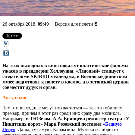
«Алиса», Большой Самайн
26 октября 2018,
09:49
Версия для печати
На этих выходных в кино покажут классические фильмы
ужасов в преддверии Хеллоуина, «Ледовый» станцует с
создателями SKIBIDI-челленджа, в Военно-медицинском
музее подготовят к полету в космос, а в эстонской церкви
совместят дудук и орган.
Актуально
Чем эти выходные могут похвастаться — так это обилием
премьер, причем в этот раз среди них сразу два мюзикла.
Например,
в ТЮЗе им. А.А. Брянцева
режиссер театра «У
Никитских ворот» Марк Розовский поставил
«Бедную
Лизу»
. Да-да, ту самую, Карамзина. Музыка и либретто —
режиссерские, при этом дух эпохи, как утверждается,