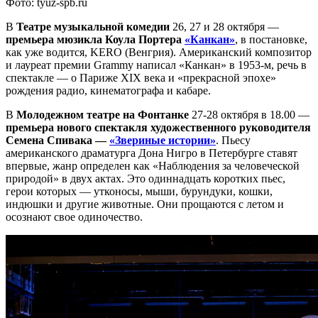
Фото: tyuz-spb.ru
В
Театре музыкальной комедии
26, 27 и 28 октября —
премьера мюзикла Коула Портера
«Канкан»
, в постановке,
как уже водится, KERO (Венгрия). Американский композитор
и лауреат премии Grammy написал «Канкан» в 1953-м, речь в
спектакле — о Париже XIX века и «прекрасной эпохе»
рождения радио, кинематографа и кабаре.
В
Молодежном театре на Фонтанке
27-28 октября в 18.00 —
премьера нового спектакля художественного руководителя
Семена Спивака —
«Звериные истории»
. Пьесу
американского драматурга Дона Нигро в Петербурге ставят
впервые, жанр определен как «Наблюдения за человеческой
природой» в двух актах. Это одиннадцать коротких пьес,
герои которых — утконосы, мыши, бурундуки, кошки,
индюшки и другие животные. Они прощаются с летом и
осознают свое одиночество.