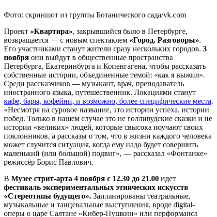
Фото: скриншот из группы Ботанического сада/vk.com
Проект
«Квартира»
, закрывшийся было в Петербурге,
возвращается — с новым спектаклем
«Город. Разговоры»
.
Его участниками станут жители сразу нескольких городов.
3
ноября
они выйдут в общественные пространства
Петербурга, Екатеринбурга и Копенгагена, чтобы рассказать
собственные истории, объединенные темой: «как я выжил».
Среди рассказчиков — музыкант, врач, преподаватель
иностранного языка, путешественник. Локациями станут
кафе, бары, кофейни, и возможно, более специфические места
.
«Несмотря на суровое название, это истории успеха, истории
побед. Только в нашем случае это не голливудские сказки и не
истории «великих» людей, которые свысока поучают своих
поклонников, а рассказы о том, что в жизни каждого человека
может случится ситуация, когда ему надо будет совершить
маленький (или большой) подвиг», — рассказал «Фонтанке»
режиссёр Борис Павлович.
В
Музее стрит-арта 4 ноября с 12.30 до 21.00
идет
фестиваль экспериментальных этнических искусств
«Стереотипы будущего».
Запланированы театральные,
музыкальные и танцевальные выступления, вроде digital-
оперы о царе Салтане «Кибер-Пушкин» или перформанса