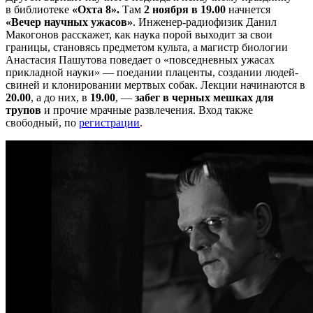
в библиотеке
«Охта 8».
Там
2 ноября в 19.00
начнется
«Вечер научных ужасов»
. Инженер-радиофизик Данил
Макогонов расскажет, как наука порой выходит за свои
границы, становясь предметом культа, а магистр биологии
Анастасия Пашутова поведает о «повседневных ужасах
прикладной науки» — поедании плаценты, создании людей-
свиней и клонировании мертвых собак. Лекции начинаются в
20.00
, а до них, в
19.00
, —
забег в черных мешках для
трупов
и прочие мрачные развлечения. Вход также
свободный, по
регистрации
.