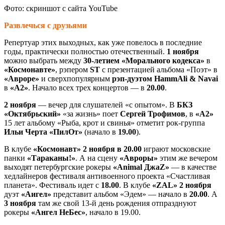
Фото: скриншот с сайта YouTube
Развлечься с друзьями
Репертуар этих выходных, как уже повелось в последние
годы, практически полностью отечественный.
1 ноября
можно выбрать между
30-летием «Морального кодекса»
в
«Космонавте»
, рэпером
ST
с презентацией альбома
«Поэт»
в
«Авроре»
и сверхпопулярным
рэп-дуэтом HammAli & Navai
в
«А2»
. Начало всех трех концертов — в
20.00
.
2 ноября
— вечер для слушателей «с опытом». В
БКЗ
«Октябрьский»
«за жизнь» поет
Сергей Трофимов
, в
«А2»
15 лет альбому «Рыба, крот и свинья» отметит рок-группа
Ильи Черта «ПилОт»
(начало в
19.00
).
В клубе
«Космонавт» 2 ноября в 20.00
играют московские
панки
«Тараканы!»
. А на сцену
«Авроры»
этим же вечером
выходят петербургские рокеры
«Animal ДжаZ»
— в качестве
хедлайнеров фестиваля антивоенного проекта «Счастливая
планета». Фестиваль идет с
18.00
. В клубе
«ZAL» 2 ноября
дуэт
«Аигел»
представит альбом «Эдем» — начало в
20.00
. А
3 ноября
там же свой 13-й день рождения отпразднуют
рокеры
«Ангел НеБес»
, начало в 19.00.