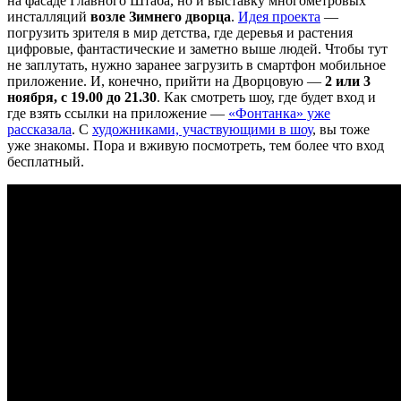
на фасаде Главного Штаба, но и выставку многометровых
инсталляций
возле Зимнего дворца
.
Идея проекта
—
погрузить зрителя в мир детства, где деревья и растения
цифровые, фантастические и заметно выше людей. Чтобы тут
не заплутать, нужно заранее загрузить в смартфон мобильное
приложение. И, конечно, прийти на Дворцовую —
2 или 3
ноября, с 19.00 до 21.30
. Как смотреть шоу, где будет вход и
где взять ссылки на приложение —
«Фонтанка» уже
рассказала
. С
художниками, участвующими в шоу
, вы тоже
уже знакомы. Пора и вживую посмотреть, тем более что вход
бесплатный.