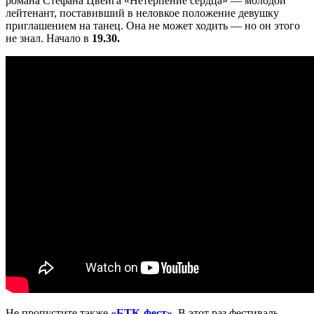
романа Стефана Цвейга «Нетерпение сердца» — молодой
лейтенант, поставивший в неловкое положение девушку
приглашением на танец. Она не может ходить — но он этого
не знал. Начало в
19.30.
Не пропустите также
«БТК-фест»
. В этот раз фестиваль