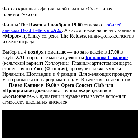
Фото: скриншот официальной группы «Счастливая
планета»/vk.com
Финны
The Rasmus 3 ноября
в
19.00
отмечают
юбилей
альбома Dead Letters в
«А2»
. А часом позже на берегу залива в
«Морзе»
публику согреют
The Retuses
, инди-фолк-коллектив
из Зеленограда.
Выбор на
4 ноября
поменьше — но зато какой: в
17.00
в
клубе
ZAL
народные массы гуляют на
Большом Самайне
(кельтский вариант Хэллоуина). Главным артистом концерта
станет группа
Zönj
(Франция), прозвучит также музыка
Ирландии, Шотландии и Франции. Для желающих проведут
мастер-классы по народным танцам. В качестве альтернативы
—
Павел Кашин в 19.00
в
Opera Concert Club
или
«Прощальная дискотека»
группы
«Френдзона»
в
«Космонавте»
. Слушатели и музыканты вместе вспомнят
атмосферу школьных дискотек.