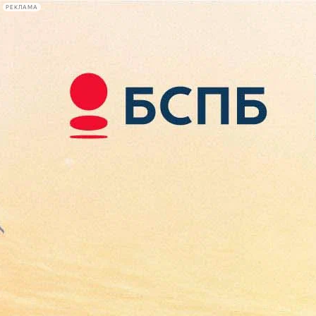
РЕКЛАМА
Афиша Plus
#телегид
Фонтанка.ру
Сегодня:
2026.08.09
00:00
Афиша Plus
кино
спектакли
выставки
концерты
лекции
книги
афиша плюс
новости
+