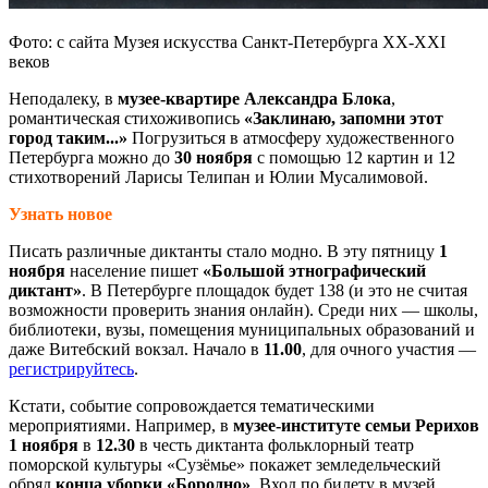
Фото: с сайта Музея искусства Санкт-Петербурга XX-XXI
веков
Неподалеку, в
музее-квартире
Александра Блока
,
романтическая стихоживопись
«Заклинаю, запомни этот
город таким...»
Погрузиться в атмосферу художественного
Петербурга можно до
30 ноября
с помощью 12 картин и 12
стихотворений Ларисы Телипан и Юлии Мусалимовой.
Узнать новое
Писать различные диктанты стало модно. В эту пятницу
1
ноября
население пишет
«Большой этнографический
диктант»
. В Петербурге площадок будет 138 (и это не считая
возможности проверить знания онлайн). Среди них — школы,
библиотеки, вузы, помещения муниципальных образований и
даже Витебский вокзал. Начало в
11.00
, для очного участия —
регистрируйтесь
.
Кстати, событие сопровождается тематическими
мероприятиями. Например, в
музее-институте семьи Рерихов
1 ноября
в
12.30
в честь диктанта фольклорный театр
поморской культуры «Сузёмье» покажет земледельческий
обряд
конца уборки «Бородно»
. Вход по билету в музей.