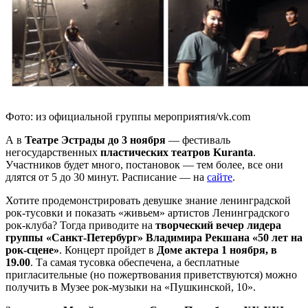
Фото: из официальной группы мероприятия/vk.com
А в
Театре Эстрады до 3 ноября
— фестиваль
негосударственных
пластических театров Kuranta
.
Участников будет много, постановок — тем более, все они
длятся от 5 до 30 минут. Расписание — на
сайте
.
Хотите продемонстрировать девушке знание ленинградской
рок-тусовки и показать «живьем» артистов Ленинградского
рок-клуба? Тогда приводите на
творческий вечер лидера
группы «Санкт-Петербург» Владимира Рекшана «50 лет на
рок-сцене»
. Концерт пройдет в
Доме актера 1 ноября, в
19.00
. Та самая тусовка обеспечена, а бесплатные
пригласительные (но пожертвования приветствуются) можно
получить в Музее рок-музыки на «Пушкинской, 10».