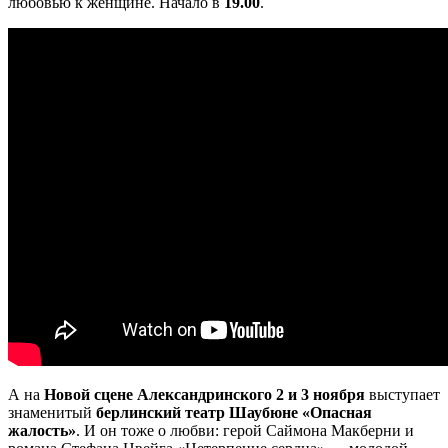
любовью к женщине. Начало в
19.00
.
А на
Новой сцене Александринского 2 и 3 ноября
выступает
знаменитый
берлинский театр Шаубюне «Опасная
жалость»
. И он тоже о любви: герой Саймона Макберни и