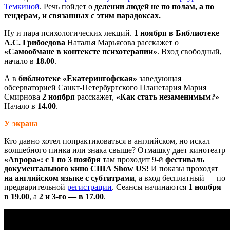
Темкиной
. Речь пойдет о
делении людей не по полам, а по
гендерам, и связанных с этим парадоксах.
Ну и пара психологических лекций.
1 ноября в Библиотеке
А.С. Грибоедова
Наталья Марьясова расскажет о
«Самообмане в контексте психотерапии»
. Вход свободный,
начало в
18.00
.
А в
библиотеке «Екатерингофская»
заведующая
обсерваторией Санкт-Петербургского Планетария Мария
Смирнова
2 ноября
расскажет,
«Как стать незаменимым?»
Начало в
14.00
.
У экрана
Кто давно хотел попрактиковаться в английском, но искал
волшебного пинка или знака свыше? Отмашку дает кинотеатр
«Аврора»: с 1 по 3 ноября
там проходит 9-й
фестиваль
документального кино США Show US
!
И показы проходят
на английском языке с субтитрами
, а вход бесплатный — по
предварительной
регистрации
. Сеансы начинаются
1 ноября
в 19.00
, а
2 и 3-го — в 17.00
.