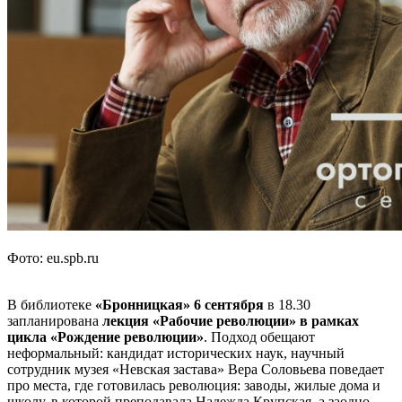
Фото: eu.spb.ru
В библиотеке
«Бронницкая» 6 сентября
в 18.30
запланирована
лекция «Рабочие революции» в рамках
цикла «Рождение революции»
. Подход обещают
неформальный: кандидат исторических наук, научный
сотрудник музея «Невская застава» Вера Соловьева поведает
про места, где готовилась революция: заводы, жилые дома и
школу, в которой преподавала Надежда Крупская, а заодно —