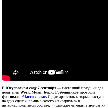
В
Юсуповском саду 7 сентября
— настоящий праздник для
ценителей
World Music: Борис Гребенщиков
проводит
фестиваль
«Части света»
. Среди артистов, которые выступят
на двух сценах, помимо самого «Аквариума» в
интернациональном составе, — финские легенды этномузыки