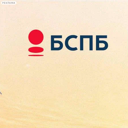
РЕКЛАМА
Афиша Plus
#телегид
Фонтанка.ру
Сегодня:
2026.08.09
05:47
Афиша Plus
кино
спектакли
выставки
концерты
лекции
книги
афиша плюс
новости
+