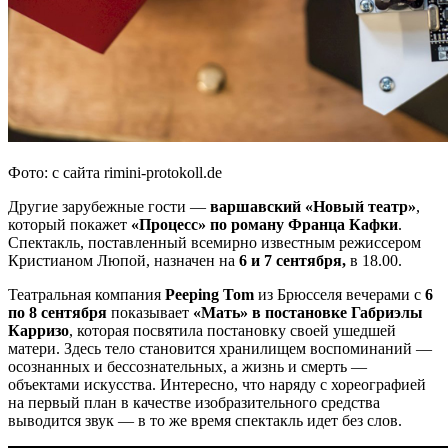
Фото: с сайта rimini-protokoll.de
Другие зарубежные гости —
варшавский «Новый театр»
,
который покажет
«Процесс» по роману Франца Кафки
.
Спектакль, поставленный всемирно известным режиссером
Кристианом Люпой, назначен на
6 и 7 сентября,
в 18.00.
Театральная компания
Peeping Tom
из Брюсселя вечерами с
6
по 8 сентября
показывает
«Мать» в постановке Габриэлы
Карризо
, которая посвятила постановку своей ушедшей
матери. Здесь тело становится хранилищем воспоминаний —
осознанных и бессознательных, а жизнь и смерть —
объектами искусства. Интересно, что наряду с хореографией
на первый план в качестве изобразительного средства
выводится звук — в то же время спектакль идет без слов.