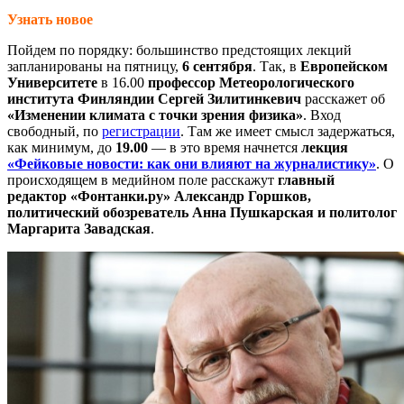
Узнать новое
Пойдем по порядку: большинство предстоящих лекций
запланированы на пятницу,
6 сентября
. Так, в
Европейском
Университете
в 16.00
профессор Метеорологического
института Финляндии Сергей Зилитинкевич
расскажет об
«Изменении климата с точки зрения физика»
. Вход
свободный, по
регистрации
. Там же имеет смысл задержаться,
как минимум, до
19.00
— в это время начнется
лекция
«Фейковые новости: как они влияют на журналистику»
. О
происходящем в медийном поле расскажут
главный
редактор «Фонтанки.ру» Александр Горшков,
политический обозреватель Анна Пушкарская и политолог
Маргарита Завадская
.