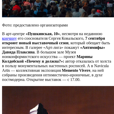
Фото: предоставлено организаторами
В арт-центре
«Пушкинская, 10»
, несмотря на недавнюю
кончину
его сооснователя Сергея Ковальского,
7 сентября
откроют новый выставочный сезон
, который обещает быть
интересным. В галерее «Арт-лига» покажут
«Антимифы»
Давида Плаксина
. В большом зале Музея
нонконформистского искусства — проект
Марины
Колдобской «Почему я должна?»:
автор отказалась от холста
в пользу монументальных настенных росписей. А в Navicula
Artis — коллективная экспозиция
Memento Vivere
, на ней
собраны произведения оптимистично-ироничные, в духе
постмодерна. Открытие выставок — с 17.00.