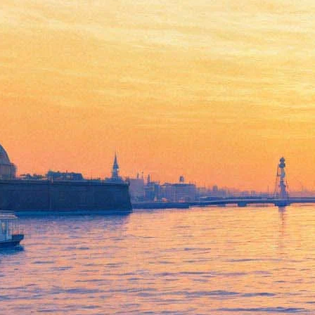
Куда пойти 6-8 сентября:
Фестиваль БГ «Части света»,
лекции о страхе и фейк-ньюс,