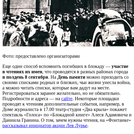
Фото: предоставлено организаторами
Еще один способ вспомнить погибших в блокаду —
участие
в чтениях их имен
, что проводятся в разных районах города
в полдень 8 сентября
. На
День памяти
можно приходить со
своими списками родных и близких, чьи жизни унесла война,
а можно читать списки, которые вам дадут на месте.
Регистрироваться заранее желательно, но не обязательно.
Подробности и адреса — на
сайте
. Некоторые площадки
проводят к чтениям дополнительные события, например, в
Доме журналиста в 17.00 театр-студия «Два крыла» покажет
спектакль «Голоса» по «Блокадной книге» Алеся Адамовича и
Даниила Гранина. О том, зачем нужны чтения, на «Фонтанке»
рассказывал инициатор акции Лев Лурье
.