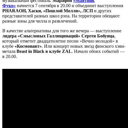
музыкальный фестиваль.
Марафон
«Маятник
Фуко»
начнется 7 сентября в 20.00 и объединит выступления
PHARAOH, Хаски, «Пошлой Молли», ЛСП
и других
представителей разных школ рэпа. На территории обещают
разные зоны для чилла и развлечений.
В качестве альтернативы для того же вечера — выступление
лидера «Смысловых Галлюцинаций» Сергея Бобунца
,
который отметит двадцатилетие песни «Вечно молодой» в
клубе
«Космонавт»
. Или концерт новых звезд финского хэви-
метала
Beast in Black в клубе ZAL
. Начало обоих событий —
в 20.00.