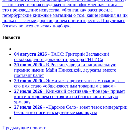
— но качественная и художественно оформленная книга —
это произведение искусства. «Фонтанка» расспросила
петербургские книжные магазины о том, какие издания на их
полках — самые дорогие, и чем они интересны. Получилась
богатая во всех смыслах подборка.
Новости
04 августа 2026
- ТАСС: Григорий Заславский
освобожден от должности ректора ГИТИСа
30 июля 2026
- В России учредили национальную
премию имени Майи Плисецкой, лауреаты вместе
поставят балет
29 июля 2026
- Эрмитаж защитится от самозванцев —
его имя стало «общеизвестным товарным знаком»
27 июля 2026
- Книжный фестиваль «Фонарь» примет
книги в хорошем состоянии на благотворительную
ярмарку
27 июля 2026
- «Царское Село» зовет тезок императриц
бесплатно посетить музейные маршруты
Предыдущие новости