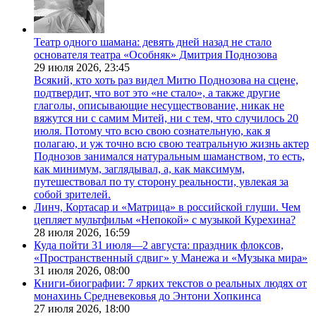
Театр одного шамана: девять дней назад не стало
основателя театра «Особняк» Дмитрия Поднозова
29 июля 2026,
23:45
Всякий, кто хоть раз видел Митю Поднозова на сцене,
подтвердит, что вот это «не стало», а также другие
глаголы, описывающие несуществование, никак не
вяжутся ни с самим Митей, ни с тем, что случилось 20
июля. Потому что всю свою сознательную, как я
полагаю, и уж точно всю свою театральную жизнь актер
Поднозов занимался натуральным шаманством, то есть,
как минимум, заглядывал, а, как максимум,
путешествовал по ту сторону реальности, увлекая за
собой зрителей.
Линч, Кортасар и «Матрица» в российской глуши. Чем
цепляет мультфильм «Непокой» с музыкой Курехина?
28 июля 2026,
16:59
Куда пойти 31 июля—2 августа: праздник флоксов,
«Пространственный сдвиг» у Манежа и «Музыка мира»
31 июля 2026,
08:00
Книги-биографии: 7 ярких текстов о реальных людях от
монахинь Средневековья до Энтони Хопкинса
27 июля 2026,
18:00