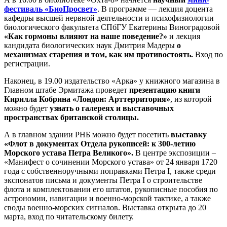
фестиваль «БиоПросвет»
. В программе — лекция доцента
кафедры высшей нервной деятельности и психофизиологии
биологического факультета СПбГУ Екатерины Виноградовой
«Как гормоны влияют на наше поведение?»
и лекция
кандидата биологических наук Дмитрия Мадеры
о
механизмах старения и том, как им противостоять.
Вход по
регистрации.
Наконец, в 19.00 издательство «Арка» у книжного магазина в
Главном штабе Эрмитажа проведет
презентацию книги
Кирилла Кобрина «Лондон: Арттерритория»
, из которой
можно будет
узнать о галереях и выставочных
пространствах британской столицы.
А в главном здании РНБ можно будет посетить
выставку
«Флот в документах Отдела рукописей: к 300-летию
Морского устава Петра Великого».
В центре экспозиции –
«Манифест о сочинении Морского устава» от 24 января 1720
года с собственноручными поправками Петра І, также среди
экспонатов письма и документы Петра І о строительстве
флота и комплектовании его штатов, рукописные пособия по
астрономии, навигации и военно-морской тактике, а также
своды военно-морских сигналов. Выставка открыта до 20
марта, вход по читательскому билету.