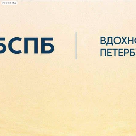
РЕКЛАМА
Афиша Plus
#телегид
Фонтанка.ру
Сегодня:
2026.08.07
02:21
Афиша Plus
кино
спектакли
выставки
концерты
лекции
книги
афиша плюс
новости
+