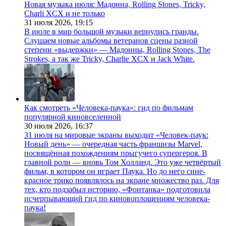
Новая музыка июля: Мадонна, Rolling Stones, Tricky,
Charli XCX и не только
31 июля 2026,
19:15
В июле в мир большой музыки вернулись гранды.
Слушаем новые альбомы ветеранов сцены разной
степени «выдержки» — Мадонны, Rolling Stones, The
Strokes, а так же Tricky, Charlie XCX и Jack White.
Как смотреть «Человека-паука»: гид по фильмам
популярной киновселенной
30 июля 2026,
16:37
31 июля на мировые экраны выходит «Человек-паук:
Новый день» — очередная часть франшизы Marvel,
посвящённая похождениям прыгучего супергероя. В
главной роли — вновь Том Холланд. Это уже четвёртый
фильм, в котором он играет Паука. Но до него сине-
красное трико появлялось на экране множество раз. Для
тех, кто подзабыл историю, «Фонтанка» подготовила
исчерпывающий гид по киновоплощениям человека-
паука!