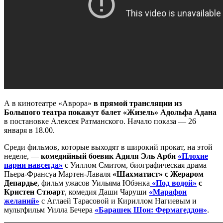
А в кинотеатре «Аврора»
в прямой трансляции из
Большого театра покажут балет «Жизель» Адольфа Адана
в постановке Алексея Ратманского. Начало показа — 26
января в 18.00.
Среди фильмов, которые выходят в широкий прокат, на этой
неделе, —
комедийный боевик Адиля Эль Арби
«Плохие
парни навсегда»
с Уиллом Смитом, биографическая драма
Пьера-Франсуа Мартен-Лаваля
«Шахматист» с Жераром
Депардье
, фильм ужасов Уильяма Юбэнка
«Под водой»
с
Кристен Стюарт
, комедия Даши Чаруши
«Марафон
желаний»
с Аглаей Тарасовой и Кириллом Нагиевым и
мультфильм Уилла Бечера
«Барашек Шон: Фермагеддон»
.