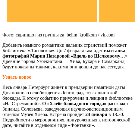
Фото: скриншот из группы za_belim_krolikom / vk.com
Добавить немного романтики дальних странствий поможет
Библиотека «Лиговская». До 7 февраля там идет
выставка
фотографий Марии Назаровой «Вдоль по Шелковому…»
Древние города Узбекистана — Хива, Бухара и Самарканд —
будут показаны такими, какими они дошли до нас сегодня.
Узнать новое
Весь январь Петербург живет в преддверии памятной даты —
Дня полного освобождения Ленинграда от фашистской
блокады. К этому событию приурочена и лекция в библиотеке
«На Стремянной».
О «Хлебе блокадного города»
расскажет
Зинаида Соловьева, заведующая научно-экспозиционным
отделом Музея Хлеба. Встреча пройдет
24 января
в 18.30.
Подробности о мероприятиях, приуроченных к исторической
дате, читайте в отдельном гиде «Фонтанки».