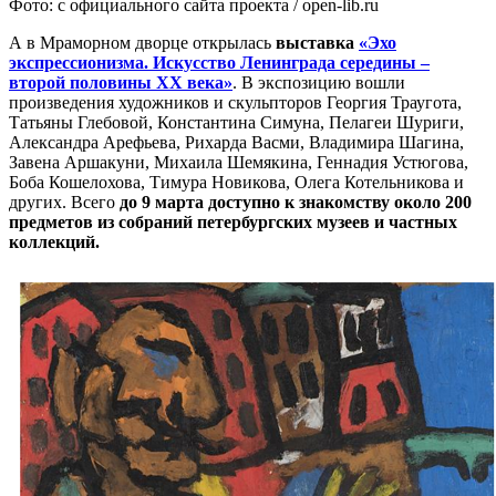
Фото: с официального сайта проекта / open-lib.ru
А в Мраморном дворце открылась
выставка
«Эхо
экспрессионизма. Искусство Ленинграда середины –
второй половины ХХ века»
. В экспозицию вошли
произведения художников и скульпторов Георгия Траугота,
Татьяны Глебовой, Константина Симуна, Пелагеи Шуриги,
Александра Арефьева, Рихарда Васми, Владимира Шагина,
Завена Аршакуни, Михаила Шемякина, Геннадия Устюгова,
Боба Кошелохова, Тимура Новикова, Олега Котельникова и
других. Всего
до 9 марта доступно к знакомству около 200
предметов из собраний петербургских музеев и частных
коллекций.