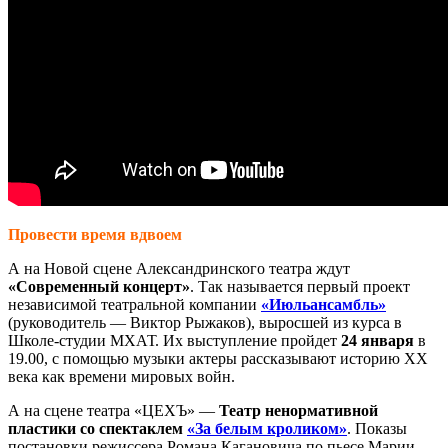
Провести время вдвоем
А на Новой сцене Александринского театра ждут
«Современный концерт»
. Так называется первый проект
независимой театральной компании
«Июльансамбль»
(руководитель — Виктор Рыжаков), выросшей из курса в
Школе-студии МХАТ. Их выступление пройдет
24 января
в
19.00, с помощью музыки актеры рассказывают историю XX
века как времени мировых войн.
А на сцене театра «ЦЕХЪ» —
Театр ненормативной
пластики со спектаклем
«За белым кроликом»
. Показы
постановки режиссера Романа Кагановича по пьесе Марии