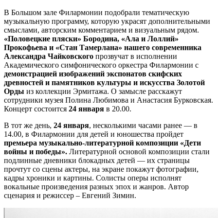
В Большом зале Филармонии подобрали тематическую
музыкальную программу, которую украсят дополнительными
смыслами, авторским комментарием и визуальным рядом.
«Половецкие пляски» Бородина, «Ала и Лоллий»
Прокофьева и «Стан Тамерлана» нашего современника
Александра Чайковского
прозвучат в исполнении
Академического симфонического оркестра Филармонии с
демонстрацией изображений экспонатов скифских
древностей и памятников культуры и искусства Золотой
Орды
из коллекции Эрмитажа. О замысле расскажут
сотрудники музея Полина Любимова и Анастасия Бурковская.
Концерт состоится
24 января
в 20.00.
В тот же день,
24 января
, несколькими часами ранее — в
14.00, в Филармонии для детей и юношества пройдет
премьера музыкально-литературной композиции «Дети
войны и победы».
Литературной основой композиции стали
подлинные дневники блокадных детей — их страницы
прочтут со сцены актеры, на экране покажут фотографии,
кадры хроники и картины. Солисты оперы исполнят
вокальные произведения разных эпох и жанров. Автор
сценария и режиссер – Евгений Зимин.