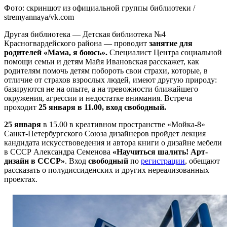
Фото: скриншот из официальной группы библиотеки /
stremyannaya/vk.com
Другая библиотека — Детская библиотека №4
Красногвардейского района — проводит
занятие для
родителей «Мама, я боюсь».
Специалист Центра социальной
помощи семьи и детям Майя Ивановская расскажет, как
родителям помочь детям побороть свои страхи, которые, в
отличие от страхов взрослых людей, имеют другую природу:
базируются не на опыте, а на тревожности ближайшего
окружения, агрессии и недостатке внимания. Встреча
проходит
25 января в 11.00, вход свободный.
25 января
в 15.00 в креативном пространстве «Мойка-8»
Санкт-Петербургского Союза дизайнеров пройдет лекция
кандидата искусствоведения и автора книги о дизайне мебели
в СССР Александра Семенова
«Научиться шалить! Арт-
дизайн в СССР»
. Вход
свободный
по
регистрации
, обещают
рассказать о полудиссиденских и других нереализованных
проектах.