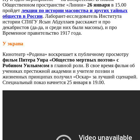
Общественном пространстве «Линии»
26 января
в 15.00
пройдет
лекция по истории масонства и других тайных
обществ в России
. Лаборант-исследователь Института
истории СПбГУ Ясын Абдуллаев расскажет и про
декабристов (да-да, и среди них были масоны), и про
Временное правительство 1917 года.
У экрана
Кинотеатр «Родина» воскрешает к публичному просмотру
фильм Питера Уира «Общество мертвых поэтов» с
Робином Уильямсом
в главной роли. В свое время фильм об
учениках престижной академии и учителе поэзии и
жизненных принципах получил «Оскар» за лучший сценарий.
Специальный показ начнется 25 января в 19.00.