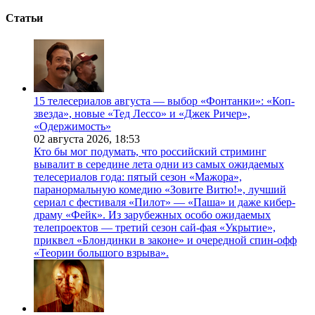
Статьи
15 телесериалов августа — выбор «Фонтанки»: «Коп-
звезда», новые «Тед Лессо» и «Джек Ричер»,
«Одержимость»
02 августа 2026,
18:53
Кто бы мог подумать, что российский стриминг
вывалит в середине лета одни из самых ожидаемых
телесериалов года: пятый сезон «Мажора»,
паранормальную комедию «Зовите Витю!», лучший
сериал с фестиваля «Пилот» — «Паша» и даже кибер-
драму «Фейк». Из зарубежных особо ожидаемых
телепроектов — третий сезон сай-фая «Укрытие»,
приквел «Блондинки в законе» и очередной спин-офф
«Теории большого взрыва».