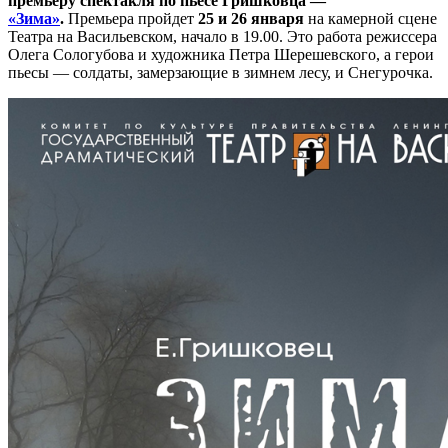
премьеру спектакля по пьесе Гришковца —
«Зима»
.
Премьера пройдет
25 и 26 января
на камерной сцене
Театра на Васильевском, начало в 19.00. Это работа режиссера
Олега Сологубова и художника Петра Шерешевского, а герои
пьесы — солдаты, замерзающие в зимнем лесу, и Снегурочка.