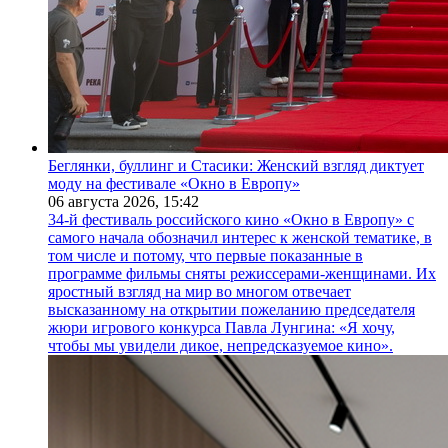
Беглянки, буллинг и Стасики: Женский взгляд диктует
моду на фестивале «Окно в Европу»
06 августа 2026,
15:42
34-й фестиваль российского кино «Окно в Европу» с
самого начала обозначил интерес к женской тематике, в
том числе и потому, что первые показанные в
программе фильмы сняты режиссерами-женщинами. Их
яростный взгляд на мир во многом отвечает
высказанному на открытии пожеланию председателя
жюри игрового конкурса Павла Лунгина: «Я хочу,
чтобы мы увидели дикое, непредсказуемое кино».