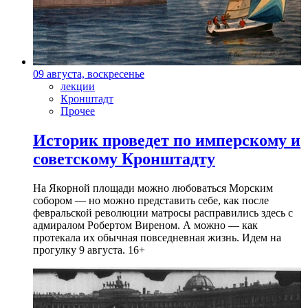
09 августа, воскресенье
лекции
Кронштадт
Прочее
Историк проведет по имперскому и
советскому Кронштадту
На Якорной площади можно любоваться Морским
собором — но можно представить себе, как после
февральской революции матросы расправились здесь с
адмиралом Робертом Виреном. А можно — как
протекала их обычная повседневная жизнь. Идем на
прогулку 9 августа. 16+