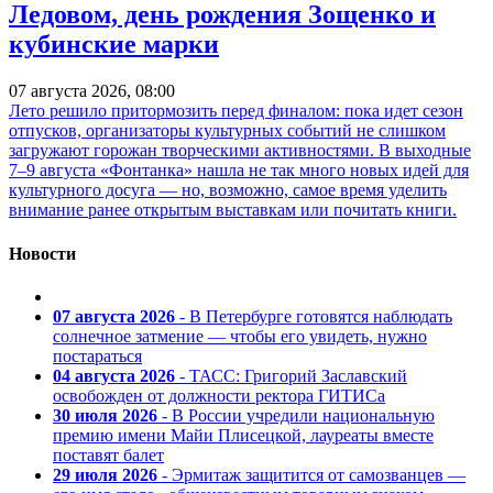
Ледовом, день рождения Зощенко и
кубинские марки
07 августа 2026, 08:00
Лето решило притормозить перед финалом: пока идет сезон
отпусков, организаторы культурных событий не слишком
загружают горожан творческими активностями. В выходные
7–9 августа «Фонтанка» нашла не так много новых идей для
культурного досуга — но, возможно, самое время уделить
внимание ранее открытым выставкам или почитать книги.
Новости
07 августа 2026
- В Петербурге готовятся наблюдать
солнечное затмение — чтобы его увидеть, нужно
постараться
04 августа 2026
- ТАСС: Григорий Заславский
освобожден от должности ректора ГИТИСа
30 июля 2026
- В России учредили национальную
премию имени Майи Плисецкой, лауреаты вместе
поставят балет
29 июля 2026
- Эрмитаж защитится от самозванцев —