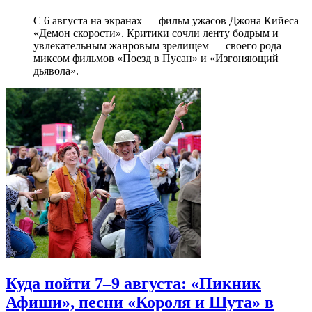
С 6 августа на экранах — фильм ужасов Джона Кийеса
«Демон скорости». Критики сочли ленту бодрым и
увлекательным жанровым зрелищeм — своего рода
миксом фильмов «Поезд в Пусан» и «Изгоняющий
дьявола».
Куда пойти 7–9 августа: «Пикник
Афиши», песни «Короля и Шута» в