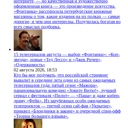
интернете, — но качественная и художественно
оформленная книга — это произведение искусства.
«Фонтанка» расспросила петербургские книжные
магазины о том, какие издания на их полках — самые
дорогие, и чем они интересны. Получилась богатая во
всех смыслах подборка.
15 телесериалов августа — выбор «Фонтанки»: «Коп-
звезда», новые «Тед Лессо» и «Джек Ричер»,
«Одержимость»
02 августа 2026,
18:53
Кто бы мог подумать, что российский стриминг
вывалит в середине лета одни из самых ожидаемых
телесериалов года: пятый сезон «Мажора»,
паранормальную комедию «Зовите Витю!», лучший
сериал с фестиваля «Пилот» — «Паша» и даже кибер-
драму «Фейк». Из зарубежных особо ожидаемых
телепроектов — третий сезон сай-фая «Укрытие»,
приквел «Блондинки в законе» и очередной спин-офф
«Теории большого взрыва».