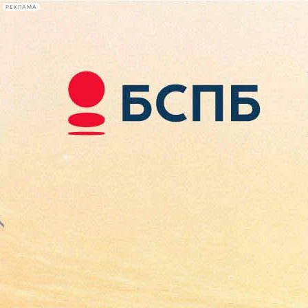
РЕКЛАМА
Афиша Plus
#телегид
Фонтанка.ру
Сегодня:
2026.08.09
18:27
Афиша Plus
кино
спектакли
выставки
концерты
лекции
книги
афиша плюс
новости
+