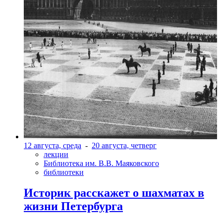
12 августа, среда
-
20 августа, четверг
лекции
Библиотека им. В.В. Маяковского
библиотеки
Историк расскажет о шахматах в
жизни Петербурга