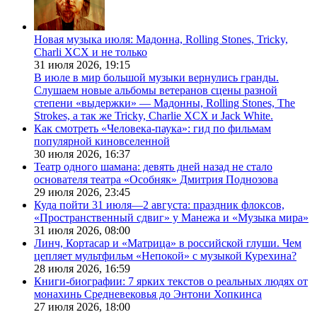
Новая музыка июля: Мадонна, Rolling Stones, Tricky,
Charli XCX и не только
31 июля 2026,
19:15
В июле в мир большой музыки вернулись гранды.
Слушаем новые альбомы ветеранов сцены разной
степени «выдержки» — Мадонны, Rolling Stones, The
Strokes, а так же Tricky, Charlie XCX и Jack White.
Как смотреть «Человека-паука»: гид по фильмам
популярной киновселенной
30 июля 2026,
16:37
Театр одного шамана: девять дней назад не стало
основателя театра «Особняк» Дмитрия Поднозова
29 июля 2026,
23:45
Куда пойти 31 июля—2 августа: праздник флоксов,
«Пространственный сдвиг» у Манежа и «Музыка мира»
31 июля 2026,
08:00
Линч, Кортасар и «Матрица» в российской глуши. Чем
цепляет мультфильм «Непокой» с музыкой Курехина?
28 июля 2026,
16:59
Книги-биографии: 7 ярких текстов о реальных людях от
монахинь Средневековья до Энтони Хопкинса
27 июля 2026,
18:00