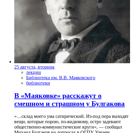
25 августа, вторник
лекции
Библиотека им. В.В. Маяковского
библиотеки
В «Маяковке» расскажут о
смешном и страшном у Булгакова
»…склад моего ума сатирический. Из-под пера выходят
вещи, которые порою, по-видимому, остро задевают
общественно-коммунистические круги», — сообщал
Михаил Булгаков на допросах в ОГПУ. Узнаем