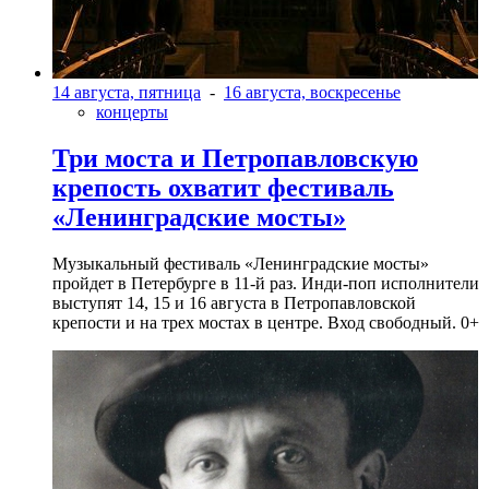
14 августа, пятница
-
16 августа, воскресенье
концерты
Три моста и Петропавловскую
крепость охватит фестиваль
«Ленинградские мосты»
Музыкальный фестиваль «Ленинградские мосты»
пройдет в Петербурге в 11-й раз. Инди-поп исполнители
выступят 14, 15 и 16 августа в Петропавловской
крепости и на трех мостах в центре. Вход свободный. 0+