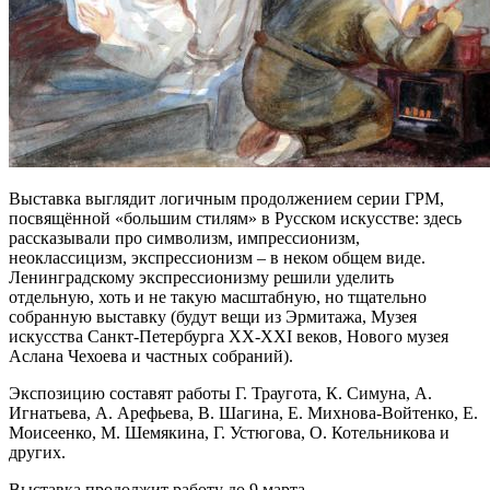
Выставка выглядит логичным продолжением серии ГРМ,
посвящённой «большим стилям» в Русском искусстве: здесь
рассказывали про символизм, импрессионизм,
неоклассицизм, экспрессионизм – в неком общем виде.
Ленинградскому экспрессионизму решили уделить
отдельную, хоть и не такую масштабную, но тщательно
собранную выставку (будут вещи из Эрмитажа, Музея
искусства Санкт-Петербурга XX-XXI веков, Нового музея
Аслана Чехоева и частных собраний).
Экспозицию составят работы Г. Траугота, К. Симуна, А.
Игнатьева, А. Арефьева, В. Шагина, Е. Михнова-Войтенко, Е.
Моисеенко, М. Шемякина, Г. Устюгова, О. Котельникова и
других.
Выставка продолжит работу до 9 марта.