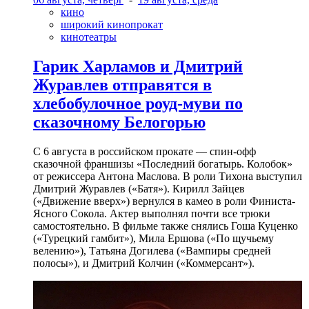
кино
широкий кинопрокат
кинотеатры
Гарик Харламов и Дмитрий
Журавлев отправятся в
хлебобулочное роуд-муви по
сказочному Белогорью
С 6 августа в российском прокате — спин-офф
сказочной франшизы «Последний богатырь. Колобок»
от режиссера Антона Маслова. В роли Тихона выступил
Дмитрий Журавлев («Батя»). Кирилл Зайцев
(«Движение вверх») вернулся в камео в роли Финиста-
Ясного Сокола. Актер выполнял почти все трюки
самостоятельно. В фильме также снялись Гоша Куценко
(«Турецкий гамбит»), Мила Ершова («По щучьему
велению»), Татьяна Догилева («Вампиры средней
полосы»), и Дмитрий Колчин («Коммерсант»).