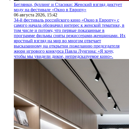
Беглянки, буллинг и Стасики: Женский взгляд диктует
моду на фестивале «Окно в Европу»
06 августа 2026,
15:42
34-й фестиваль российского кино «Окно в Европу» с
самого начала обозначил интерес к женской тематике, в
том числе и потому, что первые показанные в
программе фильмы сняты режиссерами-женщинами. Их
яростный взгляд на мир во многом отвечает
высказанному на открытии пожеланию председателя
жюри игрового конкурса Павла Лунгина: «Я хочу,
чтобы мы увидели дикое, непредсказуемое кино».