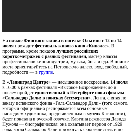
На
пляже Финского залива в поселке Ольгино с 12 по 14
июля
проходит
фестиваль живого кино «Кинолес»
. В
программе, кроме показов
лучших российских
короткометражек с разных фестивалей
, мастер-классы
профессионалов киноиндустрии, музыка, йога и еда. В поиске
места ориентируйтесь на Петровскую аллею, вход свободный,
подробности — в
группе
.
В
«Ленинград Центре»
— насыщенное воскресенье.
14 июля
в 16.00 в рамках фестиваля «Высокое Возрождение: до и
после» пройдет
единственный в Петербурге показ фильма
«Сальвадор Дали: в поисках бессмертия»
. Лента, снятая по
заказу испанского фонда «Гала-Сальвадор Дали» (того самого,
который официально распоряжается всем основным
наследием художника, представленным в музеях Каталонии),
будет показана в русской озвучке. Картина режиссера Давида
Пужоля — биографическая: она охватывает период от 1929
года, когда Сальвадор Дали примкнул к сюрреалистам, и до