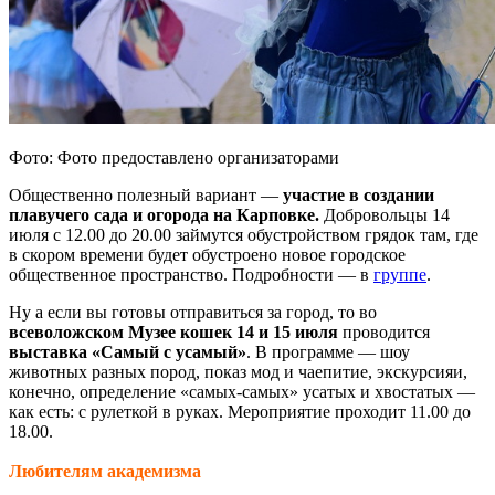
Фото: Фото предоставлено организаторами
Общественно полезный вариант —
участие в создании
плавучего сада и огорода на Карповке.
Добровольцы 14
июля с 12.00 до 20.00 займутся обустройством грядок там, где
в скором времени будет обустроено новое городское
общественное пространство. Подробности — в
группе
.
Ну а если вы готовы отправиться за город, то во
всеволожском Музее кошек 14 и 15 июля
проводится
выставка «Самый с усамый»
. В программе — шоу
животных разных пород, показ мод и чаепитие, экскурсияи,
конечно, определение «самых-самых» усатых и хвостатых —
как есть: с рулеткой в руках. Мероприятие проходит 11.00 до
18.00.
Любителям академизма