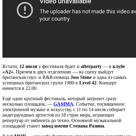
Кстати,
12 июля
у фестиваля будет и
afterparty
— в
клубе
«А2»
. Причем в двух отделениях — на сцену выйдут
британская соул- и R&B-певица
Joss Stone
и одна из самых
успешных британских групп 1980-х
Level 42
. Концерт
начнется в 22.00.
Еще один крупный фестиваль, который затронет сразу
несколько площадок, —
GAMMA
. Событие, посвященное
электронной музыке и искусству, c 11 по 14 июля собирает
андеграундных артистов из 18 стран мира, играющих
репертуар от эмбиента до техно. Основной музыкальной
площадкой станет
завод имени Степана Разина
.