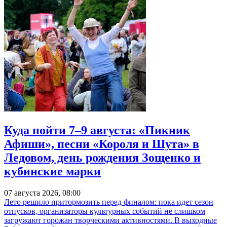
Куда пойти 7–9 августа: «Пикник
Афиши», песни «Короля и Шута» в
Ледовом, день рождения Зощенко и
кубинские марки
07 августа 2026, 08:00
Лето решило притормозить перед финалом: пока идет сезон
отпусков, организаторы культурных событий не слишком
загружают горожан творческими активностями. В выходные