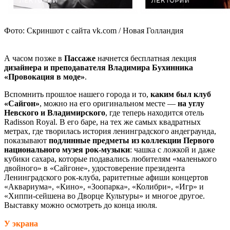
Фото: Скриншот с сайта vk.com / Новая Голландия
А часом позже в
Пассаже
начнется бесплатная лекция
дизайнера и преподавателя Владимира Бухинника
«Провокация в моде»
.
Вспомнить прошлое нашего города и то,
каким был клуб
«Сайгон»
, можно на его оригинальном месте —
на углу
Невского и Владимирского
, где теперь находится отель
Radisson Royal. В его баре, на тех же самых квадратных
метрах, где творилась история ленинградского андеграунда,
показывают
подлинные предметы из коллекции Первого
национального музея рок-музыки
: чашка с ложкой и даже
кубики сахара, которые подавались любителям «маленького
двойного» в «Сайгоне», удостоверение президента
Ленинградского рок-клуба, раритетные афиши концертов
«Аквариума», «Кино», «Зоопарка», «Колибри», «Игр» и
«Хиппи-сейшена во Дворце Культуры» и многое другое.
Выставку можно осмотреть до конца июля.
У экрана