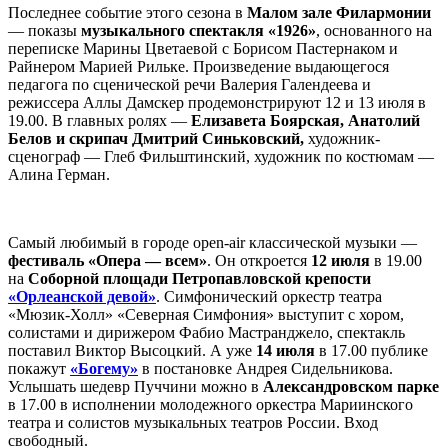
Последнее событие этого сезона в
Малом зале Филармонии
— показы
музыкального спектакля «1926»
, основанного на
переписке Марины Цветаевой с Борисом Пастернаком и
Райнером Марией Рильке. Произведение выдающегося
педагога по сценической речи Валерия Галендеева и
режиссера Аллы Дамскер продемонстрируют 12 и 13 июля в
19.00. В главных ролях —
Елизавета Боярская, Анатолий
Белов и скрипач Дмитрий Синьковский,
художник-
сценограф — Глеб Фильштинский, художник по костюмам —
Алина Герман.
Самый любимый в городе open-air классической музыки —
фестиваль «Опера — всем»
. Он откроется
12 июля
в 19.00
на
Соборной площади Петропавловской крепости
«Орлеанской девой»
. Симфонический оркестр театра
«Мюзик-Холл» «Северная Симфония» выступит с хором,
солистами и дирижером Фабио Мастранджело, спектакль
поставил Виктор Высоцкий. А уже
14 июля
в 17.00 публике
покажут
«Богему»
в постановке Андрея Сидельникова.
Услышать шедевр Пуччини можно в
Александровском парке
в 17.00 в исполнении молодежного оркестра Мариинского
театра и солистов музыкальных театров России. Вход
свободный.