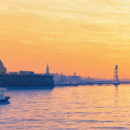
Куда пойти 12-14 июля:
«Сплин» в ЦПКиО, водно-
световое шоу у
Петропавловки, Brainstorm