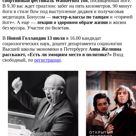
спортивный фестиваль Wanderlust 108
, посвященный йоге.
В 9.30 вас ждет триатлон: забег на пять километров, 90 минут
йоги в стиле flow под выступление диджея и получасовая
медитация. Бонусом —
мастер-классы по танцам
и «горячей
йоге». А еще —
лекции о здоровом образе жизни
и жизни
без мусора. Участие по билетам.
В
Новой Голландии 13 июля
в 16.00 кандидат
социологических наук, доцент департамента социологии
Высшей школы экономики в Петербурге
Анна Желнина
расскажет, «Есть ли эмоциям место в политике?»
Вход
свободный, по
регистрации
.