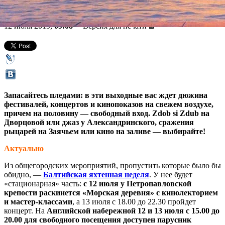
на крыше, «Опера — всем»
12 июля 2019,
09:08
Версия для печати
Запасайтесь пледами: в эти выходные вас ждет дюжина
фестивалей, концертов и кинопоказов на свежем воздухе,
причем на половину — свободный вход. Zdob si Zdub на
Дворцовой или джаз у Александринского, сражения
рыцарей на Заячьем или кино на заливе — выбирайте!
Актуально
Из общегородских мероприятий, пропустить которые было бы
обидно, —
Балтийская яхтенная неделя
. У нее будет
«стационарная» часть:
с 12 июля у Петропавловской
крепости раскинется «Морская деревня» с кинолекторием
и мастер-классами
, а 13 июля с 18.00 до 22.30 пройдет
концерт. На
Английской набережной 12 и 13 июля с 15.00 до
20.00 для свободного посещения доступен парусник