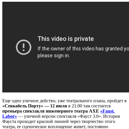
Еще одно уличное действо, уже театрального плана, пройдет в
«Севкабель Порту» — 12 июля
в 21.00 там состоится
премьера спектакля инженерного театра АХЕ
«Faust.
Labor»
— уличной версии спектакля «Фауст 3.0». История
Фауста проходит красной линией через творчество этого
театра, ее сценическое воплощение живет, постоянно