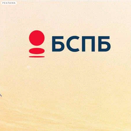
РЕКЛАМА
Афиша Plus
#телегид
Фонтанка.ру
Сегодня:
2026.08.09
12:19
Афиша Plus
кино
спектакли
выставки
концерты
лекции
книги
афиша плюс
новости
+