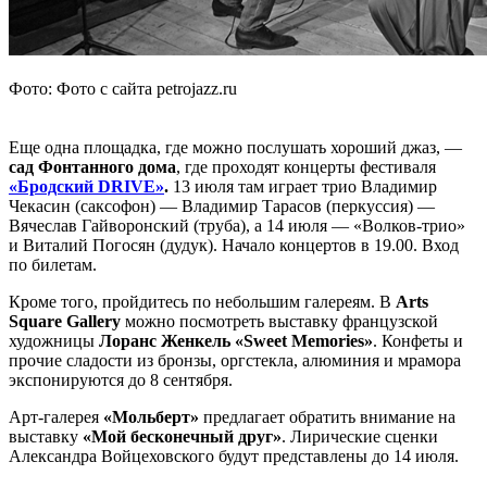
Фото: Фото с сайта petrojazz.ru
Еще одна площадка, где можно послушать хороший джаз, —
сад Фонтанного дома
, где проходят концерты фестиваля
«Бродский DRIVE»
.
13 июля там играет трио Владимир
Чекасин (саксофон) — Владимир Тарасов (перкуссия) —
Вячеслав Гайворонский (труба), а 14 июля — «Волков-трио»
и Виталий Погосян (дудук). Начало концертов в 19.00. Вход
по билетам.
Кроме того, пройдитесь по небольшим галереям. В
Arts
Square Gallery
можно посмотреть выставку французской
художницы
Лоранс Женкель «Sweet Memories»
. Конфеты и
прочие сладости из бронзы, оргстекла, алюминия и мрамора
экспонируются до 8 сентября.
Арт-галерея
«Мольберт»
предлагает обратить внимание на
выставку
«Мой бесконечный друг»
. Лирические сценки
Александра Войцеховского будут представлены до 14 июля.