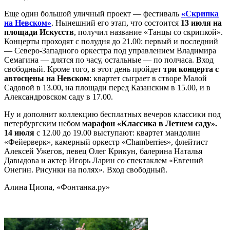
Еще один большой уличный проект — фестиваль
«Скрипка
на Невском»
. Нынешний его этап, что состоится
13 июля на
площади Искусств
, получил название «Танцы со скрипкой».
Концерты проходят с полудня до 21.00: первый и последний
— Северо-Западного оркестра под управлением Владимира
Семагина — длятся по часу, остальные — по полчаса. Вход
свободный. Кроме того, в этот день пройдет
три концерта с
автосцены на Невском
: квартет сыграет в створе Малой
Садовой в 13.00, на площади перед Казанским в 15.00, и в
Александровском саду в 17.00.
Ну и дополнит коллекцию бесплатных вечеров классики под
петербургским небом
марафон «Классика в Летнем саду».
14 июля
с 12.00 до 19.00 выступают: квартет мандолин
«Фейерверк», камерный оркестр «Chamberries», флейтист
Алексей Ужегов, певец Олег Крикун, балерина Наталья
Давыдова и актер Игорь Ларин со спектаклем «Евгений
Онегин. Рисунки на полях». Вход свободный.
Алина Циопа, «Фонтанка.ру»