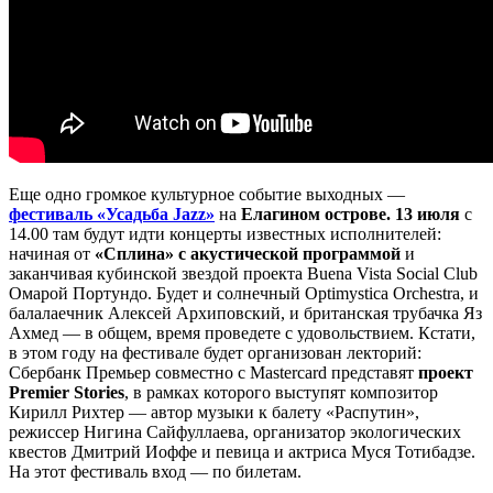
Еще одно громкое культурное событие выходных —
фестиваль «Усадьба Jazz»
на
Елагином острове. 13 июля
с
14.00 там будут идти концерты известных исполнителей:
начиная от
«Сплина» с акустической программой
и
заканчивая кубинской звездой проекта Buena Vista Social Club
Омарой Портундо. Будет и солнечный Optimystica Orchestra, и
балалаечник Алексей Архиповский, и британская трубачка Яз
Ахмед — в общем, время проведете с удовольствием. Кстати,
в этом году на фестивале будет организован лекторий:
Сбербанк Премьер совместно с Mastercard представят
проект
Premier Stories
, в рамках которого выступят композитор
Кирилл Рихтер — автор музыки к балету «Распутин»,
режиссер Нигина Сайфуллаева, организатор экологических
квестов Дмитрий Иоффе и певица и актриса Муся Тотибадзе.
На этот фестиваль вход — по билетам.