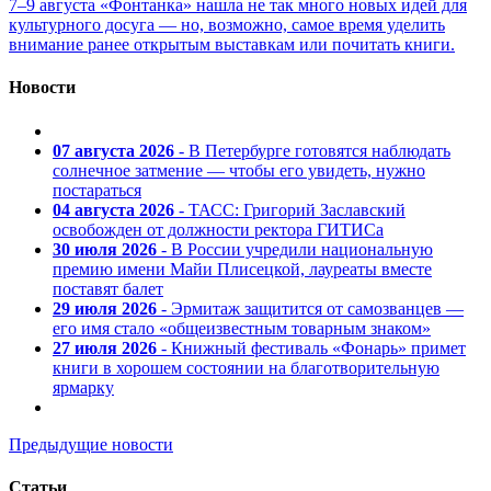
7–9 августа «Фонтанка» нашла не так много новых идей для
культурного досуга — но, возможно, самое время уделить
внимание ранее открытым выставкам или почитать книги.
Новости
07 августа 2026
- В Петербурге готовятся наблюдать
солнечное затмение — чтобы его увидеть, нужно
постараться
04 августа 2026
- ТАСС: Григорий Заславский
освобожден от должности ректора ГИТИСа
30 июля 2026
- В России учредили национальную
премию имени Майи Плисецкой, лауреаты вместе
поставят балет
29 июля 2026
- Эрмитаж защитится от самозванцев —
его имя стало «общеизвестным товарным знаком»
27 июля 2026
- Книжный фестиваль «Фонарь» примет
книги в хорошем состоянии на благотворительную
ярмарку
Предыдущие новости
Статьи