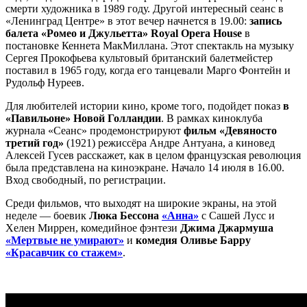
смерти художника в 1989 году. Другой интересный сеанс в
«Ленинград Центре» в этот вечер начнется в 19.00:
запись
балета «Ромео и Джульетта» Royal Opera House
в
постановке Кеннета МакМиллана. Этот спектакль на музыку
Сергея Прокофьева культовый британский балетмейстер
поставил в 1965 году, когда его танцевали Марго Фонтейн и
Рудольф Нуреев.
Для любителей истории кино, кроме того, подойдет показ
в
«Павильоне» Новой Голландии
. В рамках киноклуба
журнала «Сеанс» продемонстрируют
фильм «Девяносто
третий год»
(1921) режиссёра Андре Антуана, а киновед
Алексей Гусев расскажет, как в целом французская революция
была представлена на киноэкране. Начало 14 июля в 16.00.
Вход свободный, по регистрации.
Среди фильмов, что выходят на широкие экраны, на этой
неделе — боевик
Люка Бессона
«Анна»
с Сашей Лусс и
Хелен Миррен, комедийное фэнтези
Джима Джармуша
«Мертвые не умирают»
и
комедия Оливье Барру
«Кр
асавчик со стажем
»
.