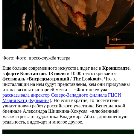
Фото: Фото: пресс-служба театра
Еще больше современного искусства ждет вас в
Кронштадте
,
в
форте Константин
.
13 июля
в 10.00 там открывается
фестиваль «Впередсмотрящий / The Lookout»
. Что за
инсталляции на нем будут представлены, кем они придуманы
и как связаны с историей места — «Фонтанке» уже
рассказывала директор Северо-Западного филиала ГЦСИ
Мария Катц (Кузьмина)
. Но если вкратце, то посетители
увидят новую работу российского участника Венецианской
биеннале Александра Шишкина-Хокусая, «влюбленный
маяк» стрит-арт художника Владимира Абиха, дополненную
реальность, видео-арт и многое другое.