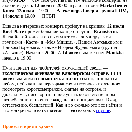
Клуб
MOD
— сам себе фестиваль: там неплохие концерты на
любой из дней.
12 июля
в 20.00 играют и поют
Markscheider
Kunst
,
13 июля
в 19.00 —
Александр Ливер и группа НОМ,
14 июля
в 19.00 — ПТВП.
Еще два интересных концерта пройдут на крышах.
12 июля
Roof Place
примет большой концерт группы
Brainstorm
.
Латвийский коллектив выступит со своими друзьями —
группами «Каста» и «Моя Мишель», Пашей Артемьевым и
Найком Борзовым, а также Игорем Журавлевым (группа
«Альянс»). Начало в 20.00. А
14 июля
там же поет
Manizha
—
начало в 19.00.
Ну и вариант для любителей окружающей среды —
экологическая биеннале на Канонерском острове. 13-14
июля
там можно посмотреть арт-объекты под открытым
небом, побывать на перформансах и поэтических чтениях,
посмотреть короткометражки, снятые на острове, и
диафильмы, поговорить и послушать об ответственном
потреблении и прочих гражданских инициативах. Вход,
естественно, бесплатный. Как и во сколько это все найти и
что конкретно искать глазами — рассказано в
группе
.
Провести время вдвоем