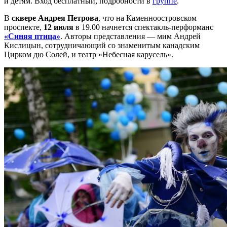
и детям. Вход бесплатный, подробности в
группе
.
В
сквере Андрея Петрова
, что на Каменноостровском
проспекте,
12 июля
в 19.00 начнется спектакль-перформанс
«Синяя птица»
. Авторы представления — мим Андрей
Кислицын, сотрудничающий со знаменитым канадским
Цирком дю Солей, и театр «Небесная карусель».