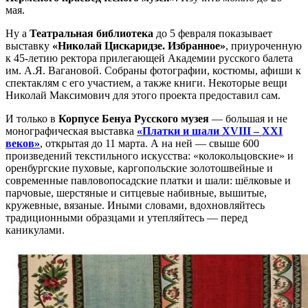
мая.
Ну а
Театральная библиотека
до 5 февраля показывает
выставку
«Николай Цискаридзе. Избранное»
, приуроченную
к 45-летию ректора прилегающей Академии русского балета
им. А.Я. Вагановой. Собраны фотографии, костюмы, афиши к
спектаклям с его участием, а также книги. Некоторые вещи
Николай Максимович для этого проекта предоставил сам.
И только в
Корпусе Бенуа Русского музея
— большая и не
монографическая выставка
«Платки и шали XVIII – XXI
веков»
, открытая до 11 марта. А на ней — свыше 600
произведений текстильного искусства: «колокольцовские» и
оренбургские пуховые, каргопольские золотошвейные и
современные павловопосадские платки и шали: шёлковые и
парчовые, шерстяные и ситцевые набивные, вышитые,
кружевные, вязаные. Иными словами, вдохновляйтесь
традиционными образцами и утепляйтесь — перед
каникулами.