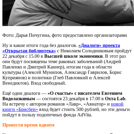
Фото: Дарья Пичугина, фото предоставлено организаторами
Ну и какие итоги года без диалогов.
«Диалоги»
проекта
«Открытая библиотека»
с Николаем Солодниковым пройдут
22 декабря с 15.00 в
Высшей школе экономики
. В этот раз
они будут посвящены теме раковых заболеваний (Андрей
Павленко и Дмитрий Каннер), итогам года в области
культуры (Алексей Мунипов, Александр Гаврилов, Борис
Куприянов) и политики (Глеб Павловкий и Алексей
Венедиктов). Вход свободный.
Ещё один диалоги —
«О счастье» с писателем Евгением
Водолазкиным
— состоятся 23 декабря в 17.00 в
Охта Lab
.
На встречу с автором романов «Лавр», «Авиатор» и
новой
книги «Брисбен»
вход будет стоить 500 рублей, но эти деньги
пойдут в пользу подопечных фонда AdVita.
Провести время вдвоем