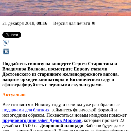
орхидеи в Ботаническом
21 декабря 2018,
09:16
Версия для печати
Поддайтесь гипнозу на концерте Сергея Старостина и
Владимира Волкова, посмотрите Европу глазами
Достоевского из старинного железнодорожного вагона,
найдите орхидеи-миниатюры в Ботаническом саду и
сфотографируйтесь с ледяными скульптурами.
Актуально
Все готовятся к Новому году, и если вы уже разобрались с
подарками для близких
, займитесь физической формой и
новогодним образом. Похвастаться новым имиджем поможет
предновогодний забег Дедов Морозов
, который пройдет 22
декабря с 15.00 на
Дворцовой площади
. Забегов будет даже
два — детский и взрослый. Если вы только за фотографиями и