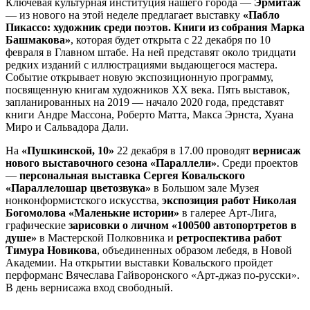
Ключевая культурная институция нашего города —
Эрмитаж
— из нового на этой неделе предлагает выставку
«Пабло
Пикассо: художник среди поэтов. Книги из собрания Марка
Башмакова»
, которая будет открыта с 22 декабря по 10
февраля в Главном штабе. На ней представят около тридцати
редких изданий с иллюстрациями выдающегося мастера.
Событие открывает новую экспозиционную программу,
посвященную книгам художников XX века. Пять выставок,
запланированных на 2019 — начало 2020 года, представят
книги Андре Массона, Роберто Матта, Макса Эрнста, Хуана
Миро и Сальвадора Дали.
На
«Пушкинской, 10»
22 декабря в 17.00 проводят
вернисаж
нового выставочного сезона «Параллели»
. Среди проектов
—
персональная выставка Сергея Ковальского
«Параллелошар цветозвука»
в Большом зале Музея
нонконформистского искусства,
экспозиция работ Николая
Богомолова «Маленькие истории»
в галерее Арт-Лига,
графические
зарисовки о личном «100500 автопортретов в
душе»
в Мастерской Полковника и
ретроспектива работ
Тимура Новикова
, объединенных образом лебедя, в Новой
Академии. На открытии выставки Ковальского пройдет
перформанс Вячеслава Гайворонского «Арт-джаз по-русски».
В день вернисажа вход свободный.