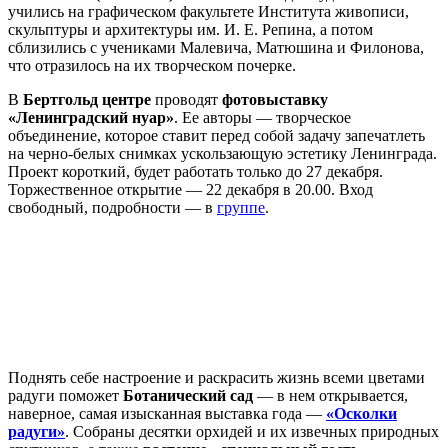
учились на графическом факультете Института живописи,
скульптуры и архитектуры им. И. Е. Репина, а потом
сблизились с учениками Малевича, Матюшина и Филонова,
что отразилось на их творческом почерке.
В
Бертгольд центре
проводят
фотовыставку
«Ленинградский нуар»
. Ее авторы — творческое
объединение, которое ставит перед собой задачу запечатлеть
на черно-белых снимках ускользающую эстетику Ленинграда.
Проект короткий, будет работать только до 27 декабря.
Торжественное открытие — 22 декабря в 20.00. Вход
свободный, подробности — в
группе
.
Поднять себе настроение и раскрасить жизнь всеми цветами
радуги поможет
Ботанический сад
— в нем открывается,
наверное, самая изысканная выставка года —
«Осколки
радуги»
. Собраны десятки орхидей и их извечных природных