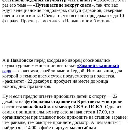
раз его тема —
«Путешествие вокруг света»
, так что вас
ждут венецианские гондольеры, статуи фараонов, северные
олени и пингвины. Обещают, что все они продержатся до 10
февраля. Проект разместился в Нарышкином бастионе.
А в
Павловске
перед входом во дворец обосновались
скульптурные композиции выставки
«Зимний сказочный
сад»
— с оленями, фрейлинами и Гердой. Инсталляция, для
которой в темное время суток предусмотрена подсветка,
«расцветет» 22 декабря и пробудет на месте до конца
новогодних праздников.
Ну и если предпочитаете приобщать детей к спорту — 22
декабря на
футбольном стадионе на Крестовском острове
состоится
хоккейный матч между СКА и ЦСКА
. Одна из
самых принципиальных игр сезона начнется в 17.00, но
организаторы приглашают всех приходить на стадион заранее:
чем раньше, тем быстрее пройдете досмотр. А чем заняться —
найдется: в 14.00 в фойе стартует
масштабная