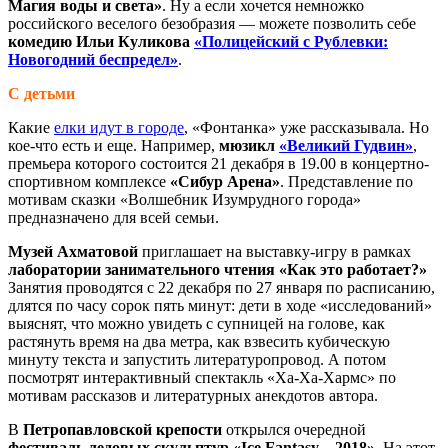
Магия воды и света»
. Ну а если хочется немножко
российского веселого безобразия — можете позволить себе
комедию Ильи Куликова
«Полицейский с Рублевки:
Новогодний беспредел»
.
С детьми
Какие
елки идут в городе
, «Фонтанка» уже рассказывала. Но
кое-что есть и еще. Например,
мюзикл
«Великий Гудвин»
,
премьера которого состоится 21 декабря в 19.00 в концертно-
спортивном комплексе
«Сибур Арена»
. Представление по
мотивам сказки «Волшебник Изумрудного города»
предназначено для всей семьи.
Музей Ахматовой
приглашает на выставку-игру в рамках
лаборатории занимательного чтения
«Как это работает?»
Занятия проводятся с 22 декабря по 27 января по расписанию,
длятся по часу сорок пять минут: дети в ходе «исследований»
выяснят, что можно увидеть с супницей на голове, как
растянуть время на два метра, как взвесить кубическую
минуту текста и запустить литературопровод. А потом
посмотрят интерактивный спектакль «Ха-Ха-Хармс» по
мотивам рассказов и литературных анекдотов автора.
В
Петропавловской крепости
открылся очередной
фестиваль ледовых скульптур «Ice Fantasy – 2018»
. На этот