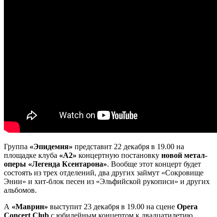
Группа
«Эпидемия»
представит 22 декабря в 19.00 на
площадке клуба
«А2»
концертную постановку
новой метал-
оперы «Легенда Ксентарона»
. Вообще этот концерт будет
состоять из трех отделений, два других займут «Сокровище
Энии» и хит-блок песен из «Эльфийской рукописи» и других
альбомов.
А
«Маврин»
выступит 23 декабря в 19.00 на сцене
Opera
Concert Club
с юбилейным концертом к двадцатилетию