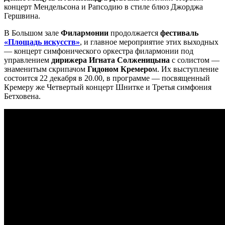
концерт Мендельсона и Рапсодию в стиле блюз Джорджа
Гершвина.
В Большом зале
Филармонии
продолжается
фестиваль
«Площадь искусств»
, и главное мероприятие этих выходных
— концерт симфонического оркестра филармонии под
управлением
дирижера Игната Солженицына
с солистом —
знаменитым скрипачом
Гидоном Кремеро
м. Их выступление
состоится 22 декабря в 20.00, в программе — посвященный
Кремеру же Четвертый концерт Шнитке и Третья симфония
Бетховена.