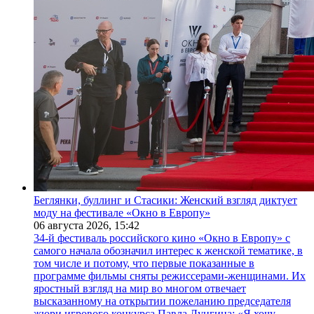
Беглянки, буллинг и Стасики: Женский взгляд диктует
моду на фестивале «Окно в Европу»
06 августа 2026,
15:42
34-й фестиваль российского кино «Окно в Европу» с
самого начала обозначил интерес к женской тематике, в
том числе и потому, что первые показанные в
программе фильмы сняты режиссерами-женщинами. Их
яростный взгляд на мир во многом отвечает
высказанному на открытии пожеланию председателя
жюри игрового конкурса Павла Лунгина: «Я хочу,