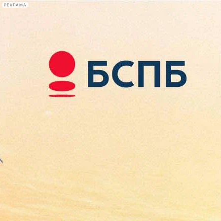
РЕКЛАМА
Афиша Plus
#телегид
Фонтанка.ру
Сегодня:
2026.08.09
14:50
Афиша Plus
кино
спектакли
выставки
концерты
лекции
книги
афиша плюс
новости
+