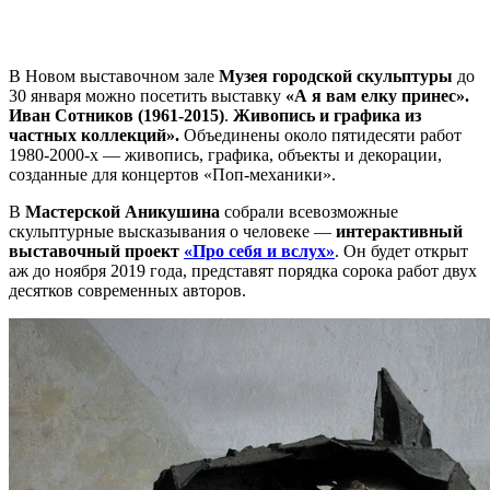
В Новом выставочном зале
Музея городской скульптуры
до
30 января можно посетить выставку
«А я вам елку принес».
Иван Сотников (1961-2015)
.
Живопись и графика из
частных коллекций».
Объединены около пятидесяти работ
1980-2000-х — живопись, графика, объекты и декорации,
созданные для концертов «Поп-механики».
В
Мастерской Аникушина
собрали всевозможные
скульптурные высказывания о человеке —
интерактивный
выставочный проект
«Про себя и вслух»
. Он будет открыт
аж до ноября 2019 года, представят порядка сорока работ двух
десятков современных авторов.