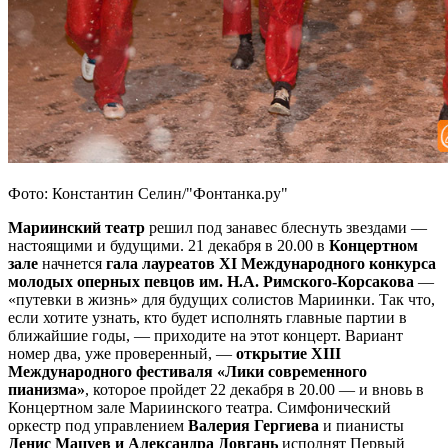
Фото: Константин Селин/"Фонтанка.ру"
Мариинский театр
решил под занавес блеснуть звездами —
настоящими и будущими. 21 декабря в 20.00 в
Концертном
зале
начнется
гала лауреатов XI Международного конкурса
молодых оперных певцов им. Н.А. Римского-Корсакова
—
«путевки в жизнь» для будущих солистов Мариинки. Так что,
если хотите узнать, кто будет исполнять главные партии в
ближайшие годы, — приходите на этот концерт. Вариант
номер два, уже проверенный, —
открытие ХIII
Международного фестиваля «Лики современного
пианизма»
, которое пройдет 22 декабря в 20.00 — и вновь в
Концертном зале Мариинского театра. Симфонический
оркестр под управлением
Валерия Гергиева
и пианисты
Денис Мацуев и Александра Довгань
исполнят Первый