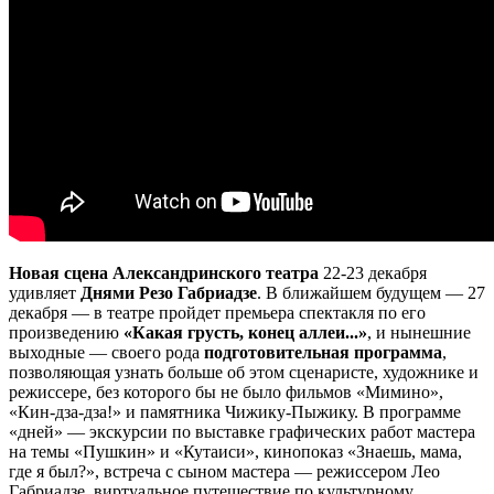
Новая сцена Александринского театра
22-23 декабря
удивляет
Днями Резо Габриадзе
. В ближайшем будущем — 27
декабря — в театре пройдет премьера спектакля по его
произведению
«Какая грусть, конец аллеи...»
, и нынешние
выходные — своего рода
подготовительная программа
,
позволяющая узнать больше об этом сценаристе, художнике и
режиссере, без которого бы не было фильмов «Мимино»,
«Кин-дза-дза!» и памятника Чижику-Пыжику. В программе
«дней» — экскурсии по выставке графических работ мастера
на темы «Пушкин» и «Кутаиси», кинопоказ «Знаешь, мама,
где я был?», встреча с сыном мастера — режиссером Лео
Габриадзе, виртуальное путешествие по культурному