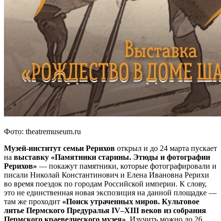
Фото: theatremuseum.ru
Музей-институт семьи Рерихов
открыл и до 24 марта пускает
на
выставку «Памятники старины. Этюды и фотографии
Рерихов»
— покажут памятники, которые фотографировали и
писали Николай Константинович и Елена Ивановна Рерихи
во время поездок по городам Российской империи. К слову,
это не единственная новая экспозиция на данной площадке —
там же проходит
«Поиск утраченных миров. Культовое
литье Пермского Предуралья IV‒XIII веков из собрания
Пермского краеведческого музея»
. Изучить можно до 26