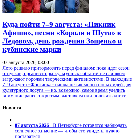
Куда пойти 7–9 августа: «Пикник
Афиши», песни «Короля и Шута» в
Ледовом, день рождения Зощенко и
кубинские марки
07 августа 2026, 08:00
Лето решило притормозить перед финалом: пока идет сезон
отпусков, организаторы культурных событий не слишком
загружают горожан творческими активностями. В выходные
7–9 августа «Фонтанка» нашла не так много новых идей для
культурного досуга — но, возможно, самое время уделить
внимание ранее открытым выставкам или почитать книги.
Новости
07 августа 2026
- В Петербурге готовятся наблюдать
солнечное затмение — чтобы его увидеть, нужно
постараться