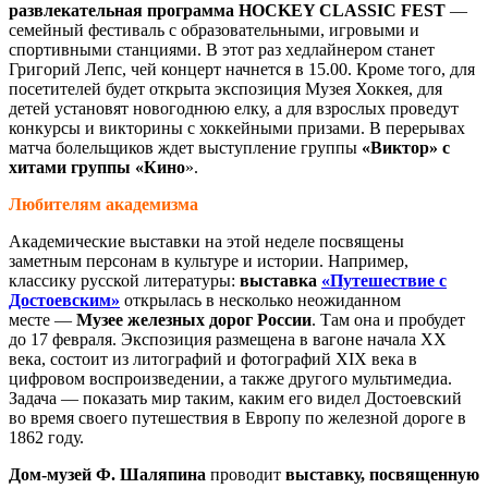
развлекательная программа HOCKEY CLASSIC FEST
—
семейный фестиваль с образовательными, игровыми и
спортивными станциями. В этот раз хедлайнером станет
Григорий Лепс, чей концерт начнется в 15.00. Кроме того, для
посетителей будет открыта экспозиция Музея Хоккея, для
детей установят новогоднюю елку, а для взрослых проведут
конкурсы и викторины с хоккейными призами. В перерывах
матча болельщиков ждет выступление группы
«Виктор» с
хитами группы «Кино
».
Любителям академизма
Академические выставки на этой неделе посвящены
заметным персонам в культуре и истории. Например,
классику русской литературы:
выставка
«Путешествие с
Достоевским»
открылась в несколько неожиданном
месте —
Музее железных дорог Росси
и
. Там она и пробудет
до 17 февраля. Экспозиция размещена в вагоне начала XX
века, состоит из литографий и фотографий XIX века в
цифровом воспроизведении, а также другого мультимедиа.
Задача — показать мир таким, каким его видел Достоевский
во время своего путешествия в Европу по железной дороге в
1862 году.
Дом-музей Ф. Шаляпина
проводит
выставку, посвященную