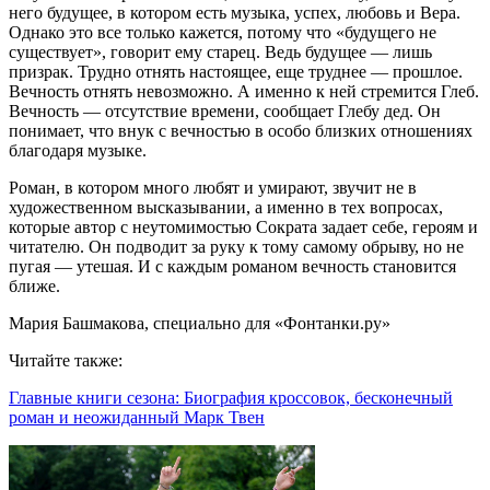
него будущее, в котором есть музыка, успех, любовь и Вера.
Однако это все только кажется, потому что «будущего не
существует», говорит ему старец. Ведь будущее — лишь
призрак. Трудно отнять настоящее, еще труднее — прошлое.
Вечность отнять невозможно. А именно к ней стремится Глеб.
Вечность — отсутствие времени, сообщает Глебу дед. Он
понимает, что внук с вечностью в особо близких отношениях
благодаря музыке.
Роман, в котором много любят и умирают, звучит не в
художественном высказывании, а именно в тех вопросах,
которые автор с неутомимостью Сократа задает себе, героям и
читателю. Он подводит за руку к тому самому обрыву, но не
пугая — утешая. И с каждым романом вечность становится
ближе.
Мария Башмакова, специально для «Фонтанки.ру»
Читайте также:
Главные книги сезона: Биография кроссовок, бесконечный
роман и неожиданный Марк Твен