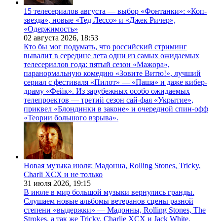
15 телесериалов августа — выбор «Фонтанки»: «Коп-
звезда», новые «Тед Лессо» и «Джек Ричер»,
«Одержимость»
02 августа 2026,
18:53
Кто бы мог подумать, что российский стриминг
вывалит в середине лета одни из самых ожидаемых
телесериалов года: пятый сезон «Мажора»,
паранормальную комедию «Зовите Витю!», лучший
сериал с фестиваля «Пилот» — «Паша» и даже кибер-
драму «Фейк». Из зарубежных особо ожидаемых
телепроектов — третий сезон сай-фая «Укрытие»,
приквел «Блондинки в законе» и очередной спин-офф
«Теории большого взрыва».
Новая музыка июля: Мадонна, Rolling Stones, Tricky,
Charli XCX и не только
31 июля 2026,
19:15
В июле в мир большой музыки вернулись гранды.
Слушаем новые альбомы ветеранов сцены разной
степени «выдержки» — Мадонны, Rolling Stones, The
Strokes, а так же Tricky, Charlie XCX и Jack White.