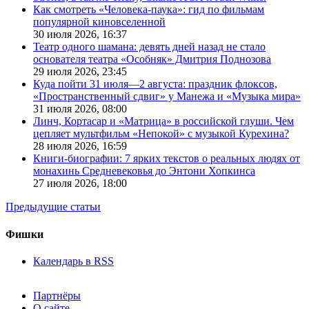
Как смотреть «Человека-паука»: гид по фильмам
популярной киновселенной
30 июля 2026,
16:37
Театр одного шамана: девять дней назад не стало
основателя театра «Особняк» Дмитрия Поднозова
29 июля 2026,
23:45
Куда пойти 31 июля—2 августа: праздник флоксов,
«Пространственный сдвиг» у Манежа и «Музыка мира»
31 июля 2026,
08:00
Линч, Кортасар и «Матрица» в российской глуши. Чем
цепляет мультфильм «Непокой» с музыкой Курехина?
28 июля 2026,
16:59
Книги-биографии: 7 ярких текстов о реальных людях от
монахинь Средневековья до Энтони Хопкинса
27 июля 2026,
18:00
Предыдущие статьи
Фишки
Календарь в RSS
Партнёры
О сайте