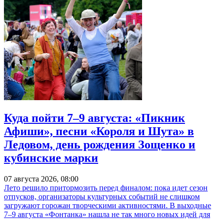
Куда пойти 7–9 августа: «Пикник
Афиши», песни «Короля и Шута» в
Ледовом, день рождения Зощенко и
кубинские марки
07 августа 2026, 08:00
Лето решило притормозить перед финалом: пока идет сезон
отпусков, организаторы культурных событий не слишком
загружают горожан творческими активностями. В выходные
7–9 августа «Фонтанка» нашла не так много новых идей для