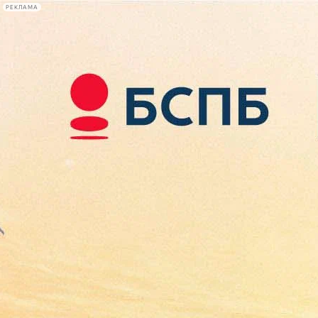
РЕКЛАМА
Афиша Plus
#телегид
Фонтанка.ру
Сегодня:
2026.08.08
07:10
Афиша Plus
кино
спектакли
выставки
концерты
лекции
книги
афиша плюс
новости
+