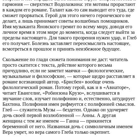
гармония — сверхтекст Водолазкина: эти мотивы прорастают
в каждом его романе. Талант как-то сам выводит его туда, где
сможет прорваться. Герой для этого ничего героического не
делает, а лишь принимает советы волшебных помощников.
Имя музыканта Яновского гремит по всему миру, доводя его
личное время в этом мире до момента, когда следует выйти за
пределы настоящего. Для такого прозрения нужен удар, и Глеб
его получает. Болезнь заставляет переосмыслить настоящее,
всмотреться в прошлое и принять неизбежное будущее.
Скольжение по глади сюжета понимания не даст: читатель
просто скатится с текста, действие которого весьма
причудливо, если не заметит маячки — филологические,
музыкальные и философские, — которые щедро расставляет в
романе всезнающий автор. «Брисбен» вообще очень
филологический роман. Потому герой, как и в «Авиаторе»,
читает Евангелие, «Робинзона Крузо», вслушивается в
звучание слов, изучает полифонию и, естественно, штудирует
Бахтина. Полифония имен рифмуется с полифонией смыслов.
Глеб — служитель Музы — бездетен. Однако он удочеряет
дочь своей первой возлюбленной — Анны. А другая
женщина с тем же именем — Ганна — прикинется
беременной от него. Названная дочь с символичным именем
Вера умрет, но вера самого Глеба только окрепнет.