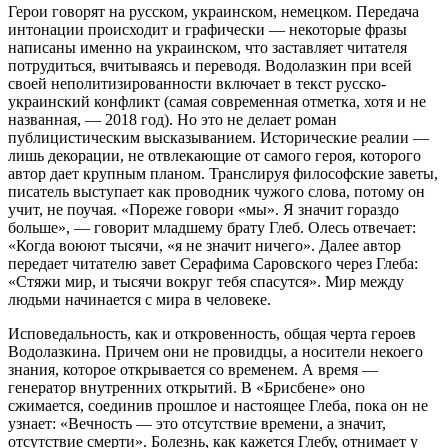
Герои говорят на русском, украинском, немецком. Передача
интонации происходит и графически — некоторые фразы
написаны именно на украинском, что заставляет читателя
потрудиться, вчитываясь и переводя. Водолазкин при всей
своей неполитизированности включает в текст русско-
украинский конфликт (самая современная отметка, хотя и не
названная, — 2018 год). Но это не делает роман
публицистическим высказыванием. Исторические реалии —
лишь декорации, не отвлекающие от самого героя, которого
автор дает крупным планом. Транслируя философские заветы,
писатель выступает как проводник чужого слова, потому он
учит, не поучая. «Пореже говори «мы». Я значит гораздо
больше», — говорит младшему брату Глеб. Олесь отвечает:
«Когда воюют тысячи, «я не значит ничего». Далее автор
передает читателю завет Серафима Саровского через Глеба:
«Стяжи мир, и тысячи вокруг тебя спасутся». Мир между
людьми начинается с мира в человеке.
Исповедальность, как и откровенность, общая черта героев
Водолазкина. Причем они не провидцы, а носители некоего
знания, которое открывается со временем. А время —
генератор внутренних открытий. В «Брисбене» оно
сжимается, соединив прошлое и настоящее Глеба, пока он не
узнает: «Вечность — это отсутствие времени, а значит,
отсутствие смерти». Болезнь, как кажется Глебу, отнимает у