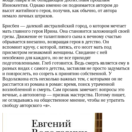
Иннокентия. Однако именно он поднимается автором до
высот житийного героя, получив, как обычно, от автора
немало личных штрихов.
Брисбен — далекий австралийский город, о котором мечтает
мать главного героя Ирина. Она становится заложницей своей
грезы. Движение ее талантливого сына к вечному счастью
обрывается внезапно, возвращая героя в детство. Он
вспомнит кручу, с которой, пятясь, его несет мать под
присмотром незнакомой женщины. Свидание с ней
неизбежно для каждого, но не все приходят
подготовленными. Глеб готовится. Ведь смерть является ему в
разных видах с самого детства, заставляя не просто задуматься
и повзрослеть, но созреть к принятию собственной. У
Водолазкина есть несколько важных тем, с которыми он не
расстается из романа в роман: время, поиск утраченной
возлюбленной и смерть. Сам прозаик замечает: вопросы это
вечные, а автоповтор — признак мастерства. Потому пишет,
не оглядываясь на общественное мнение, чтобы не утратить
свободу авторского «я».