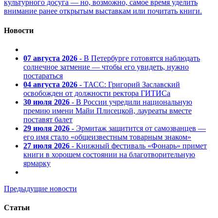
культурного досуга — но, возможно, самое время уделить
внимание ранее открытым выставкам или почитать книги.
Новости
07 августа 2026
- В Петербурге готовятся наблюдать
солнечное затмение — чтобы его увидеть, нужно
постараться
04 августа 2026
- ТАСС: Григорий Заславский
освобожден от должности ректора ГИТИСа
30 июля 2026
- В России учредили национальную
премию имени Майи Плисецкой, лауреаты вместе
поставят балет
29 июля 2026
- Эрмитаж защитится от самозванцев —
его имя стало «общеизвестным товарным знаком»
27 июля 2026
- Книжный фестиваль «Фонарь» примет
книги в хорошем состоянии на благотворительную
ярмарку
Предыдущие новости
Статьи