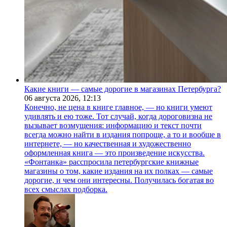
Какие книги — самые дорогие в магазинах Петербурга?
06 августа 2026,
12:13
Конечно, не цена в книге главное, — но книги умеют
удивлять и ею тоже. Тот случай, когда дороговизна не
вызывает возмущения: информацию и текст почти
всегда можно найти в издания попроще, а то и вообще в
интернете, — но качественная и художественно
оформленная книга — это произведение искусства.
«Фонтанка» расспросила петербургские книжные
магазины о том, какие издания на их полках — самые
дорогие, и чем они интересны. Получилась богатая во
всех смыслах подборка.