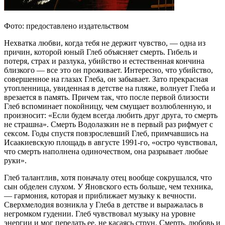
Фото: предоставлено издательством
Нехватка любви, когда тебя не держит чувство, — одна из
причин, которой юный Глеб объясняет смерть. Гибель и
потеря, страх и разлука, убийство и естественная кончина
близкого — все это он проживает. Интересно, что убийство,
совершенное на глазах Глеба, он забывает. Зато прекрасная
утопленница, увиденная в детстве на пляже, волнует Глеба и
врезается в память. Причем так, что после первой близости
Глеб вспоминает покойницу, чем смущает возлюбленную, и
произносит: «Если будем всегда любить друг друга, то смерть
не страшна». Смерть Водолазкин не в первый раз рифмует с
сексом. Годы спустя повзрослевший Глеб, примчавшись на
Исаакиевскую площадь в августе 1991-го, «остро чувствовал,
что смерть наполнена одиночеством, она разрывает любые
руки».
Глеб талантлив, хотя поначалу отец вообще сокрушался, что
сын обделен слухом. У Яновского есть больше, чем техника,
— гармония, которая и приближает музыку к вечности.
Сверхмелодия возникла у Глеба в детстве и выражалась в
негромком гудении. Глеб чувствовал музыку на уровне
энергии и мог передать ее, не касаясь струн. Смерть, любовь и