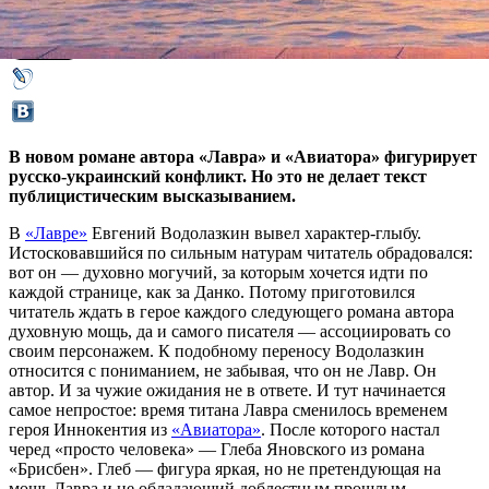
11 декабря 2018,
12:14
Версия для печати
В новом романе автора «Лавра» и «Авиатора» фигурирует
русско-украинский конфликт. Но это не делает текст
публицистическим высказыванием.
В
«Лавре»
Евгений Водолазкин вывел характер-глыбу.
Истосковавшийся по сильным натурам читатель обрадовался:
вот он — духовно могучий, за которым хочется идти по
каждой странице, как за Данко. Потому приготовился
читатель ждать в герое каждого следующего романа автора
духовную мощь, да и самого писателя — ассоциировать со
своим персонажем. К подобному переносу Водолазкин
относится с пониманием, не забывая, что он не Лавр. Он
автор. И за чужие ожидания не в ответе. И тут начинается
самое непростое: время титана Лавра сменилось временем
героя Иннокентия из
«Авиатора»
. После которого настал
черед «просто человека» — Глеба Яновского из романа
«Брисбен». Глеб — фигура яркая, но не претендующая на
мощь Лавра и не обладающий доблестным прошлым