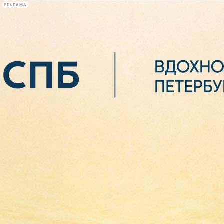
РЕКЛАМА
Афиша Plus
#телегид
Фонтанка.ру
Сегодня:
2026.08.06
17:55
Афиша Plus
кино
спектакли
выставки
концерты
лекции
книги
афиша плюс
новости
+