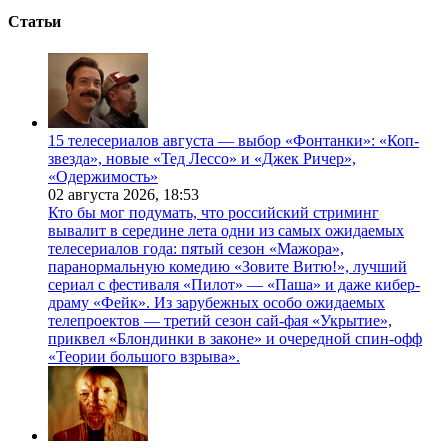
Статьи
15 телесериалов августа — выбор «Фонтанки»: «Коп-
звезда», новые «Тед Лессо» и «Джек Ричер»,
«Одержимость»
02 августа 2026,
18:53
Кто бы мог подумать, что российский стриминг
вывалит в середине лета одни из самых ожидаемых
телесериалов года: пятый сезон «Мажора»,
паранормальную комедию «Зовите Витю!», лучший
сериал с фестиваля «Пилот» — «Паша» и даже кибер-
драму «Фейк». Из зарубежных особо ожидаемых
телепроектов — третий сезон сай-фая «Укрытие»,
приквел «Блондинки в законе» и очередной спин-офф
«Теории большого взрыва».