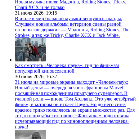
Новая музыка июля: Мадонна, Rolling Stones, Tricky,
Charli XCX и не только
31 июля 2026,
19:15
В июле в мир большой музыки вернулись гранды.
Слушаем новые альбомы ветеранов сцены разной
степени «выдержки» — Мадонны, Rolling Stones, The
Strokes, а так же Tricky, Charlie XCX и Jack White.
Как смотреть «Человека-паука»: гид по фильмам
популярной киновселенной
30 июля 2026,
16:37
31 июля на мировые экраны выходит «Человек-паук:
Новый день» — очередная часть франшизы Marvel,
посвящённая похождениям прыгучего супергероя. В
главной роли — вновь Том Холланд. Это уже четвёртый
фильм, в котором он играет Паука. Но до него сине-
красное трико появлялось на экране множество раз. Для
тех, кто подзабыл историю, «Фонтанка» подготовила
исчерпывающий гид по киновоплощениям человека-
паука!