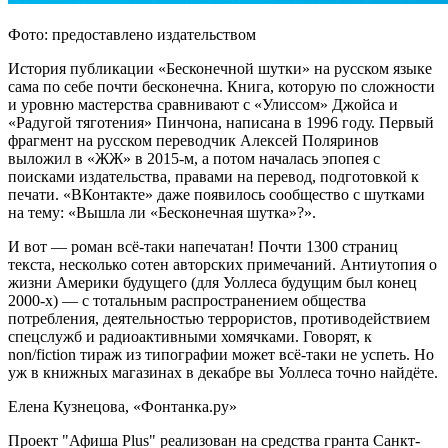
Фото: предоставлено издательством
История публикации «Бесконечной шутки» на русском языке
сама по себе почти бесконечна. Книга, которую по сложности
и уровню мастерства сравнивают с «Улиссом» Джойса и
«Радугой тяготения» Пинчона, написана в 1996 году. Первый
фрагмент на русском переводчик Алексей Поляринов
выложил в «ЖЖ» в 2015-м, а потом началась эпопея с
поисками издательства, правами на перевод, подготовкой к
печати. «ВКонтакте» даже появилось сообщество с шутками
на тему: «Вышла ли «Бесконечная шутка»?».
И вот — роман всё-таки напечатан! Почти 1300 страниц
текста, несколько сотен авторских примечаний. Антиутопия о
жизни Америки будущего (для Уоллеса будущим был конец
2000-х) — с тотальным распространением общества
потребления, деятельностью террористов, противодействием
спецслужб и радиоактивными хомячками. Говорят, к
non/fiction тираж из типографии может всё-таки не успеть. Но
уж в книжных магазинах в декабре вы Уоллеса точно найдёте.
Елена Кузнецова, «Фонтанка.ру»
Проект "Афиша Plus" реализован на средства гранта Санкт-