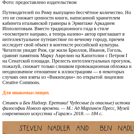
Фото: предоставлено издательством
Путеводителей по Риму выпущено бессчётное количество. Но
это не снижает ценности книги, написанной хранителем
кабинета итальянской гравюры в Эрмитаже Аркадием
Ипполитовым. Вместо традиционного гида в стиле
«посмотрите направо, а теперь налево» автор приглашает в
интеллектуальное путешествие по вечному городу, причем
исследует свой объект в контексте российской культуры.
Читатели увидят Рим, где жили Брюллов, Иванов, Гоголь,
сравнят памятник Марку Аврелию на Капитолии с Петром I
на Сенатской площади. Прелесть интеллектуальных прогулок,
пожалуй, снижает только слишком провокационная обложка и
неоднозначное отношение к иллюстрациям — в некоторых
случаях они взяты из «Википедии» по открытой лицензии
Creative Commons.
Для инакомыслящих
Стивен и Бен Надлер. Еретики! Чудесные (и опасные) истоки
философии Нового времени. — М.: Ад Маргинем Пресс, Музей
современного искусства «Гараж» 2018. — 184 с.