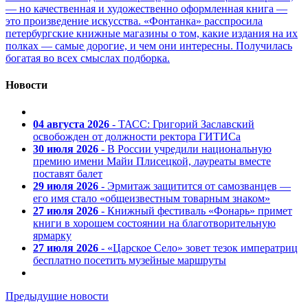
— но качественная и художественно оформленная книга —
это произведение искусства. «Фонтанка» расспросила
петербургские книжные магазины о том, какие издания на их
полках — самые дорогие, и чем они интересны. Получилась
богатая во всех смыслах подборка.
Новости
04 августа 2026
- ТАСС: Григорий Заславский
освобожден от должности ректора ГИТИСа
30 июля 2026
- В России учредили национальную
премию имени Майи Плисецкой, лауреаты вместе
поставят балет
29 июля 2026
- Эрмитаж защитится от самозванцев —
его имя стало «общеизвестным товарным знаком»
27 июля 2026
- Книжный фестиваль «Фонарь» примет
книги в хорошем состоянии на благотворительную
ярмарку
27 июля 2026
- «Царское Село» зовет тезок императриц
бесплатно посетить музейные маршруты
Предыдущие новости