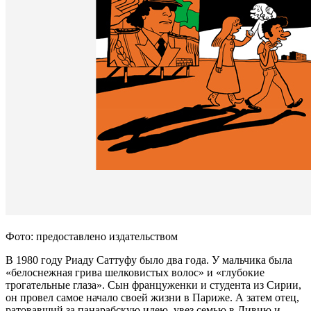
Фото: предоставлено издательством
В 1980 году Риаду Саттуфу было два года. У мальчика была
«белоснежная грива шелковистых волос» и «глубокие
трогательные глаза». Сын француженки и студента из Сирии,
он провел самое начало своей жизни в Париже. А затем отец,
ратовавший за панарабскую идею, увез семью в Ливию и