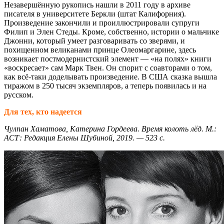
Незавершённую рукопись нашли в 2011 году в архиве
писателя в университете Беркли (штат Калифорния).
Произведение закончили и проиллюстрировали супруги
Филип и Элен Стеды. Кроме, собственно, истории о мальчике
Джонни, который умеет разговаривать со зверями, и
похищенном великанами принце Олеомаргарине, здесь
возникает постмодернистский элемент — «на полях» книги
«воскресает» сам Марк Твен. Он спорит с соавторами о том,
как всё-таки доделывать произведение. В США сказка вышла
тиражом в 250 тысяч экземпляров, а теперь появилась и на
русском.
Для тех, кто надеется
Чулпан Хаматова, Катерина Гордеева. Время колоть лёд. М.:
АСТ: Редакция Елены Шубиной, 2019. — 523 с.