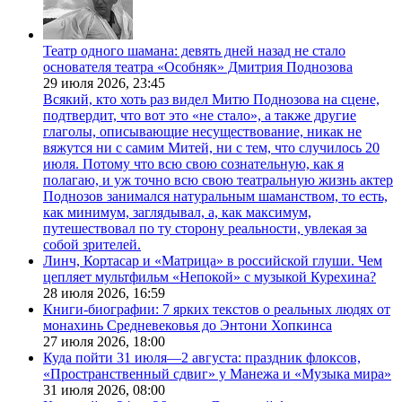
Театр одного шамана: девять дней назад не стало
основателя театра «Особняк» Дмитрия Поднозова
29 июля 2026,
23:45
Всякий, кто хоть раз видел Митю Поднозова на сцене,
подтвердит, что вот это «не стало», а также другие
глаголы, описывающие несуществование, никак не
вяжутся ни с самим Митей, ни с тем, что случилось 20
июля. Потому что всю свою сознательную, как я
полагаю, и уж точно всю свою театральную жизнь актер
Поднозов занимался натуральным шаманством, то есть,
как минимум, заглядывал, а, как максимум,
путешествовал по ту сторону реальности, увлекая за
собой зрителей.
Линч, Кортасар и «Матрица» в российской глуши. Чем
цепляет мультфильм «Непокой» с музыкой Курехина?
28 июля 2026,
16:59
Книги-биографии: 7 ярких текстов о реальных людях от
монахинь Средневековья до Энтони Хопкинса
27 июля 2026,
18:00
Куда пойти 31 июля—2 августа: праздник флоксов,
«Пространственный сдвиг» у Манежа и «Музыка мира»
31 июля 2026,
08:00