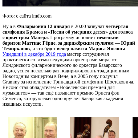
Фото: с сайта imdb.com
Ну а в
Филармонии 12 января
в 20.00 зазвучат
четвёртая
симфония Брамса и «Песни об умерших детях» для голоса
с оркестром Малера
. Программу исполнит
немецкий
баритон Маттиас Гёрне, за дирижёрским пультом — Юрий
Темирканов
, и это будет
вечер памяти Мариса Янсонса
.
Ушедший в декабре 2019 года
мастер сотрудничал
практически со всеми ведущими оркестрами мира, от
Лондонского филармонического до оркестра Баварского
радио, успел несколько раз подирижировать традиционным
Новогодним концертом в Вене, а в 2005 году получил
Grammy за исполнение Тринадцатой симфонии Шостаковича.
Янсонс стал обладателем «Нобелевской премией для
музыкантов» — так ещё называют премию Эрнста фон
Сименса, которую ежегодно вручает Баварская академия
изящных искусств.