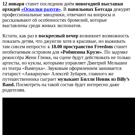
12 января
станет последним днём
новогодней выставки
орхидей
«Осколки радуги»
. В
павильонах Ботсада
дежурят
профессиональные заводчики, отвечают на вопросы и
рассказывают об особенностях бромелий, которые
выставлены среди живых экспонатов.
Кстати, как раз в
воскресный вечер
возникнет возможность
показать детям, что джунгли хотя и красивые, но выживать
там совсем непросто: к
18.00 пространство Freedom
станет
необитаемым островом для
«Робинзона Крузо»
. По задумке
режиссёра Жени Глюкк, на сцене будут действовать не только
артисты, но куклы, которыми управляет Дмитрий Мельшин
из театра «Вампука». Звуковым оформлением занимается
гитарист «Аквариума» Алексей Зубарев, главного же
путешественника сыграет
музыкант Билли Новик из Billy’s
Band.
Посмотреть на такой состав будет интересно даже
родителям.