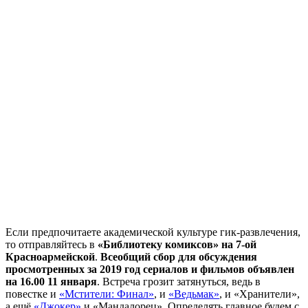
Если предпочитаете академической культуре гик-развлечения,
то отправляйтесь в
«Библиотеку комиксов» на 7-ой
Красноармейской
.
Всеобщий сбор для обсуждения
просмотренных за 2019 год сериалов и фильмов объявлен
на 16.00 11 января
. Встреча грозит затянуться, ведь в
повестке и
«Мстители: Финал»
, и
«Ведьмак»
, и «Хранители»,
а ещё
«Джокер»
и «Мандалорец». Определять главное будем с