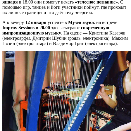
января
в 18.00 они помогут начать
«телесное познание».
С
помощью игр, танцев и йоги участники поймут, где проходят
их личные границы и что даёт телу энергию.
А к вечеру
12 января
успейте в
Музей звука
: на встрече
Improv Sessions в 20.00
здесь сыграют
современную
импровизационную музыку
. На сцене — Кристина Казарян
(электроарфа), Дмитрий Шубин (рояль, электроника), Максим
Позин (электрогитара) и Владимир Григ (электрогитара).