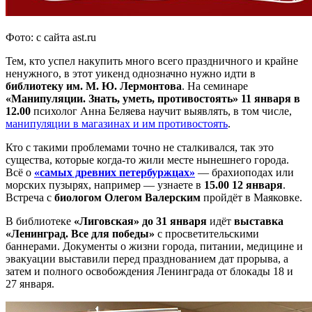
Фото: с сайта ast.ru
Тем, кто успел накупить много всего праздничного и крайне
ненужного, в этот уикенд однозначно нужно идти в
библиотеку им. М. Ю. Лермонтова
. На семинаре
«Манипуляции. Знать, уметь, противостоять» 11 января в
12.00
психолог Анна Беляева научит выявлять, в том числе,
манипуляции в магазинах и им противостоять
.
Кто с такими проблемами точно не сталкивался, так это
существа, которые когда-то жили месте нынешнего города.
Всё о
«самых древних петербуржцах»
— брахиоподах или
морских пузырях, например — узнаете в
15.00 12 января
.
Встреча с
биологом Олегом Валерским
пройдёт в Маяковке.
В библиотеке
«Лиговская» до 31 января
идёт
выставка
«Ленинград. Все для победы»
с просветительскими
баннерами. Документы о жизни города, питании, медицине и
эвакуации выставили перед празднованием дат прорыва, а
затем и полного освобождения Ленинграда от блокады 18 и
27 января.