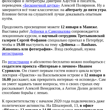
философии и литературы Дмитрий Хаустов и писатель,
переводчик
«Бесконечной шутки»
Алексей Поляринов. Ну а
завершится всё тоже классически: на
afterparty до пяти утра
.
Влияние битов на слушателей лучше доказывать опытным
путём.
Продолжить просвещение можете
12 января в Манеже
.
Выставка работ
Дейнеки и Самохвалова
сопровождается
лекционным курсом, и
научный сотрудник Третьяковской
галереи Сергей Фофанов
специально приехал в Петербург,
чтобы в
19.00
выступить на тему
«Дейнека — Bauhaus.
Живопись или фотография»
. Вход свободный, нужна
регистрация
.
По
регистрации
и абсолютно бесплатно можно пообщаться с
создателем проекта «Интервью о личном» Иваном
Сурвилло
. Он станет первым гостем нового цикла встреч
лектория «Практик» на Васильевском острове и
12 января в
16.00
расскажет, как превратить интервью «в исповедь». Сам
он умеет задавать такие вопросы, что о своих страхах ему
рассказывает Алексей Венедиктов, а Антон Долин делится
способами борьбы с ленью.
К просветительству с началом 2020 года подключились даже
политические активисты. На Шпалерной, 13,
в офисе
«Яблока» 12 января в 14.00
открывается
документальная