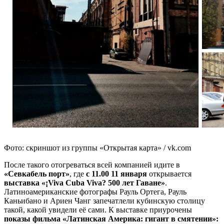
Фото: скриншот из группы «Открытая карта» / vk.com
После такого отогреваться всей компанией идите в
«Севкабель порт»
, где
с 11.00
11 января
открывается
выставка «¡Viva Cuba Viva? 500 лет Гаване»
.
Латиноамериканские фотографы Рауль Ортега, Рауль
Каньибано и Ариен Чанг запечатлели кубинскую столицу
такой, какой увидели её сами. К выставке приурочены
показы фильма «Латинская Америка: гигант в смятении»: