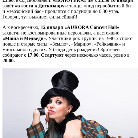
23.00
, вход свободный.
«ИОНОТЕКА»
же к
23.30 10 января
зовёт
«в гости к Дискозавру»
: танцы «под первобытный бит
и мезозойский бас» продлятся с полуночи до 6.30 утра.
Говорят, тут выживет сильнейший!
А к воскресенью,
12 января «AURORA Concert Hall»
захватят не костюмированные персонажи, а настоящие
«Маша и Медведи»
. Участники рок-группы из 1990-х споют
новые и старые хиты: «Землю», «Марию», «Рейкьявик» и
много-много других. У бэнда день рождения! Зрителей
собирают
с 17.00
.
Стартуют
через несколько часов, ровно в
20.00.