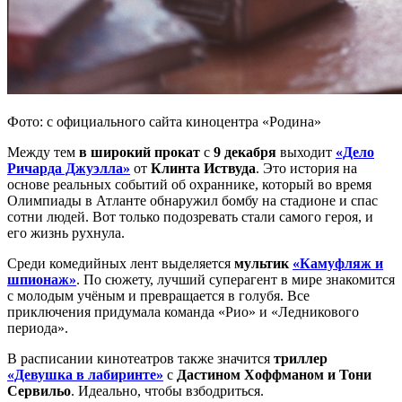
Фото: с официального сайта киноцентра «Родина»
Между тем
в широкий прокат
с
9 декабря
выходит
«Дело
Ричарда Джуэлла»
от
Клинта Иствуда
. Это история на
основе реальных событий об охраннике, который во время
Олимпиады в Атланте обнаружил бомбу на стадионе и спас
сотни людей. Вот только подозревать стали самого героя, и
его жизнь рухнула.
Среди комедийных лент выделяется
мультик
«Камуфляж и
шпионаж»
. По сюжету, лучший суперагент в мире знакомится
с молодым учёным и превращается в голубя. Все
приключения придумала команда «Рио» и «Ледникового
периода».
В расписании кинотеатров также значится
триллер
«Девушка в лабиринте»
с
Дастином Хоффманом и Тони
Сервильо
. Идеально, чтобы взбодриться.