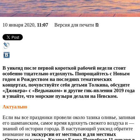
выставка о деле «Сети»
10 января 2020,
11:07
Версия для печати
В уикенд после первой короткой рабочей недели стоит
особенно тщательно отдохнуть. Попрощайтесь с Новым
годом и Рождеством на последних тематических
концертах, почувствуйте себя детьми Толкина, обсудите
«Джокера» с «Ведьмаком» и другие гик-явления 2019 года
и узнайте, что морские пузыри делали на Невском.
Актуально
Если вы все праздники провели около тазика оливье, запивая
его шампанским, самое время вдохнуть свежего воздуха и —
знаний об истории города. В наступающий уикэнд обратите
внимание на
экскурсии от местных и для местных
«Открытая карта»
.
Краевед Елена Погребная
11 января в