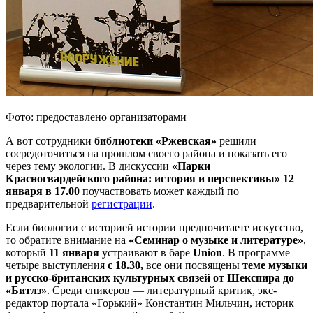
Фото: предоставлено организаторами
А вот сотрудники
библиотеки «Ржевская»
решили
сосредоточиться на прошлом своего района и показать его
через тему экологии. В дискуссии
«Парки
Красногвардейского района: история и перспективы» 12
января
в 17.00
поучаствовать может каждый по
предварительной
регистрации
.
Если биологии с историей истории предпочитаете искусство,
то обратите внимание на
«Семинар о музыке и литературе»
,
который
11 января
устраивают в баре
Union
. В программе
четыре выступления
с 18.30,
все они посвящены
теме музыки
и русско-британских культурных связей от Шекспира до
«Битлз»
. Среди спикеров — литературный критик, экс-
редактор портала «Горький» Константин Мильчин, историк