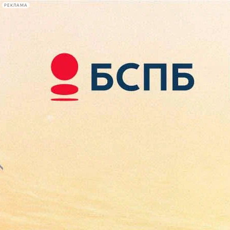
РЕКЛАМА
Афиша Plus
#телегид
Фонтанка.ру
Сегодня:
2026.08.08
18:31
Афиша Plus
кино
спектакли
выставки
концерты
лекции
книги
афиша плюс
новости
+