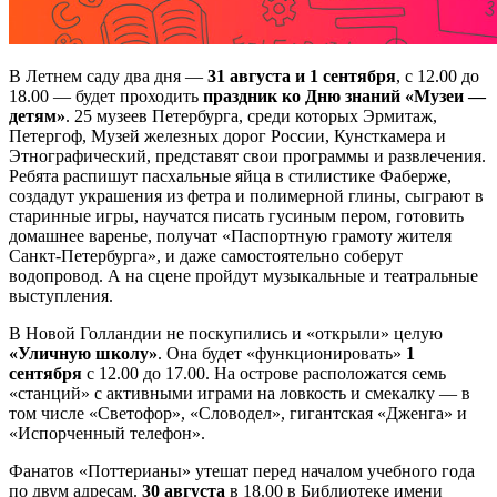
В Летнем саду два дня —
31 августа и 1 сентября
, с 12.00 до
18.00 — будет проходить
праздник ко Дню знаний «Музеи —
детям»
. 25 музеев Петербурга, среди которых Эрмитаж,
Петергоф, Музей железных дорог России, Кунсткамера и
Этнографический, представят свои программы и развлечения.
Ребята распишут пасхальные яйца в стилистике Фаберже,
создадут украшения из фетра и полимерной глины, сыграют в
старинные игры, научатся писать гусиным пером, готовить
домашнее варенье, получат «Паспортную грамоту жителя
Санкт-Петербурга», и даже самостоятельно соберут
водопровод. А на сцене пройдут музыкальные и театральные
выступления.
В Новой Голландии не поскупились и «открыли» целую
«Уличную школу»
. Она будет «функционировать»
1
сентября
с 12.00 до 17.00. На острове расположатся семь
«станций» с активными играми на ловкость и смекалку — в
том числе «Светофор», «Словодел», гигантская «Дженга» и
«Испорченный телефон».
Фанатов «Поттерианы» утешат перед началом учебного года
по двум адресам.
30 августа
в 18.00 в Библиотеке имени