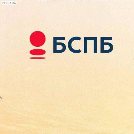
РЕКЛАМА
Афиша Plus
#телегид
Фонтанка.ру
Сегодня:
2026.08.09
08:11
Афиша Plus
кино
спектакли
выставки
концерты
лекции
книги
афиша плюс
новости
+