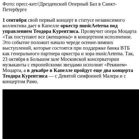
Фото: пресс-кит//Дрезденский Оперный Бал в Санкт-
Петербурге
1 сентября
свой первый концерт в статусе независимого
коллектива дает в Капелле
оркестр musicAeterna под
управлением Теодора Курентзиса.
Прозвучит опера Моцарта
«Так поступают все (женщины)» в концертном исполнении.
Это событие положит начало череде осенне-зимних
выступлений, которые состоятся при поддержке банка ВТБ
как генерального партнера оркестра и хора musicAeterna. Так,
23 октября в Большом зале Московской консерватории
музыканты с европейскими звездами исполнят «Реквием»
Моцарта, а
в декабре в Капелле пройдут еще два концерта
Теодора Курентзиса
— с Девятой симфонией Малера и с
концертом Рамо.