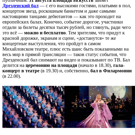
публичным.
31 августа площадь Искусств
займет
Дрезденский бал
— с его высокими гостями, платьями в пол,
концертом звезд, роскошным банкетом и даже самыми
настоящими танцами дебютантов — как это проходит на
европейских балах. Конечно, событие дорогое, участники
отдали за билеты десятки тысяч рублей, но глянуть, ради чего
это всё —
можно и
бесплатно
. Тем зрителям, что придут к
красной дорожке, экранам и сцене, «достанутся» те же
концертные выступления, что пройдут в самом
Михайловском театре, плюс есть шанс быть показанными на
весь мир в прямой трансляции — таков статус события, что
Дрезденский бал снимают на видео и показывают по ТВ. Бал
делится на
церемонию на площади
(начало в 18.30),
гала-
концерт в театре
(в 19.30) и, собственно,
бал в Филармонии
(в 22.00).