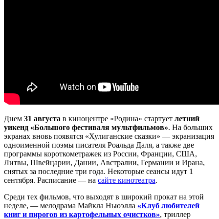
Днем
31 августа
в киноцентре «Родина» стартует
летний
уикенд «Большого фестиваля мультфильмов»
. На больших
экранах вновь появятся «Хулиганские сказки» — экранизация
одноименной поэмы писателя Роальда Даля, а также две
программы короткометражек из России, Франции, США,
Литвы, Швейцарии, Дании, Австралии, Германии и Ирана,
снятых за последние три года. Некоторые сеансы идут 1
сентября. Расписание — на
сайте кинотеатра
.
Среди тех фильмов, что выходят в широкий прокат на этой
неделе, — мелодрама Майкла Ньюэлла
«Клуб любителей
книг и пирогов из картофельных очистков»
, триллер