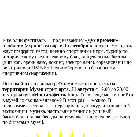
Еще один фестиваль — под названием
«Дух времени»
—
пройдет в Муринском парке.
1 сентября
в полдень молодежь
ждут граффити-баттл, военно-спортивные игры, турнир по
историческому средневековому бою, танцевальные баттлы
(хип-хоп, брейк данс, локинг, электро данс), соревнования по
велотриалу и HMB Soft (единоборство на безопасном
спортивном снаряжении).
Поспокойнее со своими ребятами можно посидеть
на
территории Музея стрит-арта.
31 августа
с 12.00 до 20.00
там проводят
«Мангал-фест».
Когда бы вы еще могли прийти
в музей со своим мангалом? В этот раз — можно. В
программе фестиваля — перформансы, экскурсии по летней
экспозиции, музыка, настольные теннис и уличный
баскетбол, а также беседы на тему «как я провел лето». Вход
по билетам в музей.