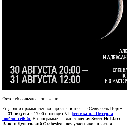
Фото: vk.com/streetartmuseum
Еще одно промышленное пространство — «Севкабель Порт»
—
31 августа
в 15.00 проводит VI
фестиваль «Питер, я
люблю тебя!».
В программе — выступления
Sweet Hot Jazz
Band и Дунаевский Orchestra
, шоу участников проекта