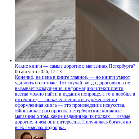
Какие книги — самые дорогие в магазинах Петербурга?
06 августа 2026,
12:13
Конечно, не цена в книге главное, — но книги умеют
удивлять и ею тоже. Тот случай, когда дороговизна не
вызывает возмущения: информацию и текст почти
всегда можно найти в издания попроще, а то и вообще в
интернете, — но качественная и художественно
оформленная книга — это произведение искусства.
«Фонтанка» расспросила петербургские книжные
магазины о том, какие издания на их полках — самые
дорогие, и чем они интересны. Получилась богатая во
всех смыслах подборка.