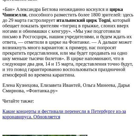
«Бан» Александра Беглова неожиданно коснулся и
цирка
Чинизелли
, способного разместить более 1800 зрителей: здесь
до 29 марта гастролирует
итальянский цирк Togni
, который
обещает показать зрителям «тигриц в прыжке, слоних вверх
ногами и обнимашки с кенгуру». «Мы уже подготовили
письмо в Росгосцирк, нашим учредителями, и будем ждать их
ответа, — отметили в цирке на Фонтанке. — А дальше может
возникнуть много вариантов: к примеру, нас попросят
прекратить представления, или мы будет продавать на одно
шоу меньше тысячи билетов». В цирке напоминают, что в
следующие два дня, 14 и 15 марта, представления точно будут,
и это повод гарантированно воспользоваться праздничной
атмосферой во времена карантина.
Елена Кузнецова, Елизавета Ивантей, Ольга Минеева, Дарья
Смирнова, «Фонтанка.ру»
Читайте также:
Какие концерты и фестивали перенесли в Петербурге из-за
коронавируса. Обновляется