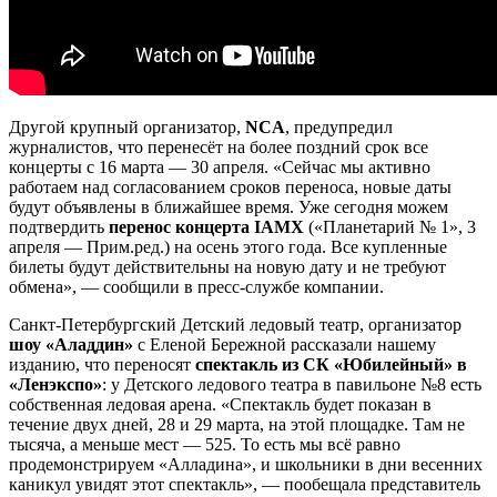
Другой крупный организатор,
NCA
, предупредил
журналистов, что перенесёт на более поздний срок все
концерты с 16 марта — 30 апреля. «Сейчас мы активно
работаем над согласованием сроков переноса, новые даты
будут объявлены в ближайшее время. Уже сегодня можем
подтвердить
перенос концерта IAMX
(«Планетарий № 1», 3
апреля — Прим.ред.) на осень этого года. Все купленные
билеты будут действительны на новую дату и не требуют
обмена», — сообщили в пресс-службе компании.
Санкт-Петербургский Детский ледовый театр, организатор
шоу «Аладдин»
с Еленой Бережной рассказали нашему
изданию, что переносят
спектакль из СК «Юбилейный» в
«Ленэкспо»
: у Детского ледового театра в павильоне №8 есть
собственная ледовая арена. «Спектакль будет показан в
течение двух дней, 28 и 29 марта, на этой площадке. Там не
тысяча, а меньше мест — 525. То есть мы всё равно
продемонстрируем «Алладина», и школьники в дни весенних
каникул увидят этот спектакль», — пообещала представитель