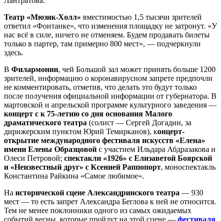
Лантратова.
Театр «Мюзик-Холл»
вместимостью 1,5 тысячи зрителей
ответил «Фонтанке», что изменения площадку не затронут. «У
нас всё в силе, ничего не отменяем. Будем продавать билеты
только в партер, там примерно 800 мест», — подчеркнули
здесь.
В
Филармонии
, чей Большой зал может принять больше 1200
зрителей, информацию о коронавирусном запрете предпочли
не комментировать, отметив, что делать это будут только
после получения официальной информации от губернатора. В
мартовской и апрельской программе культурного заведения —
концерт с к 75-летию со дня основания Малого
драматического театра
(солист — Сергей Догадин, за
дирижерским пунктом Юрий Темирканов), к
онцерт-
открытие международного фестиваля искусств «Елена»
имени Елены Образцовой
с участием Ильдара Абдразакова и
Олеси Петровой;
спектакли «1926» с Елизаветой Боярской
и «Неизвестный друг» с Ксенией Раппопорт
, моноспектакль
Константина Райкина «Самое любимое».
На
исторической сцене Александринского театра
— 930
мест — то есть запрет Александра Беглова к ней не относится.
Тем не менее поклонники одного из самых ожидаемых
событий весны, которые пройдут на этой сцене —
фестиваля