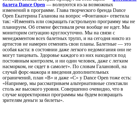
балета Dance Open
— волнуются из-за возможных
изменений в программе. Глава творческого бренда Dance
Open Екатерина Галанова на вопрос «Фонтанки» ответила
так: «Изменять или сокращать гастрольную программу мы не
планируем. Об отмене фестиваля речи вообще не идет. Мы
мониторим ситуацию круглосуточно. Мы на связи с
менеджментом всех балетных трупп, и на сегодня никто из
артистов не намерен отменять свои планы. Балетные — это
особая каста: в состоянии даже легкого недомогания они не
могут танцевать. Здоровье каждого из них находится под
постоянным контролем, и ни один человек, даже с легким
насморком, не сядет в самолет». По словам Галановой, на
случай форс-мажора и введения дополнительных
ограничений, план «В» и даже «С» у Dance Open тоже есть:
«Например, мы рассматриваем альтернативные спектакли
столь же высокого уровня. Совершенно очевидно, что в
случае корректировки программы мы будем возвращать
зрителям деньги за билеты».