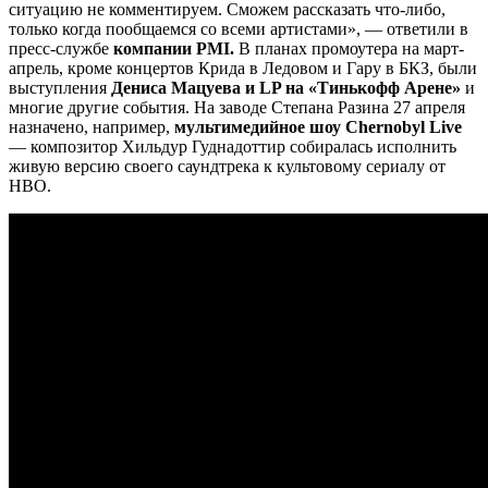
ситуацию не комментируем. Сможем рассказать что-либо,
только когда пообщаемся со всеми артистами», — ответили в
пресс-службе
компании PMI.
В планах промоутера на март-
апрель, кроме концертов Крида в Ледовом и Гару в БКЗ, были
выступления
Дениса Мацуева и LP на «Тинькофф Арене»
и
многие другие события. На заводе Степана Разина 27 апреля
назначено, например,
мультимедийное шоу Chernobyl Live
— композитор Хильдур Гуднадоттир собиралась исполнить
живую версию своего саундтрека к культовому сериалу от
HBO.