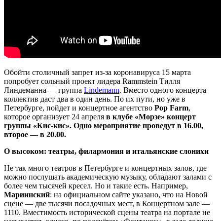
Обойти столичный запрет из-за коронавируса 15 марта
попробует сольный проект лидера Rammstein Тилля
Линдеманна — группа
Lindemann
. Вместо одного концерта
коллектив даст два в один день. По их пути, но уже в
Петербурге, пойдет и концертное агентство
Pop Farm
,
которое организует 24 апреля
в клубе «Морзе»
концерт
группы «Кис-кис».
Одно мероприятие проведут в 16.00,
второе — в 20.00.
О высоком: театры, филармония и итальянские слонихи
Не так много театров в Петербурге и концертных залов, где
можно послушать академическую музыку, обладают залами с
более чем тысячей кресел. Но и такие есть. Например,
Мариинский
: на официальном сайте указано, что на Новой
сцене — две тысячи посадочных мест, в Концертном зале —
1110. Вместимость исторической сцены театра на портале не