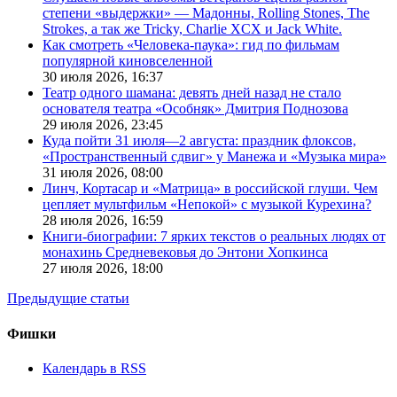
степени «выдержки» — Мадонны, Rolling Stones, The
Strokes, а так же Tricky, Charlie XCX и Jack White.
Как смотреть «Человека-паука»: гид по фильмам
популярной киновселенной
30 июля 2026,
16:37
Театр одного шамана: девять дней назад не стало
основателя театра «Особняк» Дмитрия Поднозова
29 июля 2026,
23:45
Куда пойти 31 июля—2 августа: праздник флоксов,
«Пространственный сдвиг» у Манежа и «Музыка мира»
31 июля 2026,
08:00
Линч, Кортасар и «Матрица» в российской глуши. Чем
цепляет мультфильм «Непокой» с музыкой Курехина?
28 июля 2026,
16:59
Книги-биографии: 7 ярких текстов о реальных людях от
монахинь Средневековья до Энтони Хопкинса
27 июля 2026,
18:00
Предыдущие статьи
Фишки
Календарь в RSS