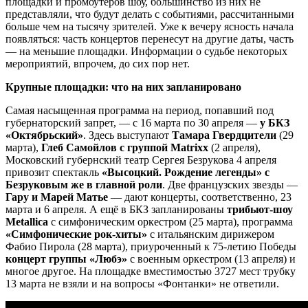
площадки и промоутеров шоу, большинство из них не
представляли, что будут делать с событиями, рассчитанными
больше чем на тысячу зрителей. Уже к вечеру ясность начала
появляться: часть концертов перенесут на другие даты, часть
— на меньшие площадки. Информации о судьбе некоторых
мероприятий, впрочем, до сих пор нет.
Крупные площадки: что на них запланировано
Самая насыщенная программа на период, попавший под
губернаторский запрет, — с 16 марта по 30 апреля —
у БКЗ
«Октябрьский»
. Здесь выступают
Тамара Гвердцители
(29
марта),
Глеб Самойлов с группой Matrixx
(2 апреля),
Московский губернский театр Сергея Безрукова 4 апреля
привозит спектакль
«Высоцкий. Рождение легенды» с
Безруковым же в главной роли
. Две французских звезды —
Гару и Марей Матье
— дают концерты, соответственно, 23
марта и 6 апреля. А ещё в БКЗ запланированы
трибьют-шоу
Metallica
с симфоническим оркестром (25 марта), программа
«Симфонические рок-хиты»
с итальянским дирижером
Фабио Пирола (28 марта), приуроченный к 75-летию Победы
концерт группы «Любэ»
с военным оркестром (13 апреля) и
многое другое. На площадке вместимостью 3727 мест трубку
13 марта не взяли и на вопросы «Фонтанки» не ответили.