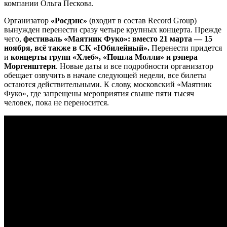
компании Ольга Пескова.
Организатор
«Росдэнс»
(входит в состав Record Group)
вынужден перенести сразу четыре крупных концерта. Прежде
чего,
фестиваль «Маятник Фуко»: вместо 21 марта — 15
ноября, всё также в СК «Юбилейный».
Перенести придется
и
концерты групп «Хлеб», «Пошла Молли» и рэпера
Моргенштерн
. Новые даты и все подробности организатор
обещает озвучить в начале следующей недели, все билеты
остаются действительными. К слову, московский «Маятник
Фуко», где запрещены мероприятия свыше пяти тысяч
человек, пока не переносится.