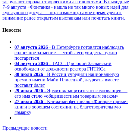
загружают горожан творческими активностями. В выходные
7–9 августа «Фонтанка» нашла не так много новых идей для
культурного досуга — но, возможно, самое время уделить
внимание ранее открытым выставкам или почитать книги.
Новости
07 августа 2026
- В Петербурге готовятся наблюдать
солнечное затмение — чтобы его увидеть, нужно
постараться
04 августа 2026
- ТАСС: Григорий Заславский
освобожден от должности ректора ГИТИСа
30 июля 2026
- В России учредили национальную
премию имени Майи Плисецкой, лауреаты вместе
поставят балет
29 июля 2026
- Эрмитаж защитится от самозванцев —
его имя стало «общеизвестным товарным знаком»
27 июля 2026
- Книжный фестиваль «Фонарь» примет
книги в хорошем состоянии на благотворительную
ярмарку
Предыдущие новости