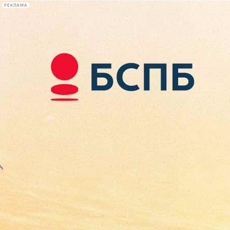
РЕКЛАМА
Афиша Plus
#телегид
Фонтанка.ру
Сегодня:
2026.08.08
16:07
Афиша Plus
кино
спектакли
выставки
концерты
лекции
книги
афиша плюс
новости
+