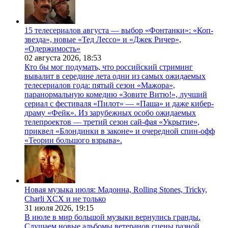
15 телесериалов августа — выбор «Фонтанки»: «Коп-
звезда», новые «Тед Лессо» и «Джек Ричер»,
«Одержимость»
02 августа 2026,
18:53
Кто бы мог подумать, что российский стриминг
вывалит в середине лета одни из самых ожидаемых
телесериалов года: пятый сезон «Мажора»,
паранормальную комедию «Зовите Витю!», лучший
сериал с фестиваля «Пилот» — «Паша» и даже кибер-
драму «Фейк». Из зарубежных особо ожидаемых
телепроектов — третий сезон сай-фая «Укрытие»,
приквел «Блондинки в законе» и очередной спин-офф
«Теории большого взрыва».
Новая музыка июля: Мадонна, Rolling Stones, Tricky,
Charli XCX и не только
31 июля 2026,
19:15
В июле в мир большой музыки вернулись гранды.
Слушаем новые альбомы ветеранов сцены разной