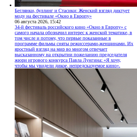
Беглянки, буллинг и Стасики: Женский взгляд диктует
моду на фестивале «Окно в Европу»
06 августа 2026,
15:42
34-й фестиваль российского кино «Окно в Европу» с
самого начала обозначил интерес к женской тематике, в
том числе и потому, что первые показанные в
программе фильмы сняты режиссерами-женщинами. Их
яростный взгляд на мир во многом отвечает
высказанному на открытии пожеланию председателя
жюри игрового конкурса Павла Лунгина: «Я хочу,
чтобы мы увидели дикое, непредсказуемое кино».