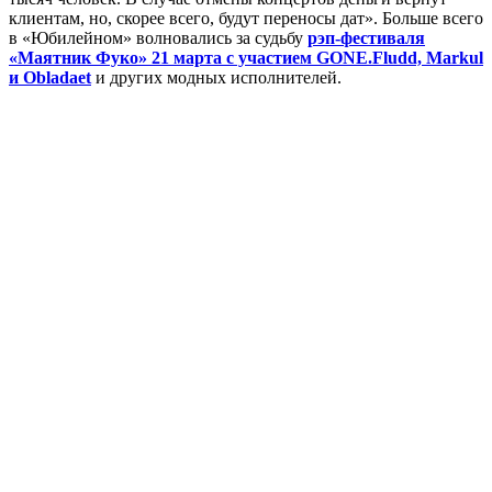
клиентам, но, скорее всего, будут переносы дат». Больше всего
в «Юбилейном» волновались за судьбу
рэп-фестиваля
«Маятник Фуко» 21 марта с участием GONE.Fludd, Markul
и Obladaet
и других модных исполнителей.