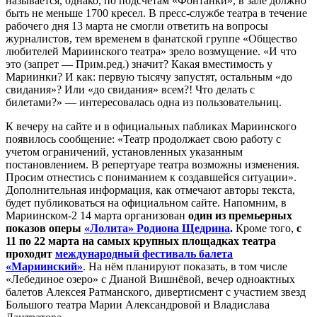
называется, однако, по подсчётам «Фонтанки», в зале должно
быть не меньше 1700 кресел. В пресс-службе театра в течение
рабочего дня 13 марта не смогли ответить на вопросы
журналистов, тем временем в фанатской группе «Общество
любителей Мариинского театра» зрело возмущение. «И что
это (запрет — Прим.ред.) значит? Какая вместимость у
Мариинки? И как: первую тысячу запустят, остальным «до
свидания»? Или «до свидания» всем?! Что делать с
билетами?» — интересовалась одна из пользовательниц.
К вечеру на сайте и в официальных пабликах Мариинского
появилось сообщение: «Театр продолжает свою работу с
учетом ограничений, установленных указанным
постановлением. В репертуаре театра возможны изменения.
Просим отнестись с пониманием к создавшейся ситуации».
Дополнительная информация, как отмечают авторы текста,
будет публиковаться на официальном сайте. Напомним, в
Мариинском-2 14 марта организован
один из премьерных
показов оперы
«Лолита» Родиона Щедрина
.
Кроме того,
с
11 по 22 марта на самых крупных площадках театра
проходит
международный фестиваль балета
«Мариинский»
. На нём планируют показать, в том числе
«Лебединое озеро» с Дианой Вишнёвой, вечер одноактных
балетов Алексея Ратманского, дивертисмент с участием звезд
Большого театра Марии Александровой и Владислава