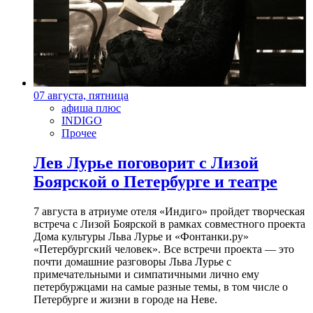
07 августа, пятница
афиша плюс
INDIGO
Прочее
Лев Лурье поговорит с Лизой
Боярской о Петербурге и театре
7 августа в атриуме отеля «Индиго» пройдет творческая
встреча с Лизой Боярской в рамках совместного проекта
Дома культуры Льва Лурье и «Фонтанки.ру»
«Петербургский человек». Все встречи проекта — это
почти домашние разговоры Льва Лурье с
примечательными и симпатичными лично ему
петербуржцами на самые разные темы, в том числе о
Петербурге и жизни в городе на Неве.