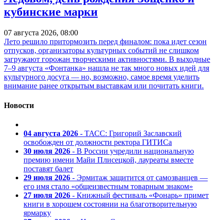
кубинские марки
07 августа 2026, 08:00
Лето решило притормозить перед финалом: пока идет сезон
отпусков, организаторы культурных событий не слишком
загружают горожан творческими активностями. В выходные
7–9 августа «Фонтанка» нашла не так много новых идей для
культурного досуга — но, возможно, самое время уделить
внимание ранее открытым выставкам или почитать книги.
Новости
04 августа 2026
- ТАСС: Григорий Заславский
освобожден от должности ректора ГИТИСа
30 июля 2026
- В России учредили национальную
премию имени Майи Плисецкой, лауреаты вместе
поставят балет
29 июля 2026
- Эрмитаж защитится от самозванцев —
его имя стало «общеизвестным товарным знаком»
27 июля 2026
- Книжный фестиваль «Фонарь» примет
книги в хорошем состоянии на благотворительную
ярмарку