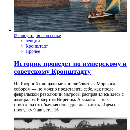
09 августа, воскресенье
лекции
Кронштадт
Прочее
Историк проведет по имперскому и
советскому Кронштадту
На Якорной площади можно любоваться Морским
собором — но можно представить себе, как после
февральской революции матросы расправились здесь с
адмиралом Робертом Виреном. А можно — как
протекала их обычная повседневная жизнь. Идем на
прогулку 9 августа. 16+