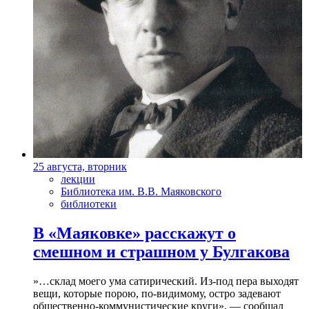
25 августа, вторник
лекции
Библиотека им. В.В. Маяковского
библиотеки
В «Маяковке» расскажут о
смешном и страшном у Булгакова
»…склад моего ума сатирический. Из-под пера выходят
вещи, которые порою, по-видимому, остро задевают
общественно-коммунистические круги», — сообщал