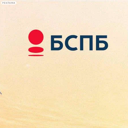
РЕКЛАМА
Афиша Plus
#телегид
Фонтанка.ру
Сегодня:
2026.08.07
16:29
Афиша Plus
кино
спектакли
выставки
концерты
лекции
книги
афиша плюс
новости
+