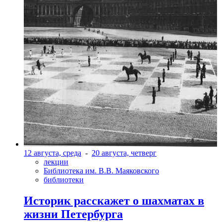
12 августа, среда
-
20 августа, четверг
лекции
Библиотека им. В.В. Маяковского
библиотеки
Историк расскажет о шахматах в
жизни Петербурга