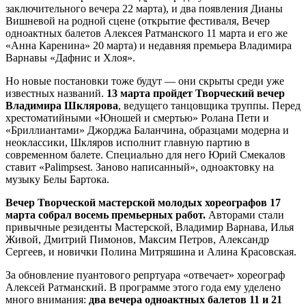
заключительного вечера 22 марта), и два появления Дианы
Вишневой на родной сцене (открытие фестиваля, Вечер
одноактных балетов Алексея Ратманского 11 марта и его же
«Анна Каренина» 20 марта) и недавняя премьера Владимира
Варнавы «Дафнис и Хлоя».
Но новые постановки тоже будут — они скрыты среди уже
известных названий.
13 марта пройдет Творческий вечер
Владимира Шклярова
, ведущего танцовщика труппы. Перед
хрестоматийными «Юношей и смертью» Ролана Пети и
«Бриллиантами» Джорджа Баланчина, образцами модерна и
неоклассики, Шкляров исполнит главную партию в
современном балете. Специально для него Юрий Смекалов
ставит «Palimpsest. Заново написанный», одноактовку на
музыку Белы Бартока.
Вечер Творческой мастерской молодых хореографов 17
марта собрал восемь премьерных работ.
Авторами стали
привычные резиденты Мастерской, Владимир Варнава, Илья
Живой, Дмитрий Пимонов, Максим Петров, Александр
Сергеев, и новички Полина Митряшина и Алина Красовская.
За обновление пуантового репртуара «отвечает» хореограф
Алексей Ратманский. В программе этого года ему уделено
много внимания:
два вечера одноактных балетов 11 и 21