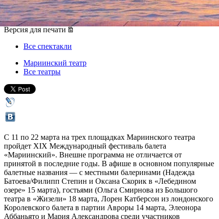
11 марта 2020, среда
-
22 марта 2020, воскресенье
Версия для печати
Все спектакли
Мариинский театр
Все театры
С 11 по 22 марта на трех площадках Мариинского театра
пройдет XIX Международный фестиваль балета
«Мариинский». Внешне программа не отличается от
принятой в последние годы. В афише в основном популярные
балетные названия — с местными балеринами (Надежда
Батоева/Филипп Степин и Оксана Скорик в «Лебедином
озере» 15 марта), гостьями (Ольга Смирнова из Большого
театра в «Жизели» 18 марта, Лорен Катберсон из лондонского
Королевского балета в партии Авроры 14 марта, Элеонора
Аббаньято и Мария Александрова среди участников