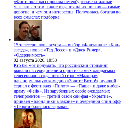
«Фонтанка» расспросила петербургские книжные
магазины о том, какие издания на их полках — самые
дорогие, и чем они интересны. Получилась богатая во
всех смыслах подборка.
15 телесериалов августа — выбор «Фонтанки»: «Коп-
звезда», новые «Тед Лессо» и «Джек Ричер»,
«Одержимость»
02 августа 2026,
18:53
Кто бы мог подумать, что российский стриминг
вывалит в середине лета одни из самых ожидаемых
телесериалов года: пятый сезон «Мажора»,
паранормальную комедию «Зовите Витю!», лучший
сериал с фестиваля «Пилот» — «Паша» и даже кибер-
драму «Фейк». Из зарубежных особо ожидаемых
телепроектов — третий сезон сай-фая «Укрытие»,
приквел «Блондинки в законе» и очередной спин-офф
«Теории большого взрыва».