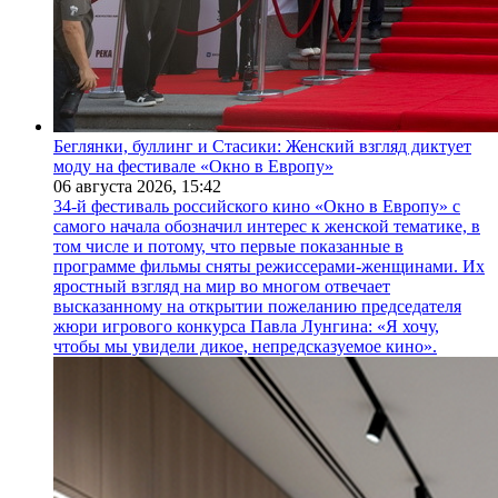
Беглянки, буллинг и Стасики: Женский взгляд диктует
моду на фестивале «Окно в Европу»
06 августа 2026,
15:42
34-й фестиваль российского кино «Окно в Европу» с
самого начала обозначил интерес к женской тематике, в
том числе и потому, что первые показанные в
программе фильмы сняты режиссерами-женщинами. Их
яростный взгляд на мир во многом отвечает
высказанному на открытии пожеланию председателя
жюри игрового конкурса Павла Лунгина: «Я хочу,
чтобы мы увидели дикое, непредсказуемое кино».