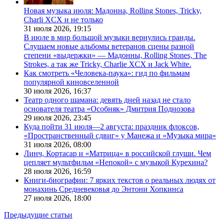
Новая музыка июля: Мадонна, Rolling Stones, Tricky,
Charli XCX и не только
31 июля 2026,
19:15
В июле в мир большой музыки вернулись гранды.
Слушаем новые альбомы ветеранов сцены разной
степени «выдержки» — Мадонны, Rolling Stones, The
Strokes, а так же Tricky, Charlie XCX и Jack White.
Как смотреть «Человека-паука»: гид по фильмам
популярной киновселенной
30 июля 2026,
16:37
Театр одного шамана: девять дней назад не стало
основателя театра «Особняк» Дмитрия Поднозова
29 июля 2026,
23:45
Куда пойти 31 июля—2 августа: праздник флоксов,
«Пространственный сдвиг» у Манежа и «Музыка мира»
31 июля 2026,
08:00
Линч, Кортасар и «Матрица» в российской глуши. Чем
цепляет мультфильм «Непокой» с музыкой Курехина?
28 июля 2026,
16:59
Книги-биографии: 7 ярких текстов о реальных людях от
монахинь Средневековья до Энтони Хопкинса
27 июля 2026,
18:00
Предыдущие статьи