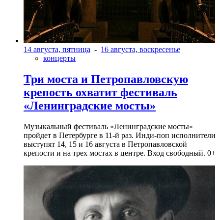
14 августа, пятница
-
16 августа, воскресенье
концерты
Три моста и Петропавловскую
крепость охватит фестиваль
«Ленинградские мосты»
Музыкальный фестиваль «Ленинградские мосты»
пройдет в Петербурге в 11-й раз. Инди-поп исполнители
выступят 14, 15 и 16 августа в Петропавловской
крепости и на трех мостах в центре. Вход свободный. 0+