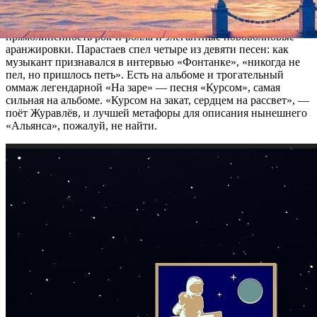
Спустя более чем полвека творческий конфликт кажется
исчерпанным. Новый альбом органично объединяет
прямолинейность рок-н-ролла и элегантные нововолновые
аранжировки. Парастаев спел четыре из девяти песен: как
музыкант признавался в интервью «Фонтанке», «никогда не
пел, но пришлось петь». Есть на альбоме и трогательный
оммаж легендарной «На заре» — песня «Курсом», самая
сильная на альбоме. «Курсом на закат, сердцем на рассвет», —
поёт Журавлёв, и лучшей метафоры для описания нынешнего
«Альянса», пожалуй, не найти.