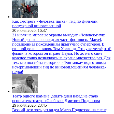
Как смотреть «Человека-паука»: гид по фильмам
популярной киновселенной
30 июля 2026,
16:37
31 июля на мировые экраны выходит «Человек-паук:
Новый день» — очередная часть франшизы Marvel,
посвящённая похождениям прыгучего супергероя. В
главной роли — вновь Том Холланд. Это уже четвёртый
фильм, в котором он играет Паука. Но до него сине-
красное трико появлялось на экране множество раз. Для
тех, кто подзабыл историю, «Фонтанка» подготовила
исчерпывающий гид по киновоплощениям человека-
паука!
Театр одного шамана: девять дней назад не стало
основателя театра «Особняк» Дмитрия Поднозова
29 июля 2026,
23:45
Всякий, кто хоть раз видел Митю Поднозова на сцене,