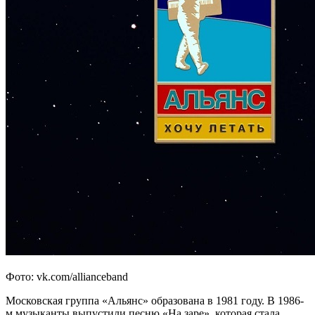
Фото: vk.com/allianceband
Московская группа «Альянс» образована в 1981 году. В 1986-
м музыканты выпустили песню «На заре», которая стала