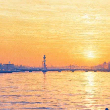
«Курсом на закат, сердцем на
рассвет». Авторы хита «На
заре» выпустили первый за
25 лет альбом
19 апреля 2019,
17:24
Версия для печати
Герои советского нью-вейва — московская группа «Альянс»
— опубликовали
новый альбом
под названием «Хочу
летать!». Запись вышла в цифровом виде и доступна на
стриминг-сервисах, а также в официальном паблике группы.
В 1988 году клавишник «Альянса» Олег Парастаев,
воспротивившийся желанию вокалиста Игоря Журавлёва
сделать звучание группы более роковым, покинул коллег.