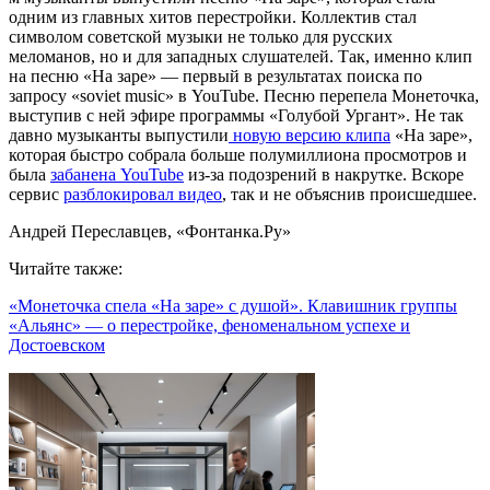
одним из главных хитов перестройки. Коллектив стал
символом советской музыки не только для русских
меломанов, но и для западных слушателей. Так, именно клип
на песню «На заре» — первый в результатах поиска по
запросу «soviet music» в YouTube. Песню перепела Монеточка,
выступив с ней эфире программы «Голубой Ургант». Не так
давно музыканты выпустили
новую версию клипа
«На заре»,
которая быстро собрала больше полумиллиона просмотров и
была
забанена YouTube
из-за подозрений в накрутке. Вскоре
сервис
разблокировал видео
, так и не объяснив происшедшее.
Андрей Переславцев, «Фонтанка.Ру»
Читайте также:
«Монеточка спела «На заре» с душой». Клавишник группы
«Альянс» — о перестройке, феноменальном успехе и
Достоевском