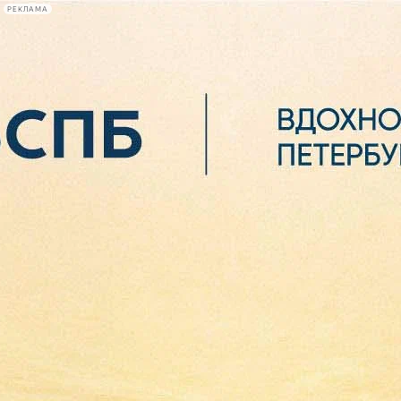
РЕКЛАМА
Афиша Plus
#телегид
Фонтанка.ру
Сегодня:
2026.08.06
23:26
Афиша Plus
кино
спектакли
выставки
концерты
лекции
книги
афиша плюс
новости
+