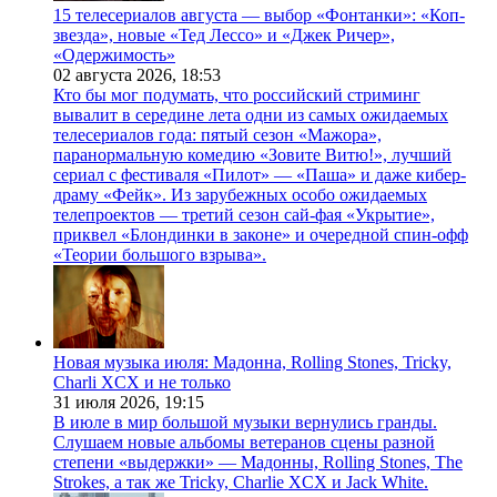
15 телесериалов августа — выбор «Фонтанки»: «Коп-
звезда», новые «Тед Лессо» и «Джек Ричер»,
«Одержимость»
02 августа 2026,
18:53
Кто бы мог подумать, что российский стриминг
вывалит в середине лета одни из самых ожидаемых
телесериалов года: пятый сезон «Мажора»,
паранормальную комедию «Зовите Витю!», лучший
сериал с фестиваля «Пилот» — «Паша» и даже кибер-
драму «Фейк». Из зарубежных особо ожидаемых
телепроектов — третий сезон сай-фая «Укрытие»,
приквел «Блондинки в законе» и очередной спин-офф
«Теории большого взрыва».
Новая музыка июля: Мадонна, Rolling Stones, Tricky,
Charli XCX и не только
31 июля 2026,
19:15
В июле в мир большой музыки вернулись гранды.
Слушаем новые альбомы ветеранов сцены разной
степени «выдержки» — Мадонны, Rolling Stones, The
Strokes, а так же Tricky, Charlie XCX и Jack White.