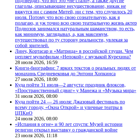
подтвердит, что вот это «не стало», а также другие
глаголы, описывающие несуществование, никак не
вяжутся ни с самим Митей, ни с тем, что случилось 20
июля. Потому что всю свою сознательную, как я
полагаю, и уж точно всю свою театральную жизнь актер
Поднозов занимался натуральным шаманством, то есть,
как минимум, заглядывал, а, как максимум,
путешествовал по ту сторону реальности, увлекая за
собой зрителей.
Линч, Кортасар и «Матрица» в российской глуши. Чем
цепляет мультфильм «Непокой» с музыкой Курехина?
28 июля 2026,
16:59
Книги-биографии: 7 ярких текстов о реальных людях от
монахинь Средневековья до Энтони Хопкинса
27 июля 2026,
18:00
Куда пойти 31 июля—2 августа: праздник флоксов,
«Пространственный сдвиг» у Манежа и «Музыка мира»
31 июля 2026,
08:00
Куда пойти 24 — 26 июля: Джазовый фестиваль по
всему городу, «Окна Открой» и уличные театры в
ЦПКиО
24 июля 2026,
08:00
«Испания в огне» и 90 лет спустя: Музей истории
религии открыл выставку о гражданской войне
23 июля 2026,
11:18