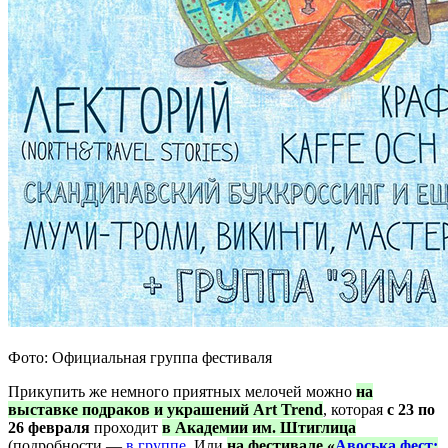
Фото: Официальная группа фестиваля
Прикупить же немного приятных мелочей можно
на
выставке подраков и украшений Art Trend
, которая
с 23 по
26 февраля
проходит
в Академии им. Штиглица
(подробности —
в группе
. Или
на фестивале «
Авоська фест: