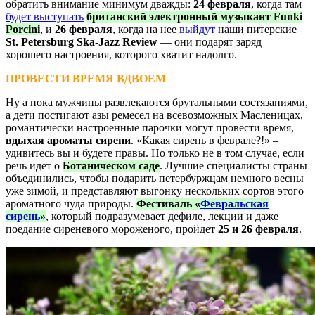
обратить внимание минимум дважды:
24 февраля
, когда там
будет выступать
британский электронный музыкант Funki
Porcini
, и
26 февраля
, когда на нее
выйдут
наши питерские
St. Petersburg Ska-Jazz Review
— они подарят заряд
хорошего настроения, которого хватит надолго.
ПРОВЕСТИ ВРЕМЯ ВДВОЕМ
Ну а пока мужчины развлекаются брутальными состязаниями,
а дети постигают азы ремесел на всевозможных Масленицах,
романтически настроенные парочки могут провести время,
вдыхая ароматы сирени
. «Какая сирень в феврале?!» –
удивитесь вы и будете правы. Но только не в том случае, если
речь идет о
Ботаническом саде
. Лучшие специалисты страны
объединились, чтобы подарить петербуржцам немного весны
уже зимой, и представляют выгонку нескольких сортов этого
ароматного чуда природы.
Фестиваль «
Февральская
сирень
»
, который подразумевает дефиле, лекции и даже
поедание сиреневого мороженого, пройдет
25 и 26 февраля
.