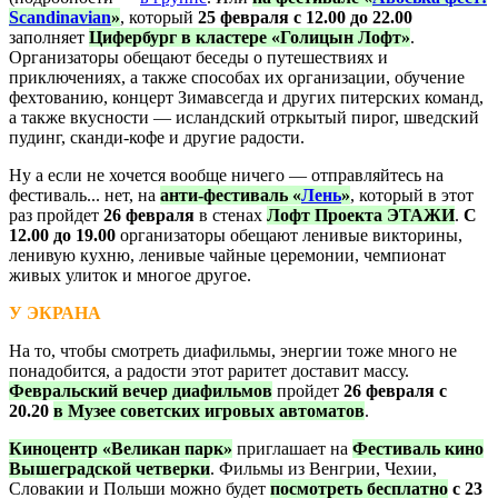
Scandinavian
»
, который
25 февраля с 12.00 до 22.00
заполняет
Цифербург в кластере «Голицын Лофт»
.
Организаторы обещают беседы о путешествиях и
приключениях, а также способах их организации, обучение
фехтованию, концерт Зимавсегда и других питерских команд,
а также вкусности — исландский отркытый пирог, шведский
пудинг, сканди-кофе и другие радости.
Ну а если не хочется вообще ничего — отправляйтесь на
фестиваль... нет, на
анти-фестиваль «
Лень
»
, который в этот
раз пройдет
26 февраля
в стенах
Лофт Проекта ЭТАЖИ
.
С
12.00 до 19.00
организаторы обещают ленивые викторины,
ленивую кухню, ленивые чайные церемонии, чемпионат
живых улиток и многое другое.
У ЭКРАНА
На то, чтобы смотреть диафильмы, энергии тоже много не
понадобится, а радости этот раритет доставит массу.
Февральский вечер диафильмов
пройдет
26 февраля с
20.20
в Музее советских игровых автоматов
.
Киноцентр «Великан парк»
приглашает на
Фестиваль кино
Вышеградской четверки
. Фильмы из Венгрии, Чехии,
Словакии и Польши можно будет
посмотреть бесплатно
с 23