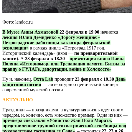
Фото: lendoc.ru
В Музее Анны Ахматовой
22 февраля в 19.00
начнется
лекция Юлии Демиденко «Дорогу женщине!»
Петроградские работницы как искра февральской
революции»
в рамках цикла «Петроград 1917 год.
Исторический календарь» (вход —
по предварительной
записи
). А
23 февраля в 18.30
–
презентация книги Павла
Поляна «Историомор, или Трепанация памяти. Битвы за
правду о ГУЛАГе, депортации, войне и Холокосте»
.
Ну и, наконец,
Охта Lab
проводит
23 февраля с 19.30
День
защитника поэзии
— литературно-сценический концерт
современной мужской поэзии.
АКТУАЛЬНО
Праздники — праздниками, а культурная жизнь идет своим
чередом, и, конечно, есть множество премьер. Одна из них —
премьера спектакля «Убийство Жан-Поля Марата,
представленное труппой психиатрической лечебницы под
руководством господина де Сада»
, – состоится
22, 23 и 26