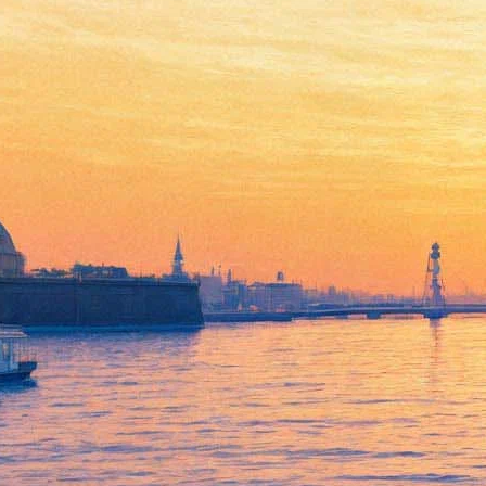
Куда пойти 22-26 февраля:
Масленица, зимнее
«Стереолето», рок-н-ролл на