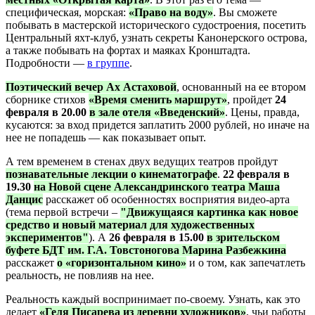
специфическая, морская:
«Право на воду»
. Вы сможете
побывать в мастерской исторического судостроения, посетить
Центральный яхт-клуб, узнать секреты Канонерского острова,
а также побывать на фортах и маяках Кронштадта.
Подробности —
в группе
.
Поэтический вечер Ах Астаховой
, основанный на ее втором
сборнике стихов
«Время сменить маршрут»
, пройдет
24
февраля в 20.00
в зале отеля «Введенский»
. Цены, правда,
кусаются: за вход придется заплатить 2000 рублей, но иначе на
нее не попадешь — как показывает опыт.
А тем временем в стенах двух ведущих театров пройдут
познавательные лекции о кинематографе
.
22 февраля в
19.30
на Новой сцене Александринского театра Маша
Данцис
расскажет об особенностях восприятия видео-арта
(тема первой встречи –
"Движущаяся картинка как новое
средство и новый материал для художественных
экспериментов"
). А
26 февраля в 15.00
в зрительском
буфете БДТ им. Г.А. Товстоногова Марина Разбежкина
расскажет
о «горизонтальном кино»
и о том, как запечатлеть
реальность, не повлияв на нее.
Реальность каждый воспринимает по-своему. Узнать, как это
делает
«Геля Писарева из деревни художников»
, чьи работы