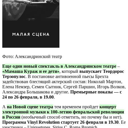
Фото: Александринский театр
Еще один новый спектакль в Александринском театре
–
«Мамаша Кураж и ее дети»
, который
выпускает Теордорос
Терзопулос
. В постановке антивоенной пьесы Брехта
задействован блестящий актерский состав: Николай Мартон,
Елена Немзер, Семен Сытник, Сергей Паршин, Игорь Волков,
Александра Большакова и другие.
Премьерные показы — с
24 по 26 февраля, в 19.00
.
А
на Новой сцене театра
тем временем пройдет
концерт
электронной музыки к 100-летию февральской революции
в России
(необычный способ отметить, но почему бы и нет).
Программа Vinyl Revolution стартует 26 февраля в 19.30
. Ее
участники – Uniquetunes, Sirius C, Roma Bromich.