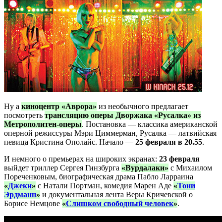
Ну а
киноцентр «Аврора»
из необычного предлагает
посмотреть
трансляцию оперы Дворжака «Русалка» из
Метрополитен-оперы
. Постановка — классика американской
оперной режиссуры Мэри Циммерман, Русалка — латвийская
певица Кристина Ополайс. Начало —
25 февраля в 20.55
.
И немного о премьерах на широких экранах:
23 февраля
выйдет триллер Сергея Гинзбурга
«Вурдалаки»
с Михаилом
Пореченковым, биографическая драма Пабло Ларраина
«
Джеки
»
с Натали Портман, комедия Марен Аде
«
Тони
Эрдманн
»
и документальная лента Веры Кричевской о
Борисе Немцове
«
Слишком свободный человек
»
.