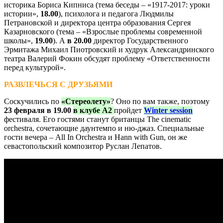
историка Бориса Кипниса (тема беседы – «1917-2017: уроки
истории»,
18.00
), психолога и педагога Людмилы
Петрановской и директора центра образования Сергея
Казарновского (тема – «Взрослые проблемы современной
школы»,
19.00
). А
в 20.00
директор Государственного
Эрмитажа Михаил Пиотровский и худрук Александринского
театра Валерий Фокин обсудят проблему «Ответственности
перед культурой».
РАЗВЛЕЧЬСЯ С ДРУЗЬЯМИ
Соскучились по
«Стереолету»
? Оно по вам также, поэтому
23 февраля в 19.00
в клубе А2
пройдет
Winter session
фестиваля. Его гостями станут британцы The cinematic
orchestra, сочетающие даунтемпо и ню-джаз. Специальные
гости вечера – All In Orchestra и Hann with Gun, он же
севастопольский композитор Руслан Лепатов.