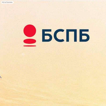
РЕКЛАМА
Афиша Plus
#телегид
Фонтанка.ру
Сегодня:
2026.08.07
16:14
Афиша Plus
кино
спектакли
выставки
концерты
лекции
книги
афиша плюс
новости
+