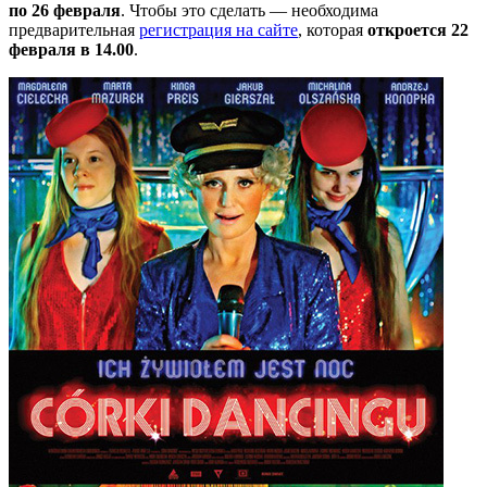
по 26 февраля
. Чтобы это сделать — необходима
предварительная
регистрация на сайте
, которая
откроется 22
февраля в 14.00
.