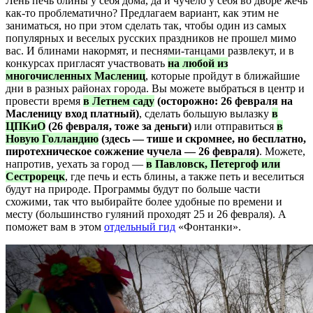
Лень печь блины у себя дома, да и чучело у себя во дворе жечь
как-то проблематично? Предлагаем вариант, как этим не
заниматься, но при этом сделать так, чтобы один из самых
популярных и веселых русских праздников не прошел мимо
вас. И блинами накормят, и песнями-танцами развлекут, и в
конкурсах пригласят участвовать
на любой из
многочисленных Маслениц
, которые пройдут в ближайшие
дни в разных районах города. Вы можете выбраться в центр и
провести время
в Летнем саду
(осторожно: 26 февраля на
Масленицу вход платный)
, сделать большую вылазку
в
ЦПКиО
(26 февраля, тоже за деньги)
или отправиться
в
Новую Голландию
(здесь — тише и скромнее, но бесплатно,
пиротехническое сожжение чучела — 26 февраля)
. Можете,
напротив, уехать за город —
в Павловск, Петергоф или
Сестрорецк
, где печь и есть блины, а также петь и веселиться
будут на природе. Программы будут по больше части
схожими, так что выбирайте более удобные по времени и
месту (большинство гуляний проходят 25 и 26 февраля). А
поможет вам в этом
отдельный гид
«Фонтанки».