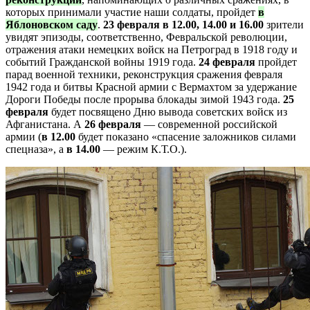
которых принимали участие наши солдаты, пройдет
в
Яблоновском саду
.
23 февраля в 12.00, 14.00 и 16.00
зрители
увидят эпизоды, соответственно, Февральской революции,
отражения атаки немецких войск на Петроград в 1918 году и
событий Гражданской войны 1919 года.
24 февраля
пройдет
парад военной техники, реконструкция сражения февраля
1942 года и битвы Красной армии с Вермахтом за удержание
Дороги Победы после прорыва блокады зимой 1943 года.
25
февраля
будет посвящено Дню вывода советских войск из
Афганистана. А
26 февраля
— современной российской
армии (
в 12.00
будет показано «спасение заложников силами
спецназа», а
в 14.00
— режим К.Т.О.).