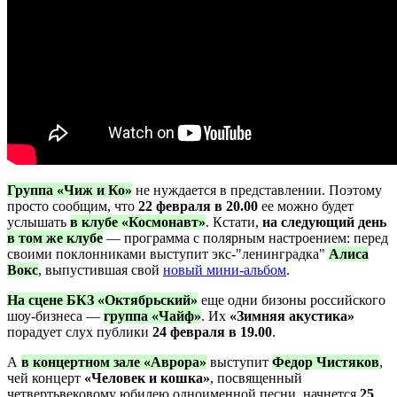
Группа «Чиж и Ко»
не нуждается в представлении. Поэтому
просто сообщим, что
22 февраля в 20.00
ее можно будет
услышать
в клубе «Космонавт»
. Кстати,
на следующий день
в том же клубе
— программа с полярным настроением: перед
своими поклонниками выступит экс-"ленинградка"
Алиса
Вокс
, выпустившая свой
новый мини-альбом
.
На сцене БКЗ «Октябрьский»
еще одни бизоны российского
шоу-бизнеса —
группа «Чайф»
. Их
«Зимняя акустика»
порадует слух публики
24 февраля в 19.00
.
А
в концертном зале «Аврора»
выступит
Федор Чистяков
,
чей концерт
«Человек и кошка»
, посвященный
четвертьвековому юбилею одноименной песни, начнется
25