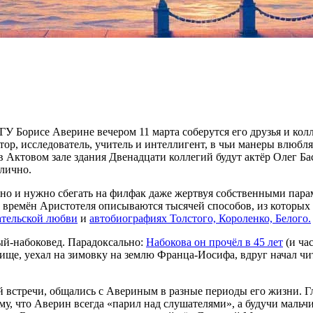
Борисе Аверине вечером 11 марта соберутся его друзья и колле
р, исследователь, учитель и интеллигент, в чьи манеры влюбляли
в Актовом зале здания Двенадцати коллегий будут актёр Олег Б
 лично.
 и нужно сбегать на филфак даже жертвуя собственными парами
со времён Аристотеля описываются тысячей способов, из которых
ательской любви
и
автобиографиях Толстого, Короленко, Белого.
й-набоковед. Парадоксально:
Набокова он прочёл в 45 лет
(и ча
ще, уехал на зимовку на землю Франца-Иосифа, вдруг начал чит
й встречи, общались с Авериным в разные периоды его жизни. Г
му, что Аверин всегда «парил над слушателями», а будучи мальч