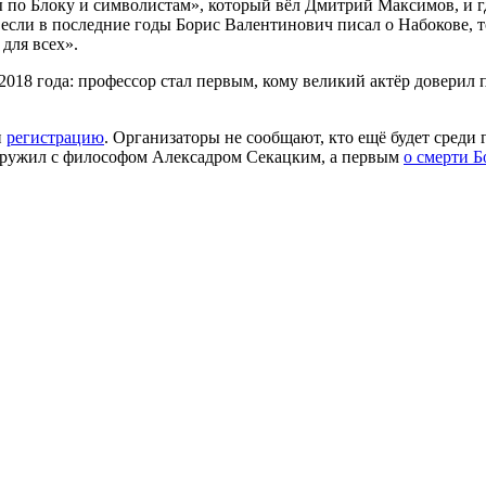
ы по Блоку и символистам», который вёл Дмитрий Максимов, и г
 если в последние годы Борис Валентинович писал о Набокове, 
для всех».
018 года: профессор стал первым, кому великий актёр доверил
и
регистрацию
. Организаторы не сообщают, кто ещё будет среди
 дружил с философом Алексадром Секацким, а первым
о смерти 