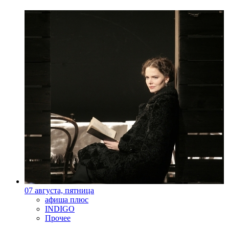
07 августа, пятница
афиша плюс
INDIGO
Прочее