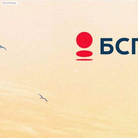
РЕКЛАМА
Афиша Plus
#телегид
Фонтанка.ру
Сегодня:
2026.08.07
07:00
Афиша Plus
кино
спектакли
выставки
концерты
лекции
книги
афиша плюс
новости
+