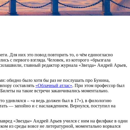
ги. Для них это повод повторить то, о чём единогласно
сь с первого взгляда. Человек, из которого «брызгала
асилашвили, главный редактор журнала «Звезда» Андрей Арьев,
: обидно было хотя бы раз не послушать про Бунина,
 впору составлять
«Облачный атлас»
. При этом профессор был
Билеты на такие встречи заканчивались моментально.
сто удивлялся – «а ведь должен был в 17»), в филологию
ать — запойно и с наслаждением. Вернулся, поступил на
лавред «Звезды» Андрей Арьев учился с ним на филфаке в одни
иком из среды вовсе не литературной, моментально ворвался