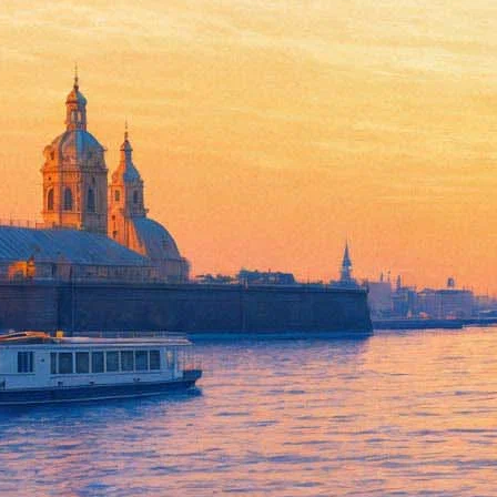
Олег Басилашвили и другие в
11 марта 2019, понедельник
,
19.30
Версия для печати