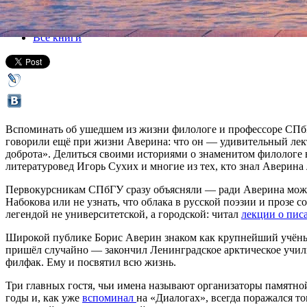
Все афиша плюс
Все книги
Вспоминать об ушедшем из жизни филологе и профессоре СПбГУ 
говорили ещё при жизни Аверина: что он — удивительный лекто
доброта». Делиться своими историями о знаменитом филологе 
литературовед Игорь Сухих и многие из тех, кто знал Аверина
Первокурсникам СПбГУ сразу объясняли — ради Аверина можно
Набокова или не узнать, что облака в русской поэзии и прозе 
легендой не университетской, а городской: читал
лекции о пис
Широкой публике Борис Аверин знаком как крупнейший учёны
пришёл случайно — закончил Ленинградское арктическое учили
филфак. Ему и посвятил всю жизнь.
Три главных гостя, чьи имена называют организаторы памятно
годы и, как уже
вспоминал
на «Диалогах», всегда поражался то