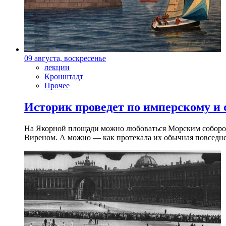
09 августа, воскресенье
лекции
Кронштадт
Прочее
Историк проведет по имперскому и
На Якорной площади можно любоваться Морским собором 
Виреном. А можно — как протекала их обычная повседнев