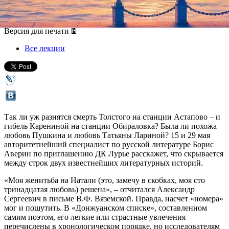
15 мая 2018, вторник
-
29 мая 2018, вторник
Версия для печати
Все лекции
Так ли уж разнятся смерть Толстого на станции Астапово – и
гибель Карениной на станции Обираловка? Была ли похожа
любовь Пушкина и любовь Татьяны Лариной? 15 и 29 мая
авторитетнейший специалист по русской литературе Борис
Аверин по приглашению ДК Лурье расскажет, что скрывается
между строк двух известнейших литературных историй.
«Моя женитьба на Натали (это, замечу в скобках, моя сто
тринадцатая любовь) решена», – отчитался Александр
Сергеевич в письме В.Ф. Вяземской. Правда, насчет «номера»
мог и пошутить. В «Донжуанском списке», составленном
самим поэтом, его легкие или страстные увлечения
перечислены в хронологическом порядке, но исследователям