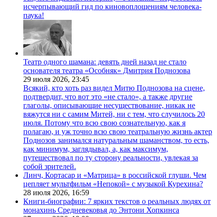
исчерпывающий гид по киновоплощениям человека-
паука!
Театр одного шамана: девять дней назад не стало
основателя театра «Особняк» Дмитрия Поднозова
29 июля 2026,
23:45
Всякий, кто хоть раз видел Митю Поднозова на сцене,
подтвердит, что вот это «не стало», а также другие
глаголы, описывающие несуществование, никак не
вяжутся ни с самим Митей, ни с тем, что случилось 20
июля. Потому что всю свою сознательную, как я
полагаю, и уж точно всю свою театральную жизнь актер
Поднозов занимался натуральным шаманством, то есть,
как минимум, заглядывал, а, как максимум,
путешествовал по ту сторону реальности, увлекая за
собой зрителей.
Линч, Кортасар и «Матрица» в российской глуши. Чем
цепляет мультфильм «Непокой» с музыкой Курехина?
28 июля 2026,
16:59
Книги-биографии: 7 ярких текстов о реальных людях от
монахинь Средневековья до Энтони Хопкинса