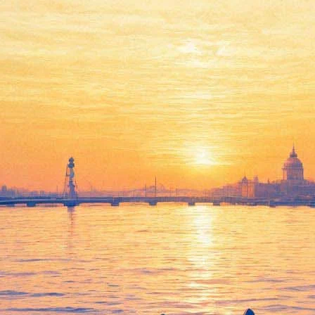
Борис Аверин расскажет
«про любови» Пушкина и
Толстого