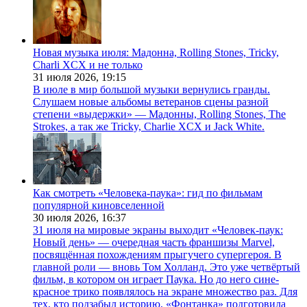
Новая музыка июля: Мадонна, Rolling Stones, Tricky,
Charli XCX и не только
31 июля 2026,
19:15
В июле в мир большой музыки вернулись гранды.
Слушаем новые альбомы ветеранов сцены разной
степени «выдержки» — Мадонны, Rolling Stones, The
Strokes, а так же Tricky, Charlie XCX и Jack White.
Как смотреть «Человека-паука»: гид по фильмам
популярной киновселенной
30 июля 2026,
16:37
31 июля на мировые экраны выходит «Человек-паук:
Новый день» — очередная часть франшизы Marvel,
посвящённая похождениям прыгучего супергероя. В
главной роли — вновь Том Холланд. Это уже четвёртый
фильм, в котором он играет Паука. Но до него сине-
красное трико появлялось на экране множество раз. Для
тех, кто подзабыл историю, «Фонтанка» подготовила