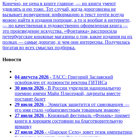
Конечно, не цена в книге главное, — но книги умеют
удивлять и ею тоже. Тот случай, когда дороговизна не
вызывает возмущения: информацию и текст почти всегда
можно найти в издания попроще, а то и вообще в интернете,
— но качественная и художественно оформленная книга —
это произведение искусства. «Фонтанка» расспросила
петербургские книжные магазины о том, какие издания на их
полках — самые дорогие, и чем они интересны. Получилась
богатая во всех смыслах подборка.
Новости
04 августа 2026
- ТАСС: Григорий Заславский
освобожден от должности ректора ГИТИСа
30 июля 2026
- В России учредили национальную
премию имени Майи Плисецкой, лауреаты вместе
поставят балет
29 июля 2026
- Эрмитаж защитится от самозванцев —
его имя стало «общеизвестным товарным знаком»
27 июля 2026
- Книжный фестиваль «Фонарь» примет
книги в хорошем состоянии на благотворительную
ярмарку
27 июля 2026
- «Царское Село» зовет тезок императриц