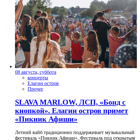
08 августа, суббота
концерты
Елагин остров
Прочее
SLAVA MARLOW, ЛСП, «Бонд с
кнопкой». Елагин остров примет
«Пикник Афиши»
Летний вайб традиционно поддерживает музыкальный
фестиваль «Пикник Афиши». Фестиваль под открытым