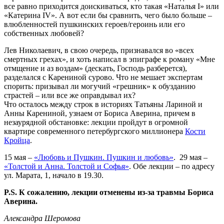
все равно приходится доискиваться, кто такая «Наталья I» или
«Катерина IV». А вот если бы сравнить, чего было больше –
влюбленностей пушкинских героев/героинь или его
собственных любовей?
Лев Николаевич, в свою очередь, признавался во «всех
смертных грехах», и хоть написал в эпиграфе к роману «Мне
отмщение и аз воздам» (дескать, Господь разберется),
разделался с Карениной сурово. Что не мешает экспертам
спорить: призывал ли могучий «грешник» к обузданию
страстей – или все же оправдывал их?
Что осталось между строк в историях Татьяны Лариной и
Анны Карениной, узнаем от Бориса Аверина, причем в
незаурядной обстановке: лекции пройдут в огромной
квартире современного петербургского миллионера
Кости
Кройца
.
15 мая –
«Любовь и Пушкин. Пушкин и любовь»
. 29 мая –
«Толстой и Анна. Толстой и Софья»
. Обе лекции – по адресу
ул. Марата, 1, начало в 19.30.
P.S. К сожалению, лекции отменены из-за травмы Бориса
Аверина.
Александра Шеромова