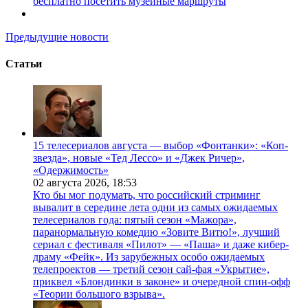
бесплатно посетить музейные маршруты
Предыдущие новости
Статьи
15 телесериалов августа — выбор «Фонтанки»: «Коп-
звезда», новые «Тед Лессо» и «Джек Ричер»,
«Одержимость»
02 августа 2026,
18:53
Кто бы мог подумать, что российский стриминг
вывалит в середине лета одни из самых ожидаемых
телесериалов года: пятый сезон «Мажора»,
паранормальную комедию «Зовите Витю!», лучший
сериал с фестиваля «Пилот» — «Паша» и даже кибер-
драму «Фейк». Из зарубежных особо ожидаемых
телепроектов — третий сезон сай-фая «Укрытие»,
приквел «Блондинки в законе» и очередной спин-офф
«Теории большого взрыва».