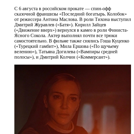
С 6 августа в российском прокате — спин-офф
сказочной франшизы «Последний богатырь. Колобок»
от режиссера Антона Маслова. В роли Тихона выступил
Дмитрий Журавлев («Батя»). Кирилл Зайцев
(«Движение вверх») вернулся в камео в роли Финиста-
Ясного Сокола. Актер выполнял почти все трюки
самостоятельно. В фильме также снялись Гоша Куценко
(«Турецкий гамбит»), Мила Ершова («По щучьему
велению»), Татьяна Догилева («Вампиры средней
полосы»), и Дмитрий Колчин («Коммерсант»).