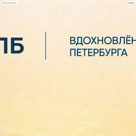
РЕКЛАМА
Афиша Plus
#телегид
Фонтанка.ру
Сегодня:
2026.08.06
16:10
Афиша Plus
кино
спектакли
выставки
концерты
лекции
книги
афиша плюс
новости
+