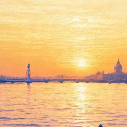
иана Арбенина, балет Серебре