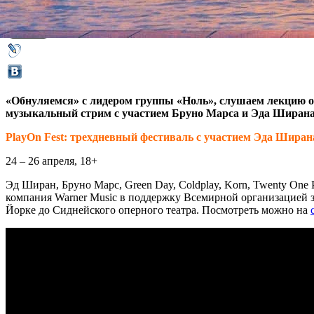
24 апреля 2020,
08:45
Версия для печати
«Обнуляемся» с лидером группы «Ноль», слушаем лекцию о
музыкальный стрим с участием Бруно Марса и Эда Ширана.
PlayOn Fest: трехдневный фестиваль с участием Эда Ширан
24 – 26 апреля, 18+
Эд Ширан, Бруно Марс, Green Day, Coldplay, Korn, Twenty One 
компания Warner Music в поддержку Всемирной организацией з
Йорке до Сиднейского оперного театра. Посмотреть можно на