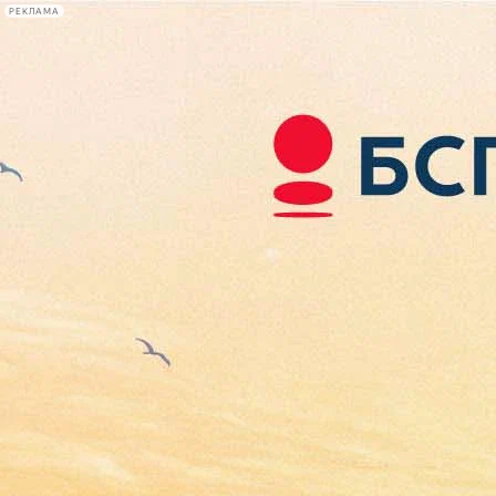
РЕКЛАМА
Афиша Plus
#телегид
Фонтанка.ру
Сегодня:
2026.08.08
18:19
Афиша Plus
кино
спектакли
выставки
концерты
лекции
книги
афиша плюс
новости
+