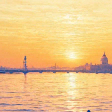
концерт Фёдора Чистякова с р