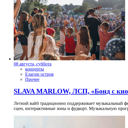
08 августа, суббота
концерты
Елагин остров
Прочее
SLAVA MARLOW, ЛСП, «Бонд с кноп
Летний вайб традиционно поддерживает музыкальный фест
сцен, интерактивные зоны и фудкорт. Музыкальную прогр