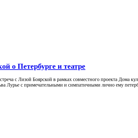
ой о Петербурге и театре
встреча с Лизой Боярской в рамках совместного проекта Дома к
ьва Лурье с примечательными и симпатичными лично ему петербу