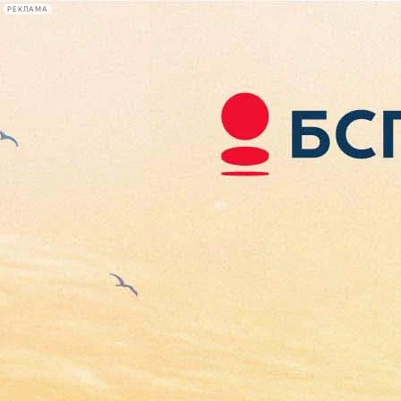
РЕКЛАМА
Афиша Plus
#телегид
Фонтанка.ру
Сегодня:
2026.08.07
07:23
Афиша Plus
кино
спектакли
выставки
концерты
лекции
книги
афиша плюс
новости
+