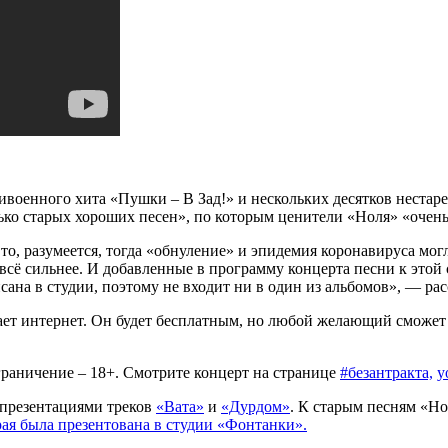
ивоенного хита «Пушки – В Зад!» и нескольких десятков нестар
лько старых хороших песен», по которым ценители «Ноля» «очень
 то, разумеется, тогда «обнуление» и эпидемия коронавируса мог
всё сильнее. И добавленные в программу концерта песни к этой
исана в студии, поэтому не входит ни в один из альбомов», — р
ботает интернет. Он будет бесплатным, но любой желающий смож
ограничение – 18+. Смотрите концерт на странице
#безантракта,
y
 презентациями треков
«Вата»
и
«Дурдом»
. К старым песням «Но
ая была презентована в студии «Фонтанки».