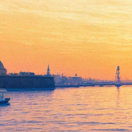
Rammstein выживают среди
дикарей — рокеры
выпустили третий клип к