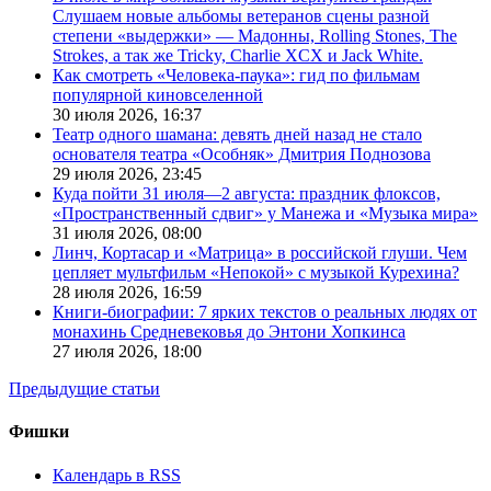
Слушаем новые альбомы ветеранов сцены разной
степени «выдержки» — Мадонны, Rolling Stones, The
Strokes, а так же Tricky, Charlie XCX и Jack White.
Как смотреть «Человека-паука»: гид по фильмам
популярной киновселенной
30 июля 2026,
16:37
Театр одного шамана: девять дней назад не стало
основателя театра «Особняк» Дмитрия Поднозова
29 июля 2026,
23:45
Куда пойти 31 июля—2 августа: праздник флоксов,
«Пространственный сдвиг» у Манежа и «Музыка мира»
31 июля 2026,
08:00
Линч, Кортасар и «Матрица» в российской глуши. Чем
цепляет мультфильм «Непокой» с музыкой Курехина?
28 июля 2026,
16:59
Книги-биографии: 7 ярких текстов о реальных людях от
монахинь Средневековья до Энтони Хопкинса
27 июля 2026,
18:00
Предыдущие статьи
Фишки
Календарь в RSS