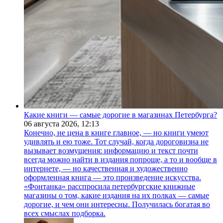
Какие книги — самые дорогие в магазинах Петербурга?
06 августа 2026,
12:13
Конечно, не цена в книге главное, — но книги умеют
удивлять и ею тоже. Тот случай, когда дороговизна не
вызывает возмущения: информацию и текст почти
всегда можно найти в издания попроще, а то и вообще в
интернете, — но качественная и художественно
оформленная книга — это произведение искусства.
«Фонтанка» расспросила петербургские книжные
магазины о том, какие издания на их полках — самые
дорогие, и чем они интересны. Получилась богатая во
всех смыслах подборка.