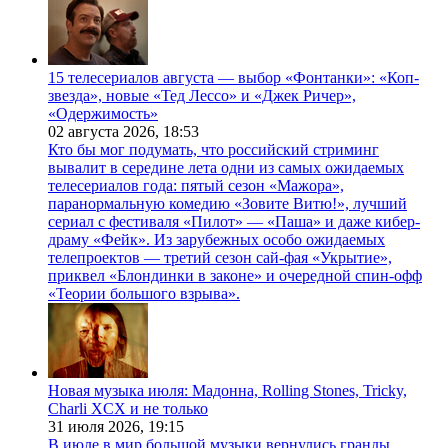
15 телесериалов августа — выбор «Фонтанки»: «Коп-
звезда», новые «Тед Лессо» и «Джек Ричер»,
«Одержимость»
02 августа 2026,
18:53
Кто бы мог подумать, что российский стриминг
вывалит в середине лета одни из самых ожидаемых
телесериалов года: пятый сезон «Мажора»,
паранормальную комедию «Зовите Витю!», лучший
сериал с фестиваля «Пилот» — «Паша» и даже кибер-
драму «Фейк». Из зарубежных особо ожидаемых
телепроектов — третий сезон сай-фая «Укрытие»,
приквел «Блондинки в законе» и очередной спин-офф
«Теории большого взрыва».
Новая музыка июля: Мадонна, Rolling Stones, Tricky,
Charli XCX и не только
31 июля 2026,
19:15
В июле в мир большой музыки вернулись гранды.