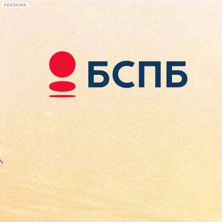
РЕКЛАМА
Афиша Plus
#телегид
Фонтанка.ру
Сегодня:
2026.08.08
17:41
Афиша Plus
кино
спектакли
выставки
концерты
лекции
книги
афиша плюс
новости
+