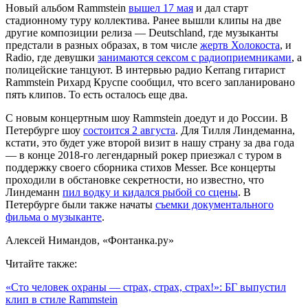
Новый альбом Rammstein
вышел 17 мая
и дал старт
стадионному туру коллектива. Ранее вышли клипы на две
другие композиции релиза — Deutschland, где музыканты
предстали в разных образах, в том числе
жертв Холокоста
, и
Radio, где девушки
занимаются сексом с радиоприемниками
, а
полицейские танцуют. В интервью радио Kerrang гитарист
Rammstein Рихард Круспе сообщил, что всего запланировано
пять клипов. То есть осталось еще два.
С новым концертным шоу Rammstein доедут и до России. В
Петербурге шоу
состоится 2 августа
. Для Тилля Линдеманна,
кстати, это будет уже второй визит в нашу страну за два года
— в конце 2018-го легендарный рокер приезжал с туром в
поддержку своего сборника стихов Messer. Все концерты
проходили в обстановке секретности, но известно, что
Линдеманн
пил водку и кидался рыбой со сцены
. В
Петербурге были также начаты
съемки документального
фильма о музыканте
.
Алексей Нимандов, «Фонтанка.ру»
Читайте также:
«Сто человек охраны — страх, страх, страх!»: БГ выпустил
клип в стиле Rammstein