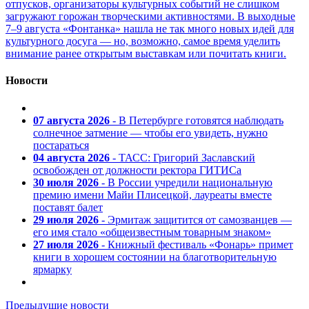
отпусков, организаторы культурных событий не слишком
загружают горожан творческими активностями. В выходные
7–9 августа «Фонтанка» нашла не так много новых идей для
культурного досуга — но, возможно, самое время уделить
внимание ранее открытым выставкам или почитать книги.
Новости
07 августа 2026
- В Петербурге готовятся наблюдать
солнечное затмение — чтобы его увидеть, нужно
постараться
04 августа 2026
- ТАСС: Григорий Заславский
освобожден от должности ректора ГИТИСа
30 июля 2026
- В России учредили национальную
премию имени Майи Плисецкой, лауреаты вместе
поставят балет
29 июля 2026
- Эрмитаж защитится от самозванцев —
его имя стало «общеизвестным товарным знаком»
27 июля 2026
- Книжный фестиваль «Фонарь» примет
книги в хорошем состоянии на благотворительную
ярмарку
Предыдущие новости