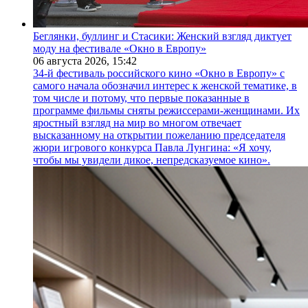
Беглянки, буллинг и Стасики: Женский взгляд диктует
моду на фестивале «Окно в Европу»
06 августа 2026,
15:42
34-й фестиваль российского кино «Окно в Европу» с
самого начала обозначил интерес к женской тематике, в
том числе и потому, что первые показанные в
программе фильмы сняты режиссерами-женщинами. Их
яростный взгляд на мир во многом отвечает
высказанному на открытии пожеланию председателя
жюри игрового конкурса Павла Лунгина: «Я хочу,
чтобы мы увидели дикое, непредсказуемое кино».