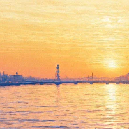
Теперь официально:
Rammstein выпустили новый
альбом
17 мая 2019,
09:50
Версия для печати
Немецкая рок-группа Rammstein 17 мая выпустила свою
седьмую полноформатную пластинку под названием
Rammstein. В открытом доступе альбом оказался сразу после
наступления полуночи, хотя еще
за два дня до официального
релиза треки слили в Сеть.
Новых релизов от группы не было слышно 10 лет —
последний LP Rammstein под названием Liebe ist für alle da
датирован 2009 годом. В новый альбом вошли 11 треков.
Первоначальный вариант обложки — черный фон с