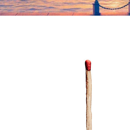
логотипом группы. Незадолго до релиза немцы ее поменяли
на незажженную спичку на белом фоне.