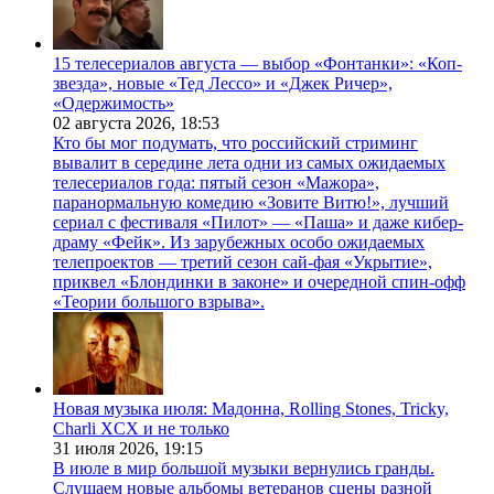
15 телесериалов августа — выбор «Фонтанки»: «Коп-
звезда», новые «Тед Лессо» и «Джек Ричер»,
«Одержимость»
02 августа 2026,
18:53
Кто бы мог подумать, что российский стриминг
вывалит в середине лета одни из самых ожидаемых
телесериалов года: пятый сезон «Мажора»,
паранормальную комедию «Зовите Витю!», лучший
сериал с фестиваля «Пилот» — «Паша» и даже кибер-
драму «Фейк». Из зарубежных особо ожидаемых
телепроектов — третий сезон сай-фая «Укрытие»,
приквел «Блондинки в законе» и очередной спин-офф
«Теории большого взрыва».
Новая музыка июля: Мадонна, Rolling Stones, Tricky,
Charli XCX и не только
31 июля 2026,
19:15
В июле в мир большой музыки вернулись гранды.
Слушаем новые альбомы ветеранов сцены разной