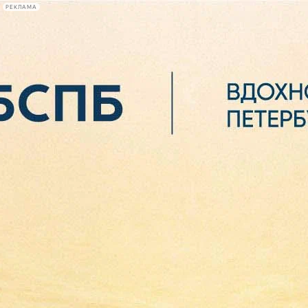
РЕКЛАМА
Афиша Plus
#телегид
Фонтанка.ру
Сегодня:
2026.08.07
05:38
Афиша Plus
кино
спектакли
выставки
концерты
лекции
книги
афиша плюс
новости
+