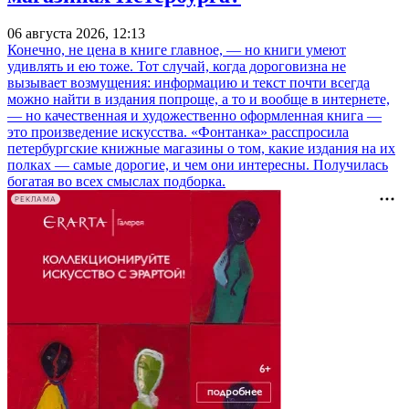
06 августа 2026, 12:13
Конечно, не цена в книге главное, — но книги умеют
удивлять и ею тоже. Тот случай, когда дороговизна не
вызывает возмущения: информацию и текст почти всегда
можно найти в издания попроще, а то и вообще в интернете,
— но качественная и художественно оформленная книга —
это произведение искусства. «Фонтанка» расспросила
петербургские книжные магазины о том, какие издания на их
полках — самые дорогие, и чем они интересны. Получилась
богатая во всех смыслах подборка.
РЕКЛАМА