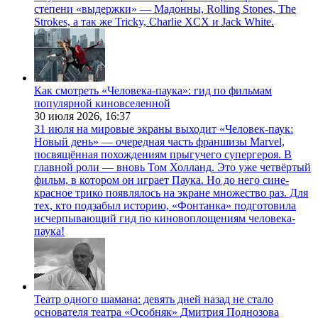
степени «выдержки» — Мадонны, Rolling Stones, The
Strokes, а так же Tricky, Charlie XCX и Jack White.
Как смотреть «Человека-паука»: гид по фильмам
популярной киновселенной
30 июля 2026,
16:37
31 июля на мировые экраны выходит «Человек-паук:
Новый день» — очередная часть франшизы Marvel,
посвящённая похождениям прыгучего супергероя. В
главной роли — вновь Том Холланд. Это уже четвёртый
фильм, в котором он играет Паука. Но до него сине-
красное трико появлялось на экране множество раз. Для
тех, кто подзабыл историю, «Фонтанка» подготовила
исчерпывающий гид по киновоплощениям человека-
паука!
Театр одного шамана: девять дней назад не стало
основателя театра «Особняк» Дмитрия Поднозова