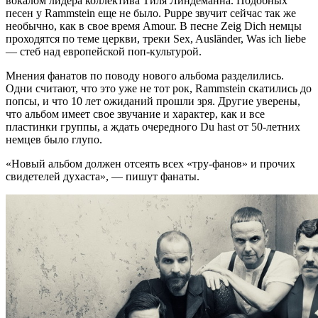
вокалом лидера коллектива Тиля Линдеманна. Подобных
песен у Rammstein еще не было. Puppe звучит сейчас так же
необычно, как в свое время Amour. В песне Zeig Dich немцы
проходятся по теме церкви, треки Sex, Ausländer, Was ich liebe
— стеб над европейской поп-культурой.
Мнения фанатов по поводу нового альбома разделились.
Одни считают, что это уже не тот рок, Rammstein скатились до
попсы, и что 10 лет ожиданий прошли зря. Другие уверены,
что альбом имеет свое звучание и характер, как и все
пластинки группы, а ждать очередного Du hast от 50-летних
немцев было глупо.
«Новый альбом должен отсеять всех «тру-фанов» и прочих
свидетелей духаста», — пишут фанаты.