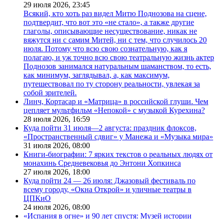
29 июля 2026,
23:45
Всякий, кто хоть раз видел Митю Поднозова на сцене,
подтвердит, что вот это «не стало», а также другие
глаголы, описывающие несуществование, никак не
вяжутся ни с самим Митей, ни с тем, что случилось 20
июля. Потому что всю свою сознательную, как я
полагаю, и уж точно всю свою театральную жизнь актер
Поднозов занимался натуральным шаманством, то есть,
как минимум, заглядывал, а, как максимум,
путешествовал по ту сторону реальности, увлекая за
собой зрителей.
Линч, Кортасар и «Матрица» в российской глуши. Чем
цепляет мультфильм «Непокой» с музыкой Курехина?
28 июля 2026,
16:59
Куда пойти 31 июля—2 августа: праздник флоксов,
«Пространственный сдвиг» у Манежа и «Музыка мира»
31 июля 2026,
08:00
Книги-биографии: 7 ярких текстов о реальных людях от
монахинь Средневековья до Энтони Хопкинса
27 июля 2026,
18:00
Куда пойти 24 — 26 июля: Джазовый фестиваль по
всему городу, «Окна Открой» и уличные театры в
ЦПКиО
24 июля 2026,
08:00
«Испания в огне» и 90 лет спустя: Музей истории