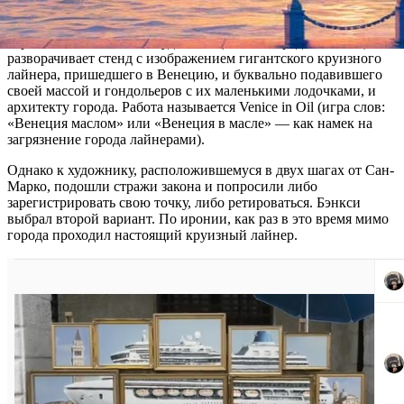
[Изображение недоступно]
В ролике показано, как художник (или его представитель)
разворачивает стенд с изображением гигантского круизного
лайнера, пришедшего в Венецию, и буквально подавившего
своей массой и гондольеров с их маленькими лодочками, и
архитекту города. Работа называется Venice in Oil (игра слов:
«Венеция маслом» или «Венеция в масле» — как намек на
загрязнение города лайнерами).
Однако к художнику, расположившемуся в двух шагах от Сан-
Марко, подошли стражи закона и попросили либо
зарегистрировать свою точку, либо ретироваться. Бэнкси
выбрал второй вариант. По иронии, как раз в это время мимо
города проходил настоящий круизный лайнер.