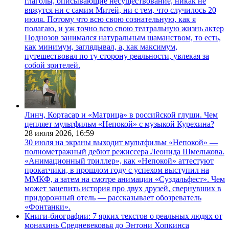
глаголы, описывающие несуществование, никак не
вяжутся ни с самим Митей, ни с тем, что случилось 20
июля. Потому что всю свою сознательную, как я
полагаю, и уж точно всю свою театральную жизнь актер
Поднозов занимался натуральным шаманством, то есть,
как минимум, заглядывал, а, как максимум,
путешествовал по ту сторону реальности, увлекая за
собой зрителей.
Линч, Кортасар и «Матрица» в российской глуши. Чем
цепляет мультфильм «Непокой» с музыкой Курехина?
28 июля 2026,
16:59
30 июля на экраны выходит мультфильм «Непокой» —
полнометражный дебют режиссера Леонида Шмелькова.
«Анимационный триллер», как «Непокой» аттестуют
прокатчики, в прошлом году с успехом выступил на
ММКФ, а затем на смотре анимации «Суздальфест». Чем
может зацепить история про двух друзей, свернувших в
придорожный отель — рассказывает обозреватель
«Фонтанки».
Книги-биографии: 7 ярких текстов о реальных людях от
монахинь Средневековья до Энтони Хопкинса