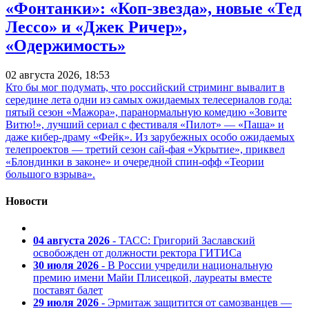
«Фонтанки»: «Коп-звезда», новые «Тед
Лессо» и «Джек Ричер»,
«Одержимость»
02 августа 2026, 18:53
Кто бы мог подумать, что российский стриминг вывалит в
середине лета одни из самых ожидаемых телесериалов года:
пятый сезон «Мажора», паранормальную комедию «Зовите
Витю!», лучший сериал с фестиваля «Пилот» — «Паша» и
даже кибер-драму «Фейк». Из зарубежных особо ожидаемых
телепроектов — третий сезон сай-фая «Укрытие», приквел
«Блондинки в законе» и очередной спин-офф «Теории
большого взрыва».
Новости
04 августа 2026
- ТАСС: Григорий Заславский
освобожден от должности ректора ГИТИСа
30 июля 2026
- В России учредили национальную
премию имени Майи Плисецкой, лауреаты вместе
поставят балет
29 июля 2026
- Эрмитаж защитится от самозванцев —