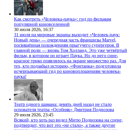
Как смотреть «Человека-паука»: гид по фильмам
популярной киновселенной
30 июля 2026,
16:37
31 июля на мировые экраны выходит «Человек-паук:
Новый день» — очередная часть франшизы Marvel,
посвящённая похождениям прыгучего супергероя. В
главной роли — вновь Том Холланд. Это уже четвёртый
фильм, в котором он играет Паука. Но до него сине-
красное трико появлялось на экране множество раз. Для
тех, кто подзабыл историю, «Фонтанка» подготовила
исчерпывающий гид по киновоплощениям человека-
паука!
Театр одного шамана: девять дней назад не стало
основателя театра «Особняк» Дмитрия Поднозова
29 июля 2026,
23:45
Всякий, кто хоть раз видел Митю Поднозова на сцене,
подтвердит, что вот это «не стало», а также другие