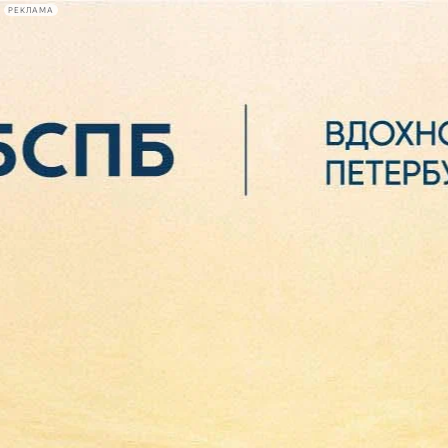
РЕКЛАМА
Афиша Plus
#телегид
Фонтанка.ру
Сегодня:
2026.08.06
04:54
Афиша Plus
кино
спектакли
выставки
концерты
лекции
книги
афиша плюс
новости
+