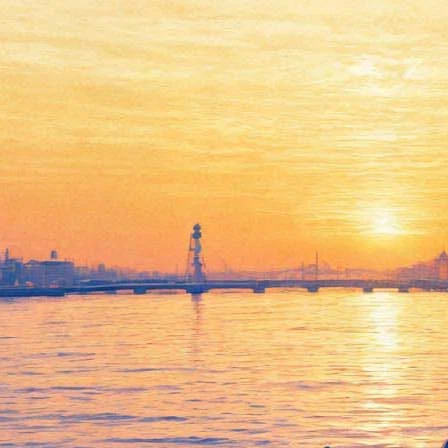
Бэнкси без приглашения
выставился в Венеции, и его
прогнали
22 мая 2019,
20:57
Версия для печати
Самый известный уличный художник — Бэнкси — выставил
свою работу в Венеции во время биеннале современного
искусства. Об этом он рассказал в видеоролике в своем
официальном Instagram-аккаунте.
«Несмотря на то, что (Венецианская биеннале) — крупнейшее
и наиболее престижное событие в мире искусства, по каким-
то причинам меня туда никогда не приглашали», — написал
он.