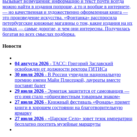
вызывает возмущения: информацию и текст почти всегда
можно найти в издания попроще, а то и вообще в интернете,
— но качественная и художественно оформленная книга —
это произведение искусства. «Фонтанка» расспросила
петербургские книжные магазины о том, какие издания на их
полках — самые дорогие, и чем они интересны. Получилась
богатая во всех смыслах подборка.
Новости
04 августа 2026
- ТАСС: Григорий Заславский
освобожден от должности ректора ГИТИСа
30 июля 2026
- В России учредили национальную
премию имени Майи Плисецкой, лауреаты вместе
поставят балет
29 июля 2026
- Эрмитаж защитится от самозванцев —
его имя стало «общеизвестным товарным знаком»
27 июля 2026
- Книжный фестиваль «Фонарь» примет
книги в хорошем состоянии на благотворительную
ярмарку
27 июля 2026
- «Царское Село» зовет тезок императриц
бесплатно посетить музейные маршруты