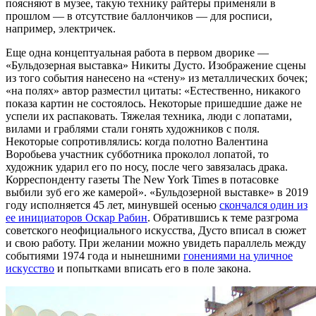
поясняют в музее, такую технику райтеры применяли в
прошлом — в отсутствие баллончиков — для росписи,
например, электричек.
Еще одна концептуальная работа в первом дворике —
«Бульдозерная выставка» Никиты Дусто. Изображение сцены
из того события нанесено на «стену» из металлических бочек;
«на полях» автор разместил цитаты: «Естественно, никакого
показа картин не состоялось. Некоторые пришедшие даже не
успели их распаковать. Тяжелая техника, люди с лопатами,
вилами и граблями стали гонять художников с поля.
Некоторые сопротивлялись: когда полотно Валентина
Воробьева участник субботника проколол лопатой, то
художник ударил его по носу, после чего завязалась драка.
Корреспонденту газеты The New York Times в потасовке
выбили зуб его же камерой». «Бульдозерной выставке» в 2019
году исполняется 45 лет, минувшей осенью
скончался один из
ее инициаторов Оскар Рабин
. Обратившись к теме разгрома
советского неофициального искусства, Дусто вписал в сюжет
и свою работу. При желании можно увидеть параллель между
событиями 1974 года и нынешними
гонениями на уличное
искусство
и попытками вписать его в поле закона.