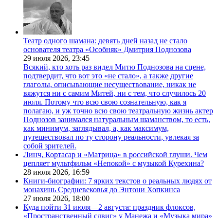
Театр одного шамана: девять дней назад не стало
основателя театра «Особняк» Дмитрия Поднозова
29 июля 2026,
23:45
Всякий, кто хоть раз видел Митю Поднозова на сцене,
подтвердит, что вот это «не стало», а также другие
глаголы, описывающие несуществование, никак не
вяжутся ни с самим Митей, ни с тем, что случилось 20
июля. Потому что всю свою сознательную, как я
полагаю, и уж точно всю свою театральную жизнь актер
Поднозов занимался натуральным шаманством, то есть,
как минимум, заглядывал, а, как максимум,
путешествовал по ту сторону реальности, увлекая за
собой зрителей.
Линч, Кортасар и «Матрица» в российской глуши. Чем
цепляет мультфильм «Непокой» с музыкой Курехина?
28 июля 2026,
16:59
Книги-биографии: 7 ярких текстов о реальных людях от
монахинь Средневековья до Энтони Хопкинса
27 июля 2026,
18:00
Куда пойти 31 июля—2 августа: праздник флоксов,
«Пространственный сдвиг» у Манежа и «Музыка мира»