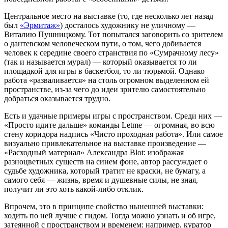
Центральное место на выставке (то, где несколько лет назад
был
«Эрмитаж»
) досталось художнику не уличному —
Виталию Пушницкому. Тот попытался заговорить со зрителем
о дантевском человеческом пути, о том, чего добивается
человек к середине своего странствия по «Сумрачному лесу»
(так и называется мурал) — который оказывается то ли
площадкой для игры в баскетбол, то ли тюрьмой. Однако
работа «разваливается» на столь огромном выделенном ей
пространстве, из-за чего до идеи зрителю самостоятельно
добраться оказывается трудно.
Есть и удачные примеры игры с пространством. Среди них —
«Просто идите дальше» команды Letme — огромная, во всю
стену коридора надпись «Чисто проходная работа». Или самое
визуально привлекательное на выставке произведение —
«Расходный материал» Александра Blot: изображая
разноцветных существ на синем фоне, автор рассуждает о
судьбе художника, который тратит не краски, не бумагу, а
самого себя — жизнь, время и душевные силы, не зная,
получит ли это хоть какой-либо отклик.
Впрочем, это в принципе свойство нынешней выставки:
ходить по ней лучше с гидом. Тогда можно узнать и об игре,
затеянной с пространством и временем: например, куратор