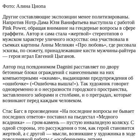
Фото: Алина Циопа
Другие составляющие экспозиции менее политизированы.
Напротив Нотр-Дама Юля Ванифатьева выступила с работой
Pink Power, обращая внимание на гендерные вопросы в сфере
граффити. Автор и сама стала «жертвой» стереотипов о
мужском характере уличного искусства: она участвовала в
съемках картины Анны Меликян «Про любовь», где рисовала
эскизы, по сюжету, принадлежавшие кисти мужчины-райтера
— героя играл Евгений Цыганов.
Автор под псевдонимом Dagnini расставляет по двору
бетонные блоки ограждений с нанесенными на них
компьютерными «окнами», выдающими предупреждения об
«ошибочке» («Ошибочка вышла!»). Так художник говорит
одновременно и о несуразности городского пространства,
заставленного заборами и столбами, и о преградах, которые
возникают перед каждым человеком.
Стас Багс в произведении «На последние вопросы не бывает
последних ответов» поставил на пьедестал «Медного
всадника» — гром-камень — пустую инвалидную коляску. С
одной стороны, это рассуждения о том, как герой становится
жертвой, а с другой — мысли, возникшие у художника в ходе
повседневной работы с «особенными» детьми.