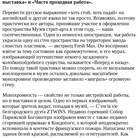
выставка» и «Чисто проходная работа».
Перевести русское выражение «хоть стой, хоть падай» на
английский и другие языки не так просто. Возможно, поэтому
практически все авторы, принявшие участие в оформлении
пространства Музея стрит-арта в этом году, — наши
соотечественники. Один из немногих иностранцев, чья работа
украсила одну из стен пространства на территории завода
слоистых пластиков, — австриец Fresh Max. Он воспринял
взятое за тему состояние как промежуточное, и его мурал,
изображающий путешествие некоего загадочного
колобкопобдобного существа, называется «Вперед и назад».
По поводу такой трактовки можно спорить, но ее визуальным
воплощением в музее остались довольны: масштабное
монохромное произведение заставило «заиграть» огромную
стену.
Монохромность — свойство не только австрийской работы,
но и выставки в целом. Одно из первых изображений,
которые зритель видит, попадая в музей, — C’est la vie
белгородского дуэта ZTWINS. Недавно горевший Собор
Парижской Богоматери изображен вместе с также недавно
сгоревшей церковью в Кондопоге, о которой неоднократно
вспоминали в контексте французского пожара. Написаны эти
здания белой краской, распыляемой из огнетушителей. Как