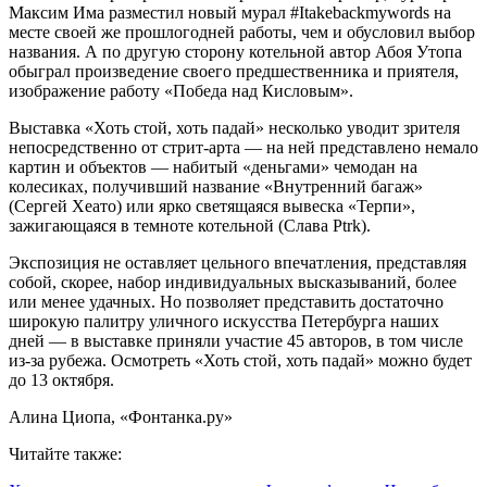
Максим Има разместил новый мурал #Itakebackmywords на
месте своей же прошлогодней работы, чем и обусловил выбор
названия. А по другую сторону котельной автор Абоя Утопа
обыграл произведение своего предшественника и приятеля,
изображение работу «Победа над Кисловым».
Выставка «Хоть стой, хоть падай» несколько уводит зрителя
непосредственно от стрит-арта — на ней представлено немало
картин и объектов — набитый «деньгами» чемодан на
колесиках, получивший название «Внутренний багаж»
(Сергей Хеато) или ярко светящаяся вывеска «Терпи»,
зажигающаяся в темноте котельной (Слава Ptrk).
Экспозиция не оставляет цельного впечатления, представляя
собой, скорее, набор индивидуальных высказываний, более
или менее удачных. Но позволяет представить достаточно
широкую палитру уличного искусства Петербурга наших
дней — в выставке приняли участие 45 авторов, в том числе
из-за рубежа. Осмотреть «Хоть стой, хоть падай» можно будет
до 13 октября.
Алина Циопа, «Фонтанка.ру»
Читайте также: