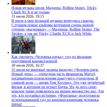
Новая музыка июля: Мадонна, Rolling Stones, Tricky,
Charli XCX и не только
31 июля 2026,
19:15
В июле в мир большой музыки вернулись гранды.
Слушаем новые альбомы ветеранов сцены разной
степени «выдержки» — Мадонны, Rolling Stones, The
Strokes, а так же Tricky, Charlie XCX и Jack White.
Как смотреть «Человека-паука»: гид по фильмам
популярной киновселенной
30 июля 2026,
16:37
31 июля на мировые экраны выходит «Человек-паук:
Новый день» — очередная часть франшизы Marvel,
посвящённая похождениям прыгучего супергероя. В
главной роли — вновь Том Холланд. Это уже четвёртый
фильм, в котором он играет Паука. Но до него сине-
красное трико появлялось на экране множество раз. Для
тех, кто подзабыл историю, «Фонтанка» подготовила
исчерпывающий гид по киновоплощениям человека-
паука!