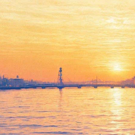
«Хоть стой, хоть падай». На
новой выставке в Музее
стрит-арта появился Нотр-