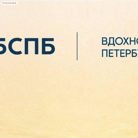
РЕКЛАМА
Афиша Plus
#телегид
Фонтанка.ру
Сегодня:
2026.08.06
16:32
Афиша Plus
кино
спектакли
выставки
концерты
лекции
книги
афиша плюс
новости
+