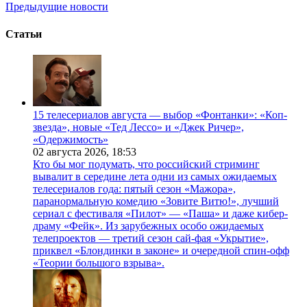
Предыдущие новости
Статьи
15 телесериалов августа — выбор «Фонтанки»: «Коп-
звезда», новые «Тед Лессо» и «Джек Ричер»,
«Одержимость»
02 августа 2026,
18:53
Кто бы мог подумать, что российский стриминг
вывалит в середине лета одни из самых ожидаемых
телесериалов года: пятый сезон «Мажора»,
паранормальную комедию «Зовите Витю!», лучший
сериал с фестиваля «Пилот» — «Паша» и даже кибер-
драму «Фейк». Из зарубежных особо ожидаемых
телепроектов — третий сезон сай-фая «Укрытие»,
приквел «Блондинки в законе» и очередной спин-офф
«Теории большого взрыва».