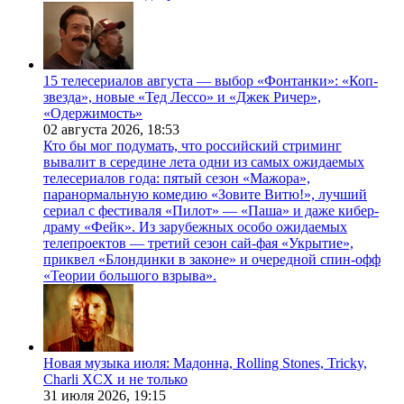
15 телесериалов августа — выбор «Фонтанки»: «Коп-
звезда», новые «Тед Лессо» и «Джек Ричер»,
«Одержимость»
02 августа 2026,
18:53
Кто бы мог подумать, что российский стриминг
вывалит в середине лета одни из самых ожидаемых
телесериалов года: пятый сезон «Мажора»,
паранормальную комедию «Зовите Витю!», лучший
сериал с фестиваля «Пилот» — «Паша» и даже кибер-
драму «Фейк». Из зарубежных особо ожидаемых
телепроектов — третий сезон сай-фая «Укрытие»,
приквел «Блондинки в законе» и очередной спин-офф
«Теории большого взрыва».
Новая музыка июля: Мадонна, Rolling Stones, Tricky,
Charli XCX и не только
31 июля 2026,
19:15