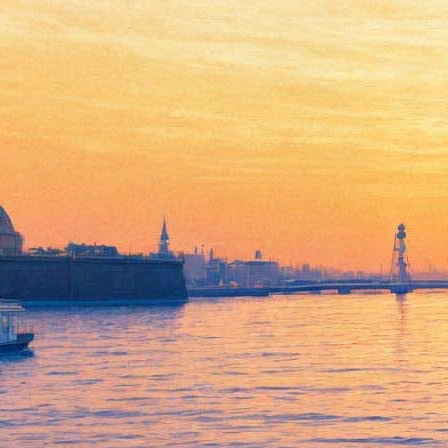
Объявлен актерский состав
нового фильма о Джеймсе
Бонде
25 апреля 2019,
19:40
Версия для печати
Оскароносный
актер Рами Малек (
«Богемская рапсодия»
)
сыграет в новой картине бондианы. Он исполнит роль
главного злодея, сообщили 25 апреля продюсеры и артисты
картины. Они провели трансляцию из «Золотого глаза» —
дома на Ямайке, где писатель Ян Флеминг создал романы о
суперагенте. Раскрылись и другие подробности о ленте,
например, то, что у нее пока нет названия.
Роль Бонда в пятый досталась Дэниэлу Крэйгу. Но не только
он покажется знаком зрителям. Из прошлых фильмов мы