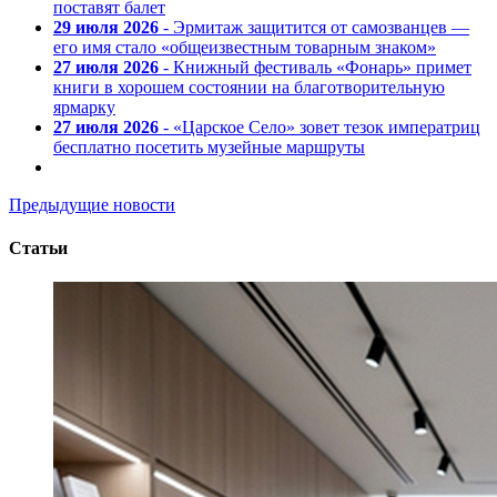
поставят балет
29 июля 2026
- Эрмитаж защитится от самозванцев —
его имя стало «общеизвестным товарным знаком»
27 июля 2026
- Книжный фестиваль «Фонарь» примет
книги в хорошем состоянии на благотворительную
ярмарку
27 июля 2026
- «Царское Село» зовет тезок императриц
бесплатно посетить музейные маршруты
Предыдущие новости
Статьи