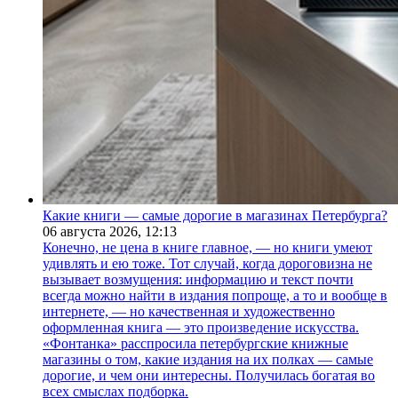
Какие книги — самые дорогие в магазинах Петербурга?
06 августа 2026,
12:13
Конечно, не цена в книге главное, — но книги умеют
удивлять и ею тоже. Тот случай, когда дороговизна не
вызывает возмущения: информацию и текст почти
всегда можно найти в издания попроще, а то и вообще в
интернете, — но качественная и художественно
оформленная книга — это произведение искусства.
«Фонтанка» расспросила петербургские книжные
магазины о том, какие издания на их полках — самые
дорогие, и чем они интересны. Получилась богатая во
всех смыслах подборка.