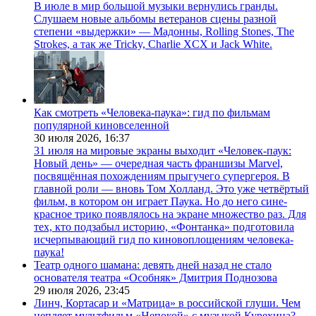
В июле в мир большой музыки вернулись гранды.
Слушаем новые альбомы ветеранов сцены разной
степени «выдержки» — Мадонны, Rolling Stones, The
Strokes, а так же Tricky, Charlie XCX и Jack White.
Как смотреть «Человека-паука»: гид по фильмам
популярной киновселенной
30 июля 2026,
16:37
31 июля на мировые экраны выходит «Человек-паук:
Новый день» — очередная часть франшизы Marvel,
посвящённая похождениям прыгучего супергероя. В
главной роли — вновь Том Холланд. Это уже четвёртый
фильм, в котором он играет Паука. Но до него сине-
красное трико появлялось на экране множество раз. Для
тех, кто подзабыл историю, «Фонтанка» подготовила
исчерпывающий гид по киновоплощениям человека-
паука!
Театр одного шамана: девять дней назад не стало
основателя театра «Особняк» Дмитрия Поднозова
29 июля 2026,
23:45
Линч, Кортасар и «Матрица» в российской глуши. Чем
цепляет мультфильм «Непокой» с музыкой Курехина?