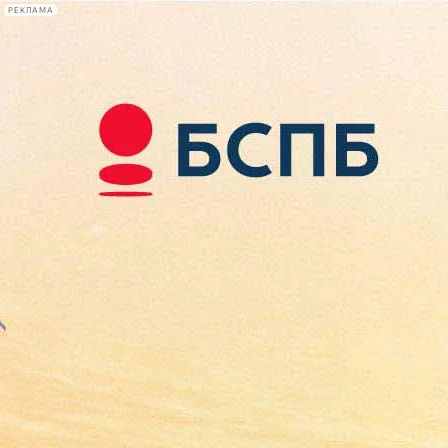
РЕКЛАМА
Афиша Plus
#телегид
Фонтанка.ру
Сегодня:
2026.08.07
10:07
Афиша Plus
кино
спектакли
выставки
концерты
лекции
книги
афиша плюс
новости
+