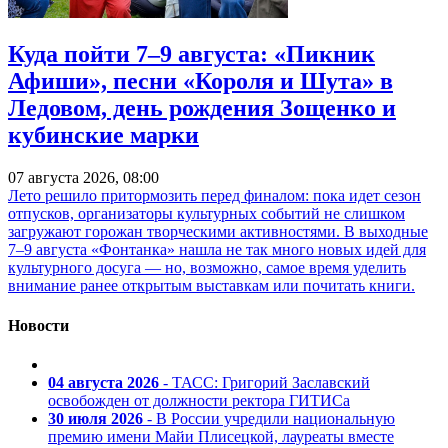
Куда пойти 7–9 августа: «Пикник
Афиши», песни «Короля и Шута» в
Ледовом, день рождения Зощенко и
кубинские марки
07 августа 2026, 08:00
Лето решило притормозить перед финалом: пока идет сезон
отпусков, организаторы культурных событий не слишком
загружают горожан творческими активностями. В выходные
7–9 августа «Фонтанка» нашла не так много новых идей для
культурного досуга — но, возможно, самое время уделить
внимание ранее открытым выставкам или почитать книги.
Новости
04 августа 2026
- ТАСС: Григорий Заславский
освобожден от должности ректора ГИТИСа
30 июля 2026
- В России учредили национальную
премию имени Майи Плисецкой, лауреаты вместе