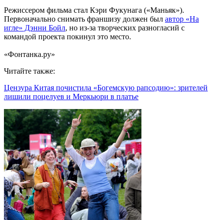
Режиссером фильма стал Кэри Фукунага («Маньяк»).
Первоначально снимать франшизу должен был
автор «На
игле» Дэнни Бойл
, но из-за творческих разногласий с
командой проекта покинул это место.
«Фонтанка.ру»
Читайте также:
Цензура Китая почистила «Богемскую рапсодию»: зрителей
лишили поцелуев и Меркьюри в платье