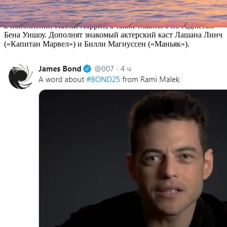
узнаем руководителя MI-6 Рэйфа Файнса, агента ЦРУ
Джеффри Райта, психолога Лею Сейду, секретаря Манипенни
в исполнении Наоми Харрис, а также главного по гаджетам
Бена Уишоу. Дополнят знакомый актерский каст Лашана Линч
(«Капитан Марвел») и Билли Магнуссен («Маньяк»).