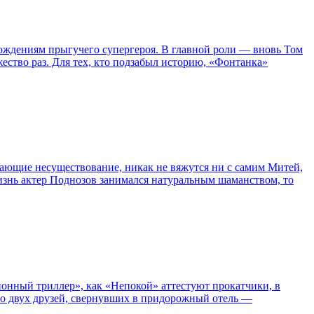
ождениям прыгучего супергероя. В главной роли — вновь Том
жество раз. Для тех, кто подзабыл историю, «Фонтанка»
сывающие несуществование, никак не вяжутся ни с самим Митей,
жизнь актер Поднозов занимался натуральным шаманством, то
нный триллер», как «Непокой» аттестуют прокатчики, в
ро двух друзей, свернувших в придорожный отель —