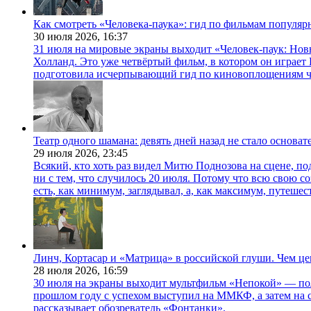
Как смотреть «Человека-паука»: гид по фильмам популя
30 июля 2026,
16:37
31 июля на мировые экраны выходит «Человек-паук: Нов
Холланд. Это уже четвёртый фильм, в котором он играет 
подготовила исчерпывающий гид по киновоплощениям ч
Театр одного шамана: девять дней назад не стало основа
29 июля 2026,
23:45
Всякий, кто хоть раз видел Митю Поднозова на сцене, по
ни с тем, что случилось 20 июля. Потому что всю свою 
есть, как минимум, заглядывал, а, как максимум, путешест
Линч, Кортасар и «Матрица» в российской глуши. Чем ц
28 июля 2026,
16:59
30 июля на экраны выходит мультфильм «Непокой» — по
прошлом году с успехом выступил на ММКФ, а затем на 
рассказывает обозреватель «Фонтанки».