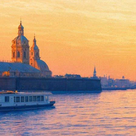
В Петербурге изучат реакцию
23 октября 2018,
19:14
Версия для печати
Как зрители реагируют на современные фильмы о блокаде, изу
Петербурге Алексей Павловский, сообщает пресс-служба учре
Исследование завершится не раньше октября 2019 года, после э
«Тот факт, что только за 2018 год было анонсировано три худо
время. Но самым главным будет исследовать реакцию зрителей 
или противоречивой она может быть в действительности», — ц
Павловский также изучит художественные фильмы о блокаде, с
картин станут частью будущей экспозиции.
Напомним, новый музейно-выставочный комплекс «Оборона и 
вызывает дискуссии, например, пока непонятно, как распреде