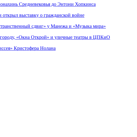
 монахинь Средневековья до Энтони Хопкинса
ии открыл выставку о гражданской войне
странственный сдвиг» у Манежа и «Музыка мира»
 городу, «Окна Открой» и уличные театры в ЦПКиО
диссея» Кристофера Нолана