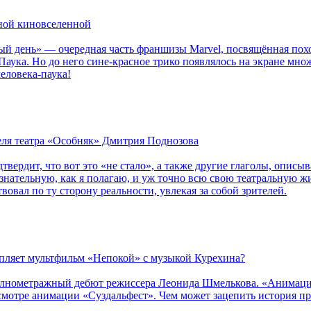
рной киновселенной
ый день» — очередная часть франшизы Marvel, посвящённая пох
Паука. Но до него сине-красное трико появлялось на экране мно
еловека-паука!
теля театра «Особняк» Дмитрия Поднозова
дтвердит, что вот это «не стало», а также другие глаголы, опи
сознательную, как я полагаю, и уж точно всю свою театральную 
вовал по ту сторону реальности, увлекая за собой зрителей.
епляет мультфильм «Непокой» с музыкой Курехина?
лнометражный дебют режиссера Леонида Шмелькова. «Анимацио
смотре анимации «Суздальфест». Чем может зацепить история п