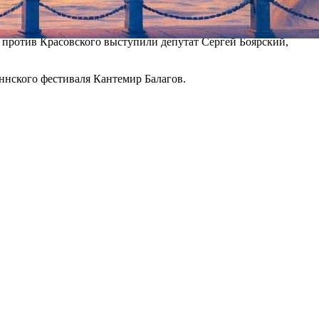
вягинцев
. Картину на эту тему — в духе
«Дюнкерка»
йного отдела» и «След тигра». Но больше всего споров
о против Красовского выступили депутат Сергей Боярский,
ннского фестиваля Кантемир Балагов.