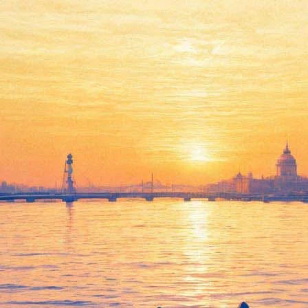
 зрителей на современные фил
чат в новом музее «Оборона и блокада Ленинграда». Статью на 
ждения.
того музей поделится результатами с общественностью.
жественных фильма о блокаде Ленинграда, говорит, что эта тема 
на эти фильмы, чтобы понять, что именно мы ищем и находим в 
итирует музей Алексея Павловского.
озданные послевоенные десятилетия. Это исследование будет п
блокада Ленинграда» построят в Петербурге на Смольной наб
лятся функции с Музеем обороны и блокады в Соляном переулке.