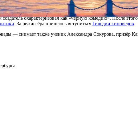
сёр, победитель Венецианского и Каннского фестивалей
Андрей З
авший сериалы «Всегда говори «всегда»», «Опера. Хроники убо
м создатель охарактеризовал как «черную комедию». После этог
олитики
. За режиссёра пришлось вступиться
Гильдии киноведов
.
кады — снимает также ученик Александра Сокурова, призёр Ка
ербурга