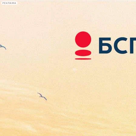
РЕКЛАМА
Афиша Plus
#телегид
Фонтанка.ру
Сегодня:
2026.08.06
07:12
Афиша Plus
кино
спектакли
выставки
концерты
лекции
книги
афиша плюс
новости
+