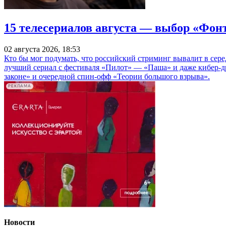
15 телесериалов августа — выбор «Фон
02 августа 2026, 18:53
Кто бы мог подумать, что российский стриминг вывалит в сер
лучший сериал с фестиваля «Пилот» — «Паша» и даже кибер-д
законе» и очередной спин-офф «Теории большого взрыва».
РЕКЛАМА
Новости