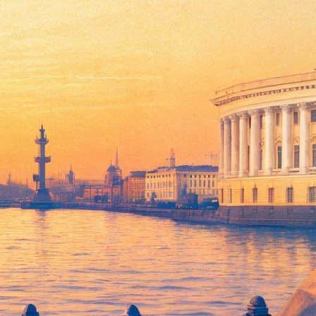
ьмы о блокаде
эту тему напишет сотрудник Европейского университета в
становится для кино не менее популярной, чем в советское
нашей культурной памяти о блокаде, насколько болезненной
рикладным: на его основании музей решит, фрагменты каких
ережной
не раньше 2020 года
. Появление новой площадки