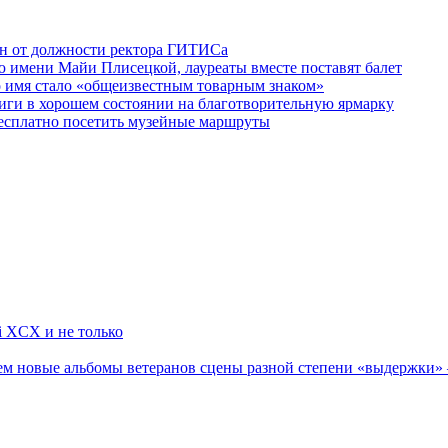
ен от должности ректора ГИТИСа
 имени Майи Плисецкой, лауреаты вместе поставят балет
о имя стало «общеизвестным товарным знаком»
ги в хорошем состоянии на благотворительную ярмарку
бесплатно посетить музейные маршруты
li XCX и не только
новые альбомы ветеранов сцены разной степени «выдержки» — Мад