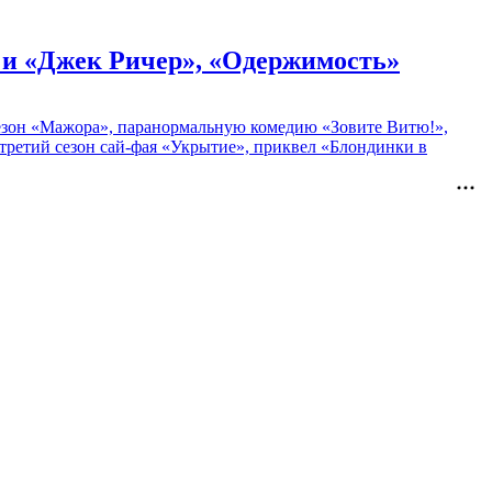
» и «Джек Ричер», «Одержимость»
 сезон «Мажора», паранормальную комедию «Зовите Витю!»,
ретий сезон сай-фая «Укрытие», приквел «Блондинки в