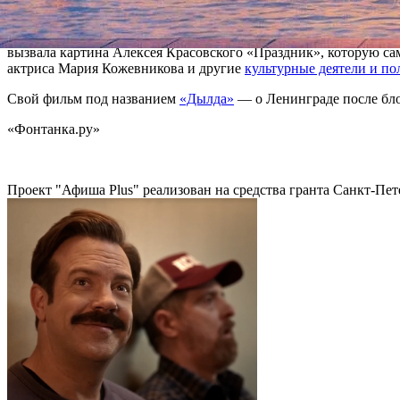
В 2018 году о намерении снять фильм о блокаде заявил режис
Кристофера Нолана
— также анонсировал Алексей Козлов, сним
вызвала картина Алексея Красовского «Праздник», которую са
актриса Мария Кожевникова и другие
культурные деятели и п
Свой фильм под названием
«Дылда»
— о Ленинграде после бло
«Фонтанка.ру»
Проект "Афиша Plus" реализован на средства гранта Санкт-Пет