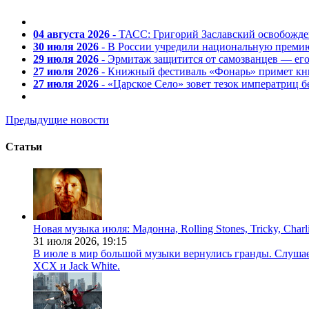
04 августа 2026
- ТАСС: Григорий Заславский освобожд
30 июля 2026
- В России учредили национальную премию
29 июля 2026
- Эрмитаж защитится от самозванцев — ег
27 июля 2026
- Книжный фестиваль «Фонарь» примет кни
27 июля 2026
- «Царское Село» зовет тезок императриц 
Предыдущие новости
Статьи
Новая музыка июля: Мадонна, Rolling Stones, Tricky, Char
31 июля 2026,
19:15
В июле в мир большой музыки вернулись гранды. Слушаем 
XCX и Jack White.