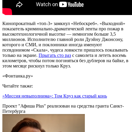
Кинопрокатный «топ-3» замкнул «Небоскреб». «Выходной»
показатель криминально-драматической ленты про пожар в
высокотехнологичной высотке — немногим больше 3,5
миллионов. Исполнителю главной роли Дуэйну Джонсону,
которого и СМИ, и поклонники иногда именуют
псевдонимом «Скала», чудеса ловкости пришлось показывать
только на экране.
Прыгать сто раз
с самолета и лететь восемь
километров, чтобы потом погоняться без дублеров на байке, в
этом месяце рискнул только Круз.
«Фонтанка.ру»
Читайте также:
«Миссия невыполнима»: Том Круз как старый конь
Проект "Афиша Plus" реализован на средства гранта Санкт-
Петербурга