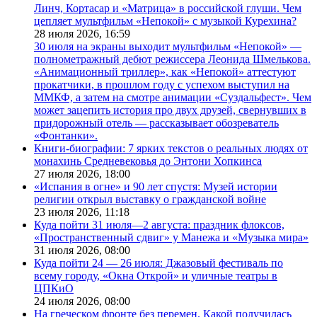
Линч, Кортасар и «Матрица» в российской глуши. Чем
цепляет мультфильм «Непокой» с музыкой Курехина?
28 июля 2026,
16:59
30 июля на экраны выходит мультфильм «Непокой» —
полнометражный дебют режиссера Леонида Шмелькова.
«Анимационный триллер», как «Непокой» аттестуют
прокатчики, в прошлом году с успехом выступил на
ММКФ, а затем на смотре анимации «Суздальфест». Чем
может зацепить история про двух друзей, свернувших в
придорожный отель — рассказывает обозреватель
«Фонтанки».
Книги-биографии: 7 ярких текстов о реальных людях от
монахинь Средневековья до Энтони Хопкинса
27 июля 2026,
18:00
«Испания в огне» и 90 лет спустя: Музей истории
религии открыл выставку о гражданской войне
23 июля 2026,
11:18
Куда пойти 31 июля—2 августа: праздник флоксов,
«Пространственный сдвиг» у Манежа и «Музыка мира»
31 июля 2026,
08:00
Куда пойти 24 — 26 июля: Джазовый фестиваль по
всему городу, «Окна Открой» и уличные театры в
ЦПКиО
24 июля 2026,
08:00
На греческом фронте без перемен. Какой получилась