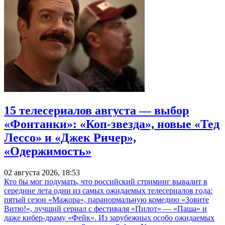
15 телесериалов августа — выбор
«Фонтанки»: «Коп-звезда», новые «Тед
Лессо» и «Джек Ричер»,
«Одержимость»
02 августа 2026, 18:53
Кто бы мог подумать, что российский стриминг вывалит в
середине лета одни из самых ожидаемых телесериалов года:
пятый сезон «Мажора», паранормальную комедию «Зовите
Витю!», лучший сериал с фестиваля «Пилот» — «Паша» и
даже кибер-драму «Фейк». Из зарубежных особо ожидаемых