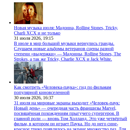
Новая музыка июля: Мадонна, Rolling Stones, Tricky,
Charli XCX и не только
31 июля 2026,
19:15
В июле в мир большой музыки вернулись гранды.
Слушаем новые альбомы ветеранов сцены разной
степени «выдержки» — Мадонны, Rolling Stones, The
Strokes, а так же Tricky, Charlie XCX и Jack White.
Как смотреть «Человека-паука»: гид по фильмам
популярной киновселенной
30 июля 2026,
16:37
31 июля на мировые экраны выходит «Человек-паук:
Новый день» — очередная часть франшизы Marvel,
посвящённая похождениям прыгучего супергероя. В
главной роли — вновь Том Холланд. Это уже четвёртый
фильм, в котором он играет Паука. Но до него сине-
красное трико появлялось на экране множество раз. Для