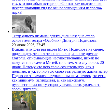
тех, кто подзабыл историю, «Фонтанка» подготовила
исчерпывающий гид по киновоплощениям человека-
паука!
Театр одного шамана: девять дней назад не стало
основателя театра «Особняк» Дмитрия Поднозова
29 июля 2026,
23:45
Всякий, кто хоть раз видел Митю Поднозова на сцене,
подтвердит, что вот это «не стало», а также другие
глаголы, описывающие несуществование, никак не
вяжутся ни с самим Митей, ни с тем, что случилось 20
июля. Потому что всю свою сознательную, как я
полагаю, и уж точно всю свою театральную жизнь актер
Поднозов занимался натуральным шаманством, то есть,
как минимум, заглядывал, а, как максимум,
путешествовал по ту сторону реальности, увлекая за
собой зрителей.