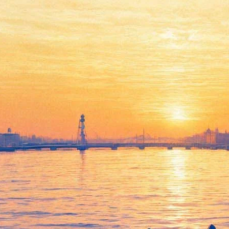
Сто затяжных прыжков с
парашютом вывели Тома
Круза в лидеры кинопроката
30 июля 2018,
17:25
Версия для печати
«Миссия невыполнима: последствия»
, шестая честь франшизы
про агента Итана Ханта, за минувший уик-энд заняла
лидирующее положение в кинопрокате. Картина собрала в
России более 200 миллионов рублей и 660 тысяч зрителей.
Статистику за 26 – 29 июля приводит сайт Единой
федеральной автоматизированной информационной системы
сведений о показах фильмов (
ЕАИС
). Судя по всему, страх за
жизнь Тома Круза, прыгающего из вертолета под напутствие
босса: «Хватит разговоров, увидимся в Париже!», на этой
неделе пересилил желание посмотреть мультяшных