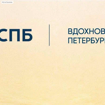
РЕКЛАМА
Афиша Plus
#телегид
Фонтанка.ру
Сегодня:
2026.08.06
07:36
Афиша Plus
кино
спектакли
выставки
концерты
лекции
книги
афиша плюс
новости
+