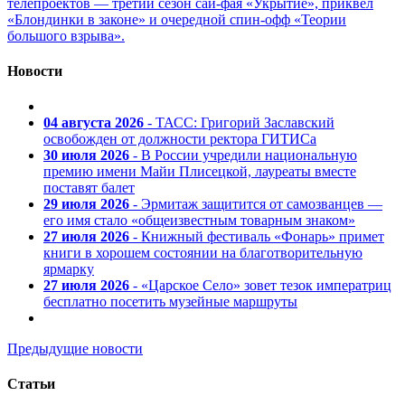
телепроектов — третий сезон сай-фая «Укрытие», приквел
«Блондинки в законе» и очередной спин-офф «Теории
большого взрыва».
Новости
04 августа 2026
- ТАСС: Григорий Заславский
освобожден от должности ректора ГИТИСа
30 июля 2026
- В России учредили национальную
премию имени Майи Плисецкой, лауреаты вместе
поставят балет
29 июля 2026
- Эрмитаж защитится от самозванцев —
его имя стало «общеизвестным товарным знаком»
27 июля 2026
- Книжный фестиваль «Фонарь» примет
книги в хорошем состоянии на благотворительную
ярмарку
27 июля 2026
- «Царское Село» зовет тезок императриц
бесплатно посетить музейные маршруты
Предыдущие новости
Статьи