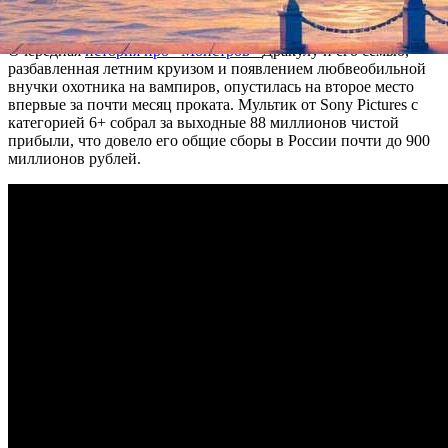
«Монстров на каникулах 3: Море зовет».
Очередная
история про «Монстров»
Дракулу и его семью,
разбавленная летним круизом и появлением любвеобильной
внучки охотника на вампиров, опустилась на второе место
впервые за почти месяц проката. Мультик от Sony Pictures с
категорией 6+ собрал за выходные 88 миллионов чистой
прибыли, что довело его общие сборы в России почти до 900
миллионов рублей.