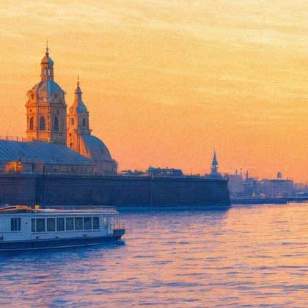
Премия «Русский Букер» не н
16 июля 2018,
19:21
Версия для печати
Старейшая в России литературная премия «Русский Букер» приос
последовать полное закрытие проекта. Такую информацию 16 и
— Что за этим последует? Мы не можем сказать. На этот год Бу
ноябре-декабре, когда окончательно формируются благотворит
И старейшая российская независимая премия окажется в ряду 