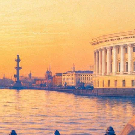
ивает работу
2018 году награду вручать не будут, за этим может
кера».
, — отмечает оргкомитет. — Удастся ли это нам, будет ясно в
ие фонда «Русский Букер» начнет процедуру закрытия премии.
в последние годы прекративших свое существование.