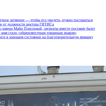
ечное затмение — чтобы его увидеть, нужно постараться
ен от должности ректора ГИТИСа
 имени Майи Плисецкой, лауреаты вместе поставят балет
о имя стало «общеизвестным товарным знаком»
ги в хорошем состоянии на благотворительную ярмарку