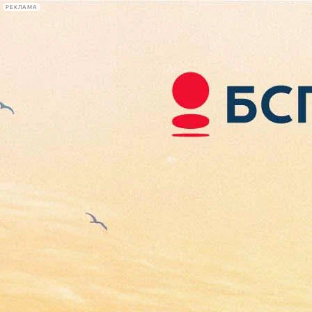
РЕКЛАМА
Афиша Plus
#телегид
Фонтанка.ру
Сегодня:
2026.08.07
17:25
Афиша Plus
кино
спектакли
выставки
концерты
лекции
книги
афиша плюс
новости
+