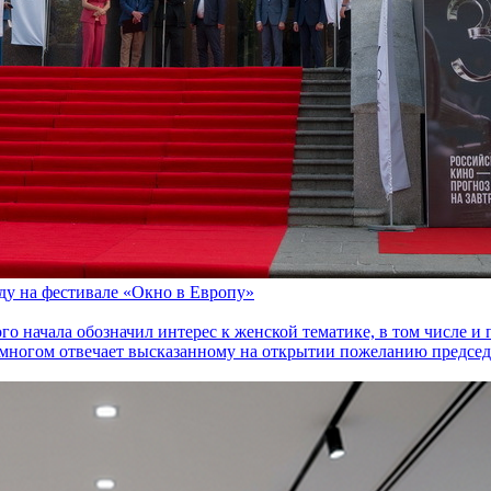
оду на фестивале «Окно в Европу»
го начала обозначил интерес к женской тематике, в том числе 
многом отвечает высказанному на открытии пожеланию председа