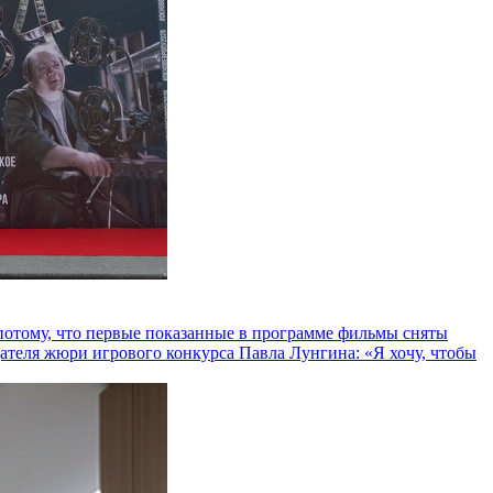
и потому, что первые показанные в программе фильмы сняты
теля жюри игрового конкурса Павла Лунгина: «Я хочу, чтобы