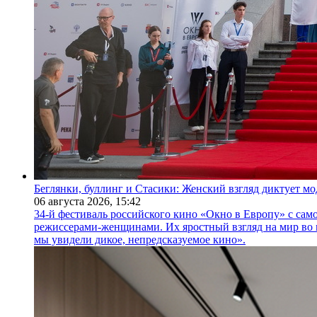
Беглянки, буллинг и Стасики: Женский взгляд диктует м
06 августа 2026,
15:42
34-й фестиваль российского кино «Окно в Европу» с само
режиссерами-женщинами. Их яростный взгляд на мир во 
мы увидели дикое, непредсказуемое кино».