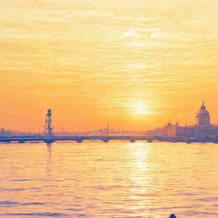
ашла спонсоров и приостанавл
танавливает работу на год из-за недостатка финансирования. В 
юля распространил среди журналистов оргкомитет «Русского Бу
кер берет паузу, не оставляя усилий найти финансовую поддержку
ельные бюджеты компаний на будущий год. Если нет, то правлен
частных культурных инициатив и премий (например,
«Дебют»
), 