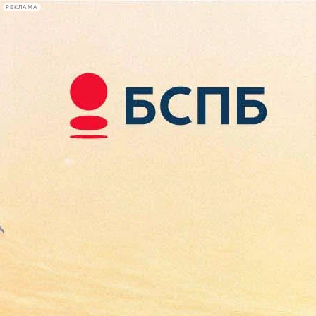
РЕКЛАМА
Афиша Plus
#телегид
Фонтанка.ру
Сегодня:
2026.08.07
08:40
Афиша Plus
кино
спектакли
выставки
концерты
лекции
книги
афиша плюс
новости
+