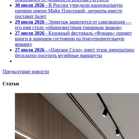
30 июля 2026
- В России учредили национальную
премию имени Майи Плисецкой, лауреаты вместе
поставят балет
29 июля 2026
- Эрмитаж защитится от самозванцев —
его имя стало «общеизвестным товарным знаком»
27 июля 2026
- Книжный фестиваль «Фонарь» примет
книги в хорошем состоянии на благотворительную
ярмарку
27 июля 2026
- «Царское Село» зовет тезок императриц
бесплатно посетить музейные маршруты
Предыдущие новости
Статьи