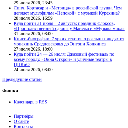
29 июля 2026,
23:45
Линч, Кортасар и «Матрица» в российской глуши. Чем
цепляет мультфильм «Непокой» с музыкой Курехина?
28 июля 2026,
16:59
Куда пойти 31 июля—2 августа: праздник флоксов,
«Пространственный сдвиг» у Манежа и «Музыка мира»
31 июля 2026,
08:00
Книги-биографии: 7 ярких текстов о реальных людях от
монахинь Средневековья до Энтони Хопкинса
27 июля 2026,
18:00
Куда пойти 24 — 26 июля: Джазовый фестиваль по
всему городу, «Окна Открой» и уличные театры в
ЦПКиО
24 июля 2026,
08:00
Предыдущие статьи
Фишки
Календарь в RSS
Партнёры
О сайте
Контакты