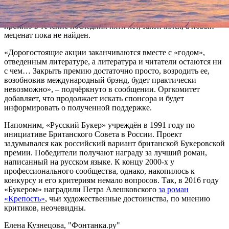
стоит на распутье», – отмечают руководители проекта. Как
поясняют они, договор с банком, который спонсировал
премию в течение последних пяти лет, закончился, а новый
меценат пока не найден.
«Дорогостоящие акции заканчиваются вместе с «годом»,
отведенным литературе, а литература и читатели остаются ни
с чем… Закрыть премию достаточно просто, возродить ее,
возобновив международный брэнд, будет практически
невозможно», – подчёркнуто в сообщении. Оргкомитет
добавляет, что продолжает искать спонсора и будет
информировать о полученной поддержке.
Напомним, «Русский Букер» учреждён в 1991 году по
инициативе Британского Совета в России. Проект
задумывался как российский вариант британской Букеровской
премии. Победители получают награду за лучший роман,
написанный на русском языке. К концу 2000-х у
профессионального сообщества, однако, накопилось к
конкурсу и его критериям немало вопросов. Так, в 2016 году
«Букером» наградили Петра Алешковского
за роман
«Крепость»
, чьи художественные достоинства, по мнению
критиков, неочевидны.
Елена Кузнецова, "Фонтанка.ру"