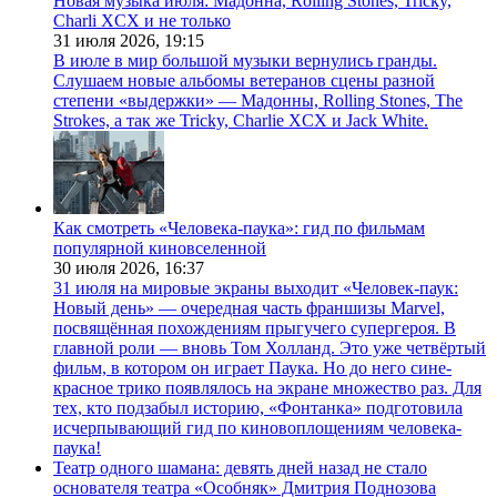
Новая музыка июля: Мадонна, Rolling Stones, Tricky,
Charli XCX и не только
31 июля 2026,
19:15
В июле в мир большой музыки вернулись гранды.
Слушаем новые альбомы ветеранов сцены разной
степени «выдержки» — Мадонны, Rolling Stones, The
Strokes, а так же Tricky, Charlie XCX и Jack White.
Как смотреть «Человека-паука»: гид по фильмам
популярной киновселенной
30 июля 2026,
16:37
31 июля на мировые экраны выходит «Человек-паук:
Новый день» — очередная часть франшизы Marvel,
посвящённая похождениям прыгучего супергероя. В
главной роли — вновь Том Холланд. Это уже четвёртый
фильм, в котором он играет Паука. Но до него сине-
красное трико появлялось на экране множество раз. Для
тех, кто подзабыл историю, «Фонтанка» подготовила
исчерпывающий гид по киновоплощениям человека-
паука!
Театр одного шамана: девять дней назад не стало
основателя театра «Особняк» Дмитрия Поднозова