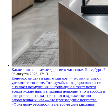
Какие книги — самые дорогие в магазинах Петербурга?
06 августа 2026,
12:13
Конечно, не цена в книге главное, — но книги умеют
удивлять и ею тоже. Тот случай, когда дороговизна не
вызывает возмущения: информацию и текст почти
всегда можно найти в издания попроще, а то и вообще в
интернете, — но качественная и художественно
оформленная книга — это произведение искусства.
«Фонтанка» расспросила петербургские книжные