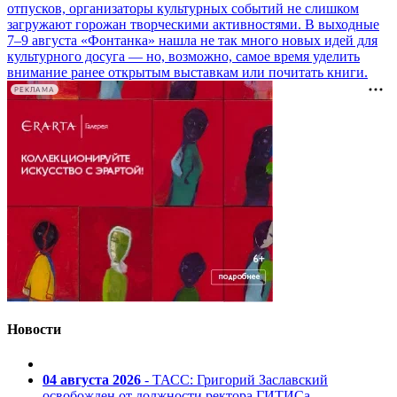
отпусков, организаторы культурных событий не слишком
загружают горожан творческими активностями. В выходные
7–9 августа «Фонтанка» нашла не так много новых идей для
культурного досуга — но, возможно, самое время уделить
внимание ранее открытым выставкам или почитать книги.
РЕКЛАМА
Новости
04 августа 2026
- ТАСС: Григорий Заславский
освобожден от должности ректора ГИТИСа