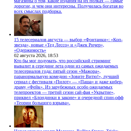
магазины о том, какие издания на их полках — самые
дорогие, и чем они интересны. Получилась богатая во
всех смыслах подборка.
15 телесериалов августа — выбор «Фонтанки»: «Коп-
звезда», новые «Тед Лессо» и «Джек Ричер»,
«Одержимость»
02 августа 2026,
18:53
Кто бы мог подумать, что российский стриминг
вывалит в середине лета одни из самых ожидаемых
телесериалов года: пятый сезон «Мажора»,
паранормальную комедию «Зовите Витю!», лучший
сериал с фестиваля «Пилот» — «Паша» и даже кибер-
драму «Фейк». Из зарубежных особо ожидаемых
телепроектов — третий сезон сай-фая «Укрытие»,
приквел «Блондинки в законе» и очередной спин-офф
«Теории большого взрыва».