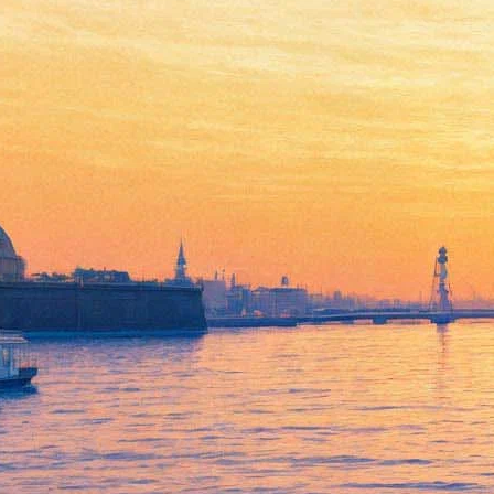
Премия «Русский Букер»
может прекратить
существование
28 марта 2017,
14:11
Версия для печати
В России может прекратить существование литературная
премия «Русский Букер», чьими лауреатами становились
Булат Окуджава, Людмила Улицкая, Елена Чижова, Михаил
Шишкин и другие известные писатели. Оргкомитет
испытывает проблемы с финансированием,
следует из
сообщения
, размещённого на сайте «Букера» 26 марта.
«Наступил март, когда премия «Русский Букер» традиционно
объявляет об условиях конкурса на текущий год, оглашает
состав жюри. Мы этого пока что не сделали, поскольку Букер