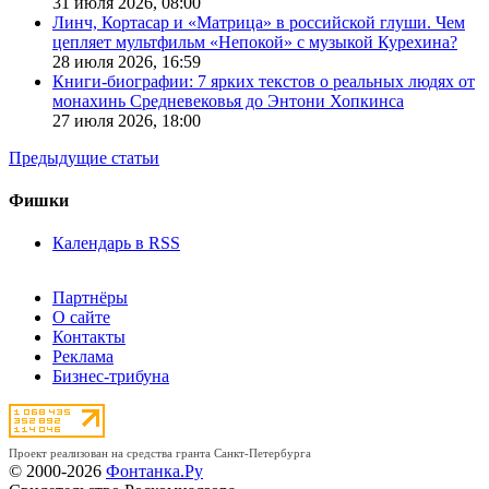
31 июля 2026,
08:00
Линч, Кортасар и «Матрица» в российской глуши. Чем
цепляет мультфильм «Непокой» с музыкой Курехина?
28 июля 2026,
16:59
Книги-биографии: 7 ярких текстов о реальных людях от
монахинь Средневековья до Энтони Хопкинса
27 июля 2026,
18:00
Предыдущие статьи
Фишки
Календарь в RSS
Партнёры
О сайте
Контакты
Реклама
Бизнес-трибуна
Проект реализован на средства гранта Санкт-Петербурга
© 2000-2026
Фонтанка.Ру