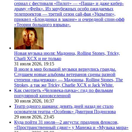
сериал с фестиваля «Пилот» — «Паша» и даже кибер-
драму «Фейк». Из зарубежных особо ожидаемых
телепроектов — третий сезон сай-фая «Укрытие»,
приквел «Блондинки в законе» и очередной спин-офф
«Теории большого взрыва».
Новая музыка июля: Мадонна, Rolling Stones, Tricky,
Charli XCX и не только
31 июля 2026,
19:15
В июле в мир большой музыки вернулись гранды.
Слушаем новые альбомы ветеранов сцены разной
степени «выдержки» — Мадонны, Rolling Stones, The
Strokes, а так же Tricky, Charlie XCX и Jack White.
Как смотреть «Человека-паука»: гид по фильмам
популярной киновселенной
30 июля 2026,
16:37
Театр одного шамана: девять дней назад не стало
основателя театра «Особняк» Дмитрия Поднозова
29 июля 2026,
23:45
Куда пойти 31 июля—2 августа: праздник флоксов,
«Пространственный сдвиг» у Манежа и «Музыка мира»