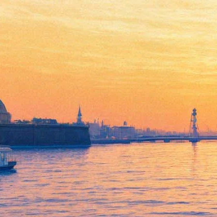
26 июня 2020, пятница
15:45:
В Петербурге откроются зоопарк и ЦПКиО. Некоторых
зверей можно увидеть только в масках
10:27:
«Мы просто оставим это без комментариев». «ДДТ»
выпустили клип о «псарне у трона» и «мертвом человеке»
09:14:
Чем заняться 26-28 июня: «Пикник» и Geek Picnic, онлайн-
выпускной «ВКонтакте» и «Алые паруса», «Сплин» и
«Би-2»
Архив предыдущих материалов