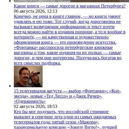
Какие книги — самые дорогие в магазинах Петербурга?
06 августа 2026,
12:13
Конечно, не цена в книге главное, — но книги умеют
удивлять и ею тоже. Тот случай, когда дороговизна не
вызывает возмущения: информацию и текст почти
всегда можно найти в издания попроще, а то и вообще в
интернете, — но качественная и художественно
оформленная книга — это произведение искусства.
«Фонтанка» расспросила петербургские книжные
магазины о том, какие издания на их полках — самые
дорогие, и чем они интересны. Получилась богатая во
всех смыслах подборка.
15 телесериалов августа — выбор «Фонтанки»: «Коп-
звезда», новые «Тед Лессо» и «Джек Ричер»,
«Одержимость»
02 августа 2026,
18:53
Кто бы мог подумать, что российский стриминг
вывалит в середине лета одни из самых ожидаемых
телесериалов года: пятый сезон «Мажора»,
паранормальную комедию «Зовите Витю!», лучший