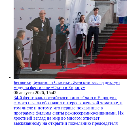
Беглянки, буллинг и Стасики: Женский взгляд диктует
моду на фестивале «Окно в Европу»
06 августа 2026,
15:42
34-й фестиваль российского кино «Окно в Европу» с
самого начала обозначил интерес к женской тематике, в
том числе и потому, что первые показанные в
программе фильмы сняты режиссерами-женщинами. Их
яростный взгляд на мир во многом отвечает
высказанному на открытии пожеланию председателя