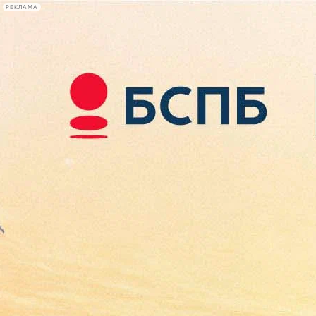
РЕКЛАМА
Афиша Plus
#телегид
Фонтанка.ру
Сегодня:
2026.08.08
10:48
Афиша Plus
кино
спектакли
выставки
концерты
лекции
книги
афиша плюс
новости
+