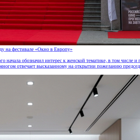
оду на фестивале «Окно в Европу»
го начала обозначил интерес к женской тематике, в том числе 
многом отвечает высказанному на открытии пожеланию председа