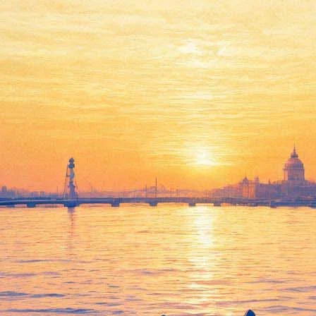
бом. Пластинка содержит отс
а вышел 15 ноября. Релиз получил название «Край» и доступен
рошлую запись,
вышедший в апреле 2018-го «442»
, критики назы
 получились как раз агрессивными: это уже выходившая синглом
го же цветка/Поросшего злобой алой печалью детского сердца»)