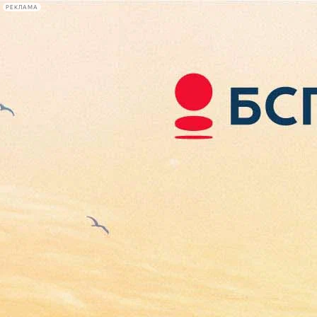
РЕКЛАМА
Афиша Plus
#телегид
Фонтанка.ру
Сегодня:
2026.08.07
19:34
Афиша Plus
кино
спектакли
выставки
концерты
лекции
книги
афиша плюс
новости
+