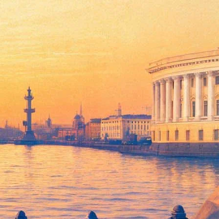
ылки к школьным расстрелам
 на всех цифровых платформах.
вали самой злой и политизированной работой артиста, то
 «J2000.0» и содержащая отсылки к школьным расстрелам
 «JOY STICK».