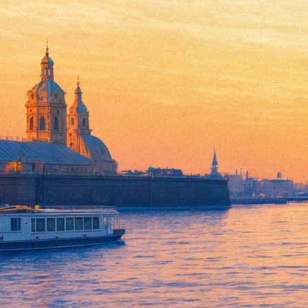
У Дельфина вышел новый аль
15 ноября 2019,
13:11
Версия для печати
Новый альбом российского альтернативного музыканта Дельфин
«Край» — одиннадцатый по счёту альбом Дельфина. И если п
«Край» звучит более лично, камерно. Лучшие песни, впрочем,
(«Наши дома в электронном огне, мы — звёзды кровопролитий
Память сложится на холод курка/«Мы все лепестки одного и то