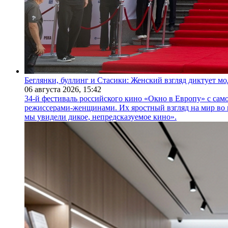
Беглянки, буллинг и Стасики: Женский взгляд диктует м
06 августа 2026,
15:42
34-й фестиваль российского кино «Окно в Европу» с само
режиссерами-женщинами. Их яростный взгляд на мир во 
мы увидели дикое, непредсказуемое кино».