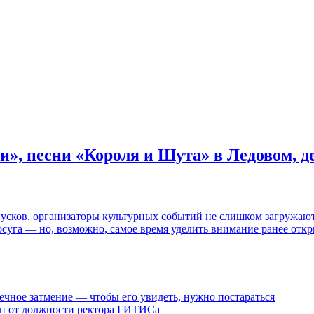
и», песни «Короля и Шута» в Ледовом, 
пусков, организаторы культурных событий не слишком загружаю
осуга — но, возможно, самое время уделить внимание ранее отк
ечное затмение — чтобы его увидеть, нужно постараться
ен от должности ректора ГИТИСа