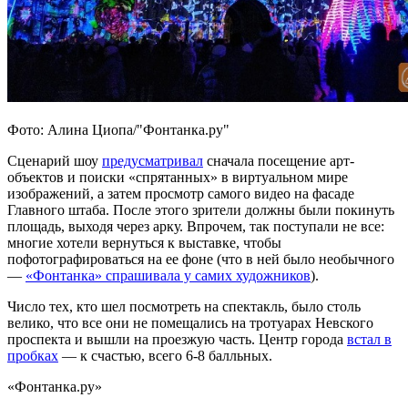
Фото: Алина Циопа/"Фонтанка.ру"
Сценарий шоу
предусматривал
сначала посещение арт-
объектов и поиски «спрятанных» в виртуальном мире
изображений, а затем просмотр самого видео на фасаде
Главного штаба. После этого зрители должны были покинуть
площадь, выходя через арку. Впрочем, так поступали не все:
многие хотели вернуться к выставке, чтобы
пофотографироваться на ее фоне (что в ней было необычного
—
«Фонтанка» спрашивала у самих художников
).
Число тех, кто шел посмотреть на спектакль, было столь
велико, что все они не помещались на тротуарах Невского
проспекта и вышли на проезжую часть. Центр города
встал в
пробках
— к счастью, всего 6-8 балльных.
«Фонтанка.ру»