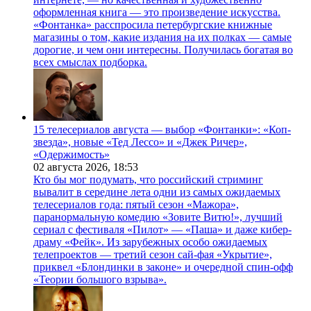
оформленная книга — это произведение искусства.
«Фонтанка» расспросила петербургские книжные
магазины о том, какие издания на их полках — самые
дорогие, и чем они интересны. Получилась богатая во
всех смыслах подборка.
15 телесериалов августа — выбор «Фонтанки»: «Коп-
звезда», новые «Тед Лессо» и «Джек Ричер»,
«Одержимость»
02 августа 2026,
18:53
Кто бы мог подумать, что российский стриминг
вывалит в середине лета одни из самых ожидаемых
телесериалов года: пятый сезон «Мажора»,
паранормальную комедию «Зовите Витю!», лучший
сериал с фестиваля «Пилот» — «Паша» и даже кибер-
драму «Фейк». Из зарубежных особо ожидаемых
телепроектов — третий сезон сай-фая «Укрытие»,
приквел «Блондинки в законе» и очередной спин-офф
«Теории большого взрыва».