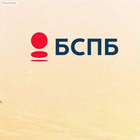
РЕКЛАМА
Афиша Plus
#телегид
Фонтанка.ру
Сегодня:
2026.08.09
14:13
Афиша Plus
кино
спектакли
выставки
концерты
лекции
книги
афиша плюс
новости
+