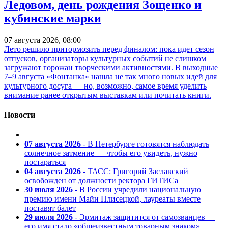
Ледовом, день рождения Зощенко и
кубинские марки
07 августа 2026, 08:00
Лето решило притормозить перед финалом: пока идет сезон
отпусков, организаторы культурных событий не слишком
загружают горожан творческими активностями. В выходные
7–9 августа «Фонтанка» нашла не так много новых идей для
культурного досуга — но, возможно, самое время уделить
внимание ранее открытым выставкам или почитать книги.
Новости
07 августа 2026
- В Петербурге готовятся наблюдать
солнечное затмение — чтобы его увидеть, нужно
постараться
04 августа 2026
- ТАСС: Григорий Заславский
освобожден от должности ректора ГИТИСа
30 июля 2026
- В России учредили национальную
премию имени Майи Плисецкой, лауреаты вместе
поставят балет
29 июля 2026
- Эрмитаж защитится от самозванцев —
его имя стало «общеизвестным товарным знаком»