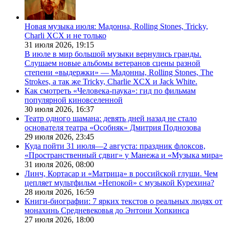
Новая музыка июля: Мадонна, Rolling Stones, Tricky,
Charli XCX и не только
31 июля 2026,
19:15
В июле в мир большой музыки вернулись гранды.
Слушаем новые альбомы ветеранов сцены разной
степени «выдержки» — Мадонны, Rolling Stones, The
Strokes, а так же Tricky, Charlie XCX и Jack White.
Как смотреть «Человека-паука»: гид по фильмам
популярной киновселенной
30 июля 2026,
16:37
Театр одного шамана: девять дней назад не стало
основателя театра «Особняк» Дмитрия Поднозова
29 июля 2026,
23:45
Куда пойти 31 июля—2 августа: праздник флоксов,
«Пространственный сдвиг» у Манежа и «Музыка мира»
31 июля 2026,
08:00
Линч, Кортасар и «Матрица» в российской глуши. Чем
цепляет мультфильм «Непокой» с музыкой Курехина?
28 июля 2026,
16:59
Книги-биографии: 7 ярких текстов о реальных людях от
монахинь Средневековья до Энтони Хопкинса
27 июля 2026,
18:00