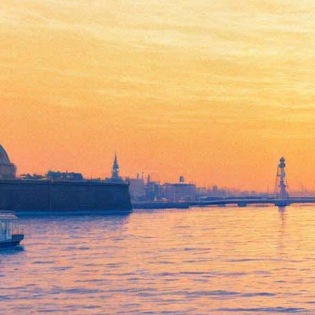
Число зрителей фестиваля
света на Дворцовой втрое
превысило «стадионный»
рекорд Шнурова
04 ноября 2019,
17:56
Версия для печати
Зрителями фестиваля «Чудо света», прошедшего 2-3 ноября в
Петербурге, стали 200 тысяч человек. Такие данные
«Фонтанке» предоставили организаторы мероприятия. Для
сравнения: рекордный
концерт группы «Ленинград» на
стадионе «Газпром Арена»
собрал 67 тысяч человек.
Мэппинг-шоу с показом световых инсталляций и
дополненной реальностью демонстрировали на главной