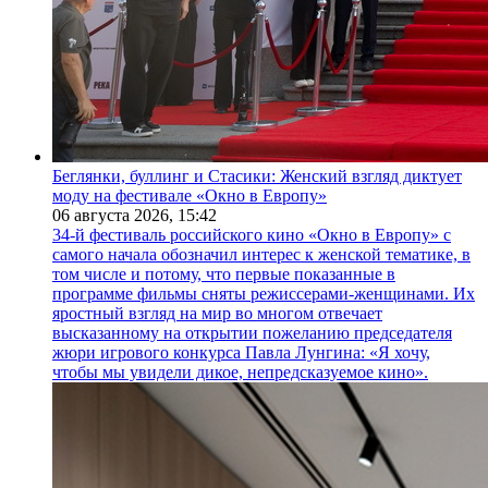
Беглянки, буллинг и Стасики: Женский взгляд диктует
моду на фестивале «Окно в Европу»
06 августа 2026,
15:42
34-й фестиваль российского кино «Окно в Европу» с
самого начала обозначил интерес к женской тематике, в
том числе и потому, что первые показанные в
программе фильмы сняты режиссерами-женщинами. Их
яростный взгляд на мир во многом отвечает
высказанному на открытии пожеланию председателя
жюри игрового конкурса Павла Лунгина: «Я хочу,
чтобы мы увидели дикое, непредсказуемое кино».