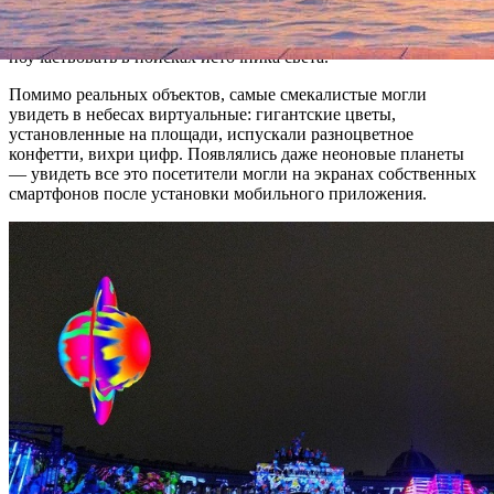
площади города два вечера подряд. Зрители могли
почувствовать себя игроками компьютерных игр и
поучаствовать в поисках источника света.
Помимо реальных объектов, самые смекалистые могли
увидеть в небесах виртуальные: гигантские цветы,
установленные на площади, испускали разноцветное
конфетти, вихри цифр. Появлялись даже неоновые планеты
— увидеть все это посетители могли на экранах собственных
смартфонов после установки мобильного приложения.