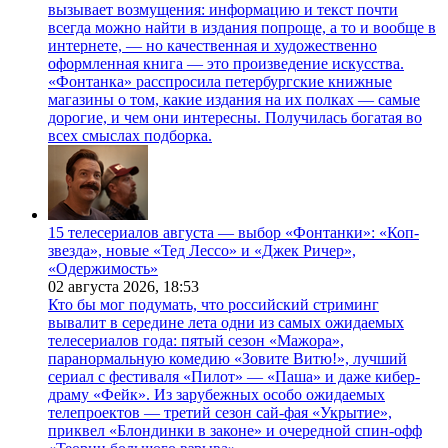
вызывает возмущения: информацию и текст почти
всегда можно найти в издания попроще, а то и вообще в
интернете, — но качественная и художественно
оформленная книга — это произведение искусства.
«Фонтанка» расспросила петербургские книжные
магазины о том, какие издания на их полках — самые
дорогие, и чем они интересны. Получилась богатая во
всех смыслах подборка.
15 телесериалов августа — выбор «Фонтанки»: «Коп-
звезда», новые «Тед Лессо» и «Джек Ричер»,
«Одержимость»
02 августа 2026,
18:53
Кто бы мог подумать, что российский стриминг
вывалит в середине лета одни из самых ожидаемых
телесериалов года: пятый сезон «Мажора»,
паранормальную комедию «Зовите Витю!», лучший
сериал с фестиваля «Пилот» — «Паша» и даже кибер-
драму «Фейк». Из зарубежных особо ожидаемых
телепроектов — третий сезон сай-фая «Укрытие»,
приквел «Блондинки в законе» и очередной спин-офф