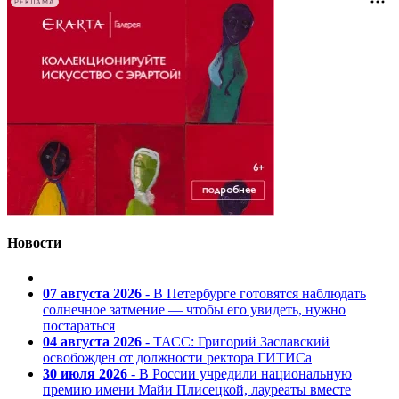
РЕКЛАМА
Новости
07 августа 2026
- В Петербурге готовятся наблюдать
солнечное затмение — чтобы его увидеть, нужно
постараться
04 августа 2026
- ТАСС: Григорий Заславский
освобожден от должности ректора ГИТИСа
30 июля 2026
- В России учредили национальную
премию имени Майи Плисецкой, лауреаты вместе