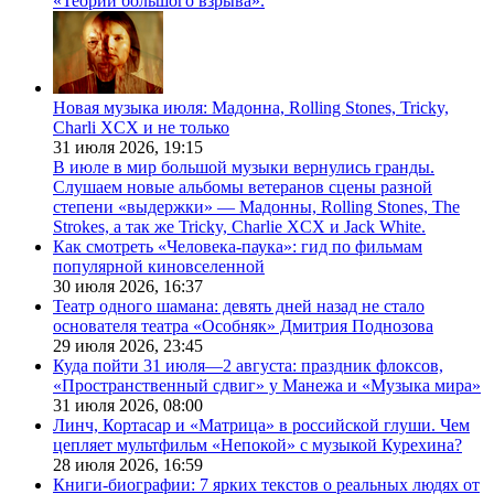
«Теории большого взрыва».
Новая музыка июля: Мадонна, Rolling Stones, Tricky,
Charli XCX и не только
31 июля 2026,
19:15
В июле в мир большой музыки вернулись гранды.
Слушаем новые альбомы ветеранов сцены разной
степени «выдержки» — Мадонны, Rolling Stones, The
Strokes, а так же Tricky, Charlie XCX и Jack White.
Как смотреть «Человека-паука»: гид по фильмам
популярной киновселенной
30 июля 2026,
16:37
Театр одного шамана: девять дней назад не стало
основателя театра «Особняк» Дмитрия Поднозова
29 июля 2026,
23:45
Куда пойти 31 июля—2 августа: праздник флоксов,
«Пространственный сдвиг» у Манежа и «Музыка мира»
31 июля 2026,
08:00
Линч, Кортасар и «Матрица» в российской глуши. Чем
цепляет мультфильм «Непокой» с музыкой Курехина?
28 июля 2026,
16:59
Книги-биографии: 7 ярких текстов о реальных людях от