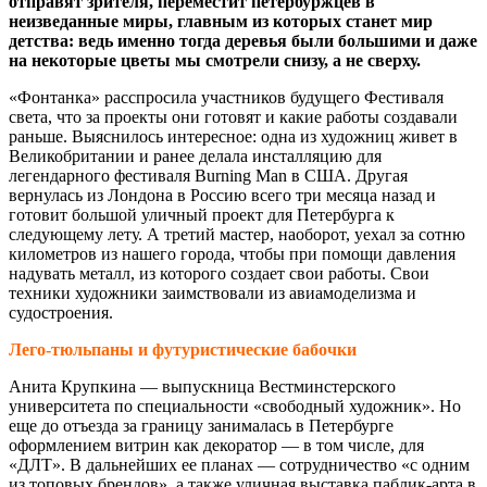
отправят зрителя, переместит петербуржцев в
неизведанные миры, главным из которых станет мир
детства: ведь именно тогда деревья были большими и даже
на некоторые цветы мы смотрели снизу, а не сверху.
«Фонтанка» расспросила участников будущего Фестиваля
света, что за проекты они готовят и какие работы создавали
раньше. Выяснилось интересное: одна из художниц живет в
Великобритании и ранее делала инсталляцию для
легендарного фестиваля Burning Man в США. Другая
вернулась из Лондона в Россию всего три месяца назад и
готовит большой уличный проект для Петербурга к
следующему лету. А третий мастер, наоборот, уехал за сотню
километров из нашего города, чтобы при помощи давления
надувать металл, из которого создает свои работы. Свои
техники художники заимствовали из авиамоделизма и
судостроения.
Лего-тюльпаны и футуристические бабочки
Анита Крупкина — выпускница Вестминстерского
университета по специальности «свободный художник». Но
еще до отъезда за границу занималась в Петербурге
оформлением витрин как декоратор — в том числе, для
«ДЛТ». В дальнейших ее планах — сотрудничество «с одним
из топовых брендов», а также уличная выставка паблик-арта в