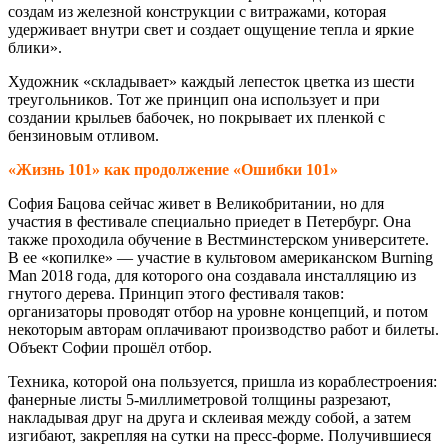
создам из железной конструкции с витражами, которая
удерживает внутри свет и создает ощущение тепла и яркие
блики».
Художник «складывает» каждый лепесток цветка из шести
треугольников. Тот же принцип она использует и при
создании крыльев бабочек, но покрывает их пленкой с
бензиновым отливом.
«Жизнь 101» как продолжение «Ошибки 101»
София Бацова сейчас живет в Великобритании, но для
участия в фестивале специально приедет в Петербург. Она
также проходила обучение в Вестминстерском университете.
В ее «копилке» — участие в культовом американском Burning
Man 2018 года, для которого она создавала инсталляцию из
гнутого дерева. Принцип этого фестиваля таков:
организаторы проводят отбор на уровне концепций, и потом
некоторым авторам оплачивают производство работ и билеты.
Объект Софии прошёл отбор.
Техника, которой она пользуется, пришла из кораблестроения:
фанерные листы 5-миллиметровой толщины разрезают,
накладывая друг на друга и склеивая между собой, а затем
изгибают, закрепляя на сутки на пресс-форме. Получившиеся