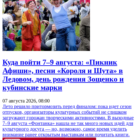
Куда пойти 7–9 августа: «Пикник
Афиши», песни «Короля и Шута» в
Ледовом, день рождения Зощенко и
кубинские марки
07 августа 2026, 08:00
Лето решило притормозить перед финалом: пока идет сезон
отпусков, организаторы культурных событий не слишком
загружают горожан творческими активностями. В выходные
7–9 августа «Фонтанка» нашла не так много новых идей для
культурного досуга — но, возможно, самое время уделить
внимание ранее открытым выставкам или почитать книги.