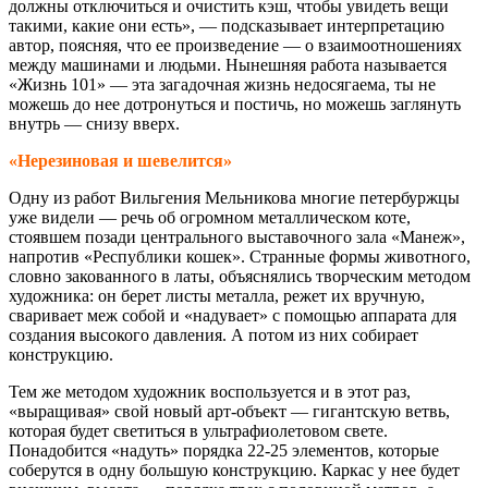
должны отключиться и очистить кэш, чтобы увидеть вещи
такими, какие они есть», — подсказывает интерпретацию
автор, поясняя, что ее произведение — о взаимоотношениях
между машинами и людьми. Нынешняя работа называется
«Жизнь 101» — эта загадочная жизнь недосягаема, ты не
можешь до нее дотронуться и постичь, но можешь заглянуть
внутрь — снизу вверх.
«Нерезиновая и шевелится»
Одну из работ Вильгения Мельникова многие петербуржцы
уже видели — речь об огромном металлическом коте,
стоявшем позади центрального выставочного зала «Манеж»,
напротив «Республики кошек». Странные формы животного,
словно закованного в латы, объяснялись творческим методом
художника: он берет листы металла, режет их вручную,
сваривает меж собой и «надувает» с помощью аппарата для
создания высокого давления. А потом из них собирает
конструкцию.
Тем же методом художник воспользуется и в этот раз,
«выращивая» свой новый арт-объект — гигантскую ветвь,
которая будет светиться в ультрафиолетовом свете.
Понадобится «надуть» порядка 22-25 элементов, которые
соберутся в одну большую конструкцию. Каркас у нее будет