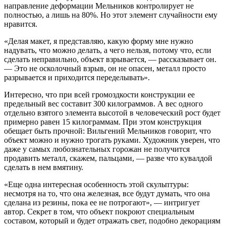
направление деформации Мельников контролирует не
полностью, а лишь на 80%. Но этот элемент случайности ему
нравится.
«Делая макет, я представляю, какую форму мне нужно
надувать, что можно делать, а чего нельзя, потому что, если
сделать неправильно, объект взрывается, — рассказывает он.
— Это не осколочный взрыв, он не опасен, металл просто
разрывается и приходится переделывать».
Интересно, что при всей громоздкости конструкции ее
предельный вес составит 300 килограммов. А вес одного
отдельно взятого элемента высотой в человеческий рост будет
примерно равен 15 килограммам. При этом конструкция
обещает быть прочной: Вильгений Мельников говорит, что
объект можно и нужно трогать руками. Художник уверен, что
даже у самых любознательных горожан не получится
продавить металл, скажем, пальцами, — разве что кувалдой
сделать в нем вмятину.
«Еще одна интересная особенность этой скульптуры:
несмотря на то, что она железная, все будут думать, что она
сделана из резины, пока ее не потрогают», — интригует
автор. Секрет в том, что объект покроют специальным
составом, который и будет отражать свет, подобно декорациям