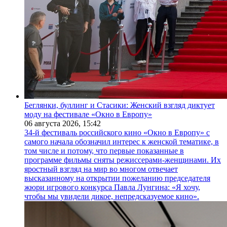
Беглянки, буллинг и Стасики: Женский взгляд диктует
моду на фестивале «Окно в Европу»
06 августа 2026,
15:42
34-й фестиваль российского кино «Окно в Европу» с
самого начала обозначил интерес к женской тематике, в
том числе и потому, что первые показанные в
программе фильмы сняты режиссерами-женщинами. Их
яростный взгляд на мир во многом отвечает
высказанному на открытии пожеланию председателя
жюри игрового конкурса Павла Лунгина: «Я хочу,
чтобы мы увидели дикое, непредсказуемое кино».