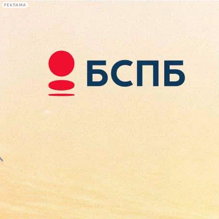
РЕКЛАМА
Афиша Plus
#телегид
Фонтанка.ру
Сегодня:
2026.08.08
08:24
Афиша Plus
кино
спектакли
выставки
концерты
лекции
книги
афиша плюс
новости
+