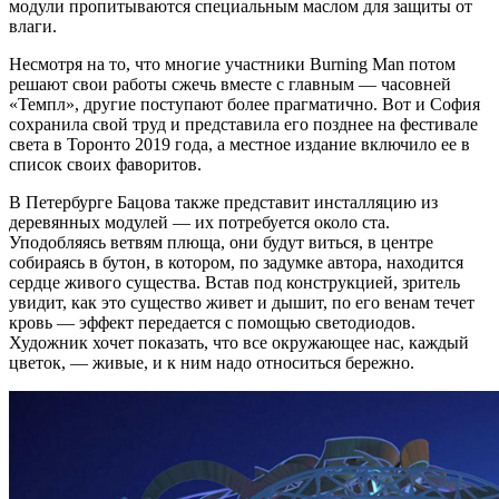
модули пропитываются специальным маслом для защиты от
влаги.
Несмотря на то, что многие участники Burning Man потом
решают свои работы сжечь вместе с главным — часовней
«Темпл», другие поступают более прагматично. Вот и София
сохранила свой труд и представила его позднее на фестивале
света в Торонто 2019 года, а местное издание включило ее в
список своих фаворитов.
В Петербурге Бацова также представит инсталляцию из
деревянных модулей — их потребуется около ста.
Уподобляясь ветвям плюща, они будут виться, в центре
собираясь в бутон, в котором, по задумке автора, находится
сердце живого существа. Встав под конструкцией, зритель
увидит, как это существо живет и дышит, по его венам течет
кровь — эффект передается с помощью светодиодов.
Художник хочет показать, что все окружающее нас, каждый
цветок, — живые, и к ним надо относиться бережно.