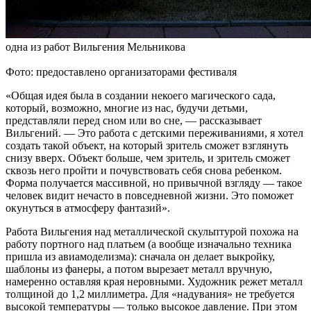
одна из работ Вильгения Мельникова
Фото: предоставлено организаторами фестиваля
«Общая идея была в создании некоего магического сада,
который, возможно, многие из нас, будучи детьми,
представляли перед сном или во сне, — рассказывает
Вильгений. — Это работа с детскими переживаниями, я хотел
создать такой объект, на который зритель сможет взглянуть
снизу вверх. Объект больше, чем зритель, и зритель сможет
сквозь него пройти и почувствовать себя снова ребенком.
Форма получается массивной, но привычной взгляду — такое
человек видит нечасто в повседневной жизни. Это поможет
окунуться в атмосферу фантазий».
Работа Вильгения над металлической скульптурой похожа на
работу портного над платьем (а вообще изначально техника
пришла из авиамоделизма): сначала он делает выкройку,
шаблоны из фанеры, а потом вырезает металл вручную,
намеренно оставляя края неровными. Художник режет металл
толщиной до 1,2 миллиметра. Для «надувания» не требуется
высокой температуры — только высокое давление. При этом