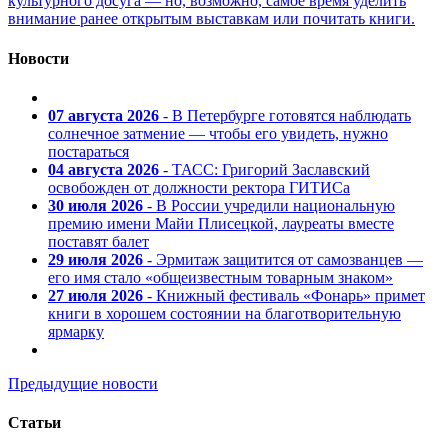
культурного досуга — но, возможно, самое время уделить
внимание ранее открытым выставкам или почитать книги.
Новости
07 августа 2026
- В Петербурге готовятся наблюдать
солнечное затмение — чтобы его увидеть, нужно
постараться
04 августа 2026
- ТАСС: Григорий Заславский
освобожден от должности ректора ГИТИСа
30 июля 2026
- В России учредили национальную
премию имени Майи Плисецкой, лауреаты вместе
поставят балет
29 июля 2026
- Эрмитаж защитится от самозванцев —
его имя стало «общеизвестным товарным знаком»
27 июля 2026
- Книжный фестиваль «Фонарь» примет
книги в хорошем состоянии на благотворительную
ярмарку
Предыдущие новости
Статьи