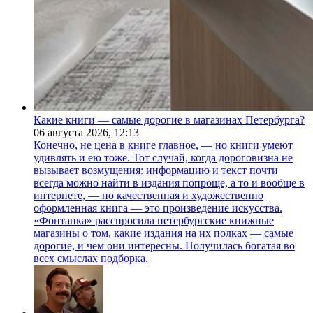
Какие книги — самые дорогие в магазинах Петербурга?
06 августа 2026,
12:13
Конечно, не цена в книге главное, — но книги умеют
удивлять и ею тоже. Тот случай, когда дороговизна не
вызывает возмущения: информацию и текст почти
всегда можно найти в издания попроще, а то и вообще в
интернете, — но качественная и художественно
оформленная книга — это произведение искусства.
«Фонтанка» расспросила петербургские книжные
магазины о том, какие издания на их полках — самые
дорогие, и чем они интересны. Получилась богатая во
всех смыслах подборка.