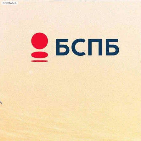
РЕКЛАМА
Афиша Plus
#телегид
Фонтанка.ру
Сегодня:
2026.08.09
02:52
Афиша Plus
кино
спектакли
выставки
концерты
лекции
книги
афиша плюс
новости
+