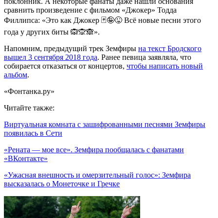
поклонник. А некоторые фанаты даже нашли основания
сравнить произведение с фильмом «Джокер» Тодда
Филлипса: «Это как Джокер 🃏🤪😜 Всё новые песни этого
года у других биты 🙉🙊🙈».
Напомним, предыдущий трек Земфиры
на текст Бродского
вышел 3 сентября 2018 года
. Ранее певица заявляла, что
собирается отказаться от концертов,
чтобы написать новый
альбом
.
«Фонтанка.ру»
Читайте также:
Виртуальная комната с зашифрованными песнями Земфиры
появилась в Сети
«Рената — мое все». Земфира пообщалась с фанатами
«ВКонтакте»
«Ужасная внешность и омерзительный голос»: Земфира
высказалась о Монеточке и Гречке