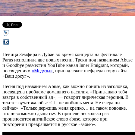
03 ноября 2019,
11:12
Версия для печати
Певица Земфира в Дубае во время концерта на фестивале
Parus исполнила две новых песни. Треки под названием Abuse
и Goodbye разместил YouTube-канал Inner Emigrant, который,
по сведениям
«Медузы»
, принадлежит шеф-редактору сайта
«Ваш досуг».
Песня под названием Abuse, как можно понять из заголовка,
посвящена проблеме домашнего насилия. «Приглашаю тебя
завтра в собственный ад», — говорит лирическая героиня. В
тексте звучат жалобы: «Ты не любишь меня. Не вчера ни
сейчас», «Только держишь меня крепко… на таком поводке,
что невозможно дышать». В припеве несколько раз
произносится английское слово abuse, которое при
повторении превращается в русское «забью».