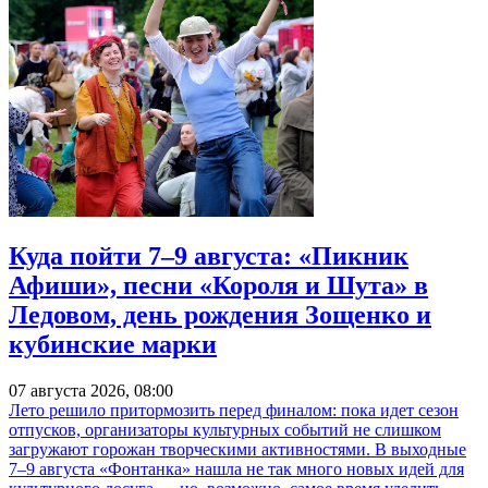
Куда пойти 7–9 августа: «Пикник
Афиши», песни «Короля и Шута» в
Ледовом, день рождения Зощенко и
кубинские марки
07 августа 2026, 08:00
Лето решило притормозить перед финалом: пока идет сезон
отпусков, организаторы культурных событий не слишком
загружают горожан творческими активностями. В выходные
7–9 августа «Фонтанка» нашла не так много новых идей для