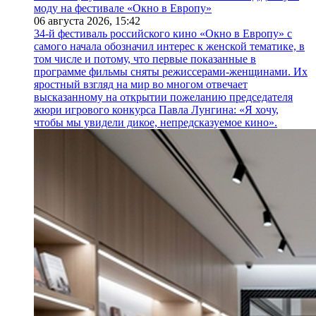
моду на фестивале «Окно в Европу»
06 августа 2026,
15:42
34-й фестиваль российского кино «Окно в Европу» с
самого начала обозначил интерес к женской тематике, в
том числе и потому, что первые показанные в
программе фильмы сняты режиссерами-женщинами. Их
яростный взгляд на мир во многом отвечает
высказанному на открытии пожеланию председателя
жюри игрового конкурса Павла Лунгина: «Я хочу,
чтобы мы увидели дикое, непредсказуемое кино».