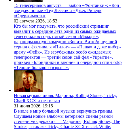
15 телесериалов августа — выбор «Фонтанки»: «Коп-
звезда», новые «Тед Лессо» и «Джек Ричер»,
«Одержимость»
02 августа 2026,
18:53
Кто бы мог подумать, что российский стриминг
вывалит в середине лета одни из самых ожидаемых
телесериалов года: пятый сезон «Мажора»,
паранормальную комедию «Зовите Витю!», лучший
сериал с фестиваля «Пилот» — «Паша» и даже кибер-
драму «Фейк». Из зарубежных особо ожидаемых
телепроектов — третий сезон сай-фая «Укрытие»,
приквел «Блондинки в законе» и очередной спин-офф
«Теории большого взрыва».
Новая музыка июля: Мадонна, Rolling Stones, Tricky,
Charli XCX и не только
31 июля 2026,
19:15
В июле в мир большой музыки вернулись гранды.
Слушаем новые альбомы ветеранов сцены разной
степени «выдержки» — Мадонны, Rolling Stones, The
Strokes, а так же Tricky, Charlie XCX и Jack White.