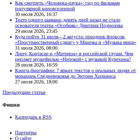
Как смотреть «Человека-паука»: гид по фильмам
популярной киновселенной
30 июля 2026,
16:37
Театр одного шамана: девять дней назад не стало
основателя театра «Особняк» Дмитрия Поднозова
29 июля 2026,
23:45
Куда пойти 31 июля—2 августа: праздник флоксов,
«Пространственный сдвиг» у Манежа и «Музыка мира»
31 июля 2026,
08:00
Линч, Кортасар и «Матрица» в российской глуши. Чем
цепляет мультфильм «Непокой» с музыкой Курехина?
28 июля 2026,
16:59
Книги-биографии: 7 ярких текстов о реальных людях от
монахинь Средневековья до Энтони Хопкинса
27 июля 2026,
18:00
Предыдущие статьи
Фишки
Календарь в RSS
Партнёры
О сайте