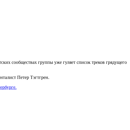
натских сообществах группы уже гуляет список треков грядущего
нталист Петер Тэгтгрен.
ербурге.