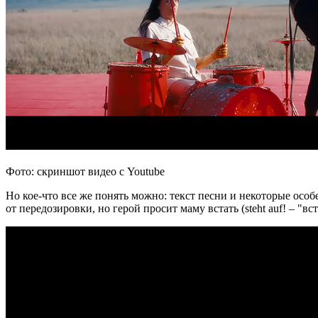
Фото: скриншот видео с Youtube
Но кое-что все же понять можно: текст песни и некоторые осо
от передозировки, но герой просит маму встать (steht auf! – "вс