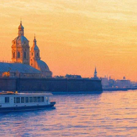
Драка в красной комнате и с
своего сольного проекта
13 сентября 2019,
19:49
Версия для печати
Лидер немецкой группы Rammstein Тилль Линдеманн в пятницу 
еще утром, но в 18-00 на Youtube состоялась премьера клипа н
Режиссером видео стал Зоран Бихак, ранее уже неоднократно ра