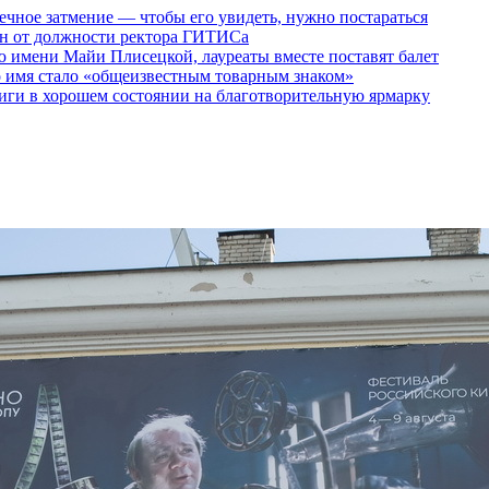
ечное затмение — чтобы его увидеть, нужно постараться
ен от должности ректора ГИТИСа
 имени Майи Плисецкой, лауреаты вместе поставят балет
о имя стало «общеизвестным товарным знаком»
ги в хорошем состоянии на благотворительную ярмарку