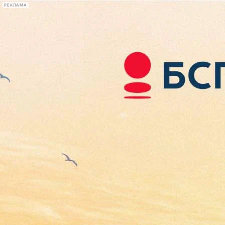
РЕКЛАМА
Афиша Plus
#телегид
Фонтанка.ру
Сегодня:
2026.08.08
17:32
Афиша Plus
кино
спектакли
выставки
концерты
лекции
книги
афиша плюс
новости
+