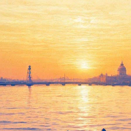
качки по степям — Тилль Лин
13 выпустил новый сингл Steht auf своего сольного проекта L
а композицию.
ботавший как с Rammstein, так и с Lindemann.