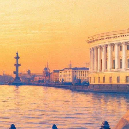
деманн выпустил новый клип
indemann. Сама композиция была доступна для прослушивания