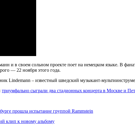
ндеманн и в своем сольном проекте поет на немецком языке. В фа
рого — 22 ноября этого года.
стник Lindemann – известный шведский музыкант-мультиинструме
и
триумфально сыграли два стадионных концерта в Москве и Пет
рбурге прошла испытание группой Rammstein
ий клип к новому альбому