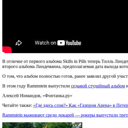
В отличие от первого альбома Skills in Pills теперь Тилль Ли
второго альбома Линдеманна, предполагаемая дата выхода кото
О том, что альбом полностью готов, ранее заявлял другой уча
В этом году Rammstein выпустили
седьмой студийный альбом
Алексей Нимандов, «Фонтанка.ру»
Читайте также:
«Где здесь слэм?» Как «Газпром Арена» в Пете
Rammstein выживают среди дикарей — рокеры выпустили трет