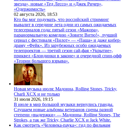
звезда», новые «Тед Лессо» и «Джек Ричер»,
«Одержимость»
02 августа 2026,
18:53
Кто бы мог подумать, что российский стриминг
вывалит в середине лета одни из самых ожидаемых
телесериалов года: пятый сезон «Мажора»,
паранормальную комедию «Зовите Витю!», лучший
сериал с фестиваля «Пилот» — «Паша» и даже кибер-
драму «Фейк». Из зарубежных особо ожидаемых
телепроектов — третий сезон сай-фая «Укрытие»,
приквел «Блондинки в законе» и очередной спин-офф
«Теории большого взрыва».
Новая музыка июля: Мадонна, Rolling Stones, Tricky,
Charli XCX и не только
31 июля 2026,
19:15
В июле в мир большой музыки вернулись гранды.
Слушаем новые альбомы ветеранов сцены разной
степени «выдержки» — Мадонны, Rolling Stones, The
Strokes, а так же Tricky, Charlie XCX и Jack White.
Как смотреть «Человека-паука»: гид по фильмам