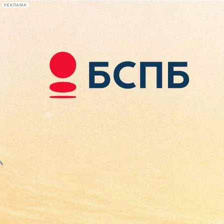
РЕКЛАМА
Афиша Plus
#телегид
Фонтанка.ру
Сегодня:
2026.08.08
11:59
Афиша Plus
кино
спектакли
выставки
концерты
лекции
книги
афиша плюс
новости
+