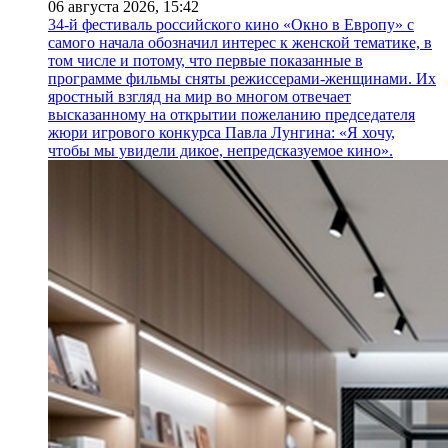
06 августа 2026,
15:42
34-й фестиваль российского кино «Окно в Европу» с
самого начала обозначил интерес к женской тематике, в
том числе и потому, что первые показанные в
программе фильмы сняты режиссерами-женщинами. Их
яростный взгляд на мир во многом отвечает
высказанному на открытии пожеланию председателя
жюри игрового конкурса Павла Лунгина: «Я хочу,
чтобы мы увидели дикое, непредсказуемое кино».