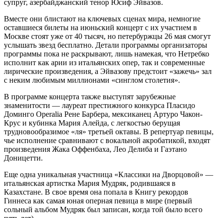
супруг, азербайджанский тенор Юсиф Эйвазов.
Вместе они блистают на ключевых сценах мира, немногие
оставшиеся билеты на июньский концерт с их участием в
Москве стоят уже от 40 тысяч, но петербуржцы 26 мая смогут
услышать звезд бесплатно. Детали программы организаторы
программы пока не раскрывают, лишь намекая, что Нетребко
исполнит как арии из итальянских опер, так и современные
лирические произведения, а Эйвазову предстоит «зажечь» зал
с неким любимым миллионами «синглом столетия».
В программе концерта также выступят зарубежные
знаменитости — лауреат престижного конкурса Пласидо
Доминго Operalia Рене Барбера, мексиканец Артуро Чакон-
Крус и кубинка Мария Алейда, с легкостью берущая
трудновообразимое «ля» третьей октавы. В репертуар певицы,
чье исполнение сравнивают с вокальной акробатикой, входят
произведения Жака Оффенбаха, Лео Делиба и Гаэтано
Доницетти.
Еще одна уникальная участница «Классики на Дворцовой» —
итальянская артистка Мария Мудряк, родившаяся в
Казахстане. В свое время она попала в Книгу рекордов
Гиннеса как самая юная оперная певица в мире (первый
сольный альбом Мудряк был записан, когда той было всего