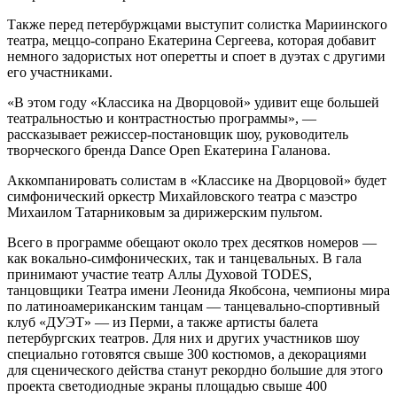
Также перед петербуржцами выступит солистка Мариинского
театра, меццо-сопрано Екатерина Сергеева, которая добавит
немного задористых нот оперетты и споет в дуэтах с другими
его участниками.
«В этом году «Классика на Дворцовой» удивит еще большей
театральностью и контрастностью программы», —
рассказывает режиссер-постановщик шоу, руководитель
творческого бренда Dance Open Екатерина Галанова.
Аккомпанировать солистам в «Классике на Дворцовой» будет
симфонический оркестр Михайловского театра с маэстро
Михаилом Татарниковым за дирижерским пультом.
Всего в программе обещают около трех десятков номеров —
как вокально-симфонических, так и танцевальных. В гала
принимают участие театр Аллы Духовой TODES,
танцовщики Театра имени Леонида Якобсона, чемпионы мира
по латиноамериканским танцам — танцевально-спортивный
клуб «ДУЭТ» — из Перми, а также артисты балета
петербургских театров. Для них и других участников шоу
специально готовятся свыше 300 костюмов, а декорациями
для сценического действа станут рекордно большие для этого
проекта светодиодные экраны площадью свыше 400