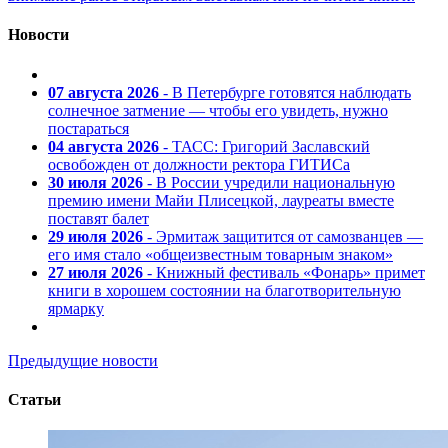
Новости
07 августа 2026
- В Петербурге готовятся наблюдать
солнечное затмение — чтобы его увидеть, нужно
постараться
04 августа 2026
- ТАСС: Григорий Заславский
освобожден от должности ректора ГИТИСа
30 июля 2026
- В России учредили национальную
премию имени Майи Плисецкой, лауреаты вместе
поставят балет
29 июля 2026
- Эрмитаж защитится от самозванцев —
его имя стало «общеизвестным товарным знаком»
27 июля 2026
- Книжный фестиваль «Фонарь» примет
книги в хорошем состоянии на благотворительную
ярмарку
Предыдущие новости
Статьи