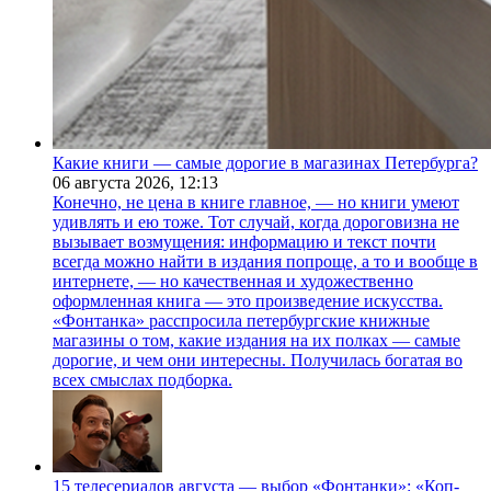
Какие книги — самые дорогие в магазинах Петербурга?
06 августа 2026,
12:13
Конечно, не цена в книге главное, — но книги умеют
удивлять и ею тоже. Тот случай, когда дороговизна не
вызывает возмущения: информацию и текст почти
всегда можно найти в издания попроще, а то и вообще в
интернете, — но качественная и художественно
оформленная книга — это произведение искусства.
«Фонтанка» расспросила петербургские книжные
магазины о том, какие издания на их полках — самые
дорогие, и чем они интересны. Получилась богатая во
всех смыслах подборка.
15 телесериалов августа — выбор «Фонтанки»: «Коп-