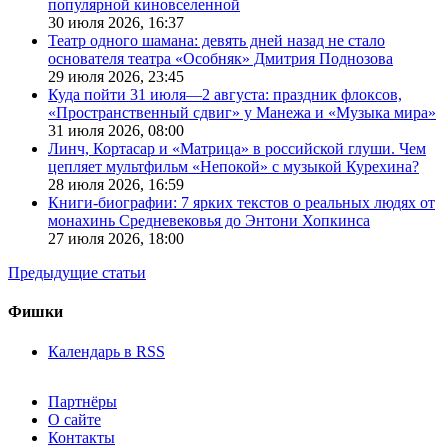
популярной киновселенной
30 июля 2026,
16:37
Театр одного шамана: девять дней назад не стало
основателя театра «Особняк» Дмитрия Поднозова
29 июля 2026,
23:45
Куда пойти 31 июля—2 августа: праздник флоксов,
«Пространственный сдвиг» у Манежа и «Музыка мира»
31 июля 2026,
08:00
Линч, Кортасар и «Матрица» в российской глуши. Чем
цепляет мультфильм «Непокой» с музыкой Курехина?
28 июля 2026,
16:59
Книги-биографии: 7 ярких текстов о реальных людях от
монахинь Средневековья до Энтони Хопкинса
27 июля 2026,
18:00
Предыдущие статьи
Фишки
Календарь в RSS
Партнёры
О сайте
Контакты