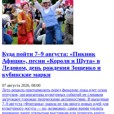
Куда пойти 7–9 августа: «Пикник
Афиши», песни «Короля и Шута» в
Ледовом, день рождения Зощенко и
кубинские марки
07 августа 2026, 08:00
Лето решило притормозить перед финалом: пока идет сезон
отпусков, организаторы культурных событий не слишком
загружают горожан творческими активностями. В выходные
7–9 августа «Фонтанка» нашла не так много новых идей для
культурного досуга — но, возможно, самое время уделить
внимание ранее открытым выставкам или почитать книги.