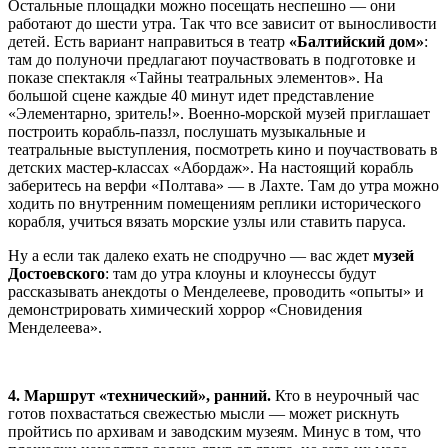
Остальные площадки можно посещать неспешно — они
работают до шести утра. Так что все зависит от выносливости
детей. Есть вариант направиться в театр
«Балтийский дом»
:
там до полуночи предлагают поучаствовать в подготовке и
показе спектакля «Тайны театральных элементов». На
большой сцене каждые 40 минут идет представление
«Элементарно, зритель!». Военно-морской музей приглашает
построить корабль-паззл, послушать музыкальные и
театральные выступления, посмотреть кино и поучаствовать в
детских мастер-классах «Абордаж». На настоящий корабль
заберитесь на верфи «Полтава» — в Лахте. Там до утра можно
ходить по внутренним помещениям реплики исторического
корабля, учиться вязать морские узлы или ставить паруса.
Ну а если так далеко ехать не сподручно — вас ждет
музей
Достоевского
: там до утра клоуны и клоунессы будут
рассказывать анекдоты о Менделееве, проводить «опыты» и
демонстрировать химический хоррор «Сновидения
Менделеева».
4. Маршрут «технический», ранний.
Кто в неурочный час
готов похвастаться свежестью мысли — может рискнуть
пройтись по архивам и заводским музеям. Минус в том, что