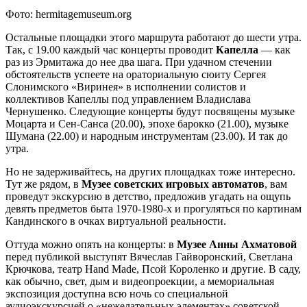
Фото: hermitagemuseum.org
Остальные площадки этого маршрута работают до шести утра.
Так, с 19.00 каждый час концерты проводит
Капелла
— как
раз из Эрмитажа до нее два шага. При удачном стечении
обстоятельств успеете на ораториальную сюиту Сергея
Слонимского «Виринея» в исполнении солистов и
коллективов Капеллы под управлением Владислава
Чернушенко. Следующие концерты будут посвящены музыке
Моцарта и Сен-Санса (20.00), эпохе барокко (21.00), музыке
Шумана (22.00) и народным инструментам (23.00). И так до
утра.
Но не задерживайтесь, на других площадках тоже интересно.
Тут же рядом, в
Музее советских игровых автоматов
, вам
проведут экскурсию в детство, предложив угадать на ощупь
девять предметов быта 1970-1980-х и прогуляться по картинам
Кандинского в очках виртуальной реальности.
Оттуда можно опять на концерты: в
Музее Анны Ахматовой
перед публикой выступят Вячеслав Гайворонский, Светлана
Крючкова, театр Hand Made, Псой Короленко и другие. В саду,
как обычно, свет, дым и видеопроекции, а мемориальная
экспозиция доступна всю ночь со специальной
аудиоэкскурсией о «нежелательных элементах» советской