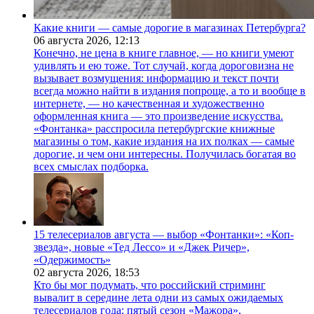
Какие книги — самые дорогие в магазинах Петербурга?
06 августа 2026,
12:13
Конечно, не цена в книге главное, — но книги умеют
удивлять и ею тоже. Тот случай, когда дороговизна не
вызывает возмущения: информацию и текст почти
всегда можно найти в издания попроще, а то и вообще в
интернете, — но качественная и художественно
оформленная книга — это произведение искусства.
«Фонтанка» расспросила петербургские книжные
магазины о том, какие издания на их полках — самые
дорогие, и чем они интересны. Получилась богатая во
всех смыслах подборка.
15 телесериалов августа — выбор «Фонтанки»: «Коп-
звезда», новые «Тед Лессо» и «Джек Ричер»,
«Одержимость»
02 августа 2026,
18:53
Кто бы мог подумать, что российский стриминг
вывалит в середине лета одни из самых ожидаемых
телесериалов года: пятый сезон «Мажора»,