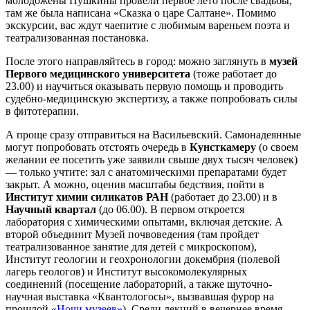
молодожены Пушкины провели первое лето после свадьбы,
там же была написана «Сказка о царе Салтане». Помимо
экскурсии, вас ждут чаепитие с любимым вареньем поэта и
театрализованная постановка.
После этого направляйтесь в город: можно заглянуть в
музей
Первого медицинского университета
(тоже работает до
23.00) и научиться оказывать первую помощь и проводить
судебно-медицинскую экспертизу, а также попробовать силы
в фитотерапии.
А проще сразу отправиться на Васильевский. Самонадеянные
могут попробовать отстоять очередь в
Кунсткамеру
(о своем
желании ее посетить уже заявили свыше двух тысяч человек)
— только учтите: зал с анатомическими препаратами будет
закрыт. А можно, оценив масштабы бедствия, пойти в
Институт химии силикатов РАН
(работает до 23.00) и в
Научный квартал
(до 06.00). В первом откроется
лаборатория с химическими опытами, включая детские. А
второй объединит Музей почвоведения (там пройдет
театрализованное занятие для детей с микроскопом),
Институт геологии и геохронологии докембрия (полевой
лагерь геологов) и Институт высокомолекулярных
соединений (посещение лабораторий, а также шуточно-
научная выставка «Квантологосы», вызвавшая фурор на
прошлой
«Ночи музеев»
). Среди лекций в вечернее время —