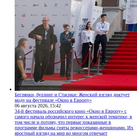
Беглянки, буллинг и Стасики: Женский взгляд диктует
моду на фестивале «Окно в Европу»
06 августа 2026,
15:42
34-й фестиваль российского кино «Окно в Европу» с
самого начала обозначил интерес к женской тематике, в
том числе и потому, что первые показанные в
программе фильмы сняты режиссерами-женщинами. Их
яростный взгляд на мир во многом отвечает