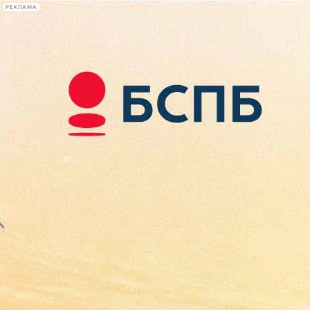
РЕКЛАМА
Афиша Plus
#телегид
Фонтанка.ру
Сегодня:
2026.08.08
00:14
Афиша Plus
кино
спектакли
выставки
концерты
лекции
книги
афиша плюс
новости
+