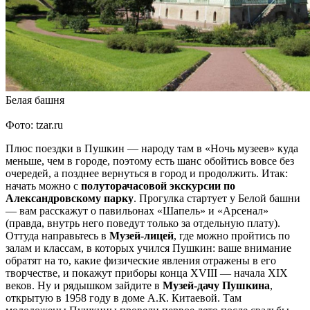
Белая башня
Фото: tzar.ru
Плюс поездки в Пушкин — народу там в «Ночь музеев» куда
меньше, чем в городе, поэтому есть шанс обойтись вовсе без
очередей, а позднее вернуться в город и продолжить. Итак:
начать можно с
полуторачасовой экскурсии по
Александровскому парку
. Прогулка стартует у Белой башни
— вам расскажут о павильонах «Шапель» и «Арсенал»
(правда, внутрь него поведут только за отдельную плату).
Оттуда направьтесь в
Музей-лицей
, где можно пройтись по
залам и классам, в которых учился Пушкин: ваше внимание
обратят на то, какие физические явления отражены в его
творчестве, и покажут приборы конца XVIII — начала XIX
веков. Ну и рядышком зайдите в
Музей-дачу Пушкина
,
открытую в 1958 году в доме А.К. Китаевой. Там