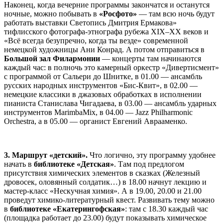
Наконец, когда вечерние программы закончатся и останутся
ночные, можно побывать в
«Росфото»
— там всю ночь будут
работать выставки Светопись Дмитрия Ермакова»
тифлисского фотографа-этнографа рубежа XIX–XX веков и
«Всё всегда безупречно, когда ты везде» современной
немецкой художницы Ани Конрад. А потом отправиться в
Большой зал Филармонии
— концерты там начинаются
каждый час: в полночь это камерный оркестр «Дивертисмент»
с программой от Сальери до Шнитке, в 01.00 — ансамбль
русских народных инструментов «Бис-Квит», в 02.00 —
немецкие классики в джазовых обработках в исполнении
пианиста Станислава Чигадаева, в 03.00 — ансамбль ударных
инструментов MarimbaMix, в 04.00 — Jazz Philharmonic
Orchestra, а в 05.00 — органист Евгений Аврааменко.
3. Маршрут «детский».
Что логично, эту программу удобнее
начать в
библиотеке «Детская»
. Там под предлогом
присутствия химических элементов в сказках (Железный
дровосек, оловянный солдатик…) в 18.00 начнут лекцию и
мастер-класс «Нескучная химия». А в 19.00, 20.00 и 21.00
проведут химико-литературный квест. Развивать тему можно
в
библиотеке
«Екатерингофская»
: там с 18.30 каждый час
(площадка работает до 23.00) будут показывать химическое