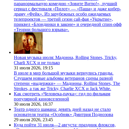
паранормальную комедию «Зовите Витю!», лучший
сериал с фестиваля «Пилот» — «Паша» и даже кибер-
драму «Фейк». Из зарубежных особо ожидаемых
телепроектов — третий сезон сай-фая «Укрытие»,
приквел «Блондинки в законе» и очередной спин-офф
«Теории большого взрыва».
Новая музыка июля: Мадонна, Rolling Stones, Tricky,
Charli XCX и не только
31 июля 2026,
19:15
В июле в мир большой музыки вернулись гранды.
Слушаем новые альбомы ветеранов сцены разной
степени «выдержки» — Мадонны, Rolling Stones, The
Strokes, а так же Tricky, Charlie XCX и Jack White.
Как смотреть «Человека-паука»: гид по фильмам
популярной киновселенной
30 июля 2026,
16:37
Театр одного шамана: девять дней назад не стало
основателя театра «Особняк» Дмитрия Поднозова
29 июля 2026,
23:45
Куда пойти 31 июля—2 августа: праздник флоксов,