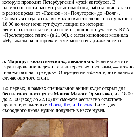
которую проводит Петербургский музей автобусов. В
павильоне гости рассмотрят автомобили, работавшие в такси
в разное время: от «Газиков» и «Полуторок» до «Волг».
Сорваться сюда всегда возможно вместо любого из пунктов: с
18.00 до часу ночи тут будут лекции по истории
ленинградского такси, викторины, концерт с участием ВИА
«Пролетарское танго» (в 21.00), а затем кинопоказ мюзикла
«Музыкальная история» и, уже заполночь, ди-джей сеты.
5. Маршрут «классический», локальный.
Если вы хотите
гарантированно надежных и интересных программ, — можно
положиться на «грандов». Очередей не избежать, но в данном
случае оно того стоит.
Во-первых, в рамках специальной акции будет открыт для
бесплатного посещения
Манеж Малого Эрмитажа
, и с 18.00
до 23.00 (вход до 22.10) вы сможете бесплатно осмотреть
временную выставку
«Боги, Люди, Герои»
. Билет для
свободного входа нужно получить в кассе музея.