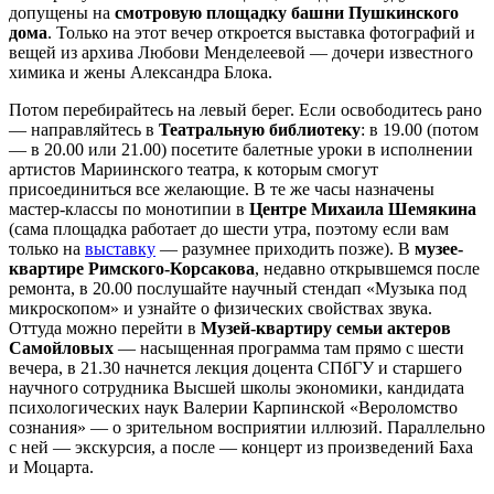
допущены на
смотровую площадку башни Пушкинского
дома
. Только на этот вечер откроется выставка фотографий и
вещей из архива Любови Менделеевой — дочери известного
химика и жены Александра Блока.
Потом перебирайтесь на левый берег. Если освободитесь рано
— направляйтесь в
Театральную библиотеку
: в 19.00 (потом
— в 20.00 или 21.00) посетите балетные уроки в исполнении
артистов Мариинского театра, к которым смогут
присоединиться все желающие. В те же часы назначены
мастер-классы по монотипии в
Центре Михаила Шемякина
(сама площадка работает до шести утра, поэтому если вам
только на
выставку
— разумнее приходить позже). В
музее-
квартире Римского-Корсакова
, недавно открывшемся после
ремонта, в 20.00 послушайте научный стендап «Музыка под
микроскопом» и узнайте о физических свойствах звука.
Оттуда можно перейти в
Музей-квартиру семьи актеров
Самойловых
— насыщенная программа там прямо с шести
вечера, в 21.30 начнется лекция доцента СПбГУ и старшего
научного сотрудника Высшей школы экономики, кандидата
психологических наук Валерии Карпинской «Вероломство
сознания» — о зрительном восприятии иллюзий. Параллельно
с ней — экскурсия, а после — концерт из произведений Баха
и Моцарта.