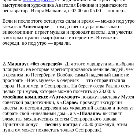
выступления художника Анатолия Белкина и эрмитажного
реставратора Игоря Малкиеля, с 02.00 до 05.00 — концерт.
Если и после этого останутся силы и время — можно под утро
заехать в
Анненкирхе
— там до шести утра показывают
видеомэппинг, играет музыка и проводят квесты, для участия
в которых нужны смартфоны с интернетом. Возможны
очереди, но под утро — вряд ли.
2. Маршрут «без очередей».
Для этого маршрута мы выбрали
площадки, на которые зарегистрировалось меньше людей, чем
в среднем по Петербургу. Вообще самый надежный шанс не
простоять «Ночь музеев» в очередях — это отправиться за
город. Например, в Сестрорецк. На берегу озера Разлив есть
целых три музея, которые можно посетить до 23.00: в
музейном комплексе «Арт-курорт»
покажут выставку Музея
советской радиотехники, в
«Сарае»
проведут экскурсии-
квесты по истории деревянных украшений фасадов и помогут
собрать свой «идеальный дом», а в
«Шалаше»
выставят
элементы механических систем Сестрорецкого завода.
Приятный бонус —
песни у костра
с 20.30 (пожалуй, этим
пунктом может похвастать только Сестрорецк).