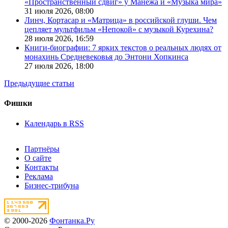
«Пространственный сдвиг» у Манежа и «Музыка мира»
31 июля 2026,
08:00
Линч, Кортасар и «Матрица» в российской глуши. Чем
цепляет мультфильм «Непокой» с музыкой Курехина?
28 июля 2026,
16:59
Книги-биографии: 7 ярких текстов о реальных людях от
монахинь Средневековья до Энтони Хопкинса
27 июля 2026,
18:00
Предыдущие статьи
Фишки
Календарь в RSS
Партнёры
О сайте
Контакты
Реклама
Бизнес-трибуна
© 2000-2026
Фонтанка.Ру