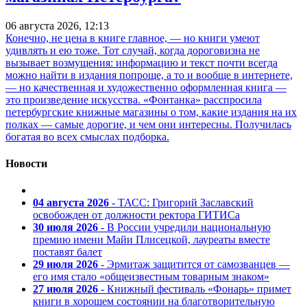
06 августа 2026, 12:13
Конечно, не цена в книге главное, — но книги умеют
удивлять и ею тоже. Тот случай, когда дороговизна не
вызывает возмущения: информацию и текст почти всегда
можно найти в издания попроще, а то и вообще в интернете,
— но качественная и художественно оформленная книга —
это произведение искусства. «Фонтанка» расспросила
петербургские книжные магазины о том, какие издания на их
полках — самые дорогие, и чем они интересны. Получилась
богатая во всех смыслах подборка.
Новости
04 августа 2026
- ТАСС: Григорий Заславский
освобожден от должности ректора ГИТИСа
30 июля 2026
- В России учредили национальную
премию имени Майи Плисецкой, лауреаты вместе
поставят балет
29 июля 2026
- Эрмитаж защитится от самозванцев —
его имя стало «общеизвестным товарным знаком»
27 июля 2026
- Книжный фестиваль «Фонарь» примет
книги в хорошем состоянии на благотворительную