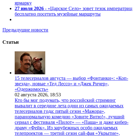
ярмарку
27 июля 2026
- «Царское Село» зовет тезок императриц
бесплатно посетить музейные маршруты
Предыдущие новости
Статьи
15 телесериалов августа — выбор «Фонтанки»: «Коп-
звезда», новые «Тед Лессо» и «Джек Ричер»,
«Одержимость»
02 августа 2026,
18:53
Кто бы мог подумать, что российский стриминг
вывалит в середине лета одни из самых ожидаемых
телесериалов года: пятый сезон «Мажора»,
паранормальную комедию «Зовите Витю!», лучший
сериал с фестиваля «Пилот» — «Паша» и даже кибер-
драму «Фейк». Из зарубежных особо ожидаемых
телепроектов — третий сезон сай-фая «Укрытие»,