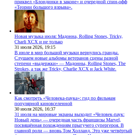
приквел «Блондинки в законе» и очередной спин-офф
«Теории большого взрыва».
Новая музыка июля: Мадонна, Rolling Stones, Tricky,
Charli XCX и не только
31 июля 2026,
19:15
В июле в мир большой музыки вернулись гранды.
Слушаем новые альбомы ветеранов сцены разной
степени «выдержки» — Мадонны, Rolling Stones, The
Strokes, а так же Tricky, Charlie XCX и Jack White.
Как смотреть «Человека-паука»: гид по фильмам
популярной киновселенной
30 июля 2026,
16:37
31 июля на мировые экраны выходит «Человек-паук:
Новый день» — очередная часть франшизы Marvel,
посвящённая похождениям прыгучего супергероя. В
главной роли — вновь Том Холланд. Это уже четвёртый