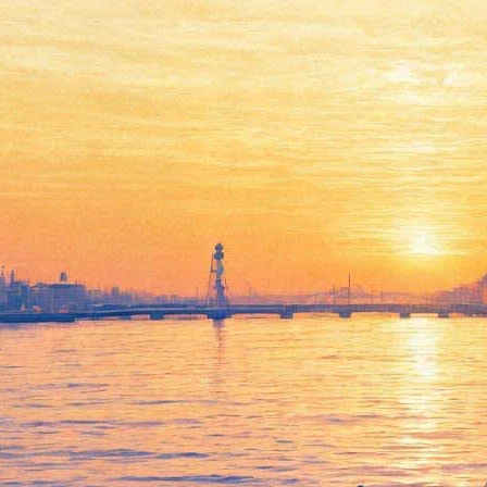
«Праздник» Красовского
вернулся на YouTube
20 января 2019,
15:29
Версия для печати
Картина
«Праздник»
режиссёра Алексея Красовского,
удалённая с YouTube ночью с 19 на 20 января, вернулась на
видеохостинг. Теперь фильм о праздновании Нового года во
время блокады вновь доступен для зрителей.
Сам Красовский сопроводил возвращение видеозаписи
комментарием о том, что причина блокировки неизвестна.
«Известно, что она случилась сразу после первого миллиона
просмотров. Официальных претензий от канала не поступало.
Спасибо всем поддержавшим нас, особенно СМИ, теперь —
как видите — фильм снова открыт для просмотра. Перепост
великая сила! Праздник спасен!», — заявил режиссёр.