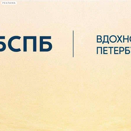
РЕКЛАМА
Афиша Plus
#телегид
Фонтанка.ру
Сегодня:
2026.08.06
23:17
Афиша Plus
кино
спектакли
выставки
концерты
лекции
книги
афиша плюс
новости
+