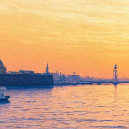
«Я банкрот!» — зрители
спорят, что кричит
Матроскин в новой серии
«Простоквашино»
06 июня 2018,
13:32
Версия для печати
В Сети появилась третья серия нового мультфильма
«Простоквашино». В короткометражке «Сезон дождей»
продолжительностью шесть с половиной минут герои
пытаются развеселить коров, переставших давать молоко.
С печальным известием о грядущей беде на пороге дома, где
Дядя Федор делает задание по географии, появляется Кот
Матроскин. «Я банкро...» — начинает кричать персонаж,