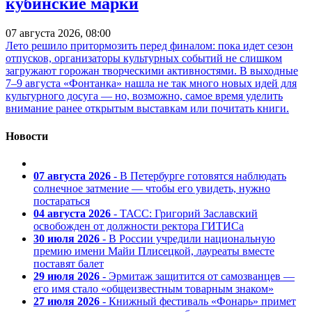
кубинские марки
07 августа 2026, 08:00
Лето решило притормозить перед финалом: пока идет сезон
отпусков, организаторы культурных событий не слишком
загружают горожан творческими активностями. В выходные
7–9 августа «Фонтанка» нашла не так много новых идей для
культурного досуга — но, возможно, самое время уделить
внимание ранее открытым выставкам или почитать книги.
Новости
07 августа 2026
- В Петербурге готовятся наблюдать
солнечное затмение — чтобы его увидеть, нужно
постараться
04 августа 2026
- ТАСС: Григорий Заславский
освобожден от должности ректора ГИТИСа
30 июля 2026
- В России учредили национальную
премию имени Майи Плисецкой, лауреаты вместе
поставят балет
29 июля 2026
- Эрмитаж защитится от самозванцев —
его имя стало «общеизвестным товарным знаком»
27 июля 2026
- Книжный фестиваль «Фонарь» примет