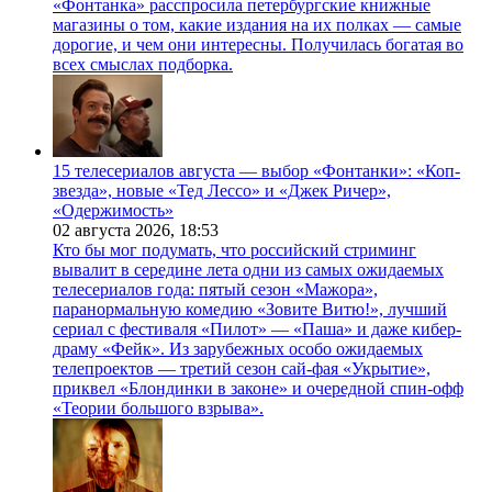
«Фонтанка» расспросила петербургские книжные
магазины о том, какие издания на их полках — самые
дорогие, и чем они интересны. Получилась богатая во
всех смыслах подборка.
15 телесериалов августа — выбор «Фонтанки»: «Коп-
звезда», новые «Тед Лессо» и «Джек Ричер»,
«Одержимость»
02 августа 2026,
18:53
Кто бы мог подумать, что российский стриминг
вывалит в середине лета одни из самых ожидаемых
телесериалов года: пятый сезон «Мажора»,
паранормальную комедию «Зовите Витю!», лучший
сериал с фестиваля «Пилот» — «Паша» и даже кибер-
драму «Фейк». Из зарубежных особо ожидаемых
телепроектов — третий сезон сай-фая «Укрытие»,
приквел «Блондинки в законе» и очередной спин-офф
«Теории большого взрыва».