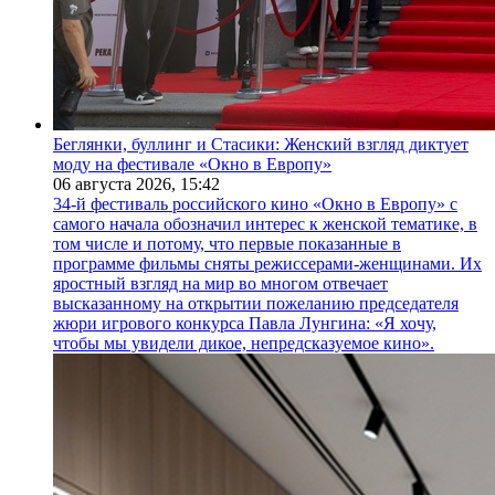
Беглянки, буллинг и Стасики: Женский взгляд диктует
моду на фестивале «Окно в Европу»
06 августа 2026,
15:42
34-й фестиваль российского кино «Окно в Европу» с
самого начала обозначил интерес к женской тематике, в
том числе и потому, что первые показанные в
программе фильмы сняты режиссерами-женщинами. Их
яростный взгляд на мир во многом отвечает
высказанному на открытии пожеланию председателя
жюри игрового конкурса Павла Лунгина: «Я хочу,
чтобы мы увидели дикое, непредсказуемое кино».