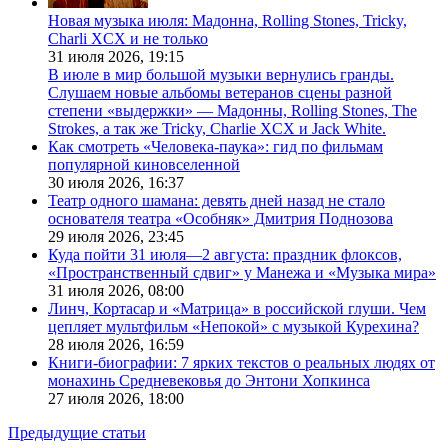
Новая музыка июля: Мадонна, Rolling Stones, Tricky,
Charli XCX и не только
31 июля 2026,
19:15
В июле в мир большой музыки вернулись гранды.
Слушаем новые альбомы ветеранов сцены разной
степени «выдержки» — Мадонны, Rolling Stones, The
Strokes, а так же Tricky, Charlie XCX и Jack White.
Как смотреть «Человека-паука»: гид по фильмам
популярной киновселенной
30 июля 2026,
16:37
Театр одного шамана: девять дней назад не стало
основателя театра «Особняк» Дмитрия Поднозова
29 июля 2026,
23:45
Куда пойти 31 июля—2 августа: праздник флоксов,
«Пространственный сдвиг» у Манежа и «Музыка мира»
31 июля 2026,
08:00
Линч, Кортасар и «Матрица» в российской глуши. Чем
цепляет мультфильм «Непокой» с музыкой Курехина?
28 июля 2026,
16:59
Книги-биографии: 7 ярких текстов о реальных людях от
монахинь Средневековья до Энтони Хопкинса
27 июля 2026,
18:00
Предыдущие статьи