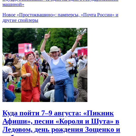
машиной»
Новое «Простоквашино»: памперсы, «Почта России» и
другие спойлеры
Куда пойти 7–9 августа: «Пикник
Афиши», песни «Короля и Шута» в
Ледовом, день рождения Зощенко и