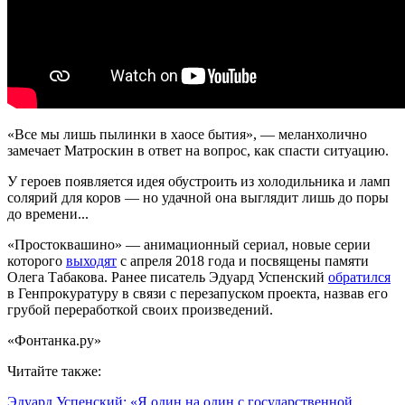
«Все мы лишь пылинки в хаосе бытия», — меланхолично
замечает Матроскин в ответ на вопрос, как спасти ситуацию.
У героев появляется идея обустроить из холодильника и ламп
солярий для коров — но удачной она выглядит лишь до поры
до времени...
«Простоквашино» — анимационный сериал, новые серии
которого
выходят
с апреля 2018 года и посвящены памяти
Олега Табакова. Ранее писатель Эдуард Успенский
обратился
в Генпрокуратуру в связи с перезапуском проекта, назвав его
грубой переработкой своих произведений.
«Фонтанка.ру»
Читайте также:
Эдуард Успенский: «Я один на один с государственной