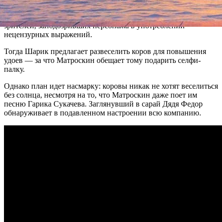
однако Шарик затыкает ему рот, чтобы тот не мешал Дяде
Федору. Эта фраза уже стала поводом для шуток среди первых
зрителей, заподозривших персонажа в употреблении
нецензурных выражений.
Тогда Шарик предлагает развеселить коров для повышения
удоев — за что Матроскин обещает тому подарить селфи-
палку.
Однако план идет насмарку: коровы никак не хотят веселиться
без солнца, несмотря на то, что Матроскин даже поет им
песню Гарика Сукачева. Заглянувший в сарай Дядя Федор
обнаруживает в подавленном настроении всю компанию.