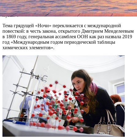
экспонаты и пространство, так и люди, их создающие и
организующие». Главное, что все это вместе и «составляет сам
музей».
Тема грядущей «Ночи» перекликается с международной
повесткой: в честь закона, открытого Дмитрием Менделеевым
в 1869 году, генеральная ассамблея ООН как раз назвала 2019
год «Международным годом периодической таблицы
химических элементов».