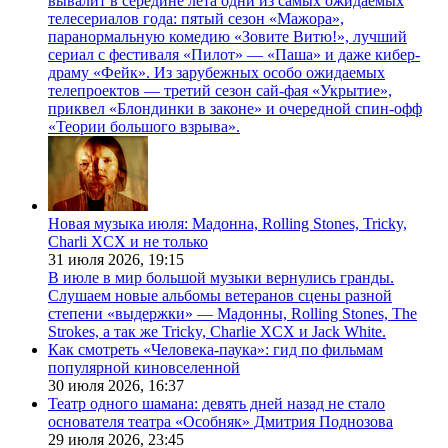
вывалит в середине лета одни из самых ожидаемых
телесериалов года: пятый сезон «Мажора»,
паранормальную комедию «Зовите Витю!», лучший
сериал с фестиваля «Пилот» — «Паша» и даже кибер-
драму «Фейк». Из зарубежных особо ожидаемых
телепроектов — третий сезон сай-фая «Укрытие»,
приквел «Блондинки в законе» и очередной спин-офф
«Теории большого взрыва».
Новая музыка июля: Мадонна, Rolling Stones, Tricky,
Charli XCX и не только
31 июля 2026,
19:15
В июле в мир большой музыки вернулись гранды.
Слушаем новые альбомы ветеранов сцены разной
степени «выдержки» — Мадонны, Rolling Stones, The
Strokes, а так же Tricky, Charlie XCX и Jack White.
Как смотреть «Человека-паука»: гид по фильмам
популярной киновселенной
30 июля 2026,
16:37
Театр одного шамана: девять дней назад не стало
основателя театра «Особняк» Дмитрия Поднозова
29 июля 2026,
23:45