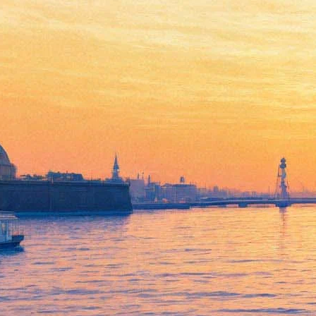
Объявлена тема «Ночи
музеев»-2019
24 мая 2018,
19:05
Версия для печати
Организаторы «Ночи музеев» объявили тему следующей
акции. В 2019 году городские площадки обыграют
«Элементы». Как сообщила «Фонтанке» PR-координатор
проекта в Петербурге Екатерина Карпова, горожан будут
ждать химия любви, элементы успеха и диалоги об
отечественной науке.
Тему новой акции посетители придумали сами: свои названия
от «Камо грядеши» до «Детства» и «Подземного Петербурга»
в социальных сетях предложили больше 200 человек.
Организаторы становились на «Элементах». Как объяснила
автор идеи Катерина Салова, «элементами могут быть как