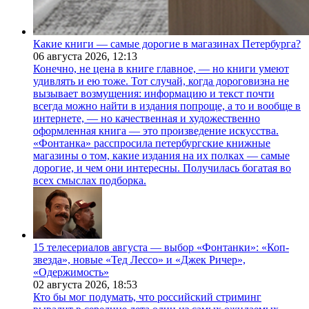
Какие книги — самые дорогие в магазинах Петербурга?
06 августа 2026,
12:13
Конечно, не цена в книге главное, — но книги умеют
удивлять и ею тоже. Тот случай, когда дороговизна не
вызывает возмущения: информацию и текст почти
всегда можно найти в издания попроще, а то и вообще в
интернете, — но качественная и художественно
оформленная книга — это произведение искусства.
«Фонтанка» расспросила петербургские книжные
магазины о том, какие издания на их полках — самые
дорогие, и чем они интересны. Получилась богатая во
всех смыслах подборка.
15 телесериалов августа — выбор «Фонтанки»: «Коп-
звезда», новые «Тед Лессо» и «Джек Ричер»,
«Одержимость»
02 августа 2026,
18:53
Кто бы мог подумать, что российский стриминг