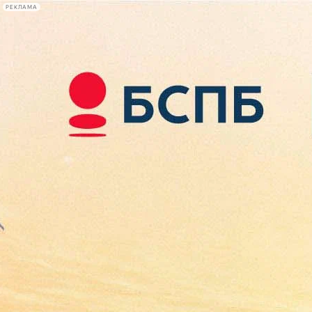
РЕКЛАМА
Афиша Plus
#телегид
Фонтанка.ру
Сегодня:
2026.08.08
08:23
Афиша Plus
кино
спектакли
выставки
концерты
лекции
книги
афиша плюс
новости
+