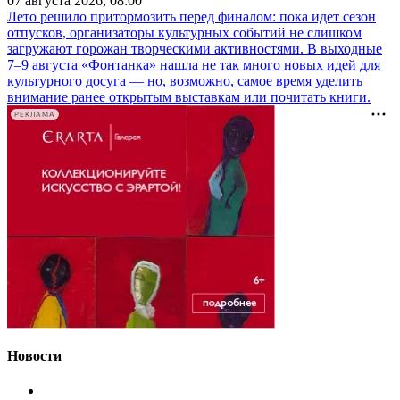
07 августа 2026, 08:00
Лето решило притормозить перед финалом: пока идет сезон
отпусков, организаторы культурных событий не слишком
загружают горожан творческими активностями. В выходные
7–9 августа «Фонтанка» нашла не так много новых идей для
культурного досуга — но, возможно, самое время уделить
внимание ранее открытым выставкам или почитать книги.
РЕКЛАМА
Новости