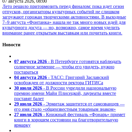
07 августа 2026, 08:00
Лето решило притормозить перед финалом: пока идет сезон
отпусков, организаторы культурных событий не слишком
загружают горожан творческими активностями. В выходные
7–9 августа «Фонтанка» нашла не так много новых идей для
культурного досуга — но, возможно, самое время уделить
внимание ранее открытым выставкам или почитать книги.
Новости
07 августа 2026
- В Петербурге готовятся наблюдать
солнечное затмение — чтобы его увидеть, нужно
постараться
04 августа 2026
- ТАСС: Григорий Заславский
освобожден от должности ректора ГИТИСа
30 июля 2026
- В России учредили национальную
премию имени Майи Плисецкой, лауреаты вместе
поставят балет
29 июля 2026
- Эрмитаж защитится от самозванцев —
его имя стало «общеизвестным товарным знаком»
27 июля 2026
- Книжный фестиваль «Фонарь» примет
книги в хорошем состоянии на благотворительную
ярмарку