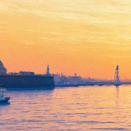
Петербургская «Ночь
музеев» раскрыла число
посетителей
23 мая 2018,
13:56
Версия для печати
Свыше 95 тысяч человек приняли участие в городской акции
«Ночь музеев», которая прошла в Петербурге 19 мая. Это
примерно на три тысячи больше, чем в прошлом году. Такие
данные сообщили организаторы акции.
По их данным, лидером вновь оказался Артиллерийский
музей (около 12 тысяч посещений). Вторую строчку занял
«Ленфильм», значительно сокративший время ожидания в
очередях и сумевший принять всех желающих — порядка 11
тысяч человек (в предыдущие годы сотрудникам охраны