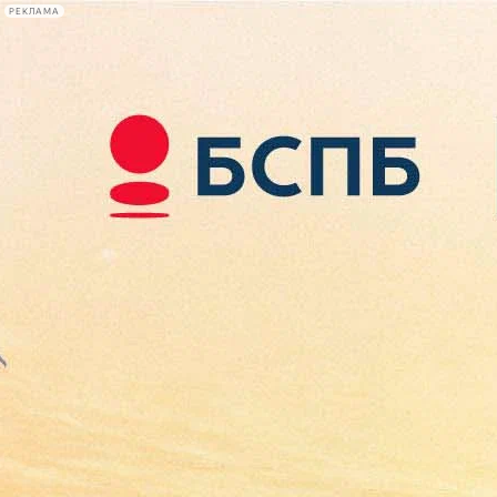
РЕКЛАМА
Афиша Plus
#телегид
Фонтанка.ру
Сегодня:
2026.08.08
06:41
Афиша Plus
кино
спектакли
выставки
концерты
лекции
книги
афиша плюс
новости
+