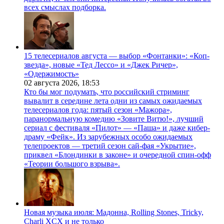
всех смыслах подборка.
15 телесериалов августа — выбор «Фонтанки»: «Коп-
звезда», новые «Тед Лессо» и «Джек Ричер»,
«Одержимость»
02 августа 2026,
18:53
Кто бы мог подумать, что российский стриминг
вывалит в середине лета одни из самых ожидаемых
телесериалов года: пятый сезон «Мажора»,
паранормальную комедию «Зовите Витю!», лучший
сериал с фестиваля «Пилот» — «Паша» и даже кибер-
драму «Фейк». Из зарубежных особо ожидаемых
телепроектов — третий сезон сай-фая «Укрытие»,
приквел «Блондинки в законе» и очередной спин-офф
«Теории большого взрыва».
Новая музыка июля: Мадонна, Rolling Stones, Tricky,
Charli XCX и не только