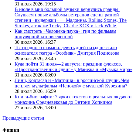
31 июля 2026,
19:15
В июле в мир большой музыки вернулись гранды.
Слушаем новые альбомы ветеранов сцены разной
степени «выдержки» — Мадонны, Rolling Stones, The
Strokes, а так же Tricky, Charlie XCX и Jack White.
Как смотреть «Человека-паука»: гид по фильмам
популярной киновселенной
30 июля 2026,
16:37
Театр одного шамана: девять дней назад не стало
основателя театра «Особняк» Дмитрия Поднозова
29 июля 2026,
23:45
Куда пойти 31 июля—2 августа: праздник флоксов,
«Пространственный сдвиг» у Манежа и «Музыка мира»
31 июля 2026,
08:00
Линч, Кортасар и «Матрица» в российской глуши. Чем
цепляет мультфильм «Непокой» с музыкой Курехина?
28 июля 2026,
16:59
Книги-биографии: 7 ярких текстов о реальных людях от
монахинь Средневековья до Энтони Хопкинса
27 июля 2026,
18:00
Предыдущие статьи
Фишки