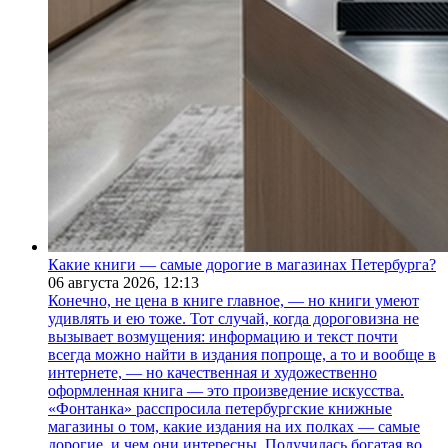
Какие книги — самые дорогие в магазинах Петербурга?
06 августа 2026,
12:13
Конечно, не цена в книге главное, — но книги умеют
удивлять и ею тоже. Тот случай, когда дороговизна не
вызывает возмущения: информацию и текст почти
всегда можно найти в издания попроще, а то и вообще в
интернете, — но качественная и художественно
оформленная книга — это произведение искусства.
«Фонтанка» расспросила петербургские книжные
магазины о том, какие издания на их полках — самые
дорогие, и чем они интересны. Получилась богатая во