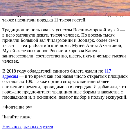
приходилось вставать в «хвост» очереди и просить новых
гостей, чтобы они больше не занимали). Своё место
киностудия фактически разделила с Ботаническим садом, где
также насчитали порядка 11 тысяч гостей.
Традиционно пользовался успехом Военно-морской музей —
в него заглянули девять тысяч человек. По восемь тысяч
приняли Большой зал Филармонии и Зоопарк, более семи
тысяч — театр «Балтийский дом». Музей Анны Ахматовой,
Музей железных дорог России и хоровая Капелла
заинтересовали, соответственно, шесть, пять и четыре тысячи
человек.
В 2018 году обладателей единого билета ждали по
117
адресам
— в то время как год назад число открытых площадок
составляло 109. Также организаторы отметили общее
снижение времени, проводимого в очередях. И добавили, что
горожане предпочитают традиционные формы знакомства с
площадками и, в основном, делают выбор в пользу экскурсий.
«Фонтанка.ру»
Читайте также:
Ночь несерьезных музеев