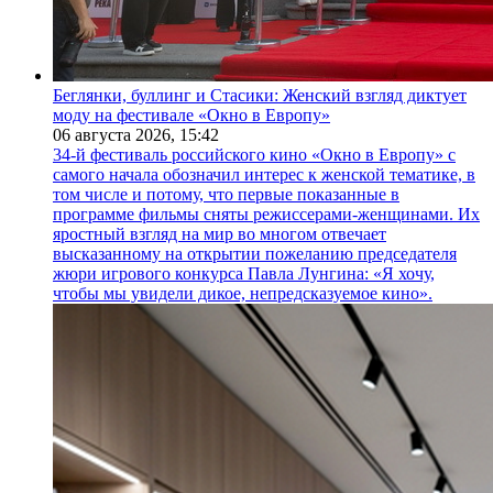
Беглянки, буллинг и Стасики: Женский взгляд диктует
моду на фестивале «Окно в Европу»
06 августа 2026,
15:42
34-й фестиваль российского кино «Окно в Европу» с
самого начала обозначил интерес к женской тематике, в
том числе и потому, что первые показанные в
программе фильмы сняты режиссерами-женщинами. Их
яростный взгляд на мир во многом отвечает
высказанному на открытии пожеланию председателя
жюри игрового конкурса Павла Лунгина: «Я хочу,
чтобы мы увидели дикое, непредсказуемое кино».