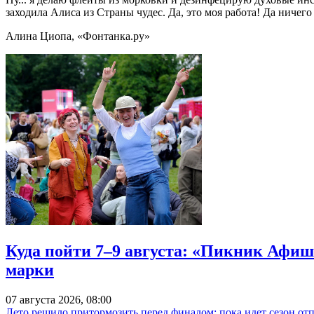
заходила Алиса из Страны чудес. Да, это моя работа! Да ничег
Алина Циопа, «Фонтанка.ру»
Куда пойти 7–9 августа: «Пикник Афиш
марки
07 августа 2026, 08:00
Лето решило притормозить перед финалом: пока идет сезон от