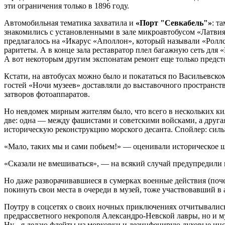
эти ограничения только в 1896 году.
Автомобильная тематика захватила и
«Порт "Севкабель"»
: т
знакомились с установленными в зале микроавтобусом «Латвия»
предлагалось на «Икарус «Аполлон», который называли «Ролл
раритеты. А в конце зала реставратор плел багажную сеть для
А вот некоторым другим экспонатам ремонт еще только предсто
Кстати, на автобусах можно было и покататься по Васильевск
гостей «Ночи музеев» доставляли до выставочного пространства
затворов фотоаппаратов.
Но невдомек мирным жителям было, что всего в нескольких ки
две: одна — между фашистами и советскими войсками, а друг
историческую реконструкцию морского десанта. Спойлер: силы
«Мало, таких мы и сами побьем!» — оценивали историческое ш
«Сказали не вмешиваться», — на всякий случай предупредили 
Но даже разворачивавшиеся в сумерках военные действия (поч
покинуть свои места в очереди в музей, тоже участвовавший в
Поутру в соцсетях о своих ночных приключениях отчитывались
предрассветного некрополя Александро-Невской лавры, но и му
Ну... я делаю флейты из морковки и дезинфецирую духовые инс