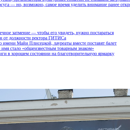
осуга — но, возможно, самое время уделить внимание ранее отк
ечное затмение — чтобы его увидеть, нужно постараться
ен от должности ректора ГИТИСа
 имени Майи Плисецкой, лауреаты вместе поставят балет
о имя стало «общеизвестным товарным знаком»
ги в хорошем состоянии на благотворительную ярмарку