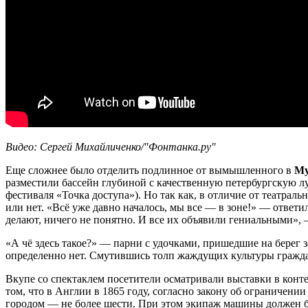
Видео: Сергей Михайличенко/"Фонтанка.ру"
Еще сложнее было отделить подлинное от вымышленного в
Му
разместили бассейн глубиной с качественную петербургскую л
фестиваля «Точка доступа»). Но так как, в отличие от театраль
или нет. «Всё уже давно началось, мы все — в зоне!» — ответ
делают, ничего не понятно. И все их объявили гениальными», 
«А чё здесь такое?» — парни с удочками, пришедшие на берег 
определенно нет. Смутившись толп жаждущих культуры граждан,
Вкупе со спектаклем посетители осматривали выставки в кон
том, что в Англии в 1865 году, согласно закону об ограничени
городом — не более шести. При этом экипаж машины должен был