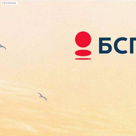
РЕКЛАМА
Афиша Plus
#телегид
Фонтанка.ру
Сегодня:
2026.08.09
10:03
Афиша Plus
кино
спектакли
выставки
концерты
лекции
книги
афиша плюс
новости
+