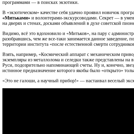
программами — в поисках экзотики.
В «экзотическом» качестве себя удачно проявил новичок прог
«Митьками»
и волонтерами-экскурсоводами. Секрет — в умен
на дверях и стенах, досками объявлений в духе советской пио
Видимо, всё это вдохновило и «Митьков», на пару с администр
разобравшись, чем же все-таки занимается данное заведение, п
территории института «после естественной смерти сотрудников
Взять, например, «Космический аппарат с механическим прив
экземпляры из металлолома и селедки также представлены на 
Руси, подозрительно напоминающей счеты. Ну и, конечно, зве
истинное предназначение которого якобы было «открыто» толь
«Это не галоши, а научный прибор!» — настаивал веселый экск