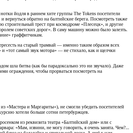
д нотки йодля в раннем хите группы The Tokens посетители
и вернуться обратно на балтийские берега. Посмотреть также
ю строительный трест при космодроме «Плесецк», и другие
королем советских дорог». В саму машину можно было залезть.
зание» граффитчикам.
пересесть на старый трамвай — именно таким образом всех
» и «тот самый звук мотора» — не стихало, как и щелчки
одом шла битва (как бы парадоксально это ни звучало). Даже
ими ограждения, чтобы прорваться посмотреть на
из «Мастера и Маргариты»), не смогли убедить посетителей
скурсию хотели больше сотни петербуржцев.
осенком из реквизита театра «Балтийский дом» или с
ара: «Мам, извини, не могу говорить, я очень занята. Чем?...
ий блюз на балалайке и стиральной доске. А ещё к нам