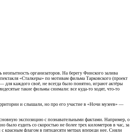
сь неопытность организаторов. На берегу Финского залива
спектакля «Сталкеры» по мотивам фильма Тарковского (проект
 — для каждого своё, не всегда было понятно, играют актёры
идесятые такие фильмы снимали: все куда-то ходят, что-то
территории и слышали, но про его участие в «Ночи музеев» —
основную экспозицию с познавательными фактами. Например, о
о было ездить со скоростью не более трех километров в час, за
 с красным флагом в пятидесяти метрах впереди нее. Сняли