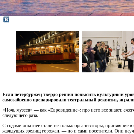
Если петербуржец твердо решил повысить культурный уровен
самозабвенно препарировали театральный реквизит, играли
«Ночь музеев» — как «Евровидение»: про него все знают, ежего
следующего раза.
С годами опытнее стали не только организаторы, принявшие в 
жаждущих зрелищ горожан, — но и сами посетители. Они научи