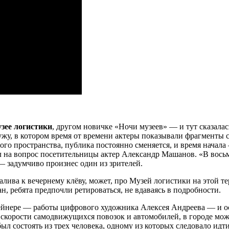
зее логистики
, другом новичке «Ночи музеев» — и тут сказала
ужу, в котором время от времени актеры показывали фрагменты 
ного пространства, публика постоянно сменяется, и время начала
ил на вопрос посетительницы актер Александр Машанов. «В восьм
— задумчиво произнес один из зрителей.
залива к вечернему клёву, может, про Музей логистики на этой 
 ребята предпочли ретироваться, не вдаваясь в подробности.
тейнере — работы цифрового художника Алексея Андреева — и 
и скорости самодвижущихся повозок и автомобилей, в городе можн
 состоять из трех человека, одному из которых следовало идти