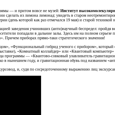
раммы — и притом вовсе не музей:
Институт высокомолекулярн
ии сделать из лимона лимонад: увидеть в старом неотремонтир
нерии (день которой как раз отмечался 19 мая) и старой техник
ацией заведения учинивших (анти)научный беспредел: пройдя ве
осетители попадали в дальние залы. Здесь им на полном серьезе
». Причем приборах прямо-таки стратегического значения!
одом», «Функциональный гибрид ученого с прибором», который 
выставке), «Комнатный коллайдер» или «Квантовый компьютер» 
зда программы — «Квантово-совковый улавливатель гравитационн
ко в нынешнем году, и гравитационная обувь под названием «ан
урсовод, и, судя по сосредоточенному выражению лиц экскурсан