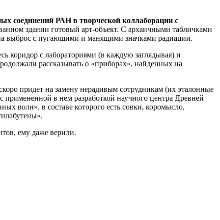
ых соединений РАН в творческой коллаборации с
ованном здании готовый арт-объект. С архаичными табличками
ой на выброс с пугающими и манящими значками радиации.
сь коридор с лабораториями (в каждую заглядывая) и
 продолжали рассказывать о «приборах», найденных на
скоро придет на замену нерадивым сотрудникам (их эталонные
с примененной в нем разработкой научного центра Древней
ых волн», в составе которого есть совки, коромысло,
тилабутены».
тов, ему даже верили.