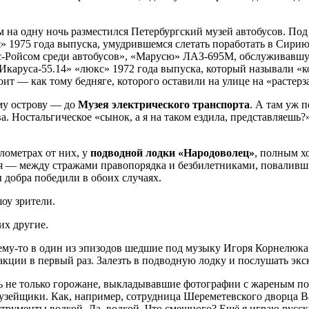
ам на одну ночь разместился Петербургский музей автобусов. По
 1975 года выпуска, умудрившемся слетать поработать в Сирию 
с-Ройсом среди автобусов», «Марусю» ЛАЗ-695М, обслуживавшу
 «Икаруса-55.14» «люкс» 1972 года выпуска, который называли «
ит — как тому бедняге, которого оставили на улице на «растер
ому острову — до
Музея электрического транспорта
. А там уж 
. Ностальгическое «сынок, а я на таком ездила, представляешь?
лометрах от них, у
подводной лодки «Народоволец»
, полным х
ая — между стражами правопорядка и безбилетниками, поваливш
 добра победили в обоих случаях.
оу зрители.
их другие.
ему-то в один из эпизодов шедшие под музыку Игоря Корнелюка 
 акции в первый раз. Залезть в подводную лодку и послушать эк
 не только горожане, выкладывавшие фотографии с жареным пор
зейщики. Как, например, сотрудница Шереметевского дворца Варв
трументы водкой. Да, водкой. Что смешного? Ещё я играю русск