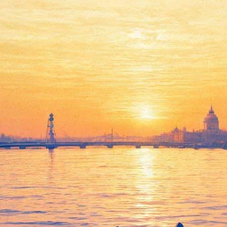
чательности Санкт-Петербург
попасть в тюрьму Трубецкого бастиона или насладиться анфила
са «Просмотр улиц» основные достопримечательности Северной 
в. Это
Александровский парк
,
Екатерининский парк
с его
пруда
ь по
анфиладам комнат
), тюрьма
Трубецкого бастиона
,
Петропавл
»
.