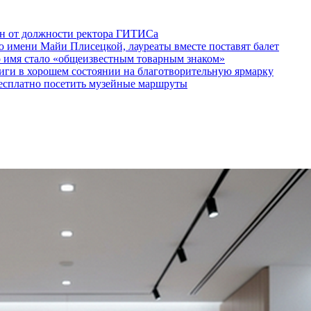
ен от должности ректора ГИТИСа
 имени Майи Плисецкой, лауреаты вместе поставят балет
о имя стало «общеизвестным товарным знаком»
ги в хорошем состоянии на благотворительную ярмарку
бесплатно посетить музейные маршруты