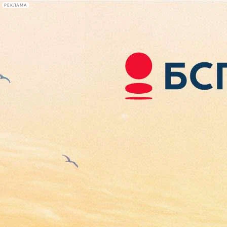
РЕКЛАМА
Афиша Plus
#телегид
Фонтанка.ру
Сегодня:
2026.08.07
15:30
Афиша Plus
кино
спектакли
выставки
концерты
лекции
книги
афиша плюс
новости
+