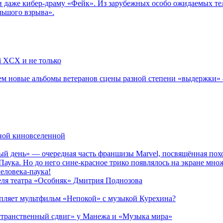
 даже кибер-драму «Фейк». Из зарубежных особо ожидаемых тел
льшого взрыва».
li XCX и не только
новые альбомы ветеранов сцены разной степени «выдержки» — Мад
рной киновселенной
ый день» — очередная часть франшизы Marvel, посвящённая пох
Паука. Но до него сине-красное трико появлялось на экране мно
еловека-паука!
теля театра «Особняк» Дмитрия Поднозова
епляет мультфильм «Непокой» с музыкой Курехина?
странственный сдвиг» у Манежа и «Музыка мира»