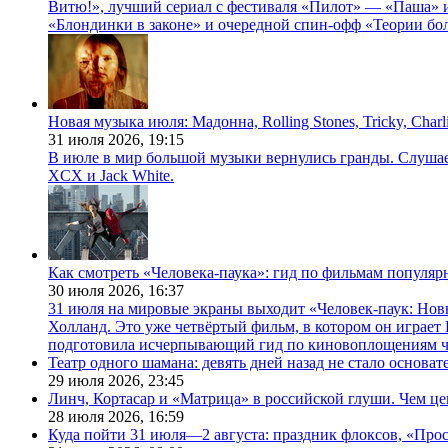
Витю!», лучший сериал с фестиваля «Пилот» — «Паша» и
«Блондинки в законе» и очередной спин-офф «Теории бо
Новая музыка июля: Мадонна, Rolling Stones, Tricky, Char
31 июля 2026,
19:15
В июле в мир большой музыки вернулись гранды. Слушаем 
XCX и Jack White.
Как смотреть «Человека-паука»: гид по фильмам популя
30 июля 2026,
16:37
31 июля на мировые экраны выходит «Человек-паук: Нов
Холланд. Это уже четвёртый фильм, в котором он играет 
подготовила исчерпывающий гид по киновоплощениям ч
Театр одного шамана: девять дней назад не стало основа
29 июля 2026,
23:45
Линч, Кортасар и «Матрица» в российской глуши. Чем ц
28 июля 2026,
16:59
Куда пойти 31 июля—2 августа: праздник флоксов, «Про