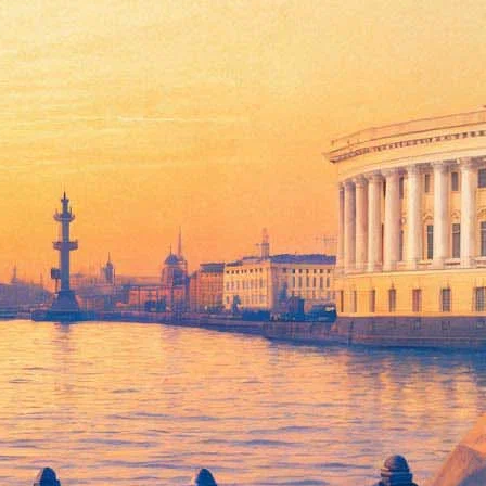
а
дами Екатерининского дворца теперь можно и онлайн.
столицы.
ми
,
Екатерининский дворец
(причём пресс-служба Google
овская крепость
(Петропавловский собор можно исследовать