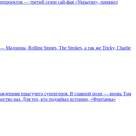
епроектов — третий сезон сай-фая «Укрытие», приквел
онны, Rolling Stones, The Strokes, а так же Tricky, Charlie
ождениям прыгучего супергероя. В главной роли — вновь Том
жество раз. Для тех, кто подзабыл историю, «Фонтанка»