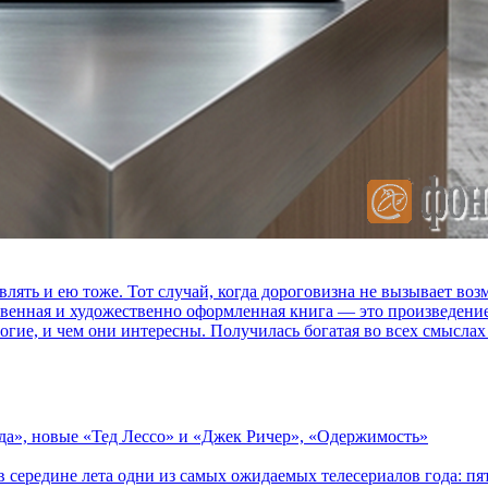
влять и ею тоже. Тот случай, когда дороговизна не вызывает в
ственная и художественно оформленная книга — это произведени
огие, и чем они интересны. Получилась богатая во всех смыслах
зда», новые «Тед Лессо» и «Джек Ричер», «Одержимость»
в середине лета одни из самых ожидаемых телесериалов года: 