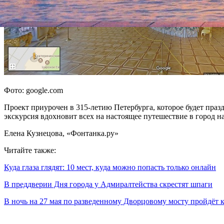
Фото: google.com
Проект приурочен в 315-летию Петербурга, которое будет праз
экскурсия вдохновит всех на настоящее путешествие в город н
Елена Кузнецова, «Фонтанка.ру»
Читайте также:
Куда глаза глядят: 10 мест, куда можно попасть только онлайн
В преддверии Дня города у Адмиралтейства скрестят шпаги
В ночь на 27 мая по разведенному Дворцовому мосту пройдёт 