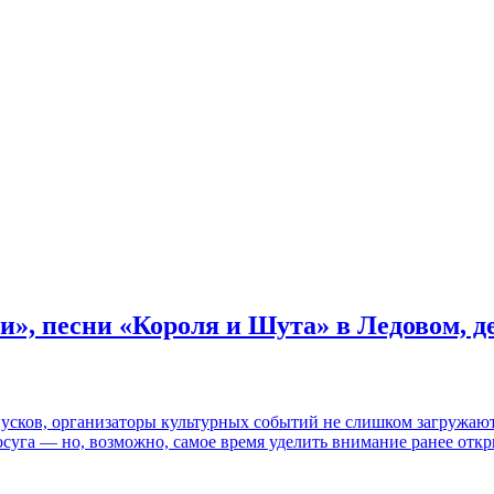
и», песни «Короля и Шута» в Ледовом, 
пусков, организаторы культурных событий не слишком загружаю
осуга — но, возможно, самое время уделить внимание ранее отк