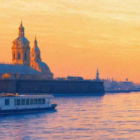
Google оцифровал достоприме
22 мая 2018,
14:10
Версия для печати
Прогуляться по «сумрачным аллеям» Александровского парка, 
Компания Google 22 мая сообщила, что оцифровала для серви
Всего в подборке Google оказалось семь культурных памятнико
отдельно подчеркивает возможность смотреть
картины
и ходит
отдельно
и даже попасть
внутрь
), а также
«Гранд Макет Россия