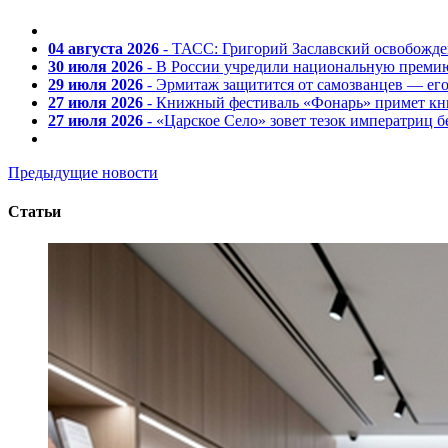
04 августа 2026
- ТАСС: Григорий Заславский освобожд
30 июля 2026
- В России учредили национальную премию
29 июля 2026
- Эрмитаж защитится от самозванцев — ег
27 июля 2026
- Книжный фестиваль «Фонарь» примет кни
27 июля 2026
- «Царское Село» зовет тезок императриц 
Предыдущие новости
Статьи