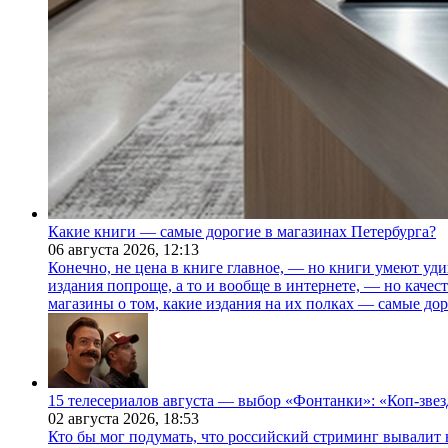
Какие книги — самые дорогие в магазинах Петербурга?
06 августа 2026,
12:13
Конечно, не цена в книге главное, — но книги умеют уди
издания попроще, а то и вообще в интернете, — но каче
магазины о том, какие издания на их полках — самые дор
15 телесериалов августа — выбор «Фонтанки»: «Коп-зве
02 августа 2026,
18:53
Кто бы мог подумать, что российский стриминг вывалит 