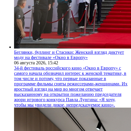
Беглянки, буллинг и Стасики: Женский взгляд диктует
моду на фестивале «Окно в Европу»
06 августа 2026,
15:42
34-й фестиваль российского кино «Окно в Европу» с
самого начала обозначил интерес к женской тематике, в
том числе и потому, что первые показанные в
программе фильмы сняты режиссерами-женщинами. Их
яростный взгляд на мир во многом отвечает
высказанному на открытии пожеланию председателя
жюри игрового конкурса Павла Лунгина: «Я хочу,
чтобы мы увидели дикое, непредсказуемое кино».