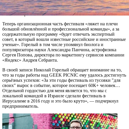
творить… Но сейчас мои стремления и личные убеждения
изменились и уже не совпадают с идеологией фестиваля», —
отметил Горелый.
Теперь организационная часть фестиваля «ляжет на плечи
большой обновлённой и профессиональной команды», а за
содержательную программу «будет отвечать экспертный
совет, в который вошли известные российские и иностранные
ученые». Горелый в том числе упомянул биолога и
популяризатора науки Александра Панчина, астрофизика
Сергея Попова, директора по маркетингу сервисов компании
«Яндекс» Андрея Себранта.
В своей записи Николай Горелый обращает внимание на то,
что за годы работы над GEEK PICNIC ему удалось достигнуть
серьёзных успехов: «За эти годы фестиваль из тусовки "для
своих" вырос в событие, которое посещает 60К+ человек…
Отдельной гордостью для меня является то, что мы с
локальной командой в Израиле сделали фестиваль в
Иерусалиме в 2016 году и это было круто», — подчеркнул
предприниматель.