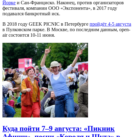
Йорке
и Сан-Франциско. Наконец, против организаторов
фестиваля, компании ООО «Экспонента», в 2017 году
подавался банкротный иск.
В 2018 году GEEK PICNIC в Петербурге
пройдёт 4-5 августа
в Пулковском парке. В Москве, по последним данным, open-
air состоится 10-11 июня.
Куда пойти 7–9 августа: «Пикник
Афиши», песни «Короля и Шута» в