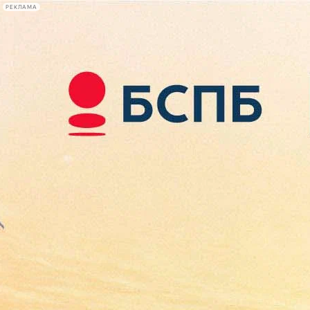
РЕКЛАМА
Афиша Plus
#телегид
Фонтанка.ру
Сегодня:
2026.08.08
20:31
Афиша Plus
кино
спектакли
выставки
концерты
лекции
книги
афиша плюс
новости
+