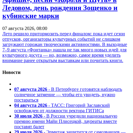
Ледовом, день рождения Зощенко и
кубинские марки
07 августа 2026, 08:00
Лето решило притормозить перед финалом: пока идет сезон
отпусков, организаторы культурных событий не слишком
загружают горожан творческими активностями. В выходные
7–9 августа «Фонтанка» нашла не так много новых идей для
культурного досуга — но, возможно, самое время уделить
внимание ранее открытым выставкам или почитать книги.
Новости
07 августа 2026
- В Петербурге готовятся наблюдать
солнечное затмение — чтобы его увидеть, нужно
постараться
04 августа 2026
- ТАСС: Григорий Заславский
освобожден от должности ректора ГИТИСа
30 июля 2026
- В России учредили национальную
премию имени Майи Плисецкой, лауреаты вместе
поставят балет
29 июля 2026
- Эрмитаж защитится от самозванцев —