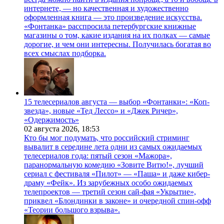
интернете, — но качественная и художественно
оформленная книга — это произведение искусства.
«Фонтанка» расспросила петербургские книжные
магазины о том, какие издания на их полках — самые
дорогие, и чем они интересны. Получилась богатая во
всех смыслах подборка.
15 телесериалов августа — выбор «Фонтанки»: «Коп-
звезда», новые «Тед Лессо» и «Джек Ричер»,
«Одержимость»
02 августа 2026,
18:53
Кто бы мог подумать, что российский стриминг
вывалит в середине лета одни из самых ожидаемых
телесериалов года: пятый сезон «Мажора»,
паранормальную комедию «Зовите Витю!», лучший
сериал с фестиваля «Пилот» — «Паша» и даже кибер-
драму «Фейк». Из зарубежных особо ожидаемых
телепроектов — третий сезон сай-фая «Укрытие»,
приквел «Блондинки в законе» и очередной спин-офф
«Теории большого взрыва».