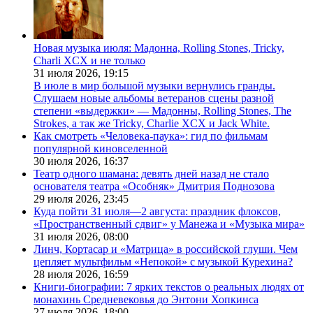
Новая музыка июля: Мадонна, Rolling Stones, Tricky,
Charli XCX и не только
31 июля 2026,
19:15
В июле в мир большой музыки вернулись гранды.
Слушаем новые альбомы ветеранов сцены разной
степени «выдержки» — Мадонны, Rolling Stones, The
Strokes, а так же Tricky, Charlie XCX и Jack White.
Как смотреть «Человека-паука»: гид по фильмам
популярной киновселенной
30 июля 2026,
16:37
Театр одного шамана: девять дней назад не стало
основателя театра «Особняк» Дмитрия Поднозова
29 июля 2026,
23:45
Куда пойти 31 июля—2 августа: праздник флоксов,
«Пространственный сдвиг» у Манежа и «Музыка мира»
31 июля 2026,
08:00
Линч, Кортасар и «Матрица» в российской глуши. Чем
цепляет мультфильм «Непокой» с музыкой Курехина?
28 июля 2026,
16:59
Книги-биографии: 7 ярких текстов о реальных людях от
монахинь Средневековья до Энтони Хопкинса
27 июля 2026,
18:00