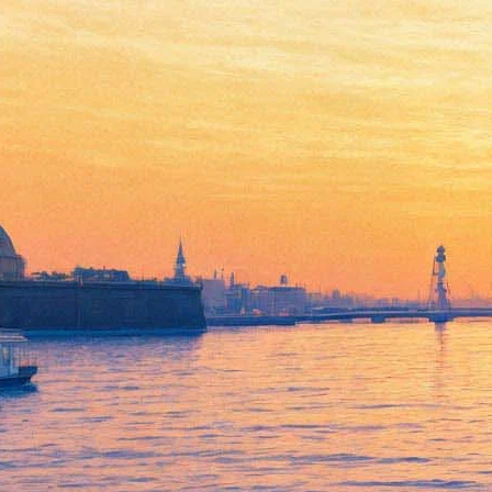
Идеолог GEEK PICNIC
Николай Горелый покидает
проект
23 марта 2018,
01:12
Версия для печати
Идеолог и соучердитель фестиваля GEEK PICNIC Николай
Горелый покидает проект. Вместо научного open-air’а он
займётся организацией крупнейшего в России
киберспортивного чемпионата.
Об этом Горелый сообщил 22 марта в Facebook, передаёт
sobaka.ru
.
«Пять лет во главе команды GEEK PICNIC я делал фестиваль
будущего — для смелых людей, которые умеют думать и