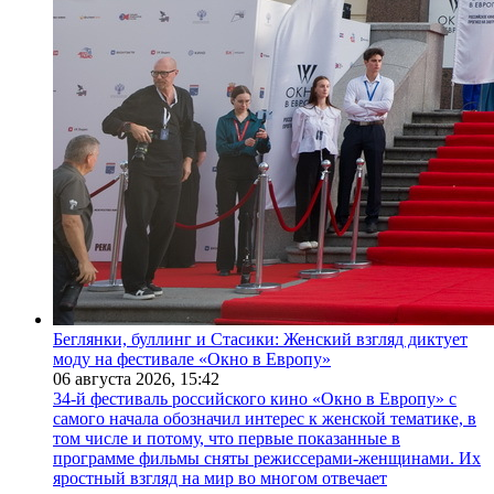
Беглянки, буллинг и Стасики: Женский взгляд диктует
моду на фестивале «Окно в Европу»
06 августа 2026,
15:42
34-й фестиваль российского кино «Окно в Европу» с
самого начала обозначил интерес к женской тематике, в
том числе и потому, что первые показанные в
программе фильмы сняты режиссерами-женщинами. Их
яростный взгляд на мир во многом отвечает