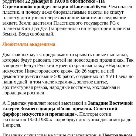
родителей
22 декабря в 19.00 в библиотеке «На
Стремянной» пройдет лекция «Пакетный бум»
. Чем опасен
пластик, и почему даже биоразлагаемые пакеты не спасут
планету, дети узнают через активное занятие-исследование
захвата Земли адептами Пластикового государства PG с
планеты Кин-Дза-Дза (запрещенного на территории планеты
Земля). Вход свободный.
Любителям академизма
Два главных музея продолжают открывать новые выставки,
которые будут радовать гостей на новогодних праздниках. Так
в корпусе Бенуа Русский музей открыл выставку «Народное
искусство Нижегородского края». До 26 марта на ней
демонстрируется свыше 500 работ, созданных от XVIII века до
наших дней, в том числе керамика, золотое шитье,
архитектурная резьба, народные костюмы, хохломская и
городецкая росписи.
А Эрмитаж удивляет новой выставкой в
З
ападине Восточной
галереи Зимнего дворца «Голос времени. Советский
фарфор: искусство и пропаганда»
. Полторы сотни
экспонатов 1920-1980-х годов будут доступны для осмотра до
1 апреля.
Праздник случился и на улице филателистов: в
Центральном