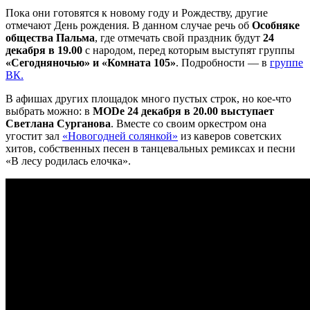
Пока они готовятся к новому году и Рождеству, другие
отмечают День рождения. В данном случае речь об
Особняке
общества Пальма
, где отмечать свой праздник будут
24
декабря в 19.00
с народом, перед которым выступят группы
«Сегодняночью» и «Комната 105»
. Подробности — в
группе
ВК.
В афишах других площадок много пустых строк, но кое-что
выбрать можно: в
MODе 24 декабря в 20.00 выступает
Светлана Сурганова
. Вместе со своим оркестром она
угостит зал
«Новогодней солянкой»
из каверов советских
хитов, собственных песен в танцевальных ремиксах и песни
«В лесу родилась елочка».