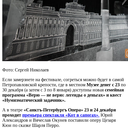
Фото: Сергей Николаев
Если замерзнете на фестивале, согреться можно будет в самой
Петропавловской крепости, где в местном
Музее денег с 23
по
30 декабря (а затем с 3 по 8 января) доступны новая
семейная
программа «Верю — не верю: легенды о деньгах» и квест
«Нумизматический задачник».
А в театре
«Санктъ-Петербургъ Опера» 23 и 24 декабря
проходит
премьера спектакля «Кот в сапогах»
.
Юрий
Александров и Вячеслав Окунев поставили оперу Цезаря
Кюи по сказке Шарля Перро.