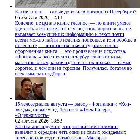
Какие книги — самые дорогие в магазинах Петербурга?
06 августа 2026,
12:13
Конечно, не цена в книге главное, — но книги умеют
удивлять и ею тоже. Тот случай, когда дороговизна не
вызывает возмущения: информацию и текст почти
всегда можно найти в издания попроще, а то и вообще в
интернете, — но качественная и художественно
оформленная книга — это произведение искусства.
«Фонтанка» расспросила петербургские книжные
магазины о том, какие издания на их полках — самые
дорогие, и чем они интересны. Получилась богатая во
всех смыслах подборка.
15 телесериалов августа — выбор «Фонтанки»: «Коп-
звезда», новые «Тед Лессо» и «Джек Ричер»,
«Одержимость»
02 августа 2026,
18:53
Кто бы мог подумать, что российский стриминг
вывалит в середине лета одни из самых ожидаемых
телесериалов года: пятый сезон «Мажора»,