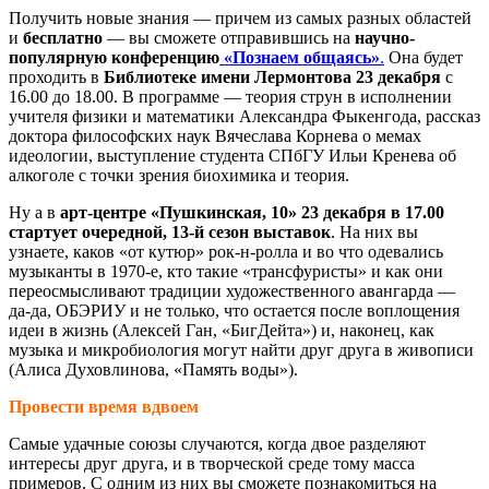
Получить новые знания — причем из самых разных областей
и
бесплатно
— вы сможете отправившись на
научно-
популярную конференцию
«Познаем общаясь»
.
Она будет
проходить в
Библиотеке имени Лермонтова 23 декабря
с
16.00 до 18.00. В программе — теория струн в исполнении
учителя физики и математики Александра Фыкенгода, рассказ
доктора философских наук Вячеслава Корнева о мемах
идеологии, выступление студента СПбГУ Ильи Кренева об
алкоголе с точки зрения биохимика и теория.
Ну а в
арт-центре «Пушкинская, 10» 23 декабря в 17.00
стартует очередной, 13-й сезон выставок
. На них вы
узнаете, каков «от кутюр» рок-н-ролла и во что одевались
музыканты в 1970-е, кто такие «трансфуристы» и как они
переосмысливают традиции художественного авангарда —
да-да, ОБЭРИУ и не только, что остается после воплощения
идеи в жизнь (Алексей Ган, «БигДейта») и, наконец, как
музыка и микробиология могут найти друг друга в живописи
(Алиса Духовлинова, «Память воды»).
Провести время вдвоем
Самые удачные союзы случаются, когда двое разделяют
интересы друг друга, и в творческой среде тому масса
примеров. С одним из них вы сможете познакомиться на