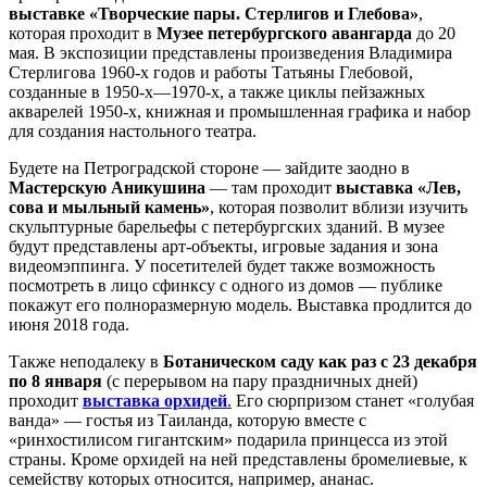
выставке «Творческие пары. Стерлигов и Глебова»
,
которая проходит в
Музее петербургского авангарда
до 20
мая. В экспозиции представлены произведения Владимира
Стерлигова 1960-х годов и работы Татьяны Глебовой,
созданные в 1950-х—1970-х, а также циклы пейзажных
акварелей 1950-х, книжная и промышленная графика и набор
для создания настольного театра.
Будете на Петроградской стороне — зайдите заодно в
Мастерскую Аникушина
— там проходит
выставка «Лев,
сова и мыльный камень»
, которая позволит вблизи изучить
скульптурные барельефы с петербургских зданий. В музее
будут представлены арт-объекты, игровые задания и зона
видеомэппинга. У посетителей будет также возможность
посмотреть в лицо сфинксу с одного из домов — публике
покажут его полноразмерную модель. Выставка продлится до
июня 2018 года.
Также неподалеку в
Ботаническом саду как раз с 23 декабря
по 8 января
(с перерывом на пару праздничных дней)
проходит
выставка орхидей
.
Его сюрпризом станет «голубая
ванда» — гостья из Таиланда, которую вместе с
«ринхостилисом гигантским» подарила принцесса из этой
страны. Кроме орхидей на ней представлены бромелиевые, к
семейству которых относится, например, ананас.