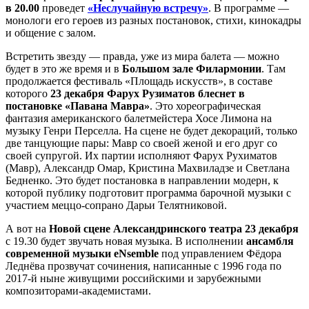
в 20.00
проведет
«Неслучайную встречу»
. В программе —
монологи его героев из разных постановок, стихи, кинокадры
и общение с залом.
Встретить звезду — правда, уже из мира балета — можно
будет в это же время и в
Большом зале Филармонии
. Там
продолжается фестиваль «Площадь искусств», в составе
которого
23 декабря Фарух Рузиматов блеснет в
постановке «Павана Мавра»
. Это хореографическая
фантазия американского балетмейстера Хосе Лимона на
музыку Генри Перселла. На сцене не будет декораций, только
две танцующие пары: Мавр со своей женой и его друг со
своей супругой. Их партии исполняют Фарух Рухиматов
(Мавр), Александр Омар, Кристина Махвиладзе и Светлана
Бедненко. Это будет постановка в направлении модерн, к
которой публику подготовит программа барочной музыки с
участием меццо-сопрано Дарьи Телятниковой.
А вот на
Новой сцене Александринского театра 23 декабря
с 19.30 будет звучать новая музыка. В исполнении
ансамбля
современной музыки eNsemble
под управлением Фёдора
Леднёва прозвучат сочинения, написанные с 1996 года по
2017-й ныне живущими российскими и зарубежными
композиторами-академистами.