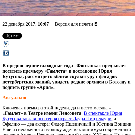
Рождественская ярмарка
22 декабря 2017,
10:07
Версия для печати
В предпоследние выходные года «Фонтанка» предлагает
посетить премьеру «Гамлета» в постановке Юрия
Бутусова, рассмотреть вблизи скульптуру с фасадов
петербургских зданий, увидеть редкие орхидеи в Ботсаду и
подпеть группе «Ария».
Актуально
Ключевая премьера этой недели, да и всего месяца –
«Гамлет» в Театре имени Ленсовета
.
В спектакле Юрия
Бутусова заглавного героя играет Лаура Пицхелаури
, а
Офелию — два актера: Федор Пшеничный и Юстина Вонщик.
Еще из необычного публику ждет как минимум современный
перевод Андрея Чернова, сделанный уже в XXI веке. Ну а все