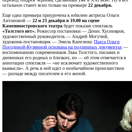
остальное станет ясно только на премьере
22 декабря.
Еще одна премьера приурочена к юбилею актрисы Ольги
Антоновой —
22 и 23 декабря в 19.00 на сцене
Каменноостровского театра
будет показан спектакль
«Толстого нет».
Режиссер постановки — Денис Хуснияров,
художественный руководитель — Андрей Могучий,
художник-постановщик — Эмиль Капелюш.
Пьеса Ольги
Погодиной-Кузминой основана на подлинных документах
—
воспоминаниях современников Льва Толстого, письмах и
дневниках его родных и близких, но — об этом отмечается в
аннотации спектакля — «не исключает художественного
вымысла». А речь в ней идет о необычайном происшествии
— разладе между писателем и его женой.