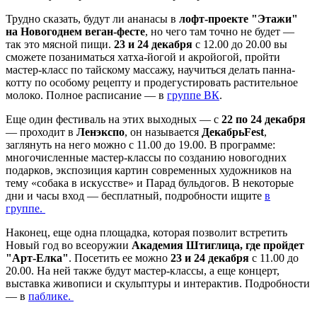
Трудно сказать, будут ли ананасы в
лофт-проекте "Этажи"
на Новогоднем веган-фесте
, но чего там точно не будет —
так это мясной пищи.
23 и 24 декабря
с 12.00 до 20.00 вы
сможете позаниматься хатха-йогой и акройогой, пройти
мастер-класс по тайскому массажу, научиться делать панна-
котту по особому рецепту и продегустировать растительное
молоко. Полное расписание — в
группе ВК
.
Еще один фестиваль на этих выходных — с
22 по 24 декабря
— проходит в
Ленэкспо
, он называется
ДекабрьFest
,
заглянуть на него можно с 11.00 до 19.00. В программе:
многочисленные мастер-классы по созданию новогодних
подарков, экспозиция картин современных художников на
тему «собака в искусстве» и Парад бульдогов. В некоторые
дни и часы вход — бесплатный, подробности ищите
в
группе.
Наконец, еще одна площадка, которая позволит встретить
Новый год во всеоружии
Академия Штиглица, где пройдет
"Арт-Елка"
. Посетить ее можно
23 и 24 декабря
с 11.00 до
20.00. На ней также будут мастер-классы, а еще концерт,
выставка живописи и скульптуры и интерактив. Подробности
— в
паблике.