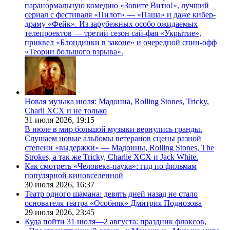
паранормальную комедию «Зовите Витю!», лучший
сериал с фестиваля «Пилот» — «Паша» и даже кибер-
драму «Фейк». Из зарубежных особо ожидаемых
телепроектов — третий сезон сай-фая «Укрытие»,
приквел «Блондинки в законе» и очередной спин-офф
«Теории большого взрыва».
Новая музыка июля: Мадонна, Rolling Stones, Tricky,
Charli XCX и не только
31 июля 2026,
19:15
В июле в мир большой музыки вернулись гранды.
Слушаем новые альбомы ветеранов сцены разной
степени «выдержки» — Мадонны, Rolling Stones, The
Strokes, а так же Tricky, Charlie XCX и Jack White.
Как смотреть «Человека-паука»: гид по фильмам
популярной киновселенной
30 июля 2026,
16:37
Театр одного шамана: девять дней назад не стало
основателя театра «Особняк» Дмитрия Поднозова
29 июля 2026,
23:45
Куда пойти 31 июля—2 августа: праздник флоксов,