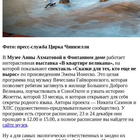
Фото: пресс-служба Цирка Чинизелли
В
Музее Анны Ахматовой в Фонтанном доме
работает
интерактивная
выставка «В квартире великана»,
на
которой показывают
спектакль «Сказки для тех, кто еще не
вырос»
по произведениям Эжена Ионеско. Это целая
программа под музыку Вячеслава Гайворонского, которая
позволяет ребятам заглянуть в жилище Большого Доброго
Великана, поучаствовать в СоноОхоте и узнать историю
Жозетты, которой 33 месяца, и которая открывает для себя
секреты родного языка. Авторы проекта — Никита Сазонов и
ХПС (художественно-придумывательное сообщество). У
программ есть строгое расписание, 23 и 24 декабря они
проходят в 12.00 и 15.00, а полное расписание вы найдете на
сайте музея
.
Ну а для самых экологически ответственных и заодно их