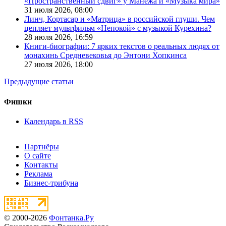
«Пространственный сдвиг» у Манежа и «Музыка мира»
31 июля 2026,
08:00
Линч, Кортасар и «Матрица» в российской глуши. Чем
цепляет мультфильм «Непокой» с музыкой Курехина?
28 июля 2026,
16:59
Книги-биографии: 7 ярких текстов о реальных людях от
монахинь Средневековья до Энтони Хопкинса
27 июля 2026,
18:00
Предыдущие статьи
Фишки
Календарь в RSS
Партнёры
О сайте
Контакты
Реклама
Бизнес-трибуна
© 2000-2026
Фонтанка.Ру