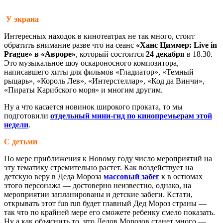
У экрана
Интересных находок в кинотеатрах не так много, стоит
обратить внимание разве что на сеанс
«Ханс Циммер: Live in
Prague» в «Авроре»
, который состоится
24 декабря
в 18.30.
Это музыкальное шоу оскароносного композитора,
написавшего хиты для фильмов «Гладиатор», «Темный
рыцарь», «Король Лев», «Интерстеллар», «Код да Винчи»,
«Пираты Карибского моря» и многим другим.
Ну а что касается новинок широкого проката, то мы
подготовили
отдельный мини-гид по кинопремьерам этой
недели
.
С детьми
По мере приближения к Новому году число мероприятий на
эту тематику стремительно растет. Как воздействует на
детскую веру в Деда Мороза
массовый забег
к в остюмах
этого персонажа — достоверно неизвестно, однако, на
мероприятии запланированы и детские забеги. Кстати,
открывать этот fun run будет главный Дед Мороз страны —
так что по крайней мере его сможете ребенку смело показать.
Ну а как объяснить то, что Дедов Морозов станет много —