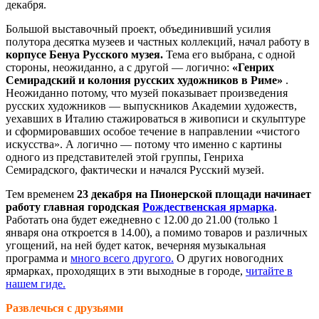
декабря.
Большой выставочный проект, объединивший усилия
полутора десятка музеев и частных коллекций, начал работу в
корпусе Бенуа Русского музея.
Тема его выбрана, с одной
стороны, неожиданно, а с другой — логично:
«Генрих
Семирадский и колония русских художников в Риме»
.
Неожиданно потому, что музей показывает произведения
русских художников — выпускников Академии художеств,
уехавших в Италию стажироваться в живописи и скульптуре
и сформировавших особое течение в направлении «чистого
искусства». А логично — потому что именно с картины
одного из представителей этой группы, Генриха
Семирадского, фактически и начался Русский музей.
Тем временем
23 декабря на Пионерской площади
начинает
работу главная городская
Рождественская ярмарка
.
Работать она будет ежедневно с 12.00 до 21.00 (только 1
января она откроется в 14.00), а помимо товаров и различных
угощений, на ней будет каток, вечерняя музыкальная
программа и
много всего другого.
О других новогодних
ярмарках, проходящих в эти выходные в городе,
читайте в
нашем гиде.
Развлечься с друзьями