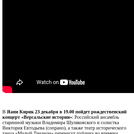
В
Яани Кирик 23 декабря в 19.00 пойдет рождественский
концерт «Версальские истории»
: Российский ансамбль
старинной музыки Владимира Шуляковского и солистка
Виктория Евтодьева (сопрано), а также театр исторического
танца «Малый Трианон» перенесут публику во времена