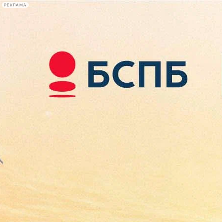
РЕКЛАМА
Афиша Plus
#телегид
Фонтанка.ру
Сегодня:
2026.08.09
14:14
Афиша Plus
кино
спектакли
выставки
концерты
лекции
книги
афиша плюс
новости
+