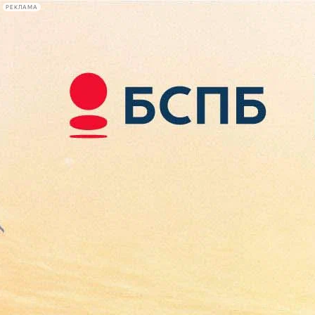
РЕКЛАМА
Афиша Plus
#телегид
Фонтанка.ру
Сегодня:
2026.08.10
09:07
Афиша Plus
кино
спектакли
выставки
концерты
лекции
книги
афиша плюс
новости
+