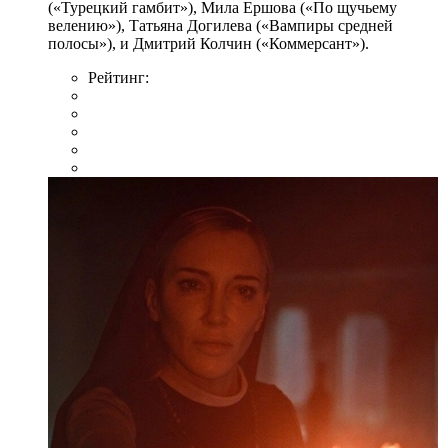
(«Турецкий гамбит»), Мила Ершова («По щучьему
велению»), Татьяна Догилева («Вампиры средней
полосы»), и Дмитрий Колчин («Коммерсант»).
Рейтинг: