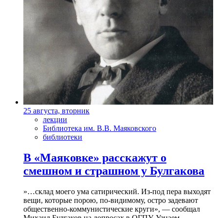
25 августа, вторник
лекции
Библиотека им. В.В. Маяковского
библиотеки
В «Маяковке» расскажут о
смешном и страшном у Булгакова
»…склад моего ума сатирический. Из-под пера выходят
вещи, которые порою, по-видимому, остро задевают
общественно-коммунистические круги», — сообщал
Михаил Булгаков на допросах в ОГПУ. Узнаем