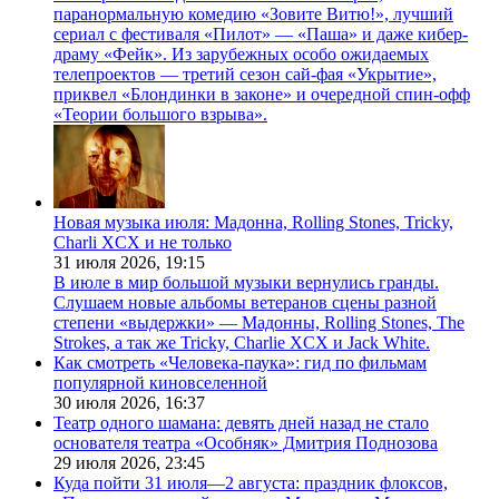
паранормальную комедию «Зовите Витю!», лучший
сериал с фестиваля «Пилот» — «Паша» и даже кибер-
драму «Фейк». Из зарубежных особо ожидаемых
телепроектов — третий сезон сай-фая «Укрытие»,
приквел «Блондинки в законе» и очередной спин-офф
«Теории большого взрыва».
Новая музыка июля: Мадонна, Rolling Stones, Tricky,
Charli XCX и не только
31 июля 2026,
19:15
В июле в мир большой музыки вернулись гранды.
Слушаем новые альбомы ветеранов сцены разной
степени «выдержки» — Мадонны, Rolling Stones, The
Strokes, а так же Tricky, Charlie XCX и Jack White.
Как смотреть «Человека-паука»: гид по фильмам
популярной киновселенной
30 июля 2026,
16:37
Театр одного шамана: девять дней назад не стало
основателя театра «Особняк» Дмитрия Поднозова
29 июля 2026,
23:45
Куда пойти 31 июля—2 августа: праздник флоксов,