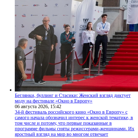
Беглянки, буллинг и Стасики: Женский взгляд диктует
моду на фестивале «Окно в Европу»
06 августа 2026,
15:42
34-й фестиваль российского кино «Окно в Европу» с
самого начала обозначил интерес к женской тематике, в
том числе и потому, что первые показанные в
программе фильмы сняты режиссерами-женщинами. Их
яростный взгляд на мир во многом отвечает