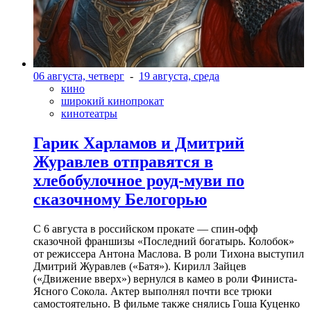
06 августа, четверг
-
19 августа, среда
кино
широкий кинопрокат
кинотеатры
Гарик Харламов и Дмитрий
Журавлев отправятся в
хлебобулочное роуд-муви по
сказочному Белогорью
С 6 августа в российском прокате — спин-офф
сказочной франшизы «Последний богатырь. Колобок»
от режиссера Антона Маслова. В роли Тихона выступил
Дмитрий Журавлев («Батя»). Кирилл Зайцев
(«Движение вверх») вернулся в камео в роли Финиста-
Ясного Сокола. Актер выполнял почти все трюки
самостоятельно. В фильме также снялись Гоша Куценко