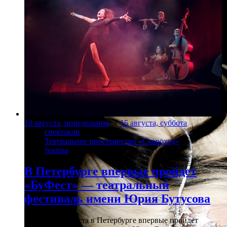
10 августа, понедельник
-
15 августа, суббота
спектакли
Театральное пространство «Скороход»
театры
В Петербурге впервые пройдет
«БуФест» — театральный
фестиваль имени Юрия Бутусова
С 10 по 15 августа в Петербурге впервые пройдет