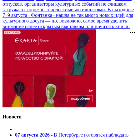
отпусков, организаторы культурных событий не слишком
загружают горожан творческими активностями. В выходные
7–9 августа «Фонтанка» нашла не так много новых идей для
культурного досуга — но, возможно, самое время уделить
внимание ранее открытым выставкам или почитать книги.
РЕКЛАМА
Новости
07 августа 2026
- В Петербурге готовятся наблюдать