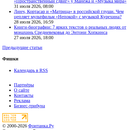
«Пространственный сдвиг» у Манежа и «Музыка мира»
31 июля 2026,
08:00
Линч, Кортасар и «Матрица» в российской глуши. Чем
цепляет мультфильм «Непокой» с музыкой Курехина?
28 июля 2026,
16:59
Книги-биографии: 7 ярких текстов о реальных людях от
монахинь Средневековья до Энтони Хопкинса
27 июля 2026,
18:00
Предыдущие статьи
Фишки
Календарь в RSS
Партнёры
О сайте
Контакты
Реклама
Бизнес-трибуна
© 2000-2026
Фонтанка.Ру