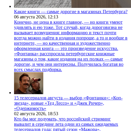
Какие книги — самые дорогие в магазинах Петербурга?
06 августа 2026,
12:13
Конечно, не цена в книге главное, — но книги умеют
удивлять и ею тоже. Тот случай, когда дороговизна не
вызывает возмущения: информацию и текст почти
всегда можно найти в издания попроще, а то и вообще в
интернете, — но качественная и художественно
оформленная книга — это произведение искусства.
«Фонтанка» расспросила петербургские книжные
магазины о том, какие издания на их полках — самые
дорогие, и чем они интересны. Получилась богатая во
всех смыслах подборка.
15 телесериалов августа — выбор «Фонтанки»: «Коп-
звезда», новые «Тед Лессо» и «Джек Ричер»,
«Одержимость»
02 августа 2026,
18:53
Кто бы мог подумать, что российский стриминг
вывалит в середине лета одни из самых ожидаемых
телесериалов года: пятый сезон «Мажора»,