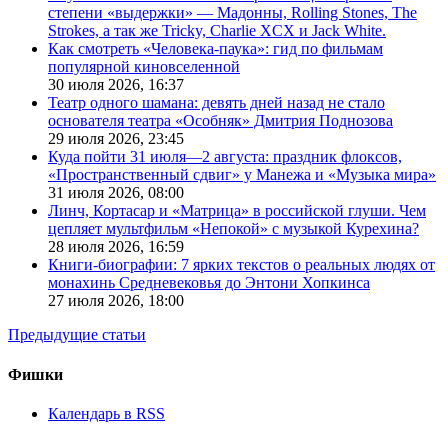
степени «выдержки» — Мадонны, Rolling Stones, The
Strokes, а так же Tricky, Charlie XCX и Jack White.
Как смотреть «Человека-паука»: гид по фильмам
популярной киновселенной
30 июля 2026,
16:37
Театр одного шамана: девять дней назад не стало
основателя театра «Особняк» Дмитрия Поднозова
29 июля 2026,
23:45
Куда пойти 31 июля—2 августа: праздник флоксов,
«Пространственный сдвиг» у Манежа и «Музыка мира»
31 июля 2026,
08:00
Линч, Кортасар и «Матрица» в российской глуши. Чем
цепляет мультфильм «Непокой» с музыкой Курехина?
28 июля 2026,
16:59
Книги-биографии: 7 ярких текстов о реальных людях от
монахинь Средневековья до Энтони Хопкинса
27 июля 2026,
18:00
Предыдущие статьи
Фишки
Календарь в RSS