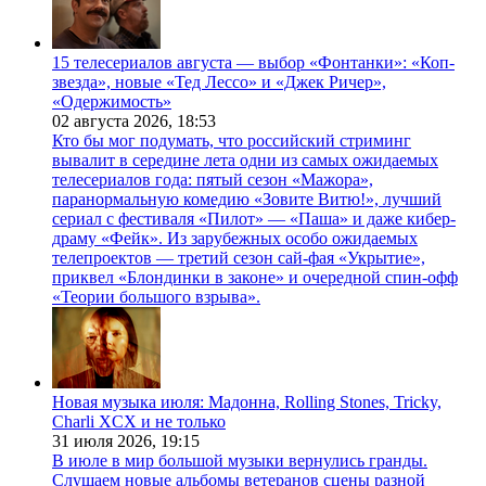
15 телесериалов августа — выбор «Фонтанки»: «Коп-
звезда», новые «Тед Лессо» и «Джек Ричер»,
«Одержимость»
02 августа 2026,
18:53
Кто бы мог подумать, что российский стриминг
вывалит в середине лета одни из самых ожидаемых
телесериалов года: пятый сезон «Мажора»,
паранормальную комедию «Зовите Витю!», лучший
сериал с фестиваля «Пилот» — «Паша» и даже кибер-
драму «Фейк». Из зарубежных особо ожидаемых
телепроектов — третий сезон сай-фая «Укрытие»,
приквел «Блондинки в законе» и очередной спин-офф
«Теории большого взрыва».
Новая музыка июля: Мадонна, Rolling Stones, Tricky,
Charli XCX и не только
31 июля 2026,
19:15
В июле в мир большой музыки вернулись гранды.
Слушаем новые альбомы ветеранов сцены разной