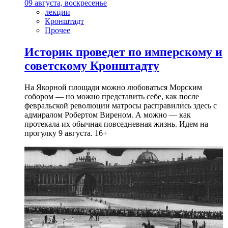
09 августа, воскресенье
лекции
Кронштадт
Прочее
Историк проведет по имперскому и
советскому Кронштадту
На Якорной площади можно любоваться Морским
собором — но можно представить себе, как после
февральской революции матросы расправились здесь с
адмиралом Робертом Виреном. А можно — как
протекала их обычная повседневная жизнь. Идем на
прогулку 9 августа. 16+