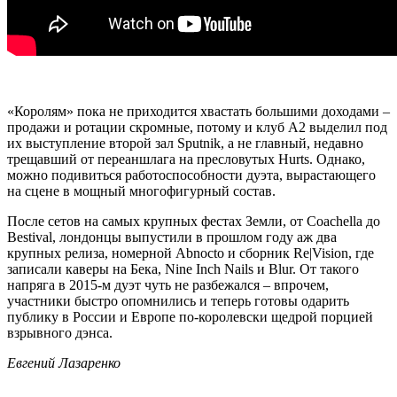
«Королям» пока не приходится хвастать большими доходами –
продажи и ротации скромные, потому и клуб А2 выделил под
их выступление второй зал Sputnik, а не главный, недавно
трещавший от переаншлага на пресловутых Hurts. Однако,
можно подивиться работоспособности дуэта, вырастающего
на сцене в мощный многофигурный состав.
После сетов на самых крупных фестах Земли, от Coachella до
Bestival, лондонцы выпустили в прошлом году аж два
крупных релиза, номерной Abnocto и сборник Re|Vision, где
записали каверы на Бека, Nine Inch Nails и Blur. От такого
напряга в 2015-м дуэт чуть не разбежался – впрочем,
участники быстро опомнились и теперь готовы одарить
публику в России и Европе по-королевски щедрой порцией
взрывного дэнса.
Евгений Лазаренко