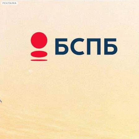
РЕКЛАМА
Афиша Plus
#телегид
Фонтанка.ру
Сегодня:
2026.08.07
19:15
Афиша Plus
кино
спектакли
выставки
концерты
лекции
книги
афиша плюс
новости
+