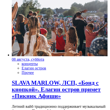
08 августа, суббота
концерты
Елагин остров
Прочее
SLAVA MARLOW, ЛСП, «Бонд с
кнопкой». Елагин остров примет
«Пикник Афиши»
Летний вайб традиционно поддерживает музыкальный