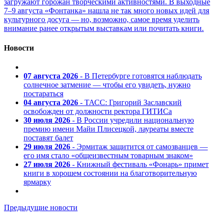
загружают горожан творческими активностями. В выходные
7–9 августа «Фонтанка» нашла не так много новых идей для
культурного досуга — но, возможно, самое время уделить
внимание ранее открытым выставкам или почитать книги.
Новости
07 августа 2026
- В Петербурге готовятся наблюдать
солнечное затмение — чтобы его увидеть, нужно
постараться
04 августа 2026
- ТАСС: Григорий Заславский
освобожден от должности ректора ГИТИСа
30 июля 2026
- В России учредили национальную
премию имени Майи Плисецкой, лауреаты вместе
поставят балет
29 июля 2026
- Эрмитаж защитится от самозванцев —
его имя стало «общеизвестным товарным знаком»
27 июля 2026
- Книжный фестиваль «Фонарь» примет
книги в хорошем состоянии на благотворительную
ярмарку
Предыдущие новости