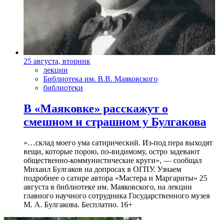
25 августа, вторник
лекции
Библиотека им. В.В. Маяковского
библиотеки
В «Маяковке» расскажут о
смешном и страшном у Булгакова
»…склад моего ума сатирический. Из-под пера выходят
вещи, которые порою, по-видимому, остро задевают
общественно-коммунистические круги», — сообщал
Михаил Булгаков на допросах в ОГПУ. Узнаем
подробнее о сатире автора «Мастера и Маргариты» 25
августа в библиотеке им. Маяковского, на лекции
главного научного сотрудника Государственного музея
М. А. Булгакова. Бесплатно. 16+