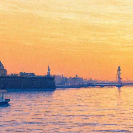
Лондонский синти-дуэт
Monarchy устроит танцы в
сердце Петроградки