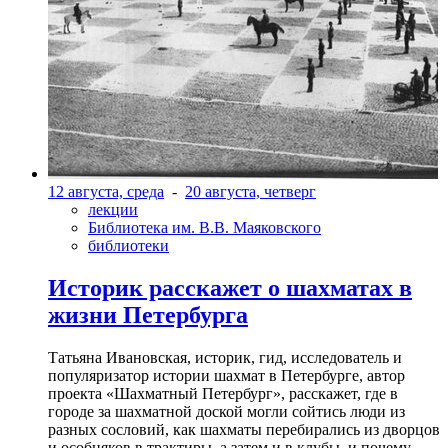
12 августа, среда
-
20 августа, четверг
лекции
Библиотека им. В.В. Маяковского
библиотеки
Историк расскажет о шахматах в
жизни Петербурга
Татьяна Ивановская, историк, гид, исследователь и
популяризатор истории шахмат в Петербурге, автор
проекта «Шахматный Петербург», расскажет, где в
городе за шахматной доской могли сойтись люди из
разных сословий, как шахматы перебирались из дворцов
и особняков в трактиры, а затем и в клубы, и почему