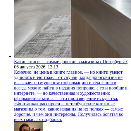
Какие книги — самые дорогие в магазинах Петербурга?
06 августа 2026,
12:13
Конечно, не цена в книге главное, — но книги умеют
удивлять и ею тоже. Тот случай, когда дороговизна не
вызывает возмущения: информацию и текст почти
всегда можно найти в издания попроще, а то и вообще в
интернете, — но качественная и художественно
оформленная книга — это произведение искусства.
«Фонтанка» расспросила петербургские книжные
магазины о том, какие издания на их полках — самые
дорогие, и чем они интересны. Получилась богатая во
всех смыслах подборка.