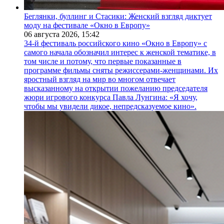
Беглянки, буллинг и Стасики: Женский взгляд диктует
моду на фестивале «Окно в Европу»
06 августа 2026,
15:42
34-й фестиваль российского кино «Окно в Европу» с
самого начала обозначил интерес к женской тематике, в
том числе и потому, что первые показанные в
программе фильмы сняты режиссерами-женщинами. Их
яростный взгляд на мир во многом отвечает
высказанному на открытии пожеланию председателя
жюри игрового конкурса Павла Лунгина: «Я хочу,
чтобы мы увидели дикое, непредсказуемое кино».