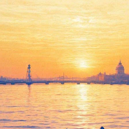
инградского андеграунда» отк