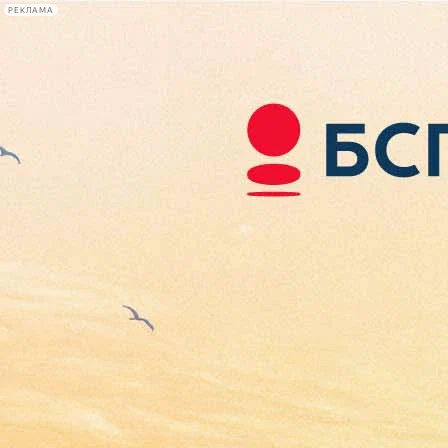
РЕКЛАМА
Афиша Plus
#телегид
Фонтанка.ру
Сегодня:
2026.08.10
08:15
Афиша Plus
кино
спектакли
выставки
концерты
лекции
книги
афиша плюс
новости
+