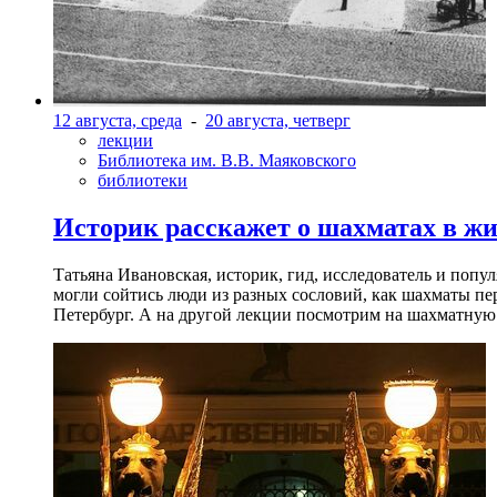
12 августа, среда
-
20 августа, четверг
лекции
Библиотека им. В.В. Маяковского
библиотеки
Историк расскажет о шахматах в ж
Татьяна Ивановская, историк, гид, исследователь и попу
могли сойтись люди из разных сословий, как шахматы пер
Петербург. А на другой лекции посмотрим на шахматную 