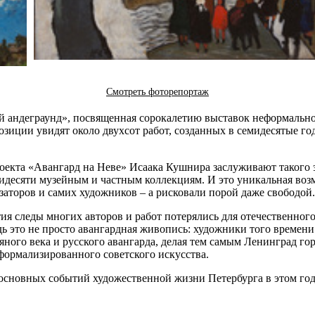
Смотреть фоторепортаж
й андеграунд», посвященная сорокалетию выставок неформально
кспозиции увидят около двухсот работ, созданных в семидесяты
оекта «Авангард на Неве» Исаака Кушнира заслуживают такого э
десяти музейным и частным коллекциям. И это уникальная возмо
изаторов и самих художников – а рисковали порой даже свободой.
ия следы многих авторов и работ потерялись для отечественного
дь это не просто авангардная живопись: художники того времен
ного века и русского авангарда, делая тем самым Ленинград го
аформализированного советского искусства.
 основных событий художественной жизни Петербурга в этом год