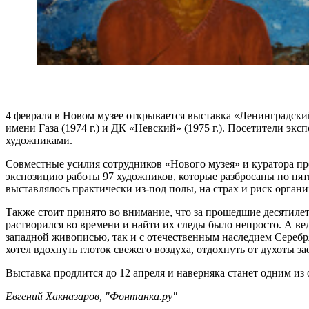
4 февраля в Новом музее открывается выставка «Ленинградски
имени Газа (1974 г.) и ДК «Невский» (1975 г.). Посетители э
художниками.
Совместные усилия сотрудников «Нового музея» и куратора пр
экспозицию работы 97 художников, которые разбросаны по пяти
выставлялось практически из-под полы, на страх и риск орган
Также стоит принято во внимание, что за прошедшие десятилет
растворился во времени и найти их следы было непросто. А ве
западной живописью, так и с отечественным наследием Серебря
хотел вдохнуть глоток свежего воздуха, отдохнуть от духоты з
Выставка продлится до 12 апреля и наверняка станет одним из
Евгений Хакназаров, "Фонтанка.ру"