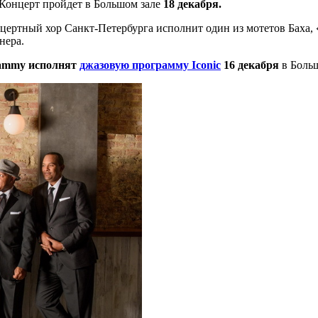
Концерт пройдет в Большом зале
18 декабря.
нцертный хор Санкт-Петербурга исполнит один из мотетов Бах
нера.
rammy исполнят
джазовую программу Iconic
16 декабря
в Больш