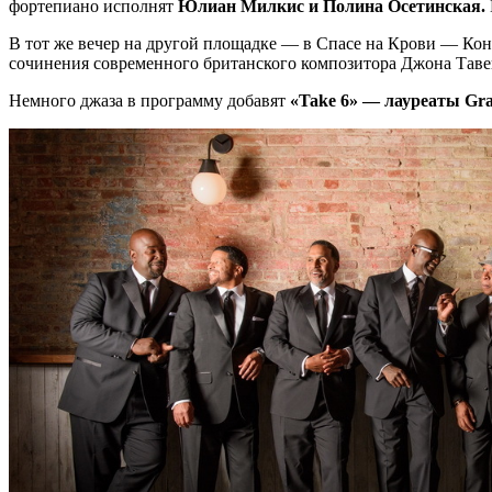
фортепиано исполнят
Юлиан Милкис и Полина Осетинская.
В тот же вечер на другой площадке — в Спасе на Крови — Ко
сочинения современного британского композитора Джона Таве
Немного джаза в программу добавят
«Take 6» — лауреаты G