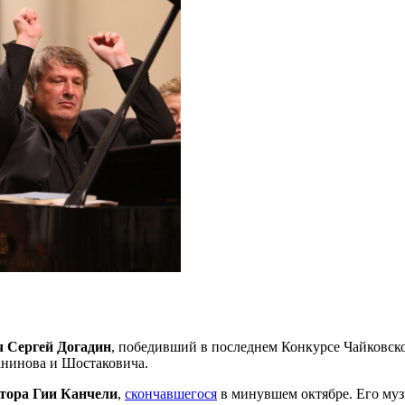
ч Сергей Догадин
, победивший в последнем Конкурсе Чайковск
анинова и Шостаковича.
тора Гии Канчели
,
скончавшегося
в минувшем октябре. Его музы