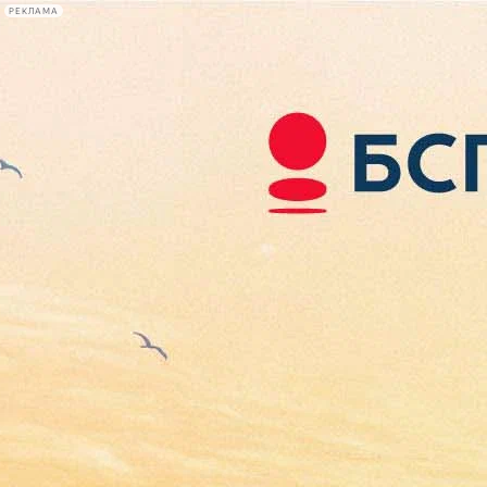
РЕКЛАМА
Афиша Plus
#телегид
Фонтанка.ру
Сегодня:
2026.08.09
11:49
Афиша Plus
кино
спектакли
выставки
концерты
лекции
книги
афиша плюс
новости
+