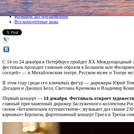
Все концерты
Большой зал Филармонии
Все концертные залы
С 14 по 24 декабря в Петербурге пройдет ХХ Международны
фестиваль проходит главным образом в Большом зале Филармо
соседей» — в Михайловском театре, Русском музее и Театре муз
В этом году среди его ключевых фигур — дирижеры Юрий Те
Догадин и Джошуа Белл, Светлана Крючкова и Владимир Кошев
Первый концерт —
14 декабря
.
Фестиваль откроет художест
главный приглашенный дирижер Заслуженного коллектива Росси
своим «Бетховенским путешествием»: музыкант дал свыше 230 
карнавал» Берлиоза, фортепианный концерт Грига и Третья си