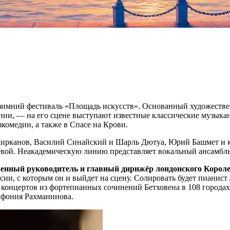
й зимний фестиваль «Площадь искусств». Основанный художес
нии, — на его сцене выступают известные классические музыка
комедии, а также в Спасе на Крови.
мирканов, Василий Синайский и Шарль Дютуа, Юрий Башмет и 
ой. Неакадемическую линию представляет вокальный ансамбль 
венный руководитель и главный дирижёр лондонского Корол
и, с которым он и выйдет на сцену. Солировать будет пианист
концертов из фортепианных сочинений Бетховена в 108 городах
мфония Рахманинова.