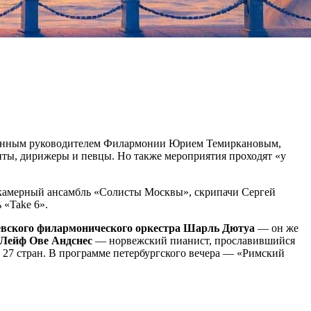
твенным руководителем Филармонии Юрием Темиркановым,
нты, дирижеры и певцы. Но также мероприятия проходят «у
камерный ансамбль «Солисты Москвы», скрипачи Сергей
«Take 6».
евского филармонического оркестра Шарль Дютуа
— он же
Лейф Ове Андснес
— норвежский пианист, прославившийся
 27 стран. В программе петербургского вечера — «Римский