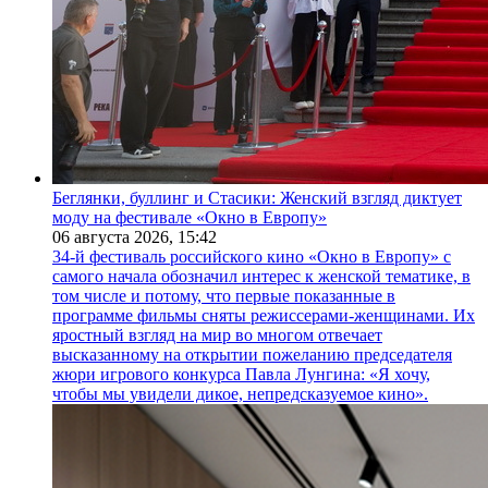
Беглянки, буллинг и Стасики: Женский взгляд диктует
моду на фестивале «Окно в Европу»
06 августа 2026,
15:42
34-й фестиваль российского кино «Окно в Европу» с
самого начала обозначил интерес к женской тематике, в
том числе и потому, что первые показанные в
программе фильмы сняты режиссерами-женщинами. Их
яростный взгляд на мир во многом отвечает
высказанному на открытии пожеланию председателя
жюри игрового конкурса Павла Лунгина: «Я хочу,
чтобы мы увидели дикое, непредсказуемое кино».