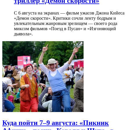
триллер «Демон скорости»
С 6 августа на экранах — фильм ужасов Джона Кийеса
«Демон скорости». Критики сочли ленту бодрым и
увлекательным жанровым зрелищeм — своего рода
миксом фильмов «Поезд в Пусан» и «Изгоняющий
дьявола».
Куда пойти 7–9 августа: «Пикник