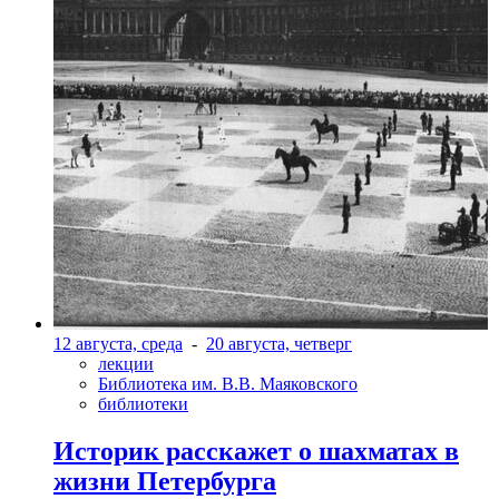
12 августа, среда
-
20 августа, четверг
лекции
Библиотека им. В.В. Маяковского
библиотеки
Историк расскажет о шахматах в
жизни Петербурга