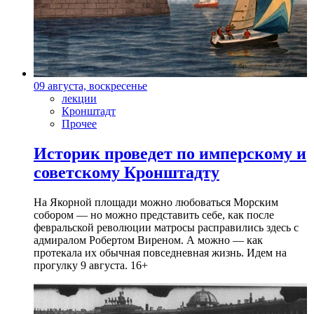
09 августа, воскресенье
лекции
Кронштадт
Прочее
Историк проведет по имперскому и
советскому Кронштадту
На Якорной площади можно любоваться Морским
собором — но можно представить себе, как после
февральской революции матросы расправились здесь с
адмиралом Робертом Виреном. А можно — как
протекала их обычная повседневная жизнь. Идем на
прогулку 9 августа. 16+