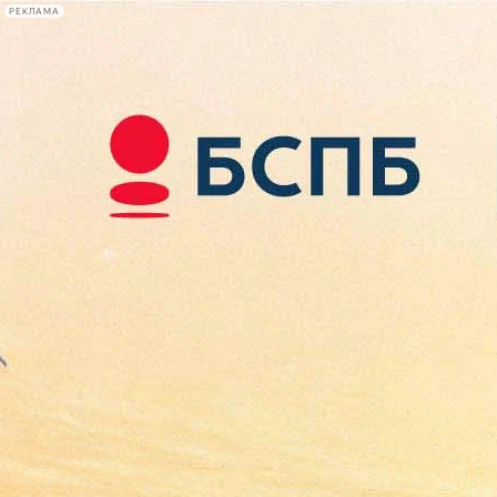
РЕКЛАМА
Афиша Plus
#телегид
Фонтанка.ру
Сегодня:
2026.08.09
12:35
Афиша Plus
кино
спектакли
выставки
концерты
лекции
книги
афиша плюс
новости
+