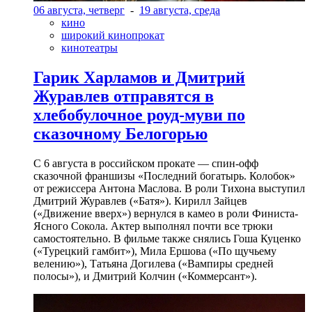
06 августа, четверг
-
19 августа, среда
кино
широкий кинопрокат
кинотеатры
Гарик Харламов и Дмитрий
Журавлев отправятся в
хлебобулочное роуд-муви по
сказочному Белогорью
С 6 августа в российском прокате — спин-офф
сказочной франшизы «Последний богатырь. Колобок»
от режиссера Антона Маслова. В роли Тихона выступил
Дмитрий Журавлев («Батя»). Кирилл Зайцев
(«Движение вверх») вернулся в камео в роли Финиста-
Ясного Сокола. Актер выполнял почти все трюки
самостоятельно. В фильме также снялись Гоша Куценко
(«Турецкий гамбит»), Мила Ершова («По щучьему
велению»), Татьяна Догилева («Вампиры средней
полосы»), и Дмитрий Колчин («Коммерсант»).