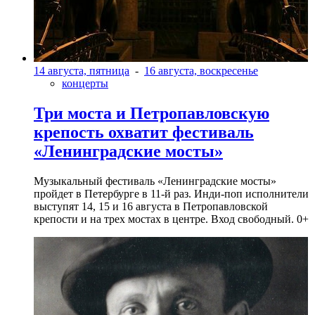
14 августа, пятница
-
16 августа, воскресенье
концерты
Три моста и Петропавловскую
крепость охватит фестиваль
«Ленинградские мосты»
Музыкальный фестиваль «Ленинградские мосты»
пройдет в Петербурге в 11-й раз. Инди-поп исполнители
выступят 14, 15 и 16 августа в Петропавловской
крепости и на трех мостах в центре. Вход свободный. 0+