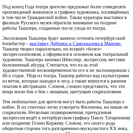
Под конец Года театра зрителю предложат более семидесяти
произведений живописи и графики художника, посвящённых
в том числе Гражданской войне. Также кураторы выставки в
филиале Русского музея обратили внимание на поздние
работы Тышлера, созданные после ухода из театра.
Экспозиция Тышлера будет занятно оттенять петербургский
блокбастер –
выставку Дейнеки и Самохвалова в Манеже.
Тышлер творил параллельно, но всерьёз «болел»
экспрессионизмом, а оформился в основном как театральный
художник. Тышлера занимал Шекспир, экспрессия, местами
болезненный абсурд. Считается, что из-за этой
художественной несвоевременности его и не экспонировали с
60-х годов. Уйдя из театра, Тышлер работал над скульптурами
из веток, которые находил в лесу, а также вернулся к ранним
опытам в абстракции. Словом, сложно представить, что эти
вещи жили бок о бок с мощным, цветущим соцреализмом.
Тем любопытнее для зрителя могут быть работы Тышлера о
войне. В их генетике легко усмотреть Филонова, но никак не
соцреализм. Несколько подмороженная, причудливая
экспрессия ведёт к петербургском графику Павлу Татарникову
или позднему Гелию Коржеву. Словом, это своего рода
оборотная сторона того разгоряченно-мускулистого XX века,