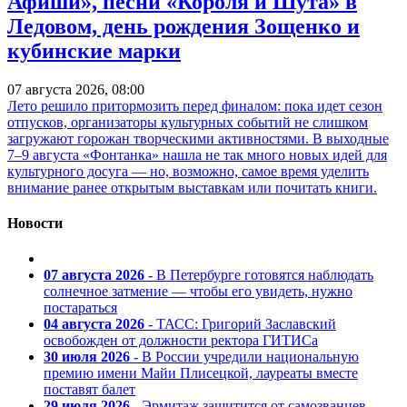
Афиши», песни «Короля и Шута» в
Ледовом, день рождения Зощенко и
кубинские марки
07 августа 2026, 08:00
Лето решило притормозить перед финалом: пока идет сезон
отпусков, организаторы культурных событий не слишком
загружают горожан творческими активностями. В выходные
7–9 августа «Фонтанка» нашла не так много новых идей для
культурного досуга — но, возможно, самое время уделить
внимание ранее открытым выставкам или почитать книги.
Новости
07 августа 2026
- В Петербурге готовятся наблюдать
солнечное затмение — чтобы его увидеть, нужно
постараться
04 августа 2026
- ТАСС: Григорий Заславский
освобожден от должности ректора ГИТИСа
30 июля 2026
- В России учредили национальную
премию имени Майи Плисецкой, лауреаты вместе
поставят балет
29 июля 2026
- Эрмитаж защитится от самозванцев —