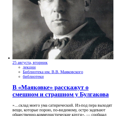
25 августа, вторник
лекции
Библиотека им. В.В. Маяковского
библиотеки
В «Маяковке» расскажут о
смешном и страшном у Булгакова
»…склад моего ума сатирический. Из-под пера выходят
вещи, которые порою, по-видимому, остро задевают
общественно-коммунистические круги», — сообщал