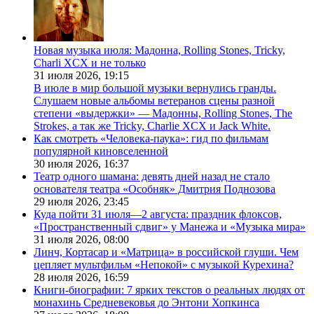
Новая музыка июля: Мадонна, Rolling Stones, Tricky,
Charli XCX и не только
31 июля 2026,
19:15
В июле в мир большой музыки вернулись гранды.
Слушаем новые альбомы ветеранов сцены разной
степени «выдержки» — Мадонны, Rolling Stones, The
Strokes, а так же Tricky, Charlie XCX и Jack White.
Как смотреть «Человека-паука»: гид по фильмам
популярной киновселенной
30 июля 2026,
16:37
Театр одного шамана: девять дней назад не стало
основателя театра «Особняк» Дмитрия Поднозова
29 июля 2026,
23:45
Куда пойти 31 июля—2 августа: праздник флоксов,
«Пространственный сдвиг» у Манежа и «Музыка мира»
31 июля 2026,
08:00
Линч, Кортасар и «Матрица» в российской глуши. Чем
цепляет мультфильм «Непокой» с музыкой Курехина?
28 июля 2026,
16:59
Книги-биографии: 7 ярких текстов о реальных людях от
монахинь Средневековья до Энтони Хопкинса