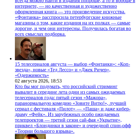
всегда можно найти в издания попроще, а то и вообще в
интернете, — но качественная и художественно
оформленная книга — это произведение искусства.
«Фонтанка» расспросила петербургские книжные
магазины о том, какие издания на их полках — самые
дорогие, и чем они интересны. Получилась богатая во
всех смыслах подборка.
15 телесериалов августа — выбор «Фонтанки»: «Коп-
звезда», новые «Тед Лессо» и «Джек Ричер»,
«Одержимость»
02 августа 2026,
18:53
Кто бы мог подумать, что российский стриминг
вывалит в середине лета одни из самых ожидаемых
телесериалов года: пятый сезон «Мажора»,
паранормальную комедию «Зовите Витю!», лучший
сериал с фестиваля «Пилот» — «Паша» и даже кибер-
драму «Фейк». Из зарубежных особо ожидаемых
телепроектов — третий сезон сай-фая «Укрытие»,
приквел «Блондинки в законе» и очередной спин-офф
«Теории большого взрыва».