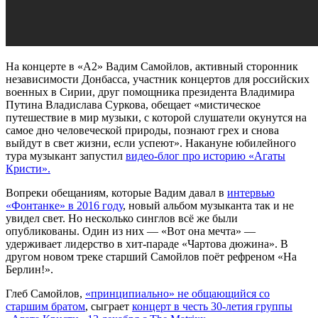
На концерте в «A2» Вадим Самойлов, активный сторонник
независимости Донбасса, участник концертов для российских
военных в Сирии, друг помощника президента Владимира
Путина Владислава Суркова, обещает «мистическое
путешествие в мир музыки, с которой слушатели окунутся на
самое дно человеческой природы, познают грех и снова
выйдут в свет жизни, если успеют». Накануне юбилейного
тура музыкант запустил
видео-блог про историю «Агаты
Кристи».
Вопреки обещаниям, которые Вадим давал в
интервью
«Фонтанке» в 2016 году
, новый альбом музыканта так и не
увидел свет. Но несколько синглов всё же были
опубликованы. Один из них — «Вот она мечта» —
удерживает лидерство в хит-параде «Чартова дюжина». В
другом новом треке старший Самойлов поёт рефреном «На
Берлин!».
Глеб Самойлов,
«принципиально» не общающийся со
старшим братом
, сыграет
концерт в честь 30-летия группы