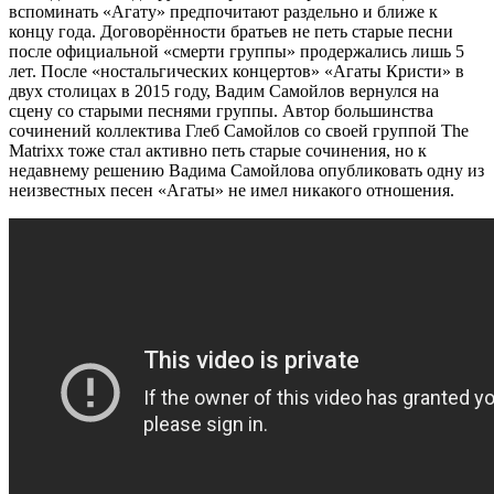
вспоминать «Агату» предпочитают раздельно и ближе к
концу года. Договорённости братьев не петь старые песни
после официальной «смерти группы» продержались лишь 5
лет. После «ностальгических концертов» «Агаты Кристи» в
двух столицах в 2015 году, Вадим Самойлов вернулся на
сцену со старыми песнями группы. Автор большинства
сочинений коллектива Глеб Самойлов со своей группой The
Matrixx тоже стал активно петь старые сочинения, но к
недавнему решению Вадима Самойлова опубликовать одну из
неизвестных песен «Агаты» не имел никакого отношения.