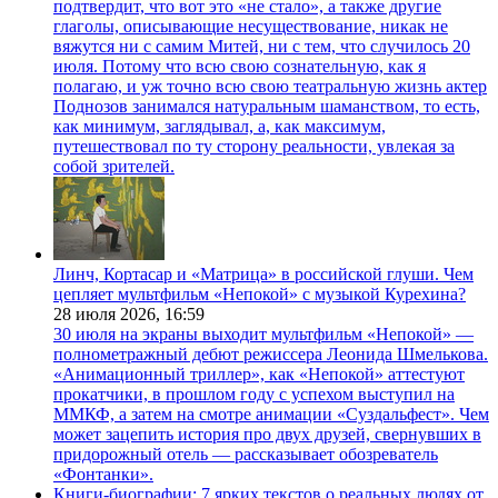
подтвердит, что вот это «не стало», а также другие
глаголы, описывающие несуществование, никак не
вяжутся ни с самим Митей, ни с тем, что случилось 20
июля. Потому что всю свою сознательную, как я
полагаю, и уж точно всю свою театральную жизнь актер
Поднозов занимался натуральным шаманством, то есть,
как минимум, заглядывал, а, как максимум,
путешествовал по ту сторону реальности, увлекая за
собой зрителей.
Линч, Кортасар и «Матрица» в российской глуши. Чем
цепляет мультфильм «Непокой» с музыкой Курехина?
28 июля 2026,
16:59
30 июля на экраны выходит мультфильм «Непокой» —
полнометражный дебют режиссера Леонида Шмелькова.
«Анимационный триллер», как «Непокой» аттестуют
прокатчики, в прошлом году с успехом выступил на
ММКФ, а затем на смотре анимации «Суздальфест». Чем
может зацепить история про двух друзей, свернувших в
придорожный отель — рассказывает обозреватель
«Фонтанки».
Книги-биографии: 7 ярких текстов о реальных людях от