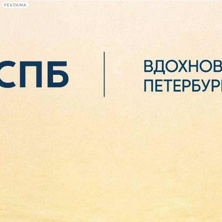
РЕКЛАМА
Афиша Plus
#телегид
Фонтанка.ру
Сегодня:
2026.08.06
11:05
Афиша Plus
кино
спектакли
выставки
концерты
лекции
книги
афиша плюс
новости
+