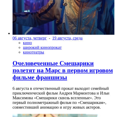
06 августа, четверг
-
19 августа, среда
кино
широкий кинопрокат
кинотеатры
Очеловеченные Смешарики
полетят на Марс в первом игровом
фильме франшизы
6 августа в отечественный прокат выходит семейный
приключенческий фильм Андрея Мармонтова и Ильи
Максимова «Смешарики сквозь вселенные». Это
первый полнометражный фильм по «Смешарикам»,
совместивший анимацию и игру живых актеров.