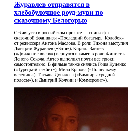
Журавлев отправятся в
хлебобулочное роуд-муви по
сказочному Белогорью
С 6 августа в российском прокате — спин-офф
сказочной франшизы «Последний богатырь. Колобок»
от режиссера Антона Маслова. В роли Тихона выступил
Дмитрий Журавлев («Батя»). Кирилл Зайцев
(«Движение вверх») вернулся в камео в роли Финиста-
Ясного Сокола. Актер выполнял почти все трюки
самостоятельно. В фильме также снялись Гоша Куценко
(«Турецкий гамбит»), Мила Ершова («По щучьему
велению»), Татьяна Догилева («Вампиры средней
полосы»), и Дмитрий Колчин («Коммерсант»).