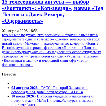
15 телесериалов августа — выбор
«Фонтанки»: «Коп-звезда», новые «Тед
Лессо» и «Джек Ричер»,
«Одержимость»
02 августа 2026, 18:53
Кто бы мог подумать, что российский стриминг вывалит в
середине лета одни из самых ожидаемых телесериалов года:
пятый сезон «Мажора», паранормальную комедию «Зовите
Витю!», лучший сериал с фестиваля «Пилот» — «Паша» и
даже кибер-драму «Фейк». Из зарубежных особо ожидаемых
телепроектов — третий сезон сай-фая «Укрытие», приквел
«Блондинки в законе» и очередной спин-офф «Теории
большого взрыва».
Новости
04 августа 2026
- ТАСС: Григорий Заславский
освобожден от должности ректора ГИТИСа
30 июля 2026
- В России учредили национальную
премию имени Майи Плисецкой, лауреаты вместе
поставят балет