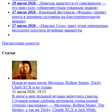
29 июля 2026
- Эрмитаж защитится от самозванцев —
его имя стало «общеизвестным товарным знаком»
27 июля 2026
- Книжный фестиваль «Фонарь» примет
книги в хорошем состоянии на благотворительную
ярмарку
27 июля 2026
- «Царское Село» зовет тезок императриц
бесплатно посетить музейные маршруты
Предыдущие новости
Статьи
Новая музыка июля: Мадонна, Rolling Stones, Tricky,
Charli XCX и не только
31 июля 2026,
19:15
В июле в мир большой музыки вернулись гранды.
Слушаем новые альбомы ветеранов сцены разной
степени «выдержки» — Мадонны, Rolling Stones, The
Strokes, а так же Tricky, Charlie XCX и Jack White.