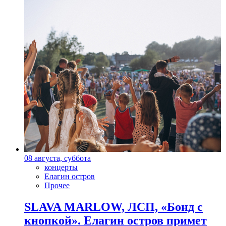
08 августа, суббота
концерты
Елагин остров
Прочее
SLAVA MARLOW, ЛСП, «Бонд с
кнопкой». Елагин остров примет