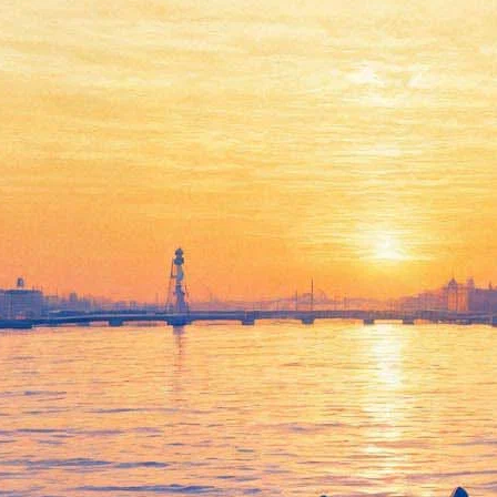
Вадим Самойлов отметит 30-
летие «Агаты Кристи» без
младшего брата