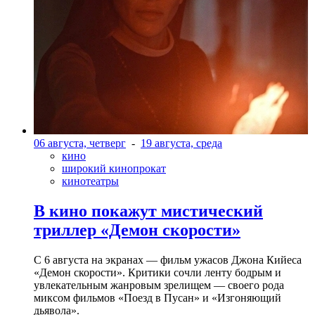
06 августа, четверг
-
19 августа, среда
кино
широкий кинопрокат
кинотеатры
В кино покажут мистический
триллер «Демон скорости»
С 6 августа на экранах — фильм ужасов Джона Кийеса
«Демон скорости». Критики сочли ленту бодрым и
увлекательным жанровым зрелищeм — своего рода
миксом фильмов «Поезд в Пусан» и «Изгоняющий
дьявола».