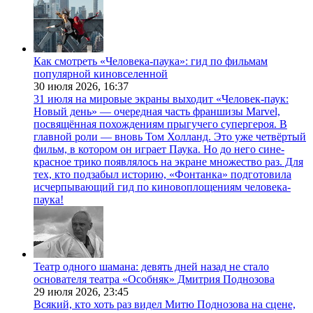
Как смотреть «Человека-паука»: гид по фильмам
популярной киновселенной
30 июля 2026,
16:37
31 июля на мировые экраны выходит «Человек-паук:
Новый день» — очередная часть франшизы Marvel,
посвящённая похождениям прыгучего супергероя. В
главной роли — вновь Том Холланд. Это уже четвёртый
фильм, в котором он играет Паука. Но до него сине-
красное трико появлялось на экране множество раз. Для
тех, кто подзабыл историю, «Фонтанка» подготовила
исчерпывающий гид по киновоплощениям человека-
паука!
Театр одного шамана: девять дней назад не стало
основателя театра «Особняк» Дмитрия Поднозова
29 июля 2026,
23:45
Всякий, кто хоть раз видел Митю Поднозова на сцене,